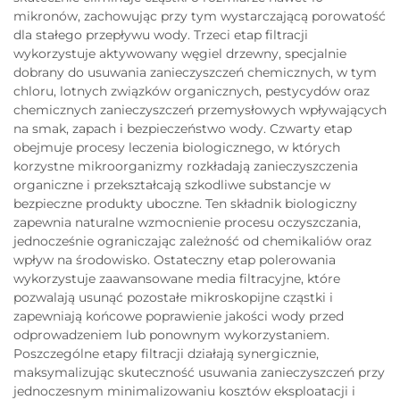
mikronów, zachowując przy tym wystarczającą porowatość
dla stałego przepływu wody. Trzeci etap filtracji
wykorzystuje aktywowany węgiel drzewny, specjalnie
dobrany do usuwania zanieczyszczeń chemicznych, w tym
chloru, lotnych związków organicznych, pestycydów oraz
chemicznych zanieczyszczeń przemysłowych wpływających
na smak, zapach i bezpieczeństwo wody. Czwarty etap
obejmuje procesy leczenia biologicznego, w których
korzystne mikroorganizmy rozkładają zanieczyszczenia
organiczne i przekształcają szkodliwe substancje w
bezpieczne produkty uboczne. Ten składnik biologiczny
zapewnia naturalne wzmocnienie procesu oczyszczania,
jednocześnie ograniczając zależność od chemikaliów oraz
wpływ na środowisko. Ostateczny etap polerowania
wykorzystuje zaawansowane media filtracyjne, które
pozwalają usunąć pozostałe mikroskopijne cząstki i
zapewniają końcowe poprawienie jakości wody przed
odprowadzeniem lub ponownym wykorzystaniem.
Poszczególne etapy filtracji działają synergicznie,
maksymalizując skuteczność usuwania zanieczyszczeń przy
jednoczesnym minimalizowaniu kosztów eksploatacji i