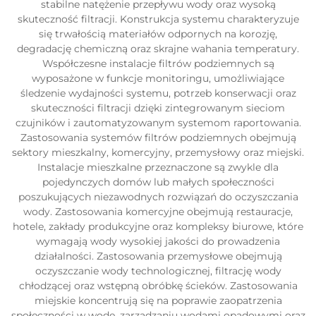
stabilne natężenie przepływu wody oraz wysoką
skuteczność filtracji. Konstrukcja systemu charakteryzuje
się trwałością materiałów odpornych na korozję,
degradację chemiczną oraz skrajne wahania temperatury.
Współczesne instalacje filtrów podziemnych są
wyposażone w funkcje monitoringu, umożliwiające
śledzenie wydajności systemu, potrzeb konserwacji oraz
skuteczności filtracji dzięki zintegrowanym sieciom
czujników i zautomatyzowanym systemom raportowania.
Zastosowania systemów filtrów podziemnych obejmują
sektory mieszkalny, komercyjny, przemysłowy oraz miejski.
Instalacje mieszkalne przeznaczone są zwykle dla
pojedynczych domów lub małych społeczności
poszukujących niezawodnych rozwiązań do oczyszczania
wody. Zastosowania komercyjne obejmują restauracje,
hotele, zakłady produkcyjne oraz kompleksy biurowe, które
wymagają wody wysokiej jakości do prowadzenia
działalności. Zastosowania przemysłowe obejmują
oczyszczanie wody technologicznej, filtrację wody
chłodzącej oraz wstępną obróbkę ścieków. Zastosowania
miejskie koncentrują się na poprawie zaopatrzenia
społeczności w wodę, zarządzaniu wodami opadowymi oraz