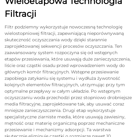
Wieloetapowa Technologia
Filtracji
Filtr podziemny wykorzystuje nowoczesną technologię
wielostopniowej filtracji, zapewniającą nieporównywaną
skuteczność oczyszczania wody dzięki starannie
zaprojektowanej sekwencji procesów oczyszczania. Ten
zaawansowany system rozpoczyna się od wstępnych
etapów przesiewania, które usuwają duże zanieczyszczenia,
liście oraz cząstki osadu przed wprowadzeniem wody do
głównych komór filtracyjnych. Wstępne przesiewanie
zapobiega zatykaniu się systemu i wydłuża żywotność
kolejnych elementów filtracyjnych, utrzymując przy tym
optymalne przepływy w całym układzie. Po wstępnym
oczyszczaniu woda przechodzi przez stopniowo drobniejsze
media filtracyjne, zaprojektowane tak, aby usuwać coraz
mniejsze zanieczyszczenia. Drugi etap wykorzystuje
specjalistyczne ziarniste media, które usuwają zawiesiny,
mętność oraz materię organiczną poprzez mechaniczne
przesiewanie i mechanizmy adsorpcji. Ta warstwa
skutecznie eliminuje cząstki o rozmiarze nawet 10