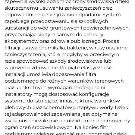
zapewnia wysoki poziom ochrony środowiska dzięki
skutecznemu usuwaniu zanieczyszczeń oraz
odpowiedniemu zarządzaniu odpadami. System
zapobiega przedostawaniu się szkodliwych
substancji do wód gruntowych i powierzchniowych,
przyczyniając się tym samym do ochrony
ekosystemów oraz zdrowia publicznego. Proces
filtracji usuwa chemikalia, bakterie, wirusy oraz inne
zanieczyszczenia, które mogłyby w przeciwnym
razie spowodować szkody środowiskowe lub
zagrożenia zdrowotne. Po piąte elastyczność
instalacji umożliwia dopasowanie filtra
podziemnego do różnych warunków terenowych
oraz konkretnych wymagań. Profesjonalni
instalatorzy mogą dostosować konfigurację
systemu do istniejącej infrastruktury, warunków
glebowych oraz schematów przepływu wody. Dzięki
tej adaptowalności zapewniana jest optymalna
wydajność niezależnie od układu nieruchomości czy
ograniczeń środowiskowych. Na koniec filtr
podziemny zwiększa wartość nieruchomości dzięki