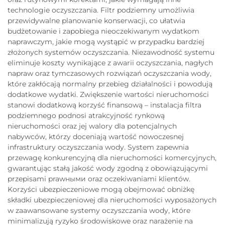
technologie oczyszczania. Filtr podziemny umożliwia
przewidywalne planowanie konserwacji, co ułatwia
budżetowanie i zapobiega nieoczekiwanym wydatkom
naprawczym, jakie mogą wystąpić w przypadku bardziej
złożonych systemów oczyszczania. Niezawodność systemu
eliminuje koszty wynikające z awarii oczyszczania, nagłych
napraw oraz tymczasowych rozwiązań oczyszczania wody,
które zakłócają normalny przebieg działalności i powodują
dodatkowe wydatki. Zwiększenie wartości nieruchomości
stanowi dodatkową korzyść finansową – instalacja filtra
podziemnego podnosi atrakcyjność rynkową
nieruchomości oraz jej walory dla potencjalnych
nabywców, którzy doceniają wartość nowoczesnej
infrastruktury oczyszczania wody. System zapewnia
przewagę konkurencyjną dla nieruchomości komercyjnych,
gwarantując stałą jakość wody zgodną z obowiązującymi
przepisami prawными oraz oczekiwaniami klientów.
Korzyści ubezpieczeniowe mogą obejmować obniżkę
składki ubezpieczeniowej dla nieruchomości wyposażonych
w zaawansowane systemy oczyszczania wody, które
minimalizują ryzyko środowiskowe oraz narażenie na