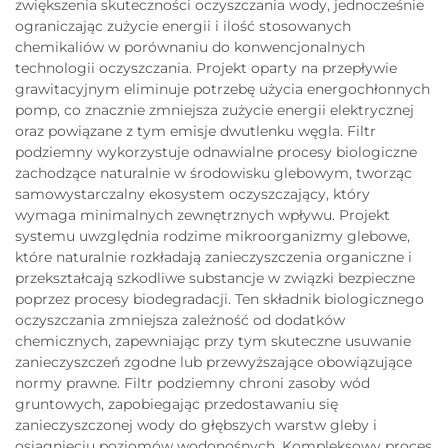
zwiększenia skuteczności oczyszczania wody, jednocześnie
ograniczając zużycie energii i ilość stosowanych
chemikaliów w porównaniu do konwencjonalnych
technologii oczyszczania. Projekt oparty na przepływie
grawitacyjnym eliminuje potrzebę użycia energochłonnych
pomp, co znacznie zmniejsza zużycie energii elektrycznej
oraz powiązane z tym emisje dwutlenku węgla. Filtr
podziemny wykorzystuje odnawialne procesy biologiczne
zachodzące naturalnie w środowisku glebowym, tworząc
samowystarczalny ekosystem oczyszczający, który
wymaga minimalnych zewnętrznych wpływu. Projekt
systemu uwzględnia rodzime mikroorganizmy glebowe,
które naturalnie rozkładają zanieczyszczenia organiczne i
przekształcają szkodliwe substancje w związki bezpieczne
poprzez procesy biodegradacji. Ten składnik biologicznego
oczyszczania zmniejsza zależność od dodatków
chemicznych, zapewniając przy tym skuteczne usuwanie
zanieczyszczeń zgodne lub przewyższające obowiązujące
normy prawne. Filtr podziemny chroni zasoby wód
gruntowych, zapobiegając przedostawaniu się
zanieczyszczonej wody do głębszych warstw gleby i
osiągnięciu poziomów wodonośnych. Kompleksowy proces