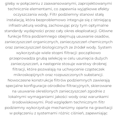
gleby w połączeniu z zaawansowanymi, zaprojektowanymi
technicznie elementami, co zapewnia wyjątkowe efekty
oczyszczania wody. Filtr podziemny stanowi stałą
instalację, która bezproblemowo integruje się z istniejącą
infrastrukturą wodną, zachowując przy tym optymalne
standardy wydajności przez cały okres eksploatacji. Główne
funkcje filtra podziemnego obejmują usuwanie osadów,
zanieczyszczeń organicznych, zanieczyszczeń chemicznych
oraz zanieczyszczeń biologicznych ze źródeł wody. System
wykorzystuje wiele stopni filtracji: początkowo
przeprowadza grubą selekcję w celu usunięcia dużych
zanieczyszczeń, a następnie stosuje warstwy drobnej
filtracji, które pozwalają na uchwycenie cząsteczek
mikroskopijnych oraz rozpuszczonych substancji.
Nowoczesne konstrukcje filtrów podziemnych zawierają
specjalne konfiguracje ośrodków filtracyjnych, skierowane
na usuwanie określonych zanieczyszczeń zgodnie z
lokalnymi wymaganiami jakości wody oraz warunkami
środowiskowymi. Pod względem technicznym filtr
podziemny wykorzystuje mechanizmy oparte na grawitacji
w połączeniu z systemami różnic ciśnień, zapewniając