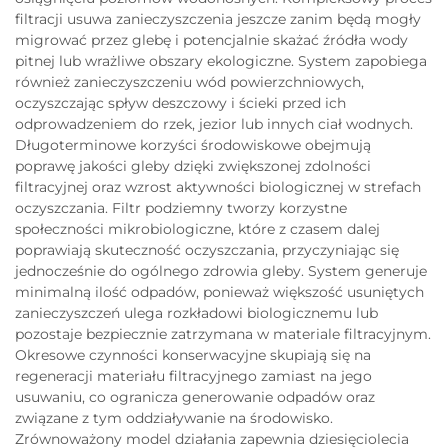
filtracji usuwa zanieczyszczenia jeszcze zanim będą mogły
migrować przez glebę i potencjalnie skażać źródła wody
pitnej lub wrażliwe obszary ekologiczne. System zapobiega
również zanieczyszczeniu wód powierzchniowych,
oczyszczając spływ deszczowy i ścieki przed ich
odprowadzeniem do rzek, jezior lub innych ciał wodnych.
Długoterminowe korzyści środowiskowe obejmują
poprawę jakości gleby dzięki zwiększonej zdolności
filtracyjnej oraz wzrost aktywności biologicznej w strefach
oczyszczania. Filtr podziemny tworzy korzystne
społeczności mikrobiologiczne, które z czasem dalej
poprawiają skuteczność oczyszczania, przyczyniając się
jednocześnie do ogólnego zdrowia gleby. System generuje
minimalną ilość odpadów, ponieważ większość usuniętych
zanieczyszczeń ulega rozkładowi biologicznemu lub
pozostaje bezpiecznie zatrzymana w materiale filtracyjnym.
Okresowe czynności konserwacyjne skupiają się na
regeneracji materiału filtracyjnego zamiast na jego
usuwaniu, co ogranicza generowanie odpadów oraz
związane z tym oddziaływanie na środowisko.
Zrównoważony model działania zapewnia dziesięciolecia