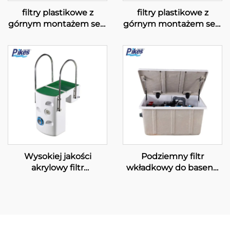
filtry plastikowe z
filtry plastikowe z
górnym montażem serii
górnym montażem serii
„S”
„S & SD”
Wysokiej jakości
Podziemny filtr
akrylowy filtr
wkładkowy do basenu
montowany na ścianie
PK8027
do filtracji wody
basenowej, instalowany
na ścianie PK8025