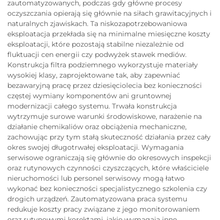
zautomatyzowanych, podczas gdy główne procesy
oczyszczania opierają się głównie na siłach grawitacyjnych i
naturalnych zjawiskach. Ta niskozapotrzebowaniowa
eksploatacja przekłada się na minimalne miesięczne koszty
eksploatacji, które pozostają stabilne niezależnie od
fluktuacji cen energii czy podwyżek stawek mediów.
Konstrukcja filtra podziemnego wykorzystuje materiały
wysokiej klasy, zaprojektowane tak, aby zapewniać
bezawaryjną pracę przez dziesięciolecia bez konieczności
częstej wymiany komponentów ani gruntownej
modernizacji całego systemu. Trwała konstrukcja
wytrzymuje surowe warunki środowiskowe, narażenie na
działanie chemikaliów oraz obciążenia mechaniczne,
zachowując przy tym stałą skuteczność działania przez cały
okres swojej długotrwałej eksploatacji. Wymagania
serwisowe ograniczają się głównie do okresowych inspekcji
oraz rutynowych czynności czyszczących, które właściciele
nieruchomości lub personel serwisowy mogą łatwo
wykonać bez konieczności specjalistycznego szkolenia czy
drogich urządzeń. Zautomatyzowana praca systemu
redukuje koszty pracy związane z jego monitorowaniem
oraz rutynowymi korektami, jakie wymagają inne