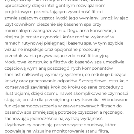
uproszczony dzięki inteligentnym rozwiązaniom
projektowym przedłużającym żywotność filtra i
zmniejszającym częstotliwość jego wymiany, umożliwiając
użytkownikom cieszenie się basenem spa przy
minimalnym zaangażowaniu. Regularna konserwacja
obejmuje proste czynności, które można wykonać w
ramach rutynowej pielęgnacji basenu spa, w tym szybkie
wizualne inspekcje oraz opcjonalne procedury
przepłukiwania przywracające zdolność filtracyjną.
Modułowa konstrukcja filtrów do basenów spa umożliwia
częściową wymianę poszczególnych komponentów
zamiast całkowitej wymiany systemu, co redukuje bieżące
koszty oraz generowanie odpadów. Szczegółowe instrukcje
konserwacji zawierają krok po kroku opisane procedury z
ilustracjami, dzięki czemu nawet skomplikowane czynności
stają się proste dla przeciętnego użytkownika. Wbudowane
funkcje samoczyszczenia w zaawansowanych filtrach do
basenów spa zmniejszają potrzebę czyszczenia ręcznego,
zachowując jednocześnie najwyższą wydajność.
Użytkownicy doceniają przezroczyste obudowy, które
pozwalają na wizualne monitorowanie stanu filtra,