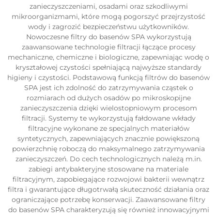
zanieczyszczeniami, osadami oraz szkodliwymi
mikroorganizmami, które mogą pogorszyć przejrzystość
wody i zagrozić bezpieczeństwu użytkowników.
Nowoczesne filtry do basenów SPA wykorzystują
zaawansowane technologie filtracji łączące procesy
mechaniczne, chemiczne i biologiczne, zapewniając wodę o
kryształowej czystości spełniającą najwyższe standardy
higieny i czystości. Podstawową funkcją filtrów do basenów
SPA jest ich zdolność do zatrzymywania cząstek o
rozmiarach od dużych osadów po mikroskopijne
zanieczyszczenia dzięki wielostopniowym procesom
filtracji. Systemy te wykorzystują fałdowane wkłady
filtracyjne wykonane ze specjalnych materiałów
syntetycznych, zapewniających znacznie powiększoną
powierzchnię roboczą do maksymalnego zatrzymywania
zanieczyszczeń. Do cech technologicznych należą m.in.
zabiegi antybakteryjne stosowane na materiale
filtracyjnym, zapobiegające rozwojowi bakterii wewnątrz
filtra i gwarantujące długotrwałą skuteczność działania oraz
ograniczające potrzebę konserwacji. Zaawansowane filtry
do basenów SPA charakteryzują się również innowacyjnymi