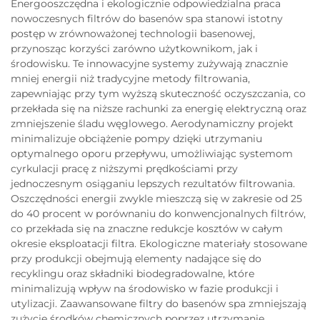
Energooszczędna i ekologicznie odpowiedzialna praca
nowoczesnych filtrów do basenów spa stanowi istotny
postęp w zrównoważonej technologii basenowej,
przynosząc korzyści zarówno użytkownikom, jak i
środowisku. Te innowacyjne systemy zużywają znacznie
mniej energii niż tradycyjne metody filtrowania,
zapewniając przy tym wyższą skuteczność oczyszczania, co
przekłada się na niższe rachunki za energię elektryczną oraz
zmniejszenie śladu węglowego. Aerodynamiczny projekt
minimalizuje obciążenie pompy dzięki utrzymaniu
optymalnego oporu przepływu, umożliwiając systemom
cyrkulacji pracę z niższymi prędkościami przy
jednoczesnym osiąganiu lepszych rezultatów filtrowania.
Oszczędności energii zwykle mieszczą się w zakresie od 25
do 40 procent w porównaniu do konwencjonalnych filtrów,
co przekłada się na znaczne redukcje kosztów w całym
okresie eksploatacji filtra. Ekologiczne materiały stosowane
przy produkcji obejmują elementy nadające się do
recyklingu oraz składniki biodegradowalne, które
minimalizują wpływ na środowisko w fazie produkcji i
utylizacji. Zaawansowane filtry do basenów spa zmniejszają
zużycie środków chemicznych poprzez utrzymanie