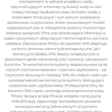
rozwiązaniami w zakresie przepływu wody,
optymalizującymi schematy cyrkulacji wody w celu
maksymalnego wydłużenia czasu kontaktu wody z
materiałem filtracyjnym i tym samym zwiększenia
skuteczności oczyszczania. Wiele nowoczesnych modeli
wyposażonych jest w inteligentne systemy monitoringu
śledzące wydajność filtra oraz dostarczające informacji w
czasie rzeczywistym dotyczących harmonogramu wymiany
wkładów. Zastosowanie filtrów do basenów SPA obejmuje
zarówno domowe wanna hydroterapeutyczne, jak i
komercyjne obiekty SPA, baseny terapeutyczne w
placówkach opieki zdrowotnej oraz instalacje luksusowych
kurortów. Te wszechstronne systemy dopasowywane są do
różnych rozmiarów basenów i wzorców użytkowania – od
intymnych domowych instalacji SPA dla małych rodzin po
wysokoprzepustowe komercyjne systemy obsługujące
codziennie setki użytkowników. Profesjonalne filtry do
basenów SPA często zawierają wielostopniowe procesy
filtracji łączące grubą filtrację wstępna z precyzyjną
mikrofiltracją, zapewniając kompleksowe usuwanie
zanieczyszczeń przy jednoczesnym utrzymaniu
optymalnych przepływów wody. Solidna konstrukcja