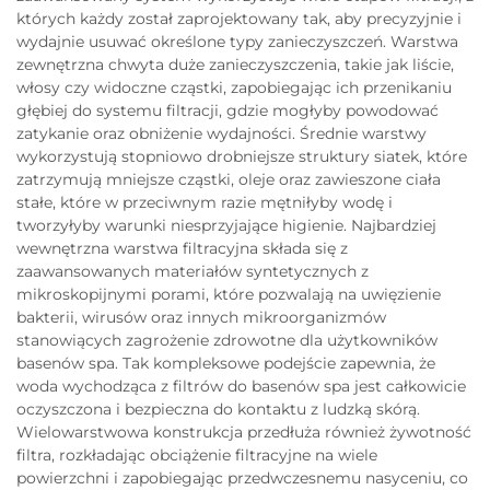
których każdy został zaprojektowany tak, aby precyzyjnie i
wydajnie usuwać określone typy zanieczyszczeń. Warstwa
zewnętrzna chwyta duże zanieczyszczenia, takie jak liście,
włosy czy widoczne cząstki, zapobiegając ich przenikaniu
głębiej do systemu filtracji, gdzie mogłyby powodować
zatykanie oraz obniżenie wydajności. Średnie warstwy
wykorzystują stopniowo drobniejsze struktury siatek, które
zatrzymują mniejsze cząstki, oleje oraz zawieszone ciała
stałe, które w przeciwnym razie mętniłyby wodę i
tworzyłyby warunki niesprzyjające higienie. Najbardziej
wewnętrzna warstwa filtracyjna składa się z
zaawansowanych materiałów syntetycznych z
mikroskopijnymi porami, które pozwalają na uwięzienie
bakterii, wirusów oraz innych mikroorganizmów
stanowiących zagrożenie zdrowotne dla użytkowników
basenów spa. Tak kompleksowe podejście zapewnia, że
woda wychodząca z filtrów do basenów spa jest całkowicie
oczyszczona i bezpieczna do kontaktu z ludzką skórą.
Wielowarstwowa konstrukcja przedłuża również żywotność
filtra, rozkładając obciążenie filtracyjne na wiele
powierzchni i zapobiegając przedwczesnemu nasyceniu, co