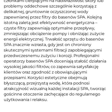
członkami cierpiącymi na nadwrażliwość skóry lub
problemy oddechowe szczególnie korzystają z
delikatnej, gruntownie oczyszczonej wody
zapewnianej przez filtry do basenów SPA. Kolejną
istotną zaletą jest efektywność energetyczna –
czyste filtry zapewniają optymalne przepływy,
zmniejszając obciążenie pompy i obniżając zużycie
energii elektrycznej. Trwałość sprzętu do basenów
SPA znacznie wzrasta, gdy jest on chroniony
skutecznymi systemami filtracji zapobiegającymi
przedwczesnemu zużyciu i korozji. Profesjonalni
operatorzy basenów SPA doceniają stałość działania
wysokiej jakości filtrów, co zapewnia satysfakcję
klientów oraz zgodność z obowiązującymi
przepisami. Korzyści estetyczne obejmują
błyszczącą, przejrzystą wodę, która podnosi
atrakcyjność wizualną każdej instalacji SPA, tworząc
gościnne otoczenie zachęcające do regularnego
użytkowania i relaksu.