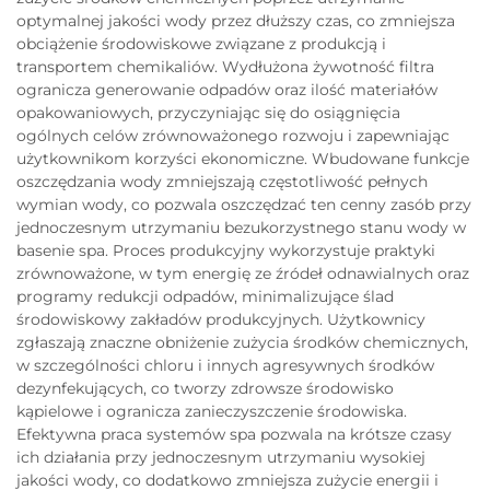
optymalnej jakości wody przez dłuższy czas, co zmniejsza
obciążenie środowiskowe związane z produkcją i
transportem chemikaliów. Wydłużona żywotność filtra
ogranicza generowanie odpadów oraz ilość materiałów
opakowaniowych, przyczyniając się do osiągnięcia
ogólnych celów zrównoważonego rozwoju i zapewniając
użytkownikom korzyści ekonomiczne. Wbudowane funkcje
oszczędzania wody zmniejszają częstotliwość pełnych
wymian wody, co pozwala oszczędzać ten cenny zasób przy
jednoczesnym utrzymaniu bezukorzystnego stanu wody w
basenie spa. Proces produkcyjny wykorzystuje praktyki
zrównoważone, w tym energię ze źródeł odnawialnych oraz
programy redukcji odpadów, minimalizujące ślad
środowiskowy zakładów produkcyjnych. Użytkownicy
zgłaszają znaczne obniżenie zużycia środków chemicznych,
w szczególności chloru i innych agresywnych środków
dezynfekujących, co tworzy zdrowsze środowisko
kąpielowe i ogranicza zanieczyszczenie środowiska.
Efektywna praca systemów spa pozwala na krótsze czasy
ich działania przy jednoczesnym utrzymaniu wysokiej
jakości wody, co dodatkowo zmniejsza zużycie energii i