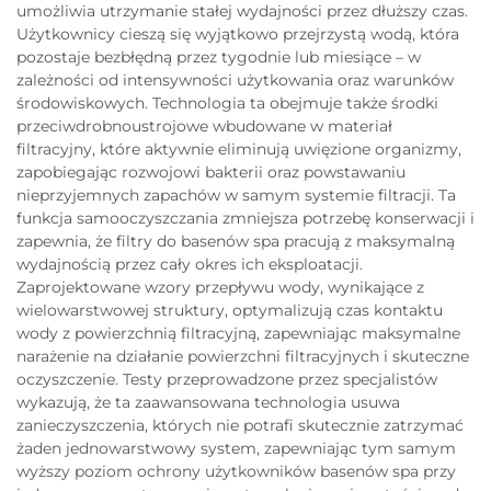
umożliwia utrzymanie stałej wydajności przez dłuższy czas.
Użytkownicy cieszą się wyjątkowo przejrzystą wodą, która
pozostaje bezbłędną przez tygodnie lub miesiące – w
zależności od intensywności użytkowania oraz warunków
środowiskowych. Technologia ta obejmuje także środki
przeciwdrobnoustrojowe wbudowane w materiał
filtracyjny, które aktywnie eliminują uwięzione organizmy,
zapobiegając rozwojowi bakterii oraz powstawaniu
nieprzyjemnych zapachów w samym systemie filtracji. Ta
funkcja samooczyszczania zmniejsza potrzebę konserwacji i
zapewnia, że filtry do basenów spa pracują z maksymalną
wydajnością przez cały okres ich eksploatacji.
Zaprojektowane wzory przepływu wody, wynikające z
wielowarstwowej struktury, optymalizują czas kontaktu
wody z powierzchnią filtracyjną, zapewniając maksymalne
narażenie na działanie powierzchni filtracyjnych i skuteczne
oczyszczenie. Testy przeprowadzone przez specjalistów
wykazują, że ta zaawansowana technologia usuwa
zanieczyszczenia, których nie potrafi skutecznie zatrzymać
żaden jednowarstwowy system, zapewniając tym samym
wyższy poziom ochrony użytkowników basenów spa przy