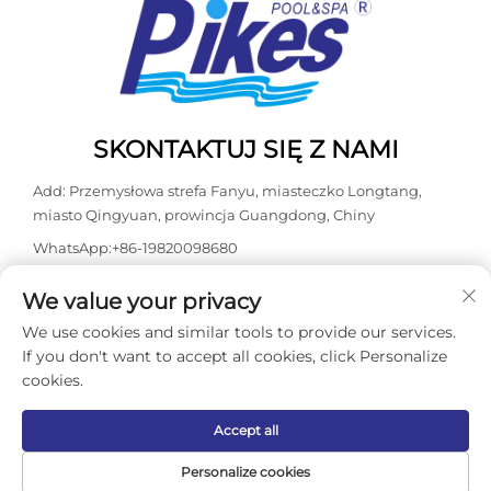
SKONTAKTUJ SIĘ Z NAMI
Add: Przemysłowa strefa Fanyu, miasteczko Longtang,
miasto Qingyuan, prowincja Guangdong, Chiny
WhatsApp:
+86-19820098680
Tel:
+86-0763-3603098
We value your privacy
E-mail:
[email protected]
We use cookies and similar tools to provide our services.
If you don't want to accept all cookies, click Personalize
cookies.
Prawa autorskie © 2026 Guangdong Kasdaly Pool Spa
Equipment Co., Ltd. Wszelkie prawa zastrzeżone. -
Polityka
prywatności
Accept all
Personalize cookies