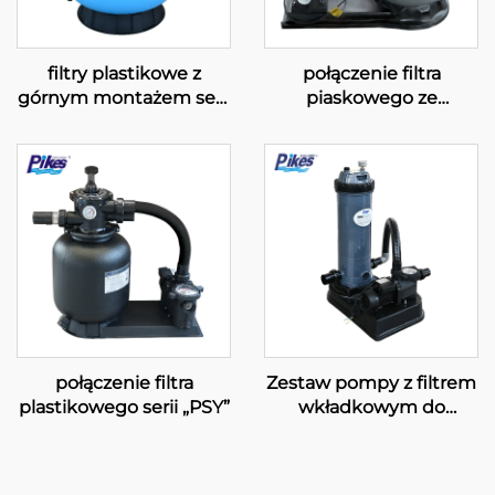
filtry plastikowe z
połączenie filtra
górnym montażem serii
piaskowego ze
„S”
szkłoplastu serii „PSF”
połączenie filtra
Zestaw pompy z filtrem
plastikowego serii „PSY”
wkładkowym do
basenów pływackich