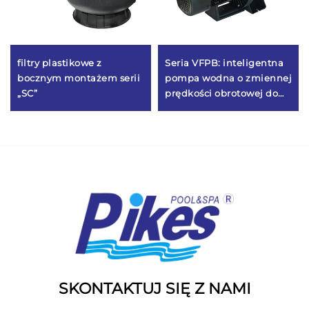
filtry plastikowe z
Seria VFPB: inteligentna
bocznym montażem serii
pompa wodna o zmiennej
„SC”
prędkości obrotowej do
basenów i saun
hydroterapeutycznych
(SPA)
SKONTAKTUJ SIĘ Z NAMI