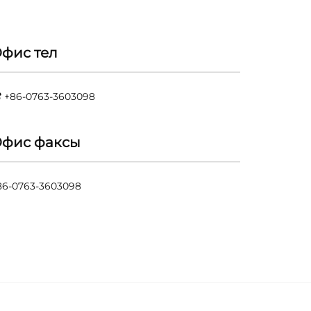
фис тел
+86-0763-3603098
фис факсы
86-0763-3603098