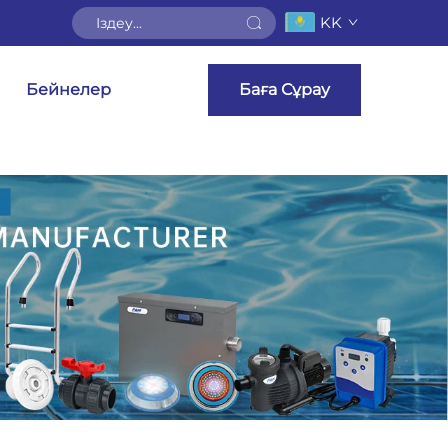
KK
Бейнелер
Баға Сұрау