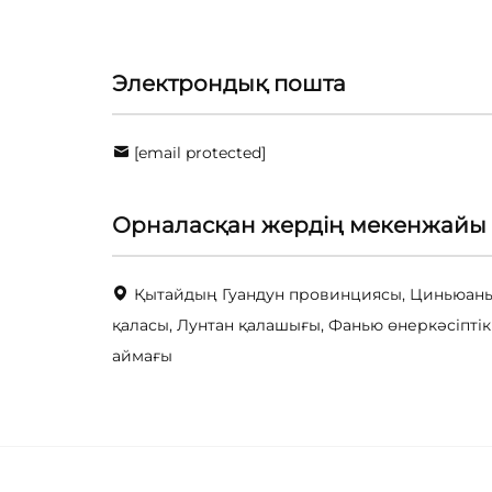
Электрондық пошта
[email protected]
Орналасқан жердің мекенжайы
Қытайдың Гуандун провинциясы, Циньюан
қаласы, Лунтан қалашығы, Фанью өнеркәсіптік
аймағы