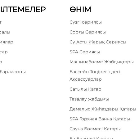
СІЛТЕМЕЛЕР
ӨНІМ
т
Сүзгі сериясы
уралы
Сорғы Сериясы
иялар
Су Асты Жарық Сериясы
тар
SPA Сериясы
р
Машинабөлме Жабдықтары
абарласыңы
Бассейн Төңірегіндегі
Аксессуарлар
Сатылы Қатар
Тазалау жабдығы
Демалыс Жиһаздары Қатары
SPA Горячая Ванна Қатары
Сауна Бөлмесі Қатары
Бу Бөлмесі Қатары