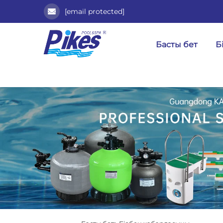
[email protected]
Басты бет
Б