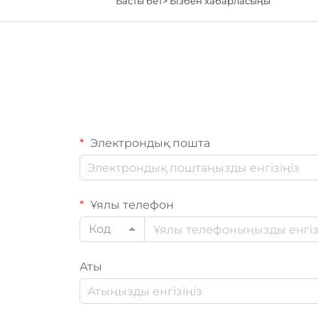
Басты бет>
Бізбен хабарласыңы
Электрондық пошта
Ұялы телефон
Код
Аты