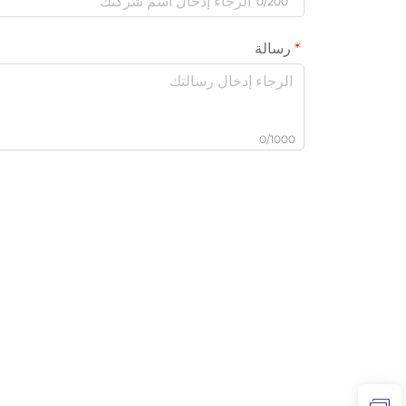
0/200
رسالة
0/1000