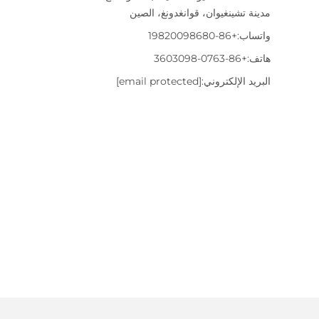
مدينة تشينغيوان، قوانغدونغ، الصين
واتساب:
+86-19820098680
هاتف:
+86-0763-3603098
البريد الإلكتروني:
[email protected]