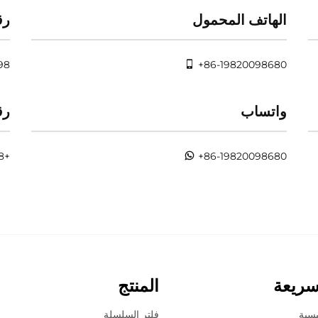
الهاتف المحمول
رق
98
+86-19820098680
واتساب
رق
+86-0763-3603098
+86-19820098680
سريعة
المنتج
يسية
فلتر السلسلة