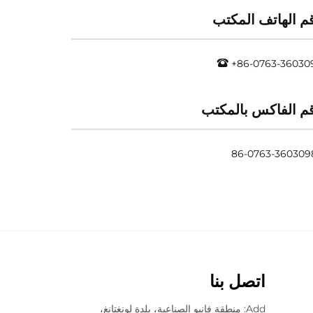
م الهاتف المكتب
+86-0763-36030
م الفاكس بالمكتب
اتصل بنا
Add: منطقة فانيو الصناعية، بلدة لونغتانغ،