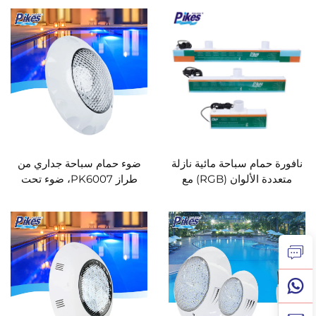
водوسة على شكل شلال
مصنوع من الأكريليك، نافورة
لحمامات السباحة وشلال مائي
نافورة حمام سباحة مائية نازلة
ضوء حمام سباحة جداري من
متعددة الألوان (RGB) مع
طراز PK6007، ضوء تحت
إضاءة LED
الماء لحمام السباحة