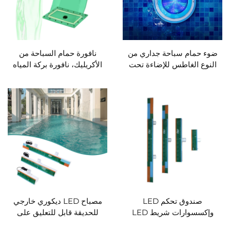
ضوء حمام سباحة جداري من
نافورة حمام السباحة من
النوع الغاطس للإضاءة تحت
الأكريليك، نافورة بركة المياه
الماء لبركة السباحة PK6001
الداخلية/الخارجية من الأكريليك
صندوق تحكم LED
مصباح LED ديكوري خارجي
وإكسسوارات شريط LED
للحديقة قابل للتعليق على
للمنحدر المائي RGB لمسبح
الحائط، من إنتاج OEM،