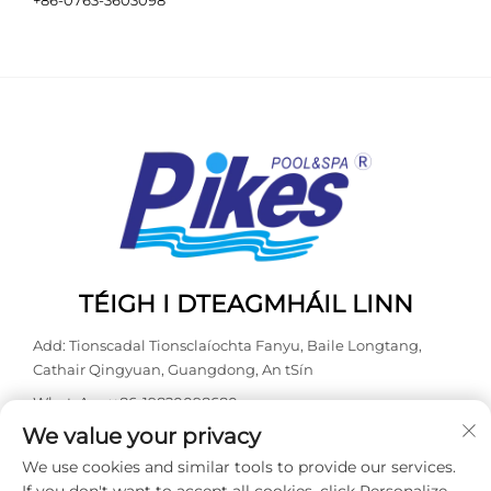
TÉIGH I DTEAGMHÁIL LINN
Add: Tionscadal Tionsclaíochta Fanyu, Baile Longtang,
Cathair Qingyuan, Guangdong, An tSín
WhatsApp:
+86-19820098680
We value your privacy
Teil:
+86-0763-3603098
We use cookies and similar tools to provide our services.
Ríomhphost:
[email protected]