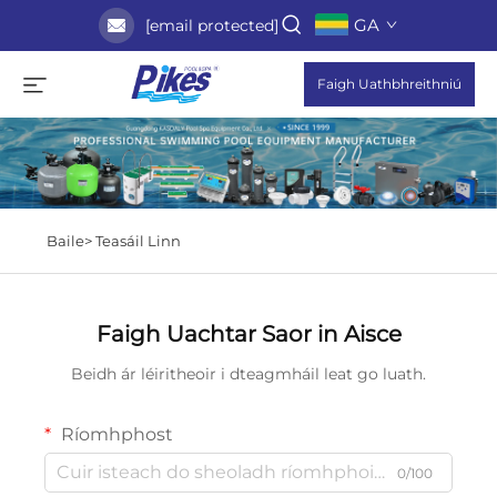
GA
[email protected]
Faigh Uathbhreithniú
Baile>
Teasáil Linn
Faigh Uachtar Saor in Aisce
Beidh ár léiritheoir i dteagmháil leat go luath.
Ríomhphost
0/100