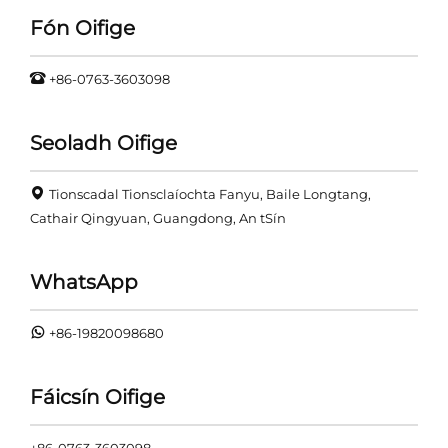
Fón Oifige
+86-0763-3603098
Seoladh Oifige
Tionscadal Tionsclaíochta Fanyu, Baile Longtang,
Cathair Qingyuan, Guangdong, An tSín
WhatsApp
+86-19820098680
Fáicsín Oifige
+86-0763-3603098