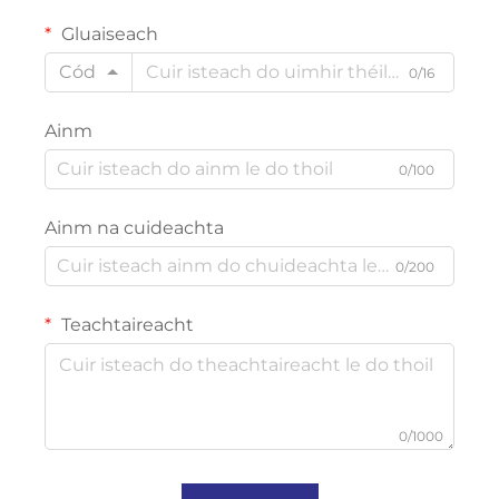
Gluaiseach
Cód
0/16
Ainm
0/100
Ainm na cuideachta
0/200
Teachtaireacht
0/1000