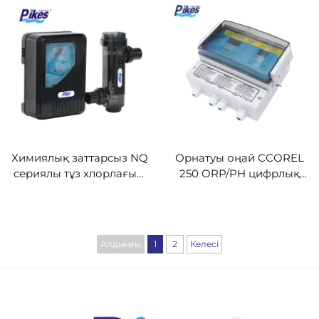
стерилизаторы
жоғары тиімділік
Химиялық заттарсыз NQ
Орнатуы оңай CCOREL
сериялы тұз хлорлағыш
250 ORP/PH цифрлық
— теріңіз бен
реттегіші — су сапасын
көздеріңізге қолайлы
бақылау құрылғысы
Алдыңғы
1
2
Келесі