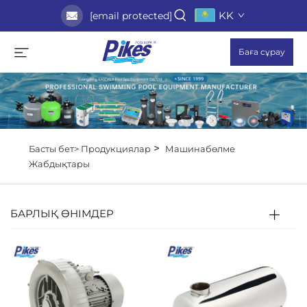
KK
[email protected]
Баға сұрау
>
Басты бет>
Продукциялар
Машинабөлме
Жабдықтары
БАРЛЫҚ ӨНІМДЕР