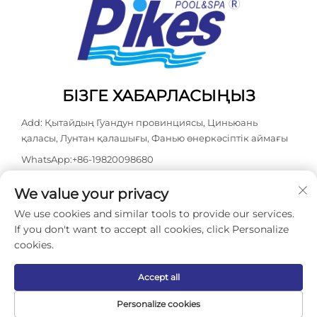
БІЗГЕ ХАБАРЛАСЫҢЫЗ
Add: Қытайдың Гуандун провинциясы, Циньюань
қаласы, Лунтан қалашығы, Фанью өнеркәсіптік аймағы
WhatsApp:
+86-19820098680
Тел:
+86-0763-3603098
We value your privacy
Электрондық пошта:
[email protected]
We use cookies and similar tools to provide our services.
If you don't want to accept all cookies, click Personalize
cookies.
© 2026 жыл, Гуандун Kasdaly Асулар менен бассейн
жабдықтары ЖШС. Барлық құқықтар қорғалған. -
Жеке
деректерді қорғау саясаты
Accept all
Personalize cookies