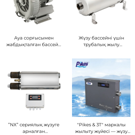
Ауа сорғысымен
Жүзу бассейні үшін
жабдықталған бассейн
трубалық жылу
сорғысы, 220 В, 1
алмастырғыш
фазалы, өнеркәсіптік
жоғары қысымды
вихрьлі вакуумды сорғы,
құрғақ ауа сорғысы
өнеркәсіптік
машиналарға
”NX” сериялық жүзуге
"Pikes & 3T" маркалы
арналған
жылыту жүйесі — жүзу