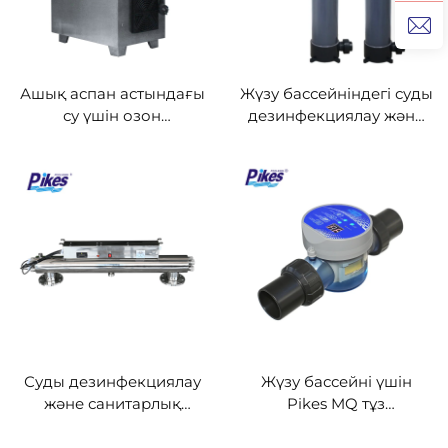
Ашық аспан астындағы
Жүзу бассейніндегі суды
су үшін озон
дезинфекциялау және
генераторы — жүзу
санитарлық тазарту
бассейні жабдығы
үшін УК стерилизаторы
арқылы балдырларды
жою
Суды дезинфекциялау
Жүзу бассейні үшін
және санитарлық
Pikes MQ тұз
тазарту үшін жүзу
хлорлағышы —
бассейніне арналған УК
химиялық заттарсыз