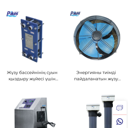
бассейндердің суын
бассейндері үшін су
қыздыру жүйесі
қыздырғыш
Жүзу бассейнінің суын
Энергияны тиімді
қыздыру жүйесі үшін
пайдаланатын жүзу
пластинкалық жылу
бассейнінің суын
алмастырғыш
қыздыру үшін жылу
насосы