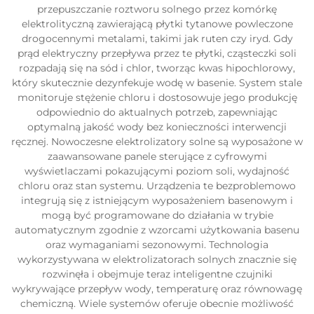
przepuszczanie roztworu solnego przez komórkę
elektrolityczną zawierającą płytki tytanowe powleczone
drogocennymi metalami, takimi jak ruten czy iryd. Gdy
prąd elektryczny przepływa przez te płytki, cząsteczki soli
rozpadają się na sód i chlor, tworząc kwas hipochlorowy,
który skutecznie dezynfekuje wodę w basenie. System stale
monitoruje stężenie chloru i dostosowuje jego produkcję
odpowiednio do aktualnych potrzeb, zapewniając
optymalną jakość wody bez konieczności interwencji
ręcznej. Nowoczesne elektrolizatory solne są wyposażone w
zaawansowane panele sterujące z cyfrowymi
wyświetlaczami pokazującymi poziom soli, wydajność
chloru oraz stan systemu. Urządzenia te bezproblemowo
integrują się z istniejącym wyposażeniem basenowym i
mogą być programowane do działania w trybie
automatycznym zgodnie z wzorcami użytkowania basenu
oraz wymaganiami sezonowymi. Technologia
wykorzystywana w elektrolizatorach solnych znacznie się
rozwinęła i obejmuje teraz inteligentne czujniki
wykrywające przepływ wody, temperaturę oraz równowagę
chemiczną. Wiele systemów oferuje obecnie możliwość