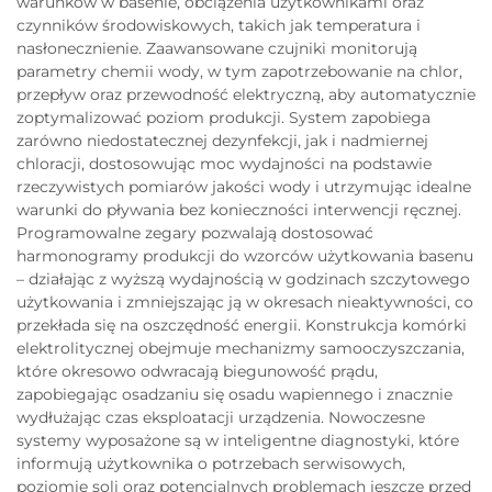
warunków w basenie, obciążenia użytkownikami oraz
czynników środowiskowych, takich jak temperatura i
nasłonecznienie. Zaawansowane czujniki monitorują
parametry chemii wody, w tym zapotrzebowanie na chlor,
przepływ oraz przewodność elektryczną, aby automatycznie
zoptymalizować poziom produkcji. System zapobiega
zarówno niedostatecznej dezynfekcji, jak i nadmiernej
chloracji, dostosowując moc wydajności na podstawie
rzeczywistych pomiarów jakości wody i utrzymując idealne
warunki do pływania bez konieczności interwencji ręcznej.
Programowalne zegary pozwalają dostosować
harmonogramy produkcji do wzorców użytkowania basenu
– działając z wyższą wydajnością w godzinach szczytowego
użytkowania i zmniejszając ją w okresach nieaktywności, co
przekłada się na oszczędność energii. Konstrukcja komórki
elektrolitycznej obejmuje mechanizmy samooczyszczania,
które okresowo odwracają biegunowość prądu,
zapobiegając osadzaniu się osadu wapiennego i znacznie
wydłużając czas eksploatacji urządzenia. Nowoczesne
systemy wyposażone są w inteligentne diagnostyki, które
informują użytkownika o potrzebach serwisowych,
poziomie soli oraz potencjalnych problemach jeszcze przed