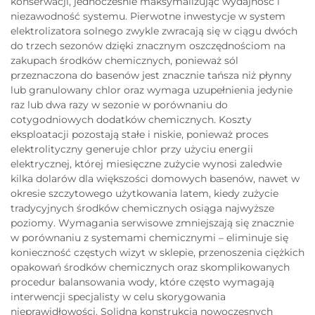
konserwacji, jednocześnie maksymalizując wydajność i
niezawodność systemu. Pierwotne inwestycje w system
elektrolizatora solnego zwykle zwracają się w ciągu dwóch
do trzech sezonów dzięki znacznym oszczędnościom na
zakupach środków chemicznych, ponieważ sól
przeznaczona do basenów jest znacznie tańsza niż płynny
lub granulowany chlor oraz wymaga uzupełnienia jedynie
raz lub dwa razy w sezonie w porównaniu do
cotygodniowych dodatków chemicznych. Koszty
eksploatacji pozostają stałe i niskie, ponieważ proces
elektrolityczny generuje chlor przy użyciu energii
elektrycznej, której miesięczne zużycie wynosi zaledwie
kilka dolarów dla większości domowych basenów, nawet w
okresie szczytowego użytkowania latem, kiedy zużycie
tradycyjnych środków chemicznych osiąga najwyższe
poziomy. Wymagania serwisowe zmniejszają się znacznie
w porównaniu z systemami chemicznymi – eliminuje się
konieczność częstych wizyt w sklepie, przenoszenia ciężkich
opakowań środków chemicznych oraz skomplikowanych
procedur balansowania wody, które często wymagają
interwencji specjalisty w celu skorygowania
nieprawidłowości. Solidna konstrukcja nowoczesnych