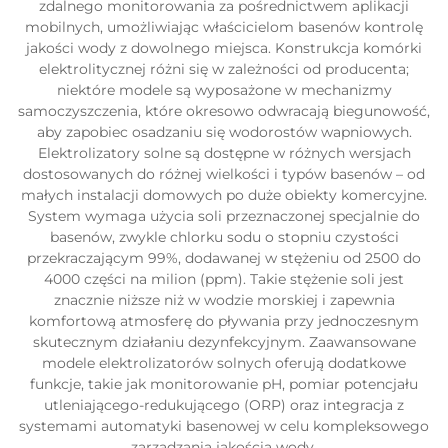
zdalnego monitorowania za pośrednictwem aplikacji
mobilnych, umożliwiając właścicielom basenów kontrolę
jakości wody z dowolnego miejsca. Konstrukcja komórki
elektrolitycznej różni się w zależności od producenta;
niektóre modele są wyposażone w mechanizmy
samoczyszczenia, które okresowo odwracają biegunowość,
aby zapobiec osadzaniu się wodorostów wapniowych.
Elektrolizatory solne są dostępne w różnych wersjach
dostosowanych do różnej wielkości i typów basenów – od
małych instalacji domowych po duże obiekty komercyjne.
System wymaga użycia soli przeznaczonej specjalnie do
basenów, zwykle chlorku sodu o stopniu czystości
przekraczającym 99%, dodawanej w stężeniu od 2500 do
4000 części na milion (ppm). Takie stężenie soli jest
znacznie niższe niż w wodzie morskiej i zapewnia
komfortową atmosferę do pływania przy jednoczesnym
skutecznym działaniu dezynfekcyjnym. Zaawansowane
modele elektrolizatorów solnych oferują dodatkowe
funkcje, takie jak monitorowanie pH, pomiar potencjału
utleniającego-redukującego (ORP) oraz integracja z
systemami automatyki basenowej w celu kompleksowego
zarządzania jakością wody.