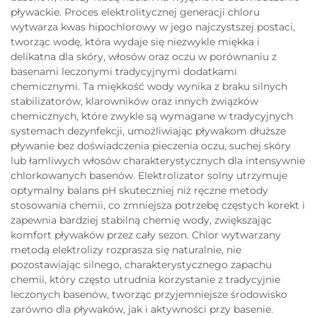
pływackie. Proces elektrolitycznej generacji chloru
wytwarza kwas hipochlorowy w jego najczystszej postaci,
tworząc wodę, która wydaje się niezwykle miękka i
delikatna dla skóry, włosów oraz oczu w porównaniu z
basenami leczonymi tradycyjnymi dodatkami
chemicznymi. Ta miękkość wody wynika z braku silnych
stabilizatorów, klarowników oraz innych związków
chemicznych, które zwykle są wymagane w tradycyjnych
systemach dezynfekcji, umożliwiając pływakom dłuższe
pływanie bez doświadczenia pieczenia oczu, suchej skóry
lub łamliwych włosów charakterystycznych dla intensywnie
chlorkowanych basenów. Elektrolizator solny utrzymuje
optymalny balans pH skuteczniej niż ręczne metody
stosowania chemii, co zmniejsza potrzebę częstych korekt i
zapewnia bardziej stabilną chemię wody, zwiększając
komfort pływaków przez cały sezon. Chlor wytwarzany
metodą elektrolizy rozprasza się naturalnie, nie
pozostawiając silnego, charakterystycznego zapachu
chemii, który często utrudnia korzystanie z tradycyjnie
leczonych basenów, tworząc przyjemniejsze środowisko
zarówno dla pływaków, jak i aktywności przy basenie.