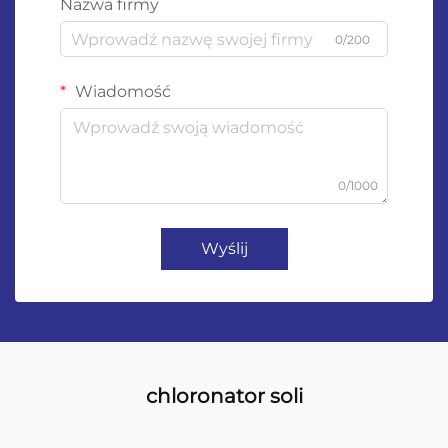
Nazwa firmy
0/200
Wiadomość
0/1000
Wyślij
chloronator soli