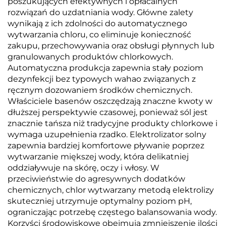
poszukujących efektywnych i opłacalnych
rozwiązań do uzdatniania wody. Główne zalety
wynikają z ich zdolności do automatycznego
wytwarzania chloru, co eliminuje konieczność
zakupu, przechowywania oraz obsługi płynnych lub
granulowanych produktów chlorkowych.
Automatyczna produkcja zapewnia stały poziom
dezynfekcji bez typowych wahao związanych z
ręcznym dozowaniem środków chemicznych.
Właściciele basenów oszczędzają znaczne kwoty w
dłuższej perspektywie czasowej, ponieważ sól jest
znacznie tańsza niż tradycyjne produkty chlorkowe i
wymaga uzupełnienia rzadko. Elektrolizator solny
zapewnia bardziej komfortowe pływanie poprzez
wytwarzanie miększej wody, która delikatniej
oddziaływuje na skórę, oczy i włosy. W
przeciwieństwie do agresywnych dodatków
chemicznych, chlor wytwarzany metodą elektrolizy
skuteczniej utrzymuje optymalny poziom pH,
ograniczając potrzebę częstego balansowania wody.
Korzyści środowiskowe obejmują zmniejszenie ilości