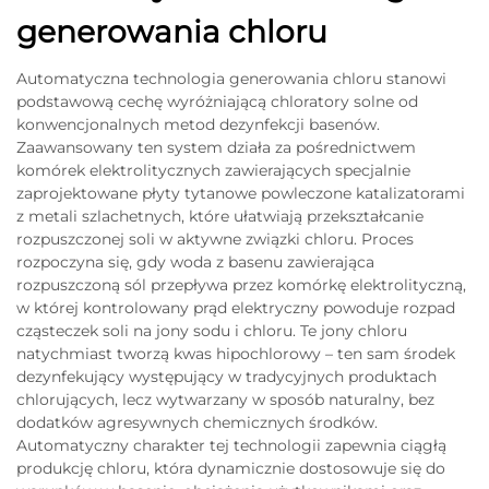
generowania chloru
Automatyczna technologia generowania chloru stanowi
podstawową cechę wyróżniającą chloratory solne od
konwencjonalnych metod dezynfekcji basenów.
Zaawansowany ten system działa za pośrednictwem
komórek elektrolitycznych zawierających specjalnie
zaprojektowane płyty tytanowe powleczone katalizatorami
z metali szlachetnych, które ułatwiają przekształcanie
rozpuszczonej soli w aktywne związki chloru. Proces
rozpoczyna się, gdy woda z basenu zawierająca
rozpuszczoną sól przepływa przez komórkę elektrolityczną,
w której kontrolowany prąd elektryczny powoduje rozpad
cząsteczek soli na jony sodu i chloru. Te jony chloru
natychmiast tworzą kwas hipochlorowy – ten sam środek
dezynfekujący występujący w tradycyjnych produktach
chlorujących, lecz wytwarzany w sposób naturalny, bez
dodatków agresywnych chemicznych środków.
Automatyczny charakter tej technologii zapewnia ciągłą
produkcję chloru, która dynamicznie dostosowuje się do