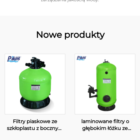
Nowe produkty
Filtry piaskowe ze
laminowane filtry o
szkłoplastu z bocznym
głębokim łóżku ze
montażem serii GFC
szkłoplastu z bocznym