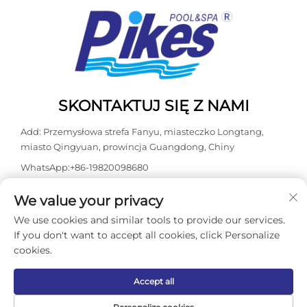
SKONTAKTUJ SIĘ Z NAMI
Add: Przemysłowa strefa Fanyu, miasteczko Longtang,
miasto Qingyuan, prowincja Guangdong, Chiny
WhatsApp:
+86-19820098680
Tel.:
+86-0763-3603098
We value your privacy
E-mail:
[email protected]
We use cookies and similar tools to provide our services.
If you don't want to accept all cookies, click Personalize
cookies.
Prawa autorskie © 2026 Guangdong Kasdaly Pool Spa
Equipment Co., Ltd. Wszelkie prawa zastrzeżone. -
Polityka
prywatności
Accept all