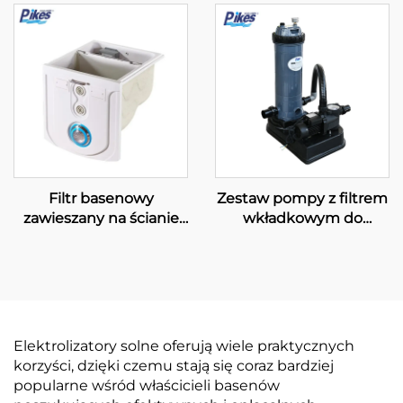
montażem serii „GFD”
Filtr basenowy
Zestaw pompy z filtrem
zawieszany na ścianie
wkładkowym do
do dużych basenów
basenów pływackich
pływackich PK8030
Elektrolizatory solne oferują wiele praktycznych
korzyści, dzięki czemu stają się coraz bardziej
popularne wśród właścicieli basenów