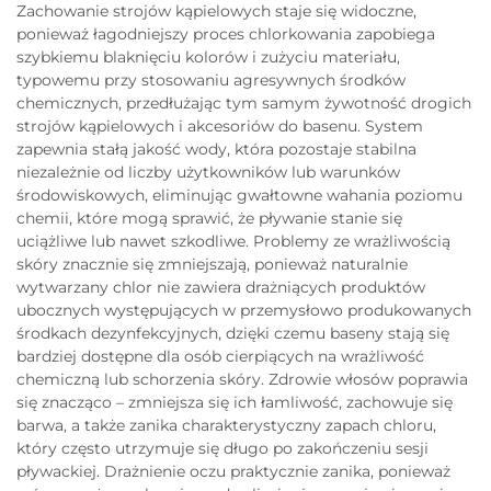
Zachowanie strojów kąpielowych staje się widoczne,
ponieważ łagodniejszy proces chlorkowania zapobiega
szybkiemu blaknięciu kolorów i zużyciu materiału,
typowemu przy stosowaniu agresywnych środków
chemicznych, przedłużając tym samym żywotność drogich
strojów kąpielowych i akcesoriów do basenu. System
zapewnia stałą jakość wody, która pozostaje stabilna
niezależnie od liczby użytkowników lub warunków
środowiskowych, eliminując gwałtowne wahania poziomu
chemii, które mogą sprawić, że pływanie stanie się
uciążliwe lub nawet szkodliwe. Problemy ze wrażliwością
skóry znacznie się zmniejszają, ponieważ naturalnie
wytwarzany chlor nie zawiera drażniących produktów
ubocznych występujących w przemysłowo produkowanych
środkach dezynfekcyjnych, dzięki czemu baseny stają się
bardziej dostępne dla osób cierpiących na wrażliwość
chemiczną lub schorzenia skóry. Zdrowie włosów poprawia
się znacząco – zmniejsza się ich łamliwość, zachowuje się
barwa, a także zanika charakterystyczny zapach chloru,
który często utrzymuje się długo po zakończeniu sesji
pływackiej. Drażnienie oczu praktycznie zanika, ponieważ