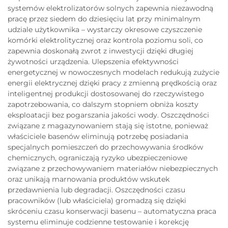
systemów elektrolizatorów solnych zapewnia niezawodną
pracę przez siedem do dziesięciu lat przy minimalnym
udziale użytkownika – wystarczy okresowe czyszczenie
komórki elektrolitycznej oraz kontrola poziomu soli, co
zapewnia doskonałą zwrot z inwestycji dzięki długiej
żywotności urządzenia. Ulepszenia efektywności
energetycznej w nowoczesnych modelach redukują zużycie
energii elektrycznej dzięki pracy z zmienną prędkością oraz
inteligentnej produkcji dostosowanej do rzeczywistego
zapotrzebowania, co dalszym stopniem obniża koszty
eksploatacji bez pogarszania jakości wody. Oszczędności
związane z magazynowaniem stają się istotne, ponieważ
właściciele basenów eliminują potrzebę posiadania
specjalnych pomieszczeń do przechowywania środków
chemicznych, ograniczają ryzyko ubezpieczeniowe
związane z przechowywaniem materiałów niebezpiecznych
oraz unikają marnowania produktów wskutek
przedawnienia lub degradacji. Oszczędności czasu
pracowników (lub właściciela) gromadzą się dzięki
skróceniu czasu konserwacji basenu – automatyczna praca
systemu eliminuje codzienne testowanie i korekcję