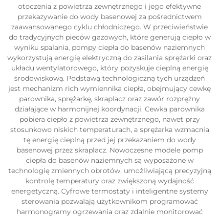
otoczenia z powietrza zewnętrznego i jego efektywne
przekazywanie do wody basenowej za pośrednictwem
zaawansowanego cyklu chłodniczego. W przeciwieństwie
do tradycyjnych pieców gazowych, które generują ciepło w
wyniku spalania, pompy ciepła do basenów naziemnych
wykorzystują energię elektryczną do zasilania sprężarki oraz
układu wentylatorowego, który pozyskuje cieplną energię
środowiskową. Podstawą technologiczną tych urządzeń
jest mechanizm rich wymiennika ciepła, obejmujący cewkę
parownika, sprężarkę, skraplacz oraz zawór rozprężny
działające w harmonijnej koordynacji. Cewka parownika
pobiera ciepło z powietrza zewnętrznego, nawet przy
stosunkowo niskich temperaturach, a sprężarka wzmacnia
tę energię cieplną przed jej przekazaniem do wody
basenowej przez skraplacz. Nowoczesne modele pomp
ciepła do basenów naziemnych są wyposażone w
technologię zmiennych obrotów, umożliwiającą precyzyjną
kontrolę temperatury oraz zwiększoną wydajność
energetyczną. Cyfrowe termostaty i inteligentne systemy
sterowania pozwalają użytkownikom programować
harmonogramy ogrzewania oraz zdalnie monitorować