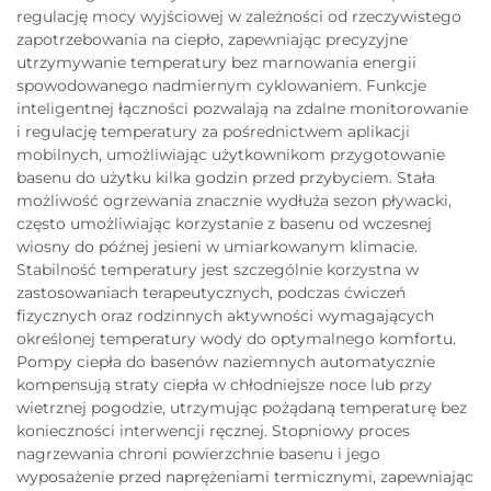
regulację mocy wyjściowej w zależności od rzeczywistego
zapotrzebowania na ciepło, zapewniając precyzyjne
utrzymywanie temperatury bez marnowania energii
spowodowanego nadmiernym cyklowaniem. Funkcje
inteligentnej łączności pozwalają na zdalne monitorowanie
i regulację temperatury za pośrednictwem aplikacji
mobilnych, umożliwiając użytkownikom przygotowanie
basenu do użytku kilka godzin przed przybyciem. Stała
możliwość ogrzewania znacznie wydłuża sezon pływacki,
często umożliwiając korzystanie z basenu od wczesnej
wiosny do późnej jesieni w umiarkowanym klimacie.
Stabilność temperatury jest szczególnie korzystna w
zastosowaniach terapeutycznych, podczas ćwiczeń
fizycznych oraz rodzinnych aktywności wymagających
określonej temperatury wody do optymalnego komfortu.
Pompy ciepła do basenów naziemnych automatycznie
kompensują straty ciepła w chłodniejsze noce lub przy
wietrznej pogodzie, utrzymując pożądaną temperaturę bez
konieczności interwencji ręcznej. Stopniowy proces
nagrzewania chroni powierzchnie basenu i jego
wyposażenie przed naprężeniami termicznymi, zapewniając