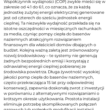
Współczynnik wydajności (COP) zwykle mieści się w
zakresie od 4:1 do 6:1, co oznacza, że za każdą
jednostkę zużytej energii elektrycznej generowane
jest od czterech do sześciu jednostek energii
cieplnej. Ta niezwykła wydajność przekłada się na
istotne oszczędności w miesięcznych rachunkach
za media, czyniąc pompy ciepła do basenów
naziemnych atrakcyjnym rozwiązaniem
finansowym dla właścicieli domów dbających o
budżet. Kolejną ważną zaletą jest zrównoważony
rozwój środowiskowy – te systemy nie generują
żadnych bezpośrednich emisji i korzystają z
odnawialnej energii cieplnej pobieranej ze
środowiska powietrza. Długa żywotność wysokiej
jakości pomp ciepła do basenów naziemnych,
często przekraczająca 15 lat przy odpowiedniej
konserwacji, zapewnia doskonałą zwrot z inwestycji
w porównaniu z alternatywnymi rozwiązaniami o
krótszym okresie użytkowania. Prostota instalacji
eliminuje potrzebę skomplikowanych połączeń
gazowych lub rozległych modyfikacji instalacji