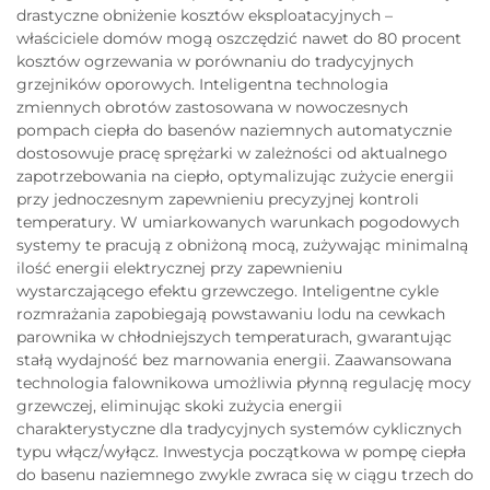
drastyczne obniżenie kosztów eksploatacyjnych –
właściciele domów mogą oszczędzić nawet do 80 procent
kosztów ogrzewania w porównaniu do tradycyjnych
grzejników oporowych. Inteligentna technologia
zmiennych obrotów zastosowana w nowoczesnych
pompach ciepła do basenów naziemnych automatycznie
dostosowuje pracę sprężarki w zależności od aktualnego
zapotrzebowania na ciepło, optymalizując zużycie energii
przy jednoczesnym zapewnieniu precyzyjnej kontroli
temperatury. W umiarkowanych warunkach pogodowych
systemy te pracują z obniżoną mocą, zużywając minimalną
ilość energii elektrycznej przy zapewnieniu
wystarczającego efektu grzewczego. Inteligentne cykle
rozmrażania zapobiegają powstawaniu lodu na cewkach
parownika w chłodniejszych temperaturach, gwarantując
stałą wydajność bez marnowania energii. Zaawansowana
technologia falownikowa umożliwia płynną regulację mocy
grzewczej, eliminując skoki zużycia energii
charakterystyczne dla tradycyjnych systemów cyklicznych
typu włącz/wyłącz. Inwestycja początkowa w pompę ciepła
do basenu naziemnego zwykle zwraca się w ciągu trzech do