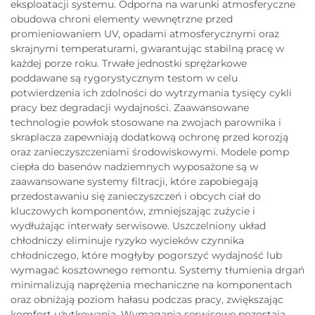
eksploatacji systemu. Odporna na warunki atmosferyczne
obudowa chroni elementy wewnętrzne przed
promieniowaniem UV, opadami atmosferycznymi oraz
skrajnymi temperaturami, gwarantując stabilną pracę w
każdej porze roku. Trwałe jednostki sprężarkowe
poddawane są rygorystycznym testom w celu
potwierdzenia ich zdolności do wytrzymania tysięcy cykli
pracy bez degradacji wydajności. Zaawansowane
technologie powłok stosowane na zwojach parownika i
skraplacza zapewniają dodatkową ochronę przed korozją
oraz zanieczyszczeniami środowiskowymi. Modele pomp
ciepła do basenów nadziemnych wyposażone są w
zaawansowane systemy filtracji, które zapobiegają
przedostawaniu się zanieczyszczeń i obcych ciał do
kluczowych komponentów, zmniejszając zużycie i
wydłużając interwały serwisowe. Uszczelniony układ
chłodniczy eliminuje ryzyko wycieków czynnika
chłodniczego, które mogłyby pogorszyć wydajność lub
wymagać kosztownego remontu. Systemy tłumienia drgań
minimalizują naprężenia mechaniczne na komponentach
oraz obniżają poziom hałasu podczas pracy, zwiększając
komfort użytkowania. Wymagania serwisowe pozostają