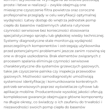
proste i łatwe w realizacji – zwykle obejmują one
miesięczne czyszczenie filtra powietrza oraz coroczne
profesjonalne przeglądy w celu weryfikacji optymalnej
wydajności. Łatwy dostęp do wnętrza jednostek pomp
ciepła do basenów nadziemnych ułatwia rutynowe
czynności serwisowe bez konieczności stosowania
specjalistycznego sprzętu lub głębokiej wiedzy technicznej.
Systemy diagnostyczne stale monitorują wydajność
poszczególnych komponentów i ostrzegają użytkownika
przed potencjalnymi problemami jeszcze zanim rozwiną się
one w drogie uszkodzenia. Brak elementów związanych z
procesem spalania eliminuje czynności serwisowe
charakterystyczne dla systemów grzewczych gazowych,
takie jak czyszczenie palnika czy inspekcja przewodów
gazowych. Możliwości samodiagnostyki umożliwiają
systemowi identyfikację i komunikowanie konkretnych
potrzeb serwisowych poprzez wyświetlacze cyfrowe lub
aplikacje mobilne. Producentowie wysokiej jakości oferują
kompleksowe gwarancje obejmujące główne komponenty
na długie okresy, co świadczy o ich zaufaniu do trwałości i
niezawodności swoich pomp ciepła do basenów