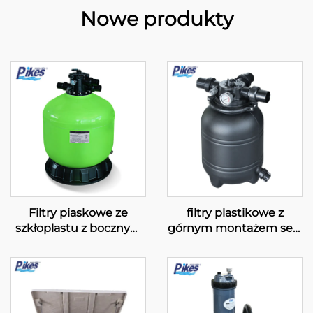
Nowe produkty
Filtry piaskowe ze
filtry plastikowe z
szkłoplastu z bocznym
górnym montażem serii
montażem serii GFC
„S & SD”