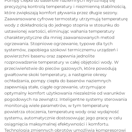
Pompy ciepła do basenów naziemnych wyróżniają się
precyzyjną kontrolą temperatury i niezmienną stabilnością,
które zwiększają komfort pływania przez długie sezony.
Zaawansowane cyfrowe termostaty utrzymują temperaturę
wody z dokładnością do jednego stopnia w stosunku do
ustawionej wartości, eliminując wahania temperatury
charakterystyczne dla mniej zaawansowanych metod
ogrzewania. Stopniowe ogrzewanie, typowe dla tych
systemów, zapobiega szokowi termicznemu urządzeń i
powierzchni basenu oraz zapewnia jednolite
rozprowadzenie temperatury w całej objętości wody. W
przeciwieństwie do pieców gazowych, które powodują
gwałtowne skoki temperatury, a następnie okresy
ochładzania, pompy ciepła do basenów naziemnych
zapewniają stałe, ciągłe ogrzewanie, utrzymujące
optymalny komfort użytkowania niezależnie od warunków
pogodowych na zewnątrz. Inteligentne systemy sterowania
monitorują wiele parametrów, w tym temperaturę
powietrza otoczenia, temperaturę wody oraz wydajność
systemu, automatycznie dostosowując jego pracę w celu
osiągnięcia maksymalnej efektywności i komfortu.
Technologia zmiennych obrotów umożliwia kompresorowi