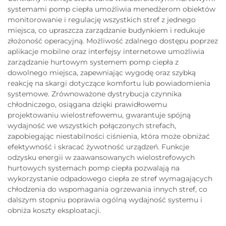
systemami pomp ciepła umożliwia menedżerom obiektów
monitorowanie i regulację wszystkich stref z jednego
miejsca, co upraszcza zarządzanie budynkiem i redukuje
złożoność operacyjną. Możliwość zdalnego dostępu poprzez
aplikacje mobilne oraz interfejsy internetowe umożliwia
zarządzanie hurtowym systemem pomp ciepła z
dowolnego miejsca, zapewniając wygodę oraz szybką
reakcję na skargi dotyczące komfortu lub powiadomienia
systemowe. Zrównoważone dystrybucja czynnika
chłodniczego, osiągana dzięki prawidłowemu
projektowaniu wielostrefowemu, gwarantuje spójną
wydajność we wszystkich połączonych strefach,
zapobiegając niestabilności ciśnienia, która może obniżać
efektywność i skracać żywotność urządzeń. Funkcje
odzysku energii w zaawansowanych wielostrefowych
hurtowych systemach pomp ciepła pozwalają na
wykorzystanie odpadowego ciepła ze stref wymagających
chłodzenia do wspomagania ogrzewania innych stref, co
dalszym stopniu poprawia ogólną wydajność systemu i
obniża koszty eksploatacji.