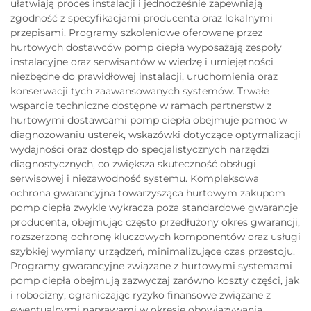
ułatwiają proces instalacji i jednocześnie zapewniają
zgodność z specyfikacjami producenta oraz lokalnymi
przepisami. Programy szkoleniowe oferowane przez
hurtowych dostawców pomp ciepła wyposażają zespoły
instalacyjne oraz serwisantów w wiedzę i umiejętności
niezbędne do prawidłowej instalacji, uruchomienia oraz
konserwacji tych zaawansowanych systemów. Trwałe
wsparcie techniczne dostępne w ramach partnerstw z
hurtowymi dostawcami pomp ciepła obejmuje pomoc w
diagnozowaniu usterek, wskazówki dotyczące optymalizacji
wydajności oraz dostęp do specjalistycznych narzędzi
diagnostycznych, co zwiększa skuteczność obsługi
serwisowej i niezawodność systemu. Kompleksowa
ochrona gwarancyjna towarzysząca hurtowym zakupom
pomp ciepła zwykle wykracza poza standardowe gwarancje
producenta, obejmując często przedłużony okres gwarancji,
rozszerzoną ochronę kluczowych komponentów oraz usługi
szybkiej wymiany urządzeń, minimalizujące czas przestoju.
Programy gwarancyjne związane z hurtowymi systemami
pomp ciepła obejmują zazwyczaj zarówno koszty części, jak
i robocizny, ograniczając ryzyko finansowe związane z
ewentualnymi naprawami w okresie obowiązywania