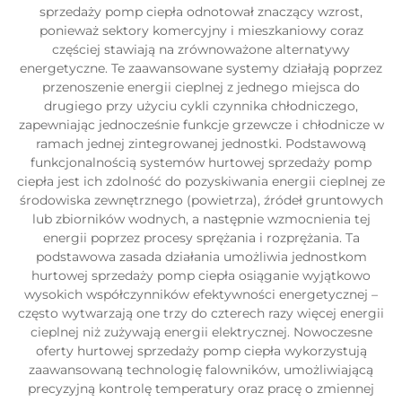
sprzedaży pomp ciepła odnotował znaczący wzrost,
ponieważ sektory komercyjny i mieszkaniowy coraz
częściej stawiają na zrównoważone alternatywy
energetyczne. Te zaawansowane systemy działają poprzez
przenoszenie energii cieplnej z jednego miejsca do
drugiego przy użyciu cykli czynnika chłodniczego,
zapewniając jednocześnie funkcje grzewcze i chłodnicze w
ramach jednej zintegrowanej jednostki. Podstawową
funkcjonalnością systemów hurtowej sprzedaży pomp
ciepła jest ich zdolność do pozyskiwania energii cieplnej ze
środowiska zewnętrznego (powietrza), źródeł gruntowych
lub zbiorników wodnych, a następnie wzmocnienia tej
energii poprzez procesy sprężania i rozprężania. Ta
podstawowa zasada działania umożliwia jednostkom
hurtowej sprzedaży pomp ciepła osiąganie wyjątkowo
wysokich współczynników efektywności energetycznej –
często wytwarzają one trzy do czterech razy więcej energii
cieplnej niż zużywają energii elektrycznej. Nowoczesne
oferty hurtowej sprzedaży pomp ciepła wykorzystują
zaawansowaną technologię falowników, umożliwiającą
precyzyjną kontrolę temperatury oraz pracę o zmiennej