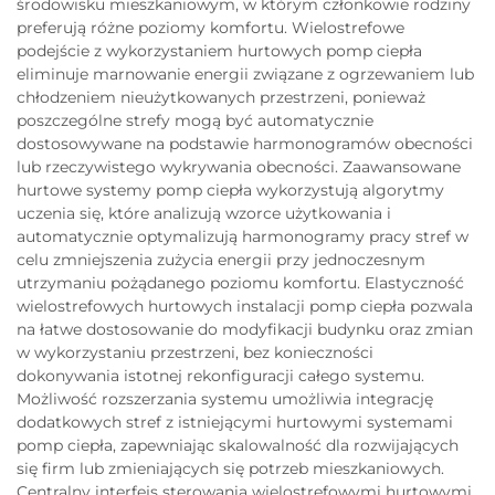
środowisku mieszkaniowym, w którym członkowie rodziny
preferują różne poziomy komfortu. Wielostrefowe
podejście z wykorzystaniem hurtowych pomp ciepła
eliminuje marnowanie energii związane z ogrzewaniem lub
chłodzeniem nieużytkowanych przestrzeni, ponieważ
poszczególne strefy mogą być automatycznie
dostosowywane na podstawie harmonogramów obecności
lub rzeczywistego wykrywania obecności. Zaawansowane
hurtowe systemy pomp ciepła wykorzystują algorytmy
uczenia się, które analizują wzorce użytkowania i
automatycznie optymalizują harmonogramy pracy stref w
celu zmniejszenia zużycia energii przy jednoczesnym
utrzymaniu pożądanego poziomu komfortu. Elastyczność
wielostrefowych hurtowych instalacji pomp ciepła pozwala
na łatwe dostosowanie do modyfikacji budynku oraz zmian
w wykorzystaniu przestrzeni, bez konieczności
dokonywania istotnej rekonfiguracji całego systemu.
Możliwość rozszerzania systemu umożliwia integrację
dodatkowych stref z istniejącymi hurtowymi systemami
pomp ciepła, zapewniając skalowalność dla rozwijających
się firm lub zmieniających się potrzeb mieszkaniowych.
Centralny interfejs sterowania wielostrefowymi hurtowymi