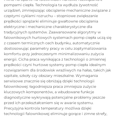
pompami ciepła. Technologia ta wydłuża żywotność
urządzeń, zmniejszając obciążenie mechaniczne związane z
częstymi cyklami rozruchu – stopniowe zwiększanie
prędkości sprężarki eliminuje gwałtowne obciążenia
elektryczne i mechaniczne charakterystyczne dla
tradycyjnych systemów. Zaawansowane algorytmy w
falownikowych hurtowych systemach pomp ciepła uczą się
z czasem termicznych cech budynku, automatycznie
dostosowując parametry pracy w celu zoptymalizowania
komfortu przy jednoczesnym minimalizowaniu zużycia
energii. Cicha praca wynikająca z technologii o zmiennej
prędkości czyni hurtowe systemy pomp ciepła idealnym
rozwiązaniem dla środowisk wrażliwych na hałas, takich jak
szpitale, szkoły czy obszary mieszkalne. Wymagania
serwisowe znacznie się obniżają dzięki technologii
falownikowej: łagodniejsza praca zmniejsza zużycie
kluczowych komponentów, a wbudowane funkcje
diagnostyczne wykrywają potencjalne problemy jeszcze
przed ich przekształceniem się w awarie systemu.
Precyzyjna kontrola temperatury możliwa dzięki
technologii falownikowej eliminuje gorące i zimne strefy,