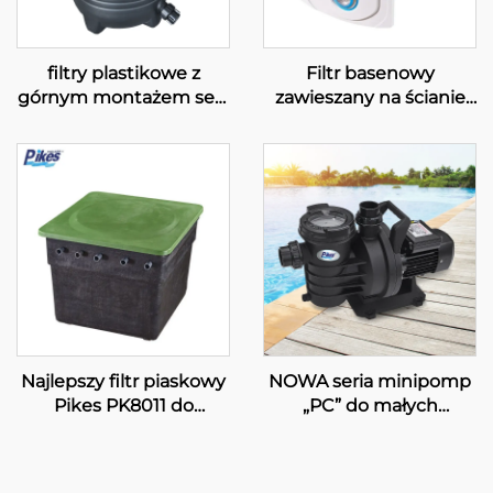
filtry plastikowe z
Filtr basenowy
górnym montażem serii
zawieszany na ścianie
„S & SD”
do dużych basenów
pływackich PK8030
Najlepszy filtr piaskowy
NOWA seria minipomp
Pikes PK8011 do
„PC” do małych
systemu filtracji
basenów pływackich
wyposażenia
podziemnych basenów,