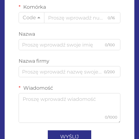
Komórka
Code
0/16
Nazwa
0/100
Nazwa firmy
0/200
Wiadomość
0/1000
WYŚLIJ