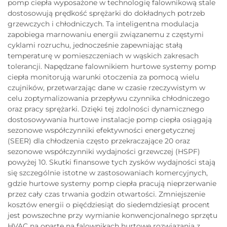
pomp ciepła wyposażone w technologię falownikową stale
dostosowują prędkość sprężarki do dokładnych potrzeb
grzewczych i chłodniczych. Ta inteligentna modulacja
zapobiega marnowaniu energii związanemu z częstymi
cyklami rozruchu, jednocześnie zapewniając stałą
temperaturę w pomieszczeniach w wąskich zakresach
tolerancji. Napędzane falownikiem hurtowe systemy pomp
ciepła monitorują warunki otoczenia za pomocą wielu
czujników, przetwarzając dane w czasie rzeczywistym w
celu zoptymalizowania przepływu czynnika chłodniczego
oraz pracy sprężarki. Dzięki tej zdolności dynamicznego
dostosowywania hurtowe instalacje pomp ciepła osiągają
sezonowe współczynniki efektywności energetycznej
(SEER) dla chłodzenia często przekraczające 20 oraz
sezonowe współczynniki wydajności grzewczej (HSPF)
powyżej 10. Skutki finansowe tych zysków wydajności stają
się szczególnie istotne w zastosowaniach komercyjnych,
gdzie hurtowe systemy pomp ciepła pracują nieprzerwanie
przez cały czas trwania godzin otwartości. Zmniejszenie
kosztów energii o pięćdziesiąt do siedemdziesiąt procent
jest powszechne przy wymianie konwencjonalnego sprzętu
HVAC na oparte na falownikach hurtowe rozwiązania z