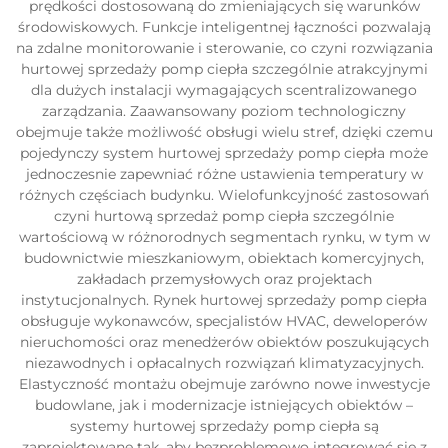
prędkości dostosowaną do zmieniających się warunków
środowiskowych. Funkcje inteligentnej łączności pozwalają
na zdalne monitorowanie i sterowanie, co czyni rozwiązania
hurtowej sprzedaży pomp ciepła szczególnie atrakcyjnymi
dla dużych instalacji wymagających scentralizowanego
zarządzania. Zaawansowany poziom technologiczny
obejmuje także możliwość obsługi wielu stref, dzięki czemu
pojedynczy system hurtowej sprzedaży pomp ciepła może
jednoczesnie zapewniać różne ustawienia temperatury w
różnych częściach budynku. Wielofunkcyjność zastosowań
czyni hurtową sprzedaż pomp ciepła szczególnie
wartościową w różnorodnych segmentach rynku, w tym w
budownictwie mieszkaniowym, obiektach komercyjnych,
zakładach przemysłowych oraz projektach
instytucjonalnych. Rynek hurtowej sprzedaży pomp ciepła
obsługuje wykonawców, specjalistów HVAC, deweloperów
nieruchomości oraz menedżerów obiektów poszukujących
niezawodnych i opłacalnych rozwiązań klimatyzacyjnych.
Elastyczność montażu obejmuje zarówno nowe inwestycje
budowlane, jak i modernizacje istniejących obiektów –
systemy hurtowej sprzedaży pomp ciepła są
zaprojektowane tak, aby bezproblemowo integrować się z