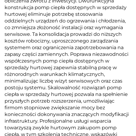
obliczenia zwrotu z inwestycji. Dwufunkcyjna
konstrukcja pomp ciepła dostępnych w sprzedaży
hurtowej eliminuje potrzebę stosowania
oddzielnych urządzeń do ogrzewania i chłodzenia,
co zmniejsza złożoność instalacji oraz wymagania
serwisowe. Ta konsolidacja prowadzi do niższych
kosztów robocizny, uproszczonego zarządzania
systemem oraz ograniczenia zapotrzebowania na
zapasy części zamiennych. Poprawa niezawodności
współczesnych pomp ciepła dostępnych w
sprzedaży hurtowej zapewnia stabilną pracę w
różnorodnych warunkach klimatycznych,
minimalizując liczbę wizyt serwisowych oraz czas
postoju systemu. Skalowalność rozwiązań pomp
ciepła w sprzedaży hurtowej pozwala na spełnienie
przyszłych potrzeb rozszerzenia, umożliwiając
firmom stopniowe zwiększanie mocy bez
konieczności dokonywania znaczących modyfikacji
infrastruktury. Profesjonalne usługi wsparcia
towarzyszą zwykle hurtowym zakupom pomp
ciepła, w tym szkolenia techniczne, wskazówki