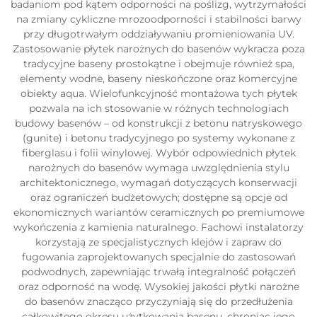
badaniom pod kątem odporności na poślizg, wytrzymałości
na zmiany cykliczne mrozoodporności i stabilności barwy
przy długotrwałym oddziaływaniu promieniowania UV.
Zastosowanie płytek narożnych do basenów wykracza poza
tradycyjne baseny prostokątne i obejmuje również spa,
elementy wodne, baseny nieskończone oraz komercyjne
obiekty aqua. Wielofunkcyjność montażowa tych płytek
pozwala na ich stosowanie w różnych technologiach
budowy basenów – od konstrukcji z betonu natryskowego
(gunite) i betonu tradycyjnego po systemy wykonane z
fiberglasu i folii winylowej. Wybór odpowiednich płytek
narożnych do basenów wymaga uwzględnienia stylu
architektonicznego, wymagań dotyczących konserwacji
oraz ograniczeń budżetowych; dostępne są opcje od
ekonomicznych wariantów ceramicznych po premiumowe
wykończenia z kamienia naturalnego. Fachowi instalatorzy
korzystają ze specjalistycznych klejów i zapraw do
fugowania zaprojektowanych specjalnie do zastosowań
podwodnych, zapewniając trwałą integralność połączeń
oraz odporność na wodę. Wysokiej jakości płytki narożne
do basenów znacząco przyczyniają się do przedłużenia
całkowitego okresu użytkowania basenu, chroniąc jego