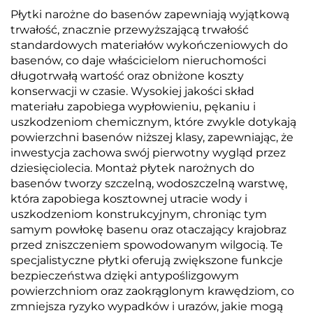
Płytki narożne do basenów zapewniają wyjątkową
trwałość, znacznie przewyższającą trwałość
standardowych materiałów wykończeniowych do
basenów, co daje właścicielom nieruchomości
długotrwałą wartość oraz obniżone koszty
konserwacji w czasie. Wysokiej jakości skład
materiału zapobiega wypłowieniu, pękaniu i
uszkodzeniom chemicznym, które zwykle dotykają
powierzchni basenów niższej klasy, zapewniając, że
inwestycja zachowa swój pierwotny wygląd przez
dziesięciolecia. Montaż płytek narożnych do
basenów tworzy szczelną, wodoszczelną warstwę,
która zapobiega kosztownej utracie wody i
uszkodzeniom konstrukcyjnym, chroniąc tym
samym powłokę basenu oraz otaczający krajobraz
przed zniszczeniem spowodowanym wilgocią. Te
specjalistyczne płytki oferują zwiększone funkcje
bezpieczeństwa dzięki antypoślizgowym
powierzchniom oraz zaokrąglonym krawędziom, co
zmniejsza ryzyko wypadków i urazów, jakie mogą