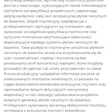
weryfikują dokładność wymiarową za pomocą systemów
pomiaru laserowego, wykrywających nawet mikroskopijne
odchylenia od specyfikacji projektowych, zapewniając
spójną wydajność całej serii produkcyjnej płytek narożnych
do basenów. Zespół inżynieryjny współpracuje z
profesjonalistami zajmującymi się montażem, aby
opracować szczegółowe specyfikacje techniczne oraz
wytyczne montażowe optymalizujące właściwości
eksploatacyjne każdego systemu płytek narożnych do
basenów. Takie podejście inżynieryjne umożliwia płytkom
narożnym do basenów skuteczne przystosowanie się do
cykli rozszerzalności cieplnej i kurczenia się bez
powstawania stref koncentracji naprężeń, które mogłyby
prowadzić do pęknięć lub utraty przyczepności w czasie.
Proces produkcyjny uwzględnia informacje zwrotne ze
zrealizowanych montażów terenowych, co pozwala na
ciągłe doskonalenie standardów precyzyjnej inżynierii oraz
wprowadzanie danych dotyczących rzeczywistej
eksploatacji w celu dalszego udoskonalania projektów
kolejnych generacji płytek narożnych do basenów.
Profesjonalni wykonawcy doceniają efektywność montażu
wynikającą z precyzyjnej inżynierii: prawidłowo