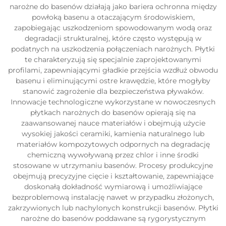
narożne do basenów działają jako bariera ochronna między
powłoką basenu a otaczającym środowiskiem,
zapobiegając uszkodzeniom spowodowanym wodą oraz
degradacji strukturalnej, które często występują w
podatnych na uszkodzenia połączeniach narożnych. Płytki
te charakteryzują się specjalnie zaprojektowanymi
profilami, zapewniającymi gładkie przejścia wzdłuż obwodu
basenu i eliminującymi ostre krawędzie, które mogłyby
stanowić zagrożenie dla bezpieczeństwa pływaków.
Innowacje technologiczne wykorzystane w nowoczesnych
płytkach narożnych do basenów opierają się na
zaawansowanej nauce materiałów i obejmują użycie
wysokiej jakości ceramiki, kamienia naturalnego lub
materiałów kompozytowych odpornych na degradację
chemiczną wywoływaną przez chlor i inne środki
stosowane w utrzymaniu basenów. Procesy produkcyjne
obejmują precyzyjne cięcie i kształtowanie, zapewniające
doskonałą dokładność wymiarową i umożliwiające
bezproblemową instalację nawet w przypadku złożonych,
zakrzywionych lub nachylonych konstrukcji basenów. Płytki
narożne do basenów poddawane są rygorystycznym