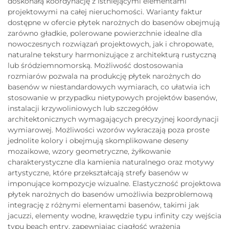
doskonałą koordynację z istniejącymi elementami
projektowymi na całej nieruchomości. Warianty faktur
dostępne w ofercie płytek narożnych do basenów obejmują
zarówno gładkie, polerowane powierzchnie idealne dla
nowoczesnych rozwiązań projektowych, jak i chropowate,
naturalne tekstury harmonizujące z architekturą rustyczną
lub śródziemnomorską. Możliwość dostosowania
rozmiarów pozwala na produkcję płytek narożnych do
basenów w niestandardowych wymiarach, co ułatwia ich
stosowanie w przypadku nietypowych projektów basenów,
instalacji krzywoliniowych lub szczegółów
architektonicznych wymagających precyzyjnej koordynacji
wymiarowej. Możliwości wzorów wykraczają poza proste
jednolite kolory i obejmują skomplikowane deseny
mozaikowe, wzory geometryczne, żyłkowanie
charakterystyczne dla kamienia naturalnego oraz motywy
artystyczne, które przekształcają strefy basenów w
imponujące kompozycje wizualne. Elastyczność projektowa
płytek narożnych do basenów umożliwia bezproblemową
integrację z różnymi elementami basenów, takimi jak
jacuzzi, elementy wodne, krawędzie typu infinity czy wejścia
typu beach entry, zapewniając ciągłość wrażenia