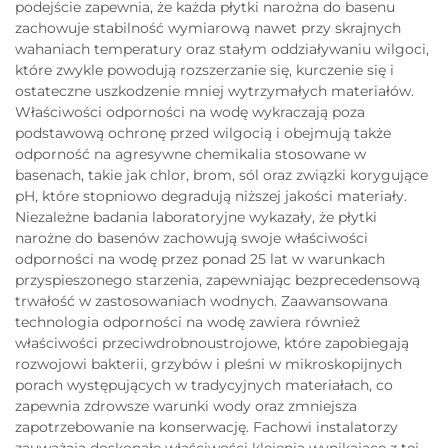
podejście zapewnia, że każda płytki narożna do basenu
zachowuje stabilność wymiarową nawet przy skrajnych
wahaniach temperatury oraz stałym oddziaływaniu wilgoci,
które zwykle powodują rozszerzanie się, kurczenie się i
ostateczne uszkodzenie mniej wytrzymałych materiałów.
Właściwości odporności na wodę wykraczają poza
podstawową ochronę przed wilgocią i obejmują także
odporność na agresywne chemikalia stosowane w
basenach, takie jak chlor, brom, sól oraz związki korygujące
pH, które stopniowo degradują niższej jakości materiały.
Niezależne badania laboratoryjne wykazały, że płytki
narożne do basenów zachowują swoje właściwości
odporności na wodę przez ponad 25 lat w warunkach
przyspieszonego starzenia, zapewniając bezprecedensową
trwałość w zastosowaniach wodnych. Zaawansowana
technologia odporności na wodę zawiera również
właściwości przeciwdrobnoustrojowe, które zapobiegają
rozwojowi bakterii, grzybów i pleśni w mikroskopijnych
porach występujących w tradycyjnych materiałach, co
zapewnia zdrowsze warunki wody oraz zmniejsza
zapotrzebowanie na konserwację. Fachowi instalatorzy