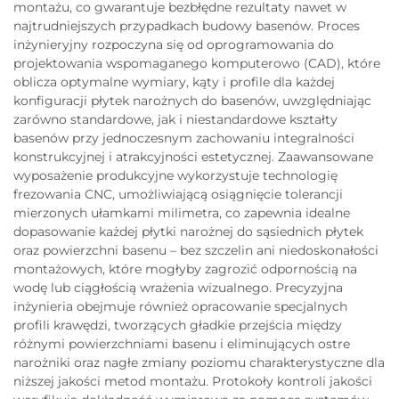
montażu, co gwarantuje bezbłędne rezultaty nawet w
najtrudniejszych przypadkach budowy basenów. Proces
inżynieryjny rozpoczyna się od oprogramowania do
projektowania wspomaganego komputerowo (CAD), które
oblicza optymalne wymiary, kąty i profile dla każdej
konfiguracji płytek narożnych do basenów, uwzględniając
zarówno standardowe, jak i niestandardowe kształty
basenów przy jednoczesnym zachowaniu integralności
konstrukcyjnej i atrakcyjności estetycznej. Zaawansowane
wyposażenie produkcyjne wykorzystuje technologię
frezowania CNC, umożliwiającą osiągnięcie tolerancji
mierzonych ułamkami milimetra, co zapewnia idealne
dopasowanie każdej płytki narożnej do sąsiednich płytek
oraz powierzchni basenu – bez szczelin ani niedoskonałości
montażowych, które mogłyby zagrozić odpornością na
wodę lub ciągłością wrażenia wizualnego. Precyzyjna
inżynieria obejmuje również opracowanie specjalnych
profili krawędzi, tworzących gładkie przejścia między
różnymi powierzchniami basenu i eliminujących ostre
narożniki oraz nagłe zmiany poziomu charakterystyczne dla
niższej jakości metod montażu. Protokoły kontroli jakości