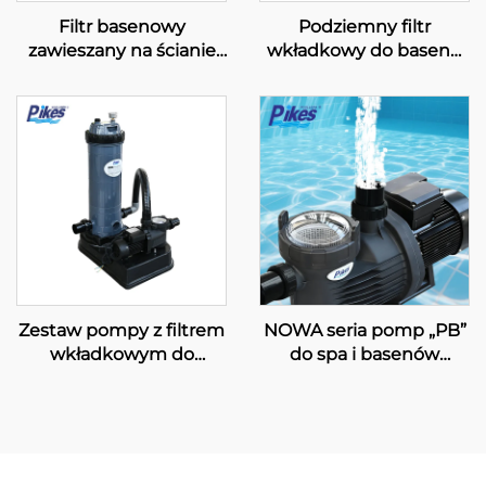
Filtr basenowy
Podziemny filtr
zawieszany na ścianie
wkładkowy do basenu
do dużych basenów
PK8027
pływackich PK8030
Zestaw pompy z filtrem
NOWA seria pomp „PB”
wkładkowym do
do spa i basenów
basenów pływackich
pływackich