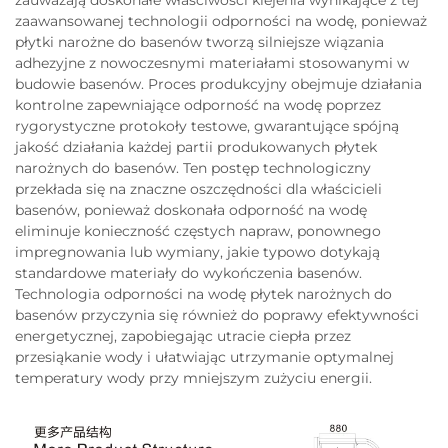
zauważają doskonałe właściwości klejenia wynikające z tej
zaawansowanej technologii odporności na wodę, ponieważ
płytki narożne do basenów tworzą silniejsze wiązania
adhezyjne z nowoczesnymi materiałami stosowanymi w
budowie basenów. Proces produkcyjny obejmuje działania
kontrolne zapewniające odporność na wodę poprzez
rygorystyczne protokoły testowe, gwarantujące spójną
jakość działania każdej partii produkowanych płytek
narożnych do basenów. Ten postęp technologiczny
przekłada się na znaczne oszczędności dla właścicieli
basenów, ponieważ doskonała odporność na wodę
eliminuje konieczność częstych napraw, ponownego
impregnowania lub wymiany, jakie typowo dotykają
standardowe materiały do wykończenia basenów.
Technologia odporności na wodę płytek narożnych do
basenów przyczynia się również do poprawy efektywności
energetycznej, zapobiegając utracie ciepła przez
przesiąkanie wody i ułatwiając utrzymanie optymalnej
temperatury wody przy mniejszym zużyciu energii.