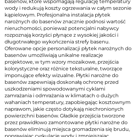
basenów, które wspomagają regulację temperatury
wody i redukują koszty ogrzewania w całym sezonie
kąpielowym. Profesjonalna instalacja płytek
narożnych do basenów znacznie podnosi wartość
nieruchomości, ponieważ potencjalni nabywcy
rozpoznają korzyści płynące z wysokiej jakości i
długotrwałego wykończenia strefy basenu.
Oferowane opcje personalizacji płytek narożnych do
basenów umożliwiają unikalne realizacje
projektowe, w tym wzory mozaikowe, przejścia
kolorystyczne oraz różnice teksturalne, tworzące
imponujące efekty wizualne. Płytki narożne do
basenów zapewniają doskonałą ochronę przed
uszkodzeniami spowodowanymi cyklami
zamrażania i odmrażania w klimatach o dużych
wahaniach temperatury, zapobiegając kosztownym
naprawom, jakie często dotykają niechronionych
powierzchni basenów. Gładkie przejścia tworzone
przez prawidłowo zamontowane płytki narożne do
basenów eliminują miejsca gromadzenia się brudu,
poprawiając cyrkulację wody i zmniejszając