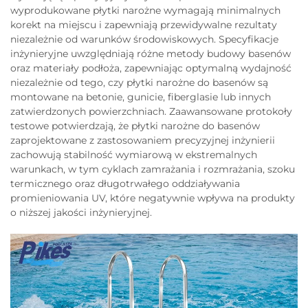
wyprodukowane płytki narożne wymagają minimalnych
korekt na miejscu i zapewniają przewidywalne rezultaty
niezależnie od warunków środowiskowych. Specyfikacje
inżynieryjne uwzględniają różne metody budowy basenów
oraz materiały podłoża, zapewniając optymalną wydajność
niezależnie od tego, czy płytki narożne do basenów są
montowane na betonie, gunicie, fiberglasie lub innych
zatwierdzonych powierzchniach. Zaawansowane protokoły
testowe potwierdzają, że płytki narożne do basenów
zaprojektowane z zastosowaniem precyzyjnej inżynierii
zachowują stabilność wymiarową w ekstremalnych
warunkach, w tym cyklach zamrażania i rozmrażania, szoku
termicznego oraz długotrwałego oddziaływania
promieniowania UV, które negatywnie wpływa na produkty
o niższej jakości inżynieryjnej.