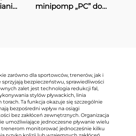
ianie
minipomp „PC” do
enów
małych basenów
8030
pływackich
ie zarówno dla sportowców, trenerów, jak i
sprzyjają bezpieczeństwu, sprawiedliwości
h zalet jest technologia redukcji fal,
ykonywania stylów pływackich, linia
torach. Ta funkcja okazuje się szczególnie
ają bezpośredni wpływ na osiągi
ości bez zakłóceń zewnętrznych. Organizacja
enie umożliwiające jednoczesne pływanie wielu
a trenerom monitorować jednocześnie kilku
 ryzyko kolizji lub wzajemnych zakłóceń