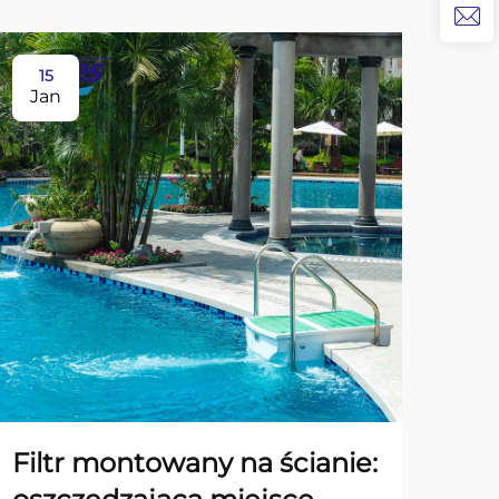
15
19
Jan
Ja
Filtr montowany na ścianie:
Sp