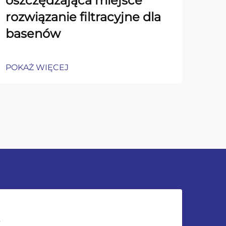
oszczędzająca miejsce
uc
rozwiązanie filtracyjne dla
AQ
basenów
St
POKAŻ WIĘCEJ
POK