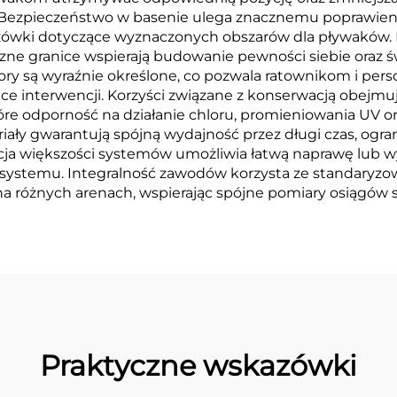
 Bezpieczeństwo w basenie ulega znacznemu poprawieniu 
ówki dotyczące wyznaczonych obszarów dla pływaków. P
czne granice wspierają budowanie pewności siebie oraz 
y tory są wyraźnie określone, co pozwala ratownikom i p
 interwencji. Korzyści związane z konserwacją obejmuj
re odporność na działanie chloru, promieniowania UV or
iały gwarantują spójną wydajność przez długi czas, ogra
cja większości systemów umożliwia łatwą naprawę lub
 systemu. Integralność zawodów korzysta ze standaryzowa
 na różnych arenach, wspierając spójne pomiary osiągów
Praktyczne wskazówki