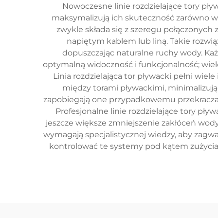
Nowoczesne linie rozdzielające tory pł
maksymalizują ich skuteczność zarówno w 
zwykle składa się z szeregu połączonych 
napiętym kablem lub liną. Takie rozwią
dopuszczając naturalne ruchy wody. Każ
optymalną widoczność i funkcjonalność; wiele 
Linia rozdzielająca tor pływacki pełni wie
między torami pływackimi, minimalizują
zapobiegają one przypadkowemu przekraczan
Profesjonalne linie rozdzielające tory pły
jeszcze większe zmniejszenie zakłóceń wody i
wymagają specjalistycznej wiedzy, aby zagw
kontrolować te systemy pod kątem zużycia,