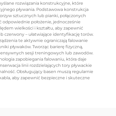
yślane rozwiązania konstrukcyjne, które
acyjnego pływania. Podstawowa konstrukcja
worzyw sztucznych lub pianki, połączonych
wać odpowiednie położenie, jednocześnie
ędem wielkości i kształtu, aby zapewnić
ub czerwony – ułatwiające identyfikację torów.
rządzenia te aktywnie ograniczają falowanie
iki pływaków. Tworząc barierę fizyczną,
tensywnych sesji treningowych lub zawodów.
hnologia zapobiegania falowaniu, która daje
serwacja linii rozdzielających tory pływackie
nalność. Obsługujący basen muszą regularnie
kabla, aby zapewnić bezpieczne i skuteczne