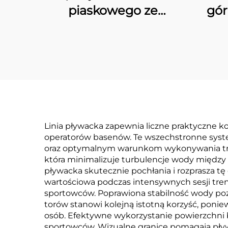
piaskowego ze
gó
szkłoplastu serii „PSF”
Linia pływacka zapewnia liczne praktyczne ko
operatorów basenów. Te wszechstronne syste
oraz optymalnym warunkom wykonywania treni
która minimalizuje turbulencje wody między 
pływacka skutecznie pochłania i rozprasza tę
wartościowa podczas intensywnych sesji tre
sportowców. Poprawiona stabilność wody poz
torów stanowi kolejną istotną korzyść, ponie
osób. Efektywne wykorzystanie powierzchni
sportowców. Wizualne granice pomagają pływ