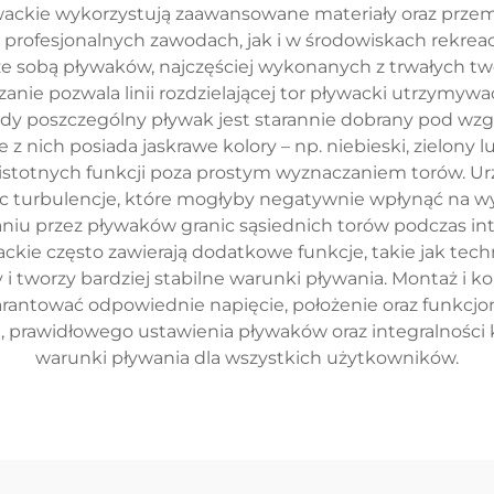
ywackie wykorzystują zaawansowane materiały oraz przem
profesjonalnych zawodach, jak i w środowiskach rekre
ze sobą pływaków, najczęściej wykonanych z trwałych t
zanie pozwala linii rozdzielającej tor pływacki utrzymy
dy poszczególny pływak jest starannie dobrany pod wzgl
z nich posiada jaskrawe kolory – np. niebieski, zielony l
le istotnych funkcji poza prostym wyznaczaniem torów. U
c turbulencje, które mogłyby negatywnie wpłynąć na wyn
iu przez pływaków granic sąsiednich torów podczas in
wackie często zawierają dodatkowe funkcje, takie jak tec
 tworzy bardziej stabilne warunki pływania. Montaż i kon
arantować odpowiednie napięcie, położenie oraz funkcjo
 prawidłowego ustawienia pływaków oraz integralności 
warunki pływania dla wszystkich użytkowników.