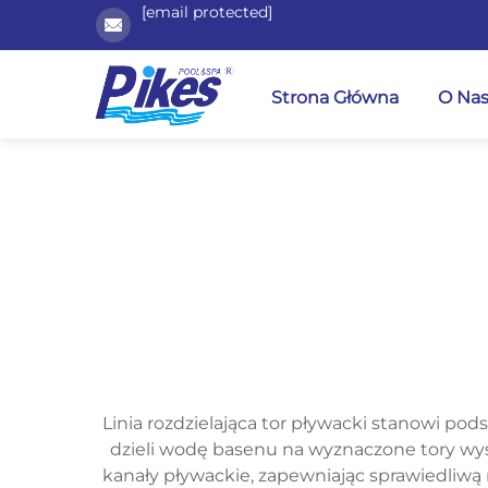
[email protected]
Strona Główna
O Na
Linia rozdzielająca tor pływacki stanowi po
dzieli wodę basenu na wyznaczone tory wyś
kanały pływackie, zapewniając sprawiedliwą