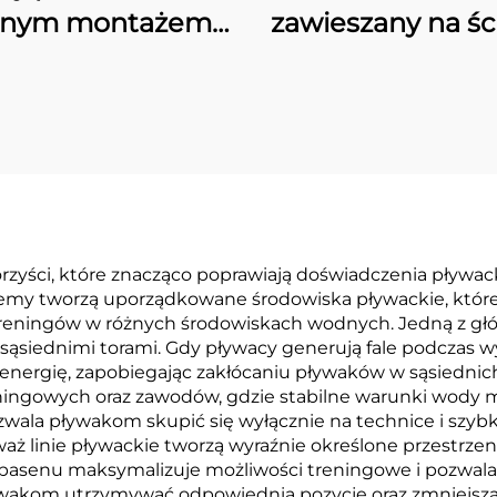
rnym montażem
zawieszany na śc
serii „S & SD”
do dużych bas
pływackich PK
rzyści, które znacząco poprawiają doświadczenia pływack
my tworzą uporządkowane środowiska pływackie, które 
ngów w różnych środowiskach wodnych. Jedną z głównyc
sąsiednimi torami. Gdy pływacy generują fale podczas w
 energię, zapobiegając zakłócaniu pływaków w sąsiednich 
ningowych oraz zawodów, gdzie stabilne warunki wody m
wala pływakom skupić się wyłącznie na technice i szybk
waż linie pływackie tworzą wyraźnie określone przestrz
 basenu maksymalizuje możliwości treningowe i pozwal
akom utrzymywać odpowiednią pozycję oraz zmniejszają