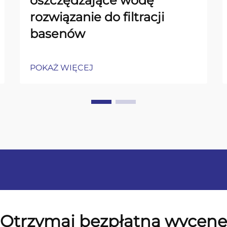
oszczędzające wodę
rozwiązanie do filtracji
basenów
POKAŻ WIĘCEJ
Otrzymaj bezpłatną wycenę