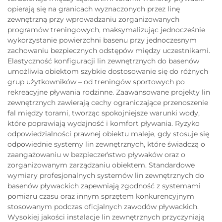
opierają się na granicach wyznaczonych przez linę
zewnętrzną przy wprowadzaniu zorganizowanych
programów treningowych, maksymalizując jednocześnie
wykorzystanie powierzchni basenu przy jednoczesnym
zachowaniu bezpiecznych odstępów między uczestnikami.
Elastyczność konfiguracji lin zewnętrznych do basenów
umożliwia obiektom szybkie dostosowanie się do różnych
grup użytkowników – od treningów sportowych po
rekreacyjne pływania rodzinne. Zaawansowane projekty lin
zewnętrznych zawierają cechy ograniczające przenoszenie
fal między torami, tworząc spokojniejsze warunki wody,
które poprawiają wydajność i komfort pływania. Ryzyko
odpowiedzialności prawnej obiektu maleje, gdy stosuje się
odpowiednie systemy lin zewnętrznych, które świadczą o
zaangażowaniu w bezpieczeństwo pływaków oraz o
zorganizowanym zarządzaniu obiektem. Standardowe
wymiary profesjonalnych systemów lin zewnętrznych do
basenów pływackich zapewniają zgodność z systemami
pomiaru czasu oraz innym sprzętem konkurencyjnym
stosowanym podczas oficjalnych zawodów pływackich.
Wysokiej jakości instalacje lin zewnętrznych przyczyniają