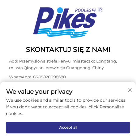
SKONTAKTUJ SIĘ Z NAMI
Add: Przemysłowa strefa Fanyu, miasteczko Longtang,
miasto Qingyuan, prowincja Guangdong, Chiny
WhatsApp:
+86-19820098680
Tel:
+86-0763-3603098
We value your privacy
E-mail:
[email protected]
We use cookies and similar tools to provide our services.
If you don't want to accept all cookies, click Personalize
cookies.
Prawa autorskie © 2026 Guangdong Kasdaly Pool Spa
Equipment Co., Ltd. Wszelkie prawa zastrzeżone. -
Polityka
prywatności
Accept all