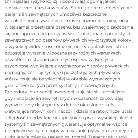
zmniejszają ryzyko kolizji i poprawiają ogólną jakość
doświadczenia użytkowników. Strategiczne rozmieszczenie
barier z lin zewnętrznych umożliwia bezpieczne
współistnienie pływaków o różnym poziomie umiejętności
w tej samej przestrzeni basenu, bez wzajemnego zakłócania
się ani zagrożeń bezpieczeństwa. Profesjonalne projekty lin
zewnętrznych do basenów pływackich wykorzystują kolory
o wysokiej widoczności oraz elementy odblaskowe, które
pozostają wyraźnie widoczne przy różnych warunkach
oświetlenia i stopniu przejrzystości wody. Korzyści
psychiczne wynikające z wyznaczonych torów pływackich
pomagają zmniejszyć lęk u początkujących pływaków,
którzy czują się bezpieczniej w obrębie wyznaczonych
granic tworzonych przez systemy lin zewnętrznych.
Procedury interwencji awaryjnej stają się skuteczniejsze,
gdy instalacje lin zewnętrznych w basenach zapewniają
wyraźne trasy dostępu oraz dobrze określone strefy,
ułatwiające ratownikom nadzór i działania ratownicze. Stała
odległość między linami zapewniana przez wysokiej jakości
systemy lin zewnętrznych gwarantuje optymalne wzorce
przepływu wody, co poprawia warunki pływania i zmniejsza
turbulencje między sąsiednimi torami. Trenerzy pływacki