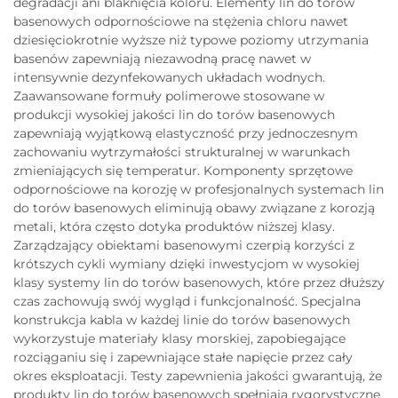
degradacji ani blaknięcia koloru. Elementy lin do torów
basenowych odpornościowe na stężenia chloru nawet
dziesięciokrotnie wyższe niż typowe poziomy utrzymania
basenów zapewniają niezawodną pracę nawet w
intensywnie dezynfekowanych układach wodnych.
Zaawansowane formuły polimerowe stosowane w
produkcji wysokiej jakości lin do torów basenowych
zapewniają wyjątkową elastyczność przy jednoczesnym
zachowaniu wytrzymałości strukturalnej w warunkach
zmieniających się temperatur. Komponenty sprzętowe
odpornościowe na korozję w profesjonalnych systemach lin
do torów basenowych eliminują obawy związane z korozją
metali, która często dotyka produktów niższej klasy.
Zarządzający obiektami basenowymi czerpią korzyści z
krótszych cykli wymiany dzięki inwestycjom w wysokiej
klasy systemy lin do torów basenowych, które przez dłuższy
czas zachowują swój wygląd i funkcjonalność. Specjalna
konstrukcja kabla w każdej linie do torów basenowych
wykorzystuje materiały klasy morskiej, zapobiegające
rozciąganiu się i zapewniające stałe napięcie przez cały
okres eksploatacji. Testy zapewnienia jakości gwarantują, że
produkty lin do torów basenowych spełniają rygorystyczne