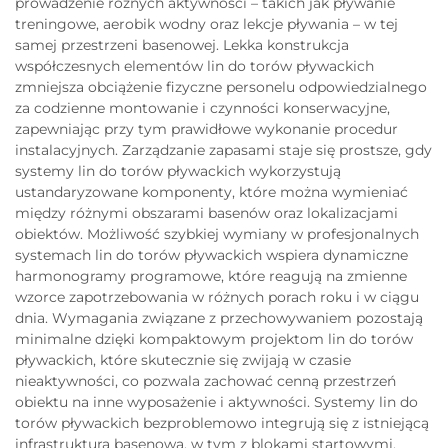
prowadzenie różnych aktywności – takich jak pływanie
treningowe, aerobik wodny oraz lekcje pływania – w tej
samej przestrzeni basenowej. Lekka konstrukcja
współczesnych elementów lin do torów pływackich
zmniejsza obciążenie fizyczne personelu odpowiedzialnego
za codzienne montowanie i czynności konserwacyjne,
zapewniając przy tym prawidłowe wykonanie procedur
instalacyjnych. Zarządzanie zapasami staje się prostsze, gdy
systemy lin do torów pływackich wykorzystują
ustandaryzowane komponenty, które można wymieniać
między różnymi obszarami basenów oraz lokalizacjami
obiektów. Możliwość szybkiej wymiany w profesjonalnych
systemach lin do torów pływackich wspiera dynamiczne
harmonogramy programowe, które reagują na zmienne
wzorce zapotrzebowania w różnych porach roku i w ciągu
dnia. Wymagania związane z przechowywaniem pozostają
minimalne dzięki kompaktowym projektom lin do torów
pływackich, które skutecznie się zwijają w czasie
nieaktywności, co pozwala zachować cenną przestrzeń
obiektu na inne wyposażenie i aktywności. Systemy lin do
torów pływackich bezproblemowo integrują się z istniejącą
infrastrukturą basenową, w tym z blokami startowymi,