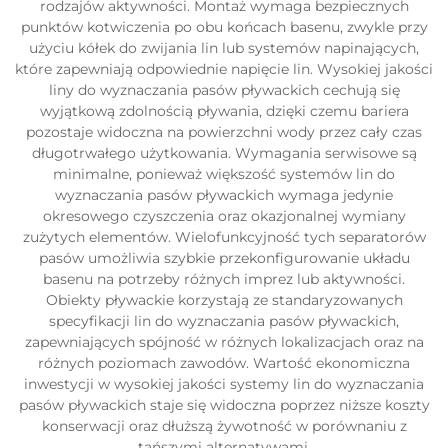
rodzajów aktywności. Montaż wymaga bezpiecznych
punktów kotwiczenia po obu końcach basenu, zwykle przy
użyciu kółek do zwijania lin lub systemów napinających,
które zapewniają odpowiednie napięcie lin. Wysokiej jakości
liny do wyznaczania pasów pływackich cechują się
wyjątkową zdolnością pływania, dzięki czemu bariera
pozostaje widoczna na powierzchni wody przez cały czas
długotrwałego użytkowania. Wymagania serwisowe są
minimalne, ponieważ większość systemów lin do
wyznaczania pasów pływackich wymaga jedynie
okresowego czyszczenia oraz okazjonalnej wymiany
zużytych elementów. Wielofunkcyjność tych separatorów
pasów umożliwia szybkie przekonfigurowanie układu
basenu na potrzeby różnych imprez lub aktywności.
Obiekty pływackie korzystają ze standaryzowanych
specyfikacji lin do wyznaczania pasów pływackich,
zapewniających spójność w różnych lokalizacjach oraz na
różnych poziomach zawodów. Wartość ekonomiczna
inwestycji w wysokiej jakości systemy lin do wyznaczania
pasów pływackich staje się widoczna poprzez niższe koszty
konserwacji oraz dłuższą żywotność w porównaniu z
tańszymi alternatywami.