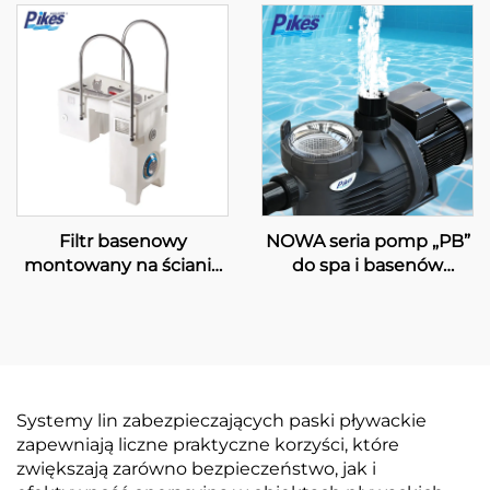
montażem serii „GFD”
Filtr basenowy
NOWA seria pomp „PB”
montowany na ścianie
do spa i basenów
PK8029
pływackich
Systemy lin zabezpieczających paski pływackie
zapewniają liczne praktyczne korzyści, które
zwiększają zarówno bezpieczeństwo, jak i