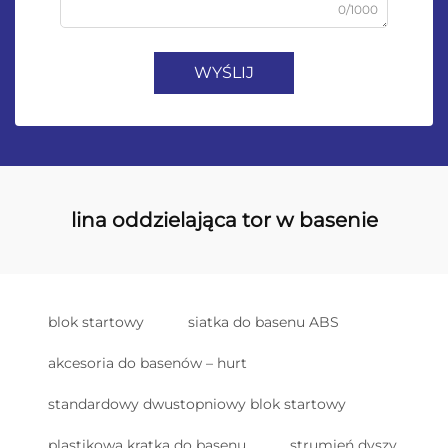
0/1000
WYŚLIJ
lina oddzielająca tor w basenie
blok startowy
siatka do basenu ABS
akcesoria do basenów – hurt
standardowy dwustopniowy blok startowy
plastikowa kratka do basenu
strumień dyszy