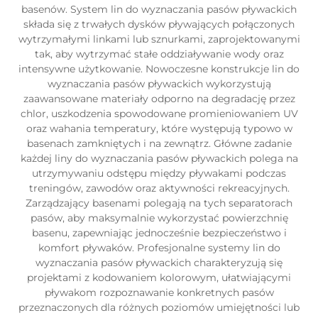
basenów. System lin do wyznaczania pasów pływackich
składa się z trwałych dysków pływających połączonych
wytrzymałymi linkami lub sznurkami, zaprojektowanymi
tak, aby wytrzymać stałe oddziaływanie wody oraz
intensywne użytkowanie. Nowoczesne konstrukcje lin do
wyznaczania pasów pływackich wykorzystują
zaawansowane materiały odporno na degradację przez
chlor, uszkodzenia spowodowane promieniowaniem UV
oraz wahania temperatury, które występują typowo w
basenach zamkniętych i na zewnątrz. Główne zadanie
każdej liny do wyznaczania pasów pływackich polega na
utrzymywaniu odstępu między pływakami podczas
treningów, zawodów oraz aktywności rekreacyjnych.
Zarządzający basenami polegają na tych separatorach
pasów, aby maksymalnie wykorzystać powierzchnię
basenu, zapewniając jednocześnie bezpieczeństwo i
komfort pływaków. Profesjonalne systemy lin do
wyznaczania pasów pływackich charakteryzują się
projektami z kodowaniem kolorowym, ułatwiającymi
pływakom rozpoznawanie konkretnych pasów
przeznaczonych dla różnych poziomów umiejętności lub