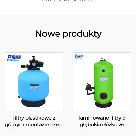
Nowe produkty
filtry plastikowe z
laminowane filtry o
górnym montażem serii
głębokim łóżku ze
„S”
szkłoplastu z bocznym