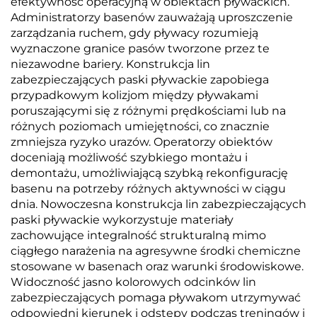
efektywność operacyjną w obiektach pływackich.
Administratorzy basenów zauważają uproszczenie
zarządzania ruchem, gdy pływacy rozumieją
wyznaczone granice pasów tworzone przez te
niezawodne bariery. Konstrukcja lin
zabezpieczających paski pływackie zapobiega
przypadkowym kolizjom między pływakami
poruszającymi się z różnymi prędkościami lub na
różnych poziomach umiejętności, co znacznie
zmniejsza ryzyko urazów. Operatorzy obiektów
doceniają możliwość szybkiego montażu i
demontażu, umożliwiającą szybką rekonfigurację
basenu na potrzeby różnych aktywności w ciągu
dnia. Nowoczesna konstrukcja lin zabezpieczających
paski pływackie wykorzystuje materiały
zachowujące integralność strukturalną mimo
ciągłego narażenia na agresywne środki chemiczne
stosowane w basenach oraz warunki środowiskowe.
Widoczność jasno kolorowych odcinków lin
zabezpieczających pomaga pływakom utrzymywać
odpowiedni kierunek i odstępy podczas treningów i