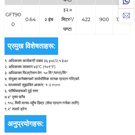
३२.०
GFT90
0.64
२ इंच
मिटर³/
422
900
1330
0
घण्टा
प्रमुख विशेषताहरू:
१. अधिकतम कार्यकारी दबाव ३६ psi/२.५ bar
२. अधिकतम तापमान ४३°C (१०९°F)
३. अधिकतम फिल्ट्रेसन वेग: ५० मि³/घण्टा/मि²
४. संयुक्त कनेक्शनको सार्वभौमिक मानक प्रदान गरिएको
५. माध्यमको सुझावित आकार: १-२ mm
६. पार्श्विकहरूको दुई स्तर
७.४" दृश्य काँच
८.१५८ मिमी मानव-पहुँच छिद्र (सेवा प्रदान गर्नका लागि)
९.२" तल्लो ड्रेन
अनुप्रयोगहरू: