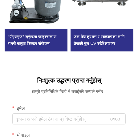
"पीएसएफ" श्रृंखला फाइबरग्लास
जल विसंक्रमण र स्वच्छताका लागि
राम्रो बालुवा फिल्टर संयोजन
तैराकी पुल UV स्टेरिलाइजर
निःशुल्क उद्धरण प्राप्त गर्नुहोस्
हाम्रो प्रतिनिधिले छिटो नै तपाईंसँग सम्पर्क गर्नेछ।
इमेल
0/100
मोबाइल