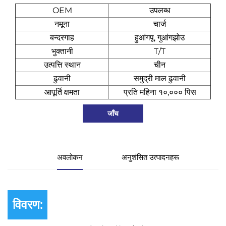
OEM
उपलब्ध
नमूना
चार्ज
बन्दरगाह
हुआंगपू, गुआंगझोउ
भुक्तानी
T/T
उत्पत्ति स्थान
चीन
ढुवानी
समुद्री माल ढुवानी
आपूर्ति क्षमता
प्रति महिना १०,००० पिस
जाँच
अवलोकन
अनुशंसित उत्पादनहरू
विवरण: