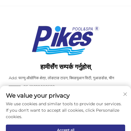
हामीसँग सम्पर्क गर्नुहोस्
Add: फान्यु औद्योगिक क्षेत्र, लोङटाङ टाउन, क्विङयुआन सिटी, गुआङडोङ, चीन
व्हाट्सएप:
+86-19820098680
We value your privacy
टेल:
+86-0763-3603098
We use cookies and similar tools to provide our services.
इमेल:
[email protected]
If you don't want to accept all cookies, click Personalize
cookies.
कॉपीराइट © २०२६ गुआंगडोंग कास्डाली पूल स्पा उपकरण कं., लि. सबै अधिकार सुरक्षित छन्।
-
गोपनीयता नीति
Accept all