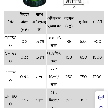
फिल्टर
भाल्भ
अधिकतम
ग्राभल
मोडेल
क्षेत्र
कनेक्सनह
ए मिमी
बी मिमी
प्रवाह दर
(kg)
(m²)
रू
GFT50
१०.० मि.³/
0.2
1.5 इंच
88
535
900
0
घण्टा
GFT65
१६.५ मि.³/
0.33
1.5 इंच
158
650
1000
0
घण्टा
२२.०
GFT75
0.44
२ इंच
मिटर³/
260
750
1200
0
घण्टा
२६.०
GFT80
0.52
२ इंच
मिटर³/
370
800
1280
0
घण्टा