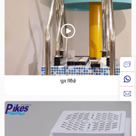
पूल सिँधो