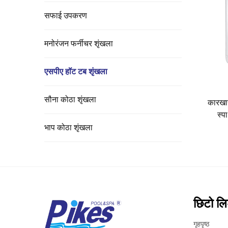
सफाई उपकरण
मनोरंजन फर्नीचर शृंखला
एसपीए हॉट टब शृंखला
सौना कोठा शृंखला
कारखान
स्प
भाप कोठा शृंखला
छिटो ल
गृहपृष्ठ