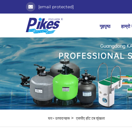
[email protected]
गृहपृष्ठ
हाम्रो 
>
घर>
उत्पादनहरू
एसपीए हॉट टब शृंखला