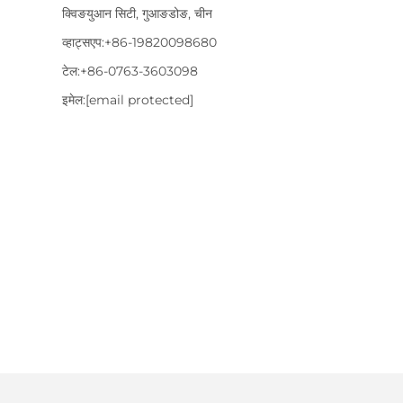
क्विङयुआन सिटी, गुआङडोङ, चीन
व्हाट्सएप:
+86-19820098680
टेल:
+86-0763-3603098
इमेल:
[email protected]