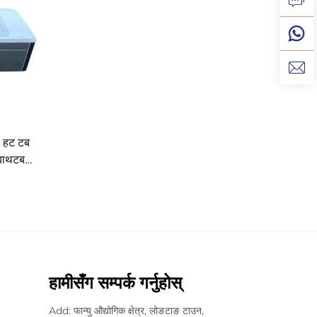
क हट टब
ज बाथटब
हामीसँग सम्पर्क गर्नुहोस्
Add: फान्यु औद्योगिक क्षेत्र, लोङटाङ टाउन,