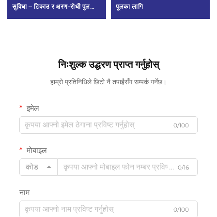
सुविधा – टिकाउ र क्षरण-रोधी पुल
पूलका लागि
फिटिङ
निःशुल्क उद्धरण प्राप्त गर्नुहोस्
हाम्रो प्रतिनिधिले छिटो नै तपाईंसँग सम्पर्क गर्नेछ।
इमेल
0/100
मोबाइल
कोड
0/16
नाम
0/100