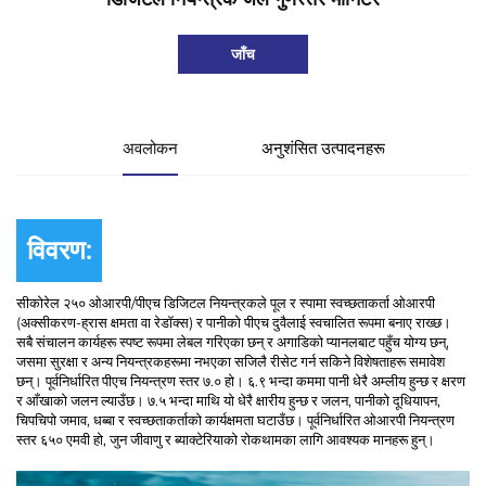
जाँच
अवलोकन
अनुशंसित उत्पादनहरू
विवरण:
सीकोरेल २५० ओआरपी/पीएच डिजिटल नियन्त्रकले पूल र स्पामा स्वच्छताकर्ता ओआरपी
(अक्सीकरण-ह्रास क्षमता वा रेडॉक्स) र पानीको पीएच दुवैलाई स्वचालित रूपमा बनाए राख्छ।
सबै संचालन कार्यहरू स्पष्ट रूपमा लेबल गरिएका छन् र अगाडिको प्यानलबाट पहुँच योग्य छन्,
जसमा सुरक्षा र अन्य नियन्त्रकहरूमा नभएका सजिलै रीसेट गर्न सकिने विशेषताहरू समावेश
छन्। पूर्वनिर्धारित पीएच नियन्त्रण स्तर ७.० हो। ६.९ भन्दा कममा पानी धेरै अम्लीय हुन्छ र क्षरण
र आँखाको जलन ल्याउँछ। ७.५ भन्दा माथि यो धेरै क्षारीय हुन्छ र जलन, पानीको दूधियापन,
चिपचिपो जमाव, धब्बा र स्वच्छताकर्ताको कार्यक्षमता घटाउँछ। पूर्वनिर्धारित ओआरपी नियन्त्रण
स्तर ६५० एमवी हो, जुन जीवाणु र ब्याक्टेरियाको रोकथामका लागि आवश्यक मानहरू हुन्।