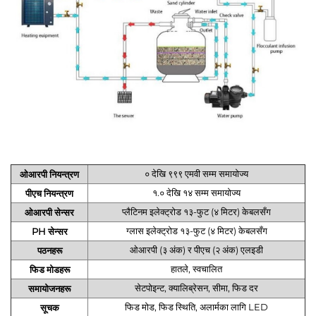
० देखि ९९९ एमवी सम्म समायोज्य
ओआरपी नियन्त्रण
१.० देखि १४ सम्म समायोज्य
पीएच नियन्त्रण
प्लैटिनम इलेक्ट्रोड १३-फुट (४ मिटर) केबलसँग
ओआरपी सेन्सर
ग्लास इलेक्ट्रोड १३-फुट (४ मिटर) केबलसँग
PH सेन्सर
ओआरपी (३ अंक) र पीएच (२ अंक) एलइडी
पठनहरू
हातले, स्वचालित
फिड मोडहरू
सेटपोइन्ट, क्यालिब्रेसन, सीमा, फिड दर
समायोजनहरू
फिड मोड, फिड स्थिति, अलार्मका लागि LED
सूचक