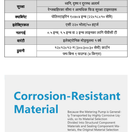
ध्वनि, दृश्य र दूरस्थ अलार्म
सुरक्षा
रेन्जबाहिरका सीमा र अत्यधिक फिड सुरक्षा टाइमरहरू
पोलिस्टाइरिन ९x७x४ इन्च (२२x१८x१० सेमि)
क्याबिनेट
एसी २२० भोल्ट/५० हर्ट्ज
इलेक्ट्रिकल
०.५ इन्च, १.५ इन्च वा २ इन्च लाइनका लागि पीवीसी टी
नलगाई
इलेक्ट्रोनिक मोड्युलमा १ वर्ष
वारंटी
१२x१२x१२-न (३०x३०x३० सेमी) कार्टन
ढुवानी
पम्प बिना ९ पाउण्ड (४ किग्रा)