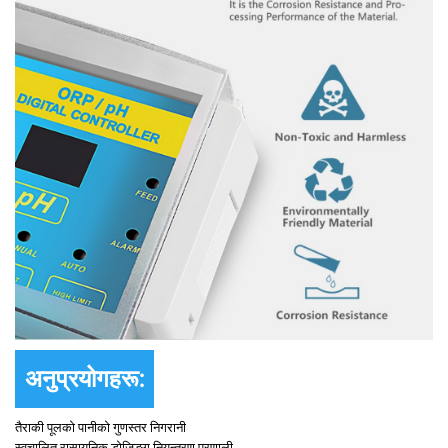
अनुप्रयोगहरू:
तैराकी पूलको पानीको गुणस्तर निगरानी
स्वचालित रासायनिक डोजिङ्ग नियन्त्रण प्रणाली