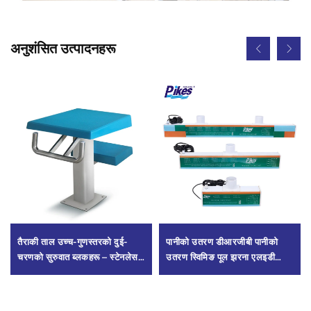
अनुशंसित उत्पादनहरू
तैराकी ताल उच्च-गुणस्तरको दुई-
पानीको उतरण डीआरजीबी पानीको
चरणको सुरुवात ब्लकहरू – स्टेनलेस
उतरण स्विमिङ पूल झरना एलइडी
स्टील र फाइबरग्लास
प्रकाशसँग