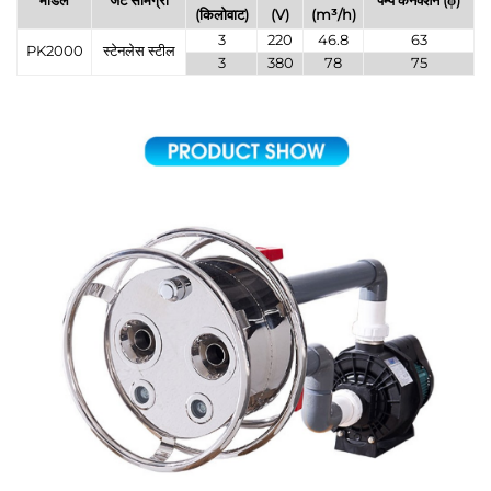
मोडेल
जेट सामग्री
पम्प कनेक्शन (φ)
(किलोवाट)
(V)
(m³/h)
3
220
46.8
63
PK2000
स्टेनलेस स्टील
3
380
78
75