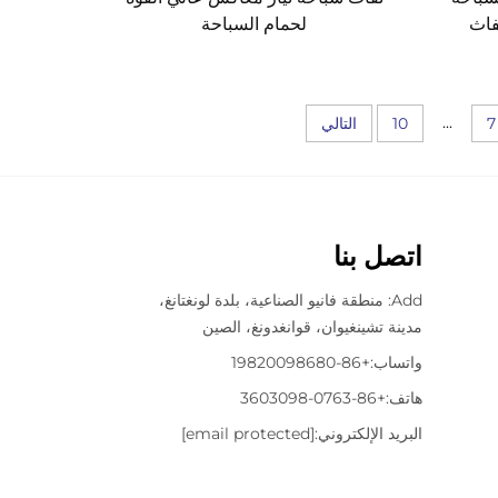
نفاث
لحمام السباحة
...
7
10
التالي
اتصل بنا
Add: منطقة فانيو الصناعية، بلدة لونغتانغ،
مدينة تشينغيوان، قوانغدونغ، الصين
واتساب:
+86-19820098680
هاتف:
+86-0763-3603098
البريد الإلكتروني:
[email protected]