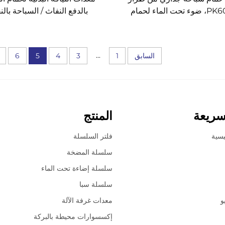
PK6007، ضوء تحت الماء لحمام
بالدفع النفاث / السباحة بال
السباحة
...
السابق
1
3
4
5
6
سريعة
المنتج
يسية
فلتر السلسلة
سلسلة المضخة
سلسلة إضاءة تحت الماء
سلسلة سبا
و
معدات غرفة الآلة
إكسسوارات محيطة بالبركة