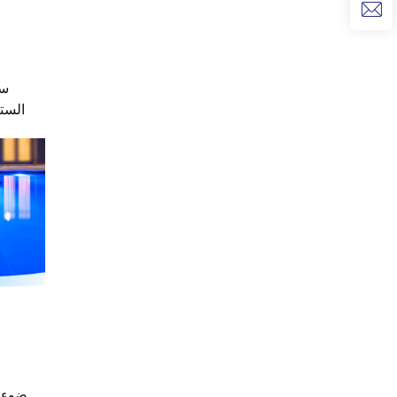
الستانلس
ضوء 