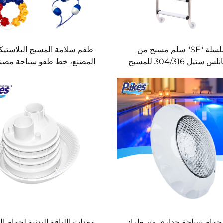
سلسلة "SF" سلم مسبح من
طقم سلامة المسبح البلاستي
 ستيل 304/316 للمسبح
المصنع، خط طفو سباحة مصن
الصين
حمام سباحة جداري من طراز
معدات اللياقة البدنية لحمام ا