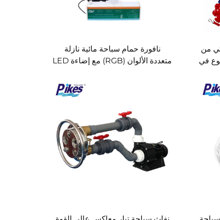
كي من
نافورة حمام سباحة مائية نازلة
وع في
متعددة الألوان (RGB) مع إضاءة LED
لسباحة
نفاث سباحة تيار معاكس عالي القوة