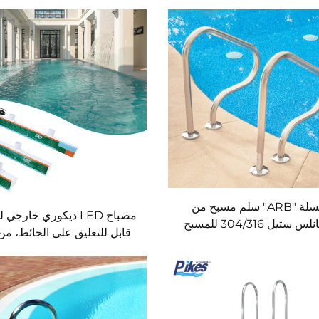
سلسلة "ARB" سلم مسبح من
مصباح LED ديكوري خارجي
 ستيل 304/316 للمسبح
قابل للتعليق على الحائط، من 
OEM، مصنوع من الأكريليك، 
لحمامات السباحة وشلال م