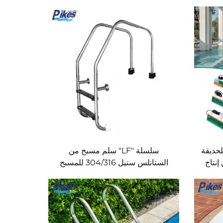
 للحديقة
سلسلة "LF" سلم مسبح من
إنتاج
الستانلس ستيل 304/316 للمسبح
نافورة
ائي