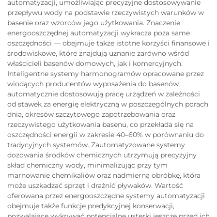
automatyzacji, umożliwiając precyzyjne dostosowywanie
przepływu wody na podstawie rzeczywistych warunków w
basenie oraz wzorców jego użytkowania. Znaczenie
energooszczędnej automatyzacji wykracza poza same
oszczędności — obejmuje także istotne korzyści finansowe i
środowiskowe, które znajdują uznanie zarówno wśród
właścicieli basenów domowych, jak i komercyjnych.
Inteligentne systemy harmonogramów opracowane przez
wiodących producentów wyposażenia do basenów
automatycznie dostosowują pracę urządzeń w zależności
od stawek za energię elektryczną w poszczególnych porach
dnia, okresów szczytowego zapotrzebowania oraz
rzeczywistego użytkowania basenu, co przekłada się na
oszczędności energii w zakresie 40–60% w porównaniu do
tradycyjnych systemów. Zautomatyzowane systemy
dozowania środków chemicznych utrzymują precyzyjny
skład chemiczny wody, minimalizując przy tym
marnowanie chemikaliów oraz nadmierną obróbkę, która
może uszkadzać sprzęt i drażnić pływaków. Wartość
oferowana przez energooszczędne systemy automatyzacji
obejmuje także funkcje predykcyjnej konserwacji,
pozwalające wykrywać potencjalne usterki jeszcze przed ich