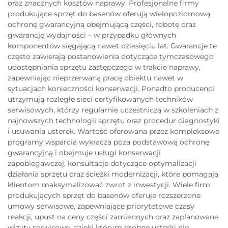
oraz znacznych kosztów naprawy. Profesjonalne firmy
produkujące sprzęt do basenów oferują wielopoziomową
ochronę gwarancyjną obejmującą części, robotę oraz
gwarancję wydajności – w przypadku głównych
komponentów sięgającą nawet dziesięciu lat. Gwarancje te
często zawierają postanowienia dotyczące tymczasowego
udostępniania sprzętu zastępczego w trakcie naprawy,
zapewniając nieprzerwaną pracę obiektu nawet w
sytuacjach konieczności konserwacji. Ponadto producenci
utrzymują rozległe sieci certyfikowanych techników
serwisowych, którzy regularnie uczestniczą w szkoleniach z
najnowszych technologii sprzętu oraz procedur diagnostyki
i usuwania usterek. Wartość oferowana przez kompleksowe
programy wsparcia wykracza poza podstawową ochronę
gwarancyjną i obejmuje usługi konserwacji
zapobiegawczej, konsultacje dotyczące optymalizacji
działania sprzętu oraz ścieżki modernizacji, które pomagają
klientom maksymalizować zwrot z inwestycji. Wiele firm
produkujących sprzęt do basenów oferuje rozszerzone
umowy serwisowe, zapewniające priorytetowe czasy
reakcji, upust na ceny części zamiennych oraz zaplanowane
wizyty serwisowe, dzięki którym drobne usterki nie