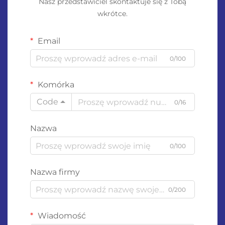
Nasz przedstawiciel skontaktuje się z Tobą
wkrótce.
Email
0/100
Komórka
Code
0/16
Nazwa
0/100
Nazwa firmy
0/200
Wiadomość