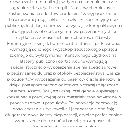
rozwiązania minimalizują wpływ na otoczenie poprzez
ograniczenie zużycia energii i środków chemicznych.
Zastosowania produktów producentów wyposażenia do
basenów obejmują sektor mieszkalny, komercyjny oraz
publiczny. Instalacje domowe korzystają z kompaktowych i
intuicyjnych w obsłudze systemów przeznaczonych do
użytku przez właścicieli nieruchomości. Obiekty
komercyjne, takie jak hotele, centra fitness i parki wodne,
wymagają solidnego i wysokoprzepustowego sprzętu
zdolnego do wytrzymania intensywnego użytkowania.
Baseny publiczne i centra wodne wymagają
specjalistycznego wyposażenia spełniającego surowe
przepisy sanepidu oraz protokoły bezpieczeństwa. Branża
producentów wyposażenia do basenów ciągle się rozwija
dzięki postępom technologicznym, wdrażając łączność
Internetu Rzeczy (IoT), sztuczną inteligencję wspierającą
konserwację predykcyjną oraz materiały zrównoważone w
procesie rozwoju produktów. Te innowacje poprawiają
doświadczenie użytkownika i jednocześnie obniżają
długoterminowe koszty eksploatacji, czyniąc profesjonalne
wyposażenie do basenów bardziej dostępnym dla
różnorodnych segmentów rynku.