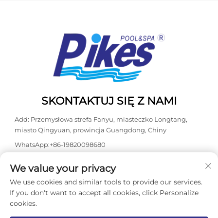
SKONTAKTUJ SIĘ Z NAMI
Add: Przemysłowa strefa Fanyu, miasteczko Longtang,
miasto Qingyuan, prowincja Guangdong, Chiny
WhatsApp:
+86-19820098680
Tel:
+86-0763-3603098
We value your privacy
E-mail:
[email protected]
We use cookies and similar tools to provide our services.
If you don't want to accept all cookies, click Personalize
cookies.
Prawa autorskie © 2026 Guangdong Kasdaly Pool Spa
Equipment Co., Ltd. Wszelkie prawa zastrzeżone. -
Polityka