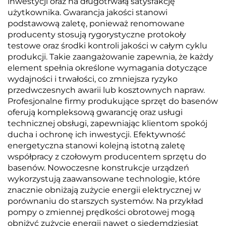
inwestycji oraz na długotrwałą satysfakcję
użytkownika. Gwarancja jakości stanowi
podstawową zaletę, ponieważ renomowane
producenty stosują rygorystyczne protokoły
testowe oraz środki kontroli jakości w całym cyklu
produkcji. Takie zaangażowanie zapewnia, że każdy
element spełnia określone wymagania dotyczące
wydajności i trwałości, co zmniejsza ryzyko
przedwczesnych awarii lub kosztownych napraw.
Profesjonalne firmy produkujące sprzęt do basenów
oferują kompleksową gwarancję oraz usługi
technicznej obsługi, zapewniając klientom spokój
ducha i ochronę ich inwestycji. Efektywność
energetyczna stanowi kolejną istotną zaletę
współpracy z czołowym producentem sprzętu do
basenów. Nowoczesne konstrukcje urządzeń
wykorzystują zaawansowane technologie, które
znacznie obniżają zużycie energii elektrycznej w
porównaniu do starszych systemów. Na przykład
pompy o zmiennej prędkości obrotowej mogą
obniżyć zużycie energii nawet o siedemdziesiąt