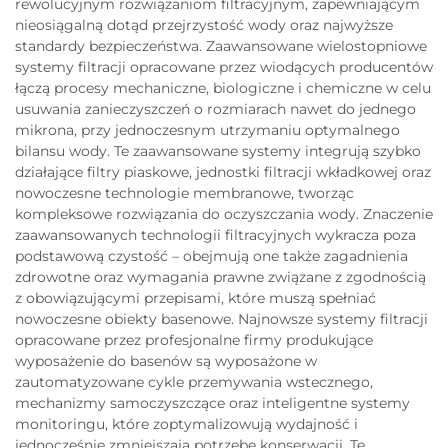
rewolucyjnym rozwiązaniom filtracyjnym, zapewniającym
nieosiągalną dotąd przejrzystość wody oraz najwyższe
standardy bezpieczeństwa. Zaawansowane wielostopniowe
systemy filtracji opracowane przez wiodących producentów
łączą procesy mechaniczne, biologiczne i chemiczne w celu
usuwania zanieczyszczeń o rozmiarach nawet do jednego
mikrona, przy jednoczesnym utrzymaniu optymalnego
bilansu wody. Te zaawansowane systemy integrują szybko
działające filtry piaskowe, jednostki filtracji wkładkowej oraz
nowoczesne technologie membranowe, tworząc
kompleksowe rozwiązania do oczyszczania wody. Znaczenie
zaawansowanych technologii filtracyjnych wykracza poza
podstawową czystość – obejmują one także zagadnienia
zdrowotne oraz wymagania prawne związane z zgodnością
z obowiązującymi przepisami, które muszą spełniać
nowoczesne obiekty basenowe. Najnowsze systemy filtracji
opracowane przez profesjonalne firmy produkujące
wyposażenie do basenów są wyposażone w
zautomatyzowane cykle przemywania wstecznego,
mechanizmy samoczyszczące oraz inteligentne systemy
monitoringu, które zoptymalizowują wydajność i
jednocześnie zmniejszają potrzebę konserwacji. Te