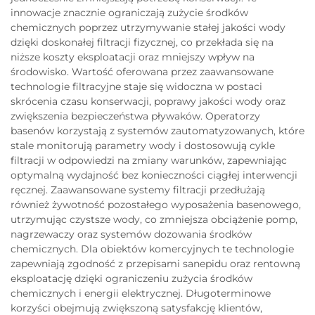
innowacje znacznie ograniczają zużycie środków
chemicznych poprzez utrzymywanie stałej jakości wody
dzięki doskonałej filtracji fizycznej, co przekłada się na
niższe koszty eksploatacji oraz mniejszy wpływ na
środowisko. Wartość oferowana przez zaawansowane
technologie filtracyjne staje się widoczna w postaci
skrócenia czasu konserwacji, poprawy jakości wody oraz
zwiększenia bezpieczeństwa pływaków. Operatorzy
basenów korzystają z systemów zautomatyzowanych, które
stale monitorują parametry wody i dostosowują cykle
filtracji w odpowiedzi na zmiany warunków, zapewniając
optymalną wydajność bez konieczności ciągłej interwencji
ręcznej. Zaawansowane systemy filtracji przedłużają
również żywotność pozostałego wyposażenia basenowego,
utrzymując czystsze wody, co zmniejsza obciążenie pomp,
nagrzewaczy oraz systemów dozowania środków
chemicznych. Dla obiektów komercyjnych te technologie
zapewniają zgodność z przepisami sanepidu oraz rentowną
eksploatację dzięki ograniczeniu zużycia środków
chemicznych i energii elektrycznej. Długoterminowe
korzyści obejmują zwiększoną satysfakcję klientów,