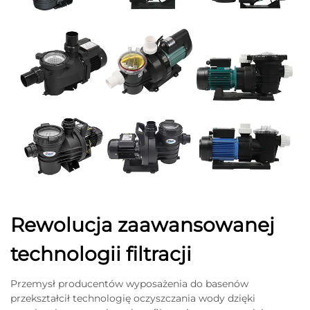
Rewolucja zaawansowanej
technologii filtracji
Przemysł producentów wyposażenia do basenów
przekształcił technologię oczyszczania wody dzięki