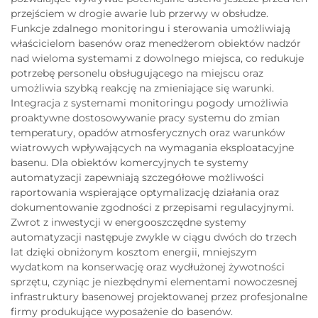
przejściem w drogie awarie lub przerwy w obsłudze.
Funkcje zdalnego monitoringu i sterowania umożliwiają
właścicielom basenów oraz menedżerom obiektów nadzór
nad wieloma systemami z dowolnego miejsca, co redukuje
potrzebę personelu obsługującego na miejscu oraz
umożliwia szybką reakcję na zmieniające się warunki.
Integracja z systemami monitoringu pogody umożliwia
proaktywne dostosowywanie pracy systemu do zmian
temperatury, opadów atmosferycznych oraz warunków
wiatrowych wpływających na wymagania eksploatacyjne
basenu. Dla obiektów komercyjnych te systemy
automatyzacji zapewniają szczegółowe możliwości
raportowania wspierające optymalizację działania oraz
dokumentowanie zgodności z przepisami regulacyjnymi.
Zwrot z inwestycji w energooszczędne systemy
automatyzacji następuje zwykle w ciągu dwóch do trzech
lat dzięki obniżonym kosztom energii, mniejszym
wydatkom na konserwację oraz wydłużonej żywotności
sprzętu, czyniąc je niezbędnymi elementami nowoczesnej
infrastruktury basenowej projektowanej przez profesjonalne
firmy produkujące wyposażenie do basenów.