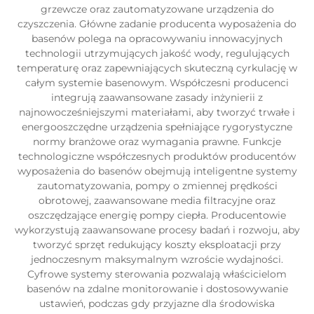
grzewcze oraz zautomatyzowane urządzenia do
czyszczenia. Główne zadanie producenta wyposażenia do
basenów polega na opracowywaniu innowacyjnych
technologii utrzymujących jakość wody, regulujących
temperaturę oraz zapewniających skuteczną cyrkulację w
całym systemie basenowym. Współczesni producenci
integrują zaawansowane zasady inżynierii z
najnowocześniejszymi materiałami, aby tworzyć trwałe i
energooszczędne urządzenia spełniające rygorystyczne
normy branżowe oraz wymagania prawne. Funkcje
technologiczne współczesnych produktów producentów
wyposażenia do basenów obejmują inteligentne systemy
zautomatyzowania, pompy o zmiennej prędkości
obrotowej, zaawansowane media filtracyjne oraz
oszczędzające energię pompy ciepła. Producentowie
wykorzystują zaawansowane procesy badań i rozwoju, aby
tworzyć sprzęt redukujący koszty eksploatacji przy
jednoczesnym maksymalnym wzroście wydajności.
Cyfrowe systemy sterowania pozwalają właścicielom
basenów na zdalne monitorowanie i dostosowywanie
ustawień, podczas gdy przyjazne dla środowiska