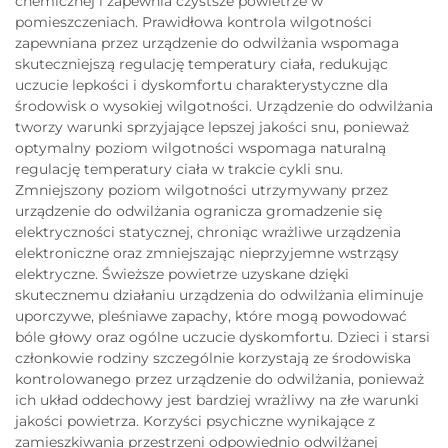
chemicznej i zapewnia czystsze powietrze w
pomieszczeniach. Prawidłowa kontrola wilgotności
zapewniana przez urządzenie do odwilżania wspomaga
skuteczniejszą regulację temperatury ciała, redukując
uczucie lepkości i dyskomfortu charakterystyczne dla
środowisk o wysokiej wilgotności. Urządzenie do odwilżania
tworzy warunki sprzyjające lepszej jakości snu, ponieważ
optymalny poziom wilgotności wspomaga naturalną
regulację temperatury ciała w trakcie cykli snu.
Zmniejszony poziom wilgotności utrzymywany przez
urządzenie do odwilżania ogranicza gromadzenie się
elektryczności statycznej, chroniąc wrażliwe urządzenia
elektroniczne oraz zmniejszając nieprzyjemne wstrząsy
elektryczne. Świeższe powietrze uzyskane dzięki
skutecznemu działaniu urządzenia do odwilżania eliminuje
uporczywe, pleśniawe zapachy, które mogą powodować
bóle głowy oraz ogólne uczucie dyskomfortu. Dzieci i starsi
członkowie rodziny szczególnie korzystają ze środowiska
kontrolowanego przez urządzenie do odwilżania, ponieważ
ich układ oddechowy jest bardziej wrażliwy na złe warunki
jakości powietrza. Korzyści psychiczne wynikające z
zamieszkiwania przestrzeni odpowiednio odwilżanej