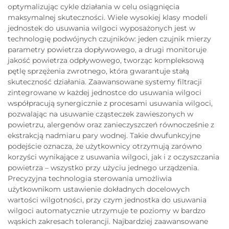
optymalizując cykle działania w celu osiągnięcia
maksymalnej skuteczności. Wiele wysokiej klasy modeli
jednostek do usuwania wilgoci wyposażonych jest w
technologię podwójnych czujników: jeden czujnik mierzy
parametry powietrza dopływowego, a drugi monitoruje
jakość powietrza odpływowego, tworząc kompleksową
pętlę sprzężenia zwrotnego, która gwarantuje stałą
skuteczność działania. Zaawansowane systemy filtracji
zintegrowane w każdej jednostce do usuwania wilgoci
współpracują synergicznie z procesami usuwania wilgoci,
pozwalając na usuwanie cząsteczek zawieszonych w
powietrzu, alergenów oraz zanieczyszczeń równocześnie z
ekstrakcją nadmiaru pary wodnej. Takie dwufunkcyjne
podejście oznacza, że użytkownicy otrzymują zarówno
korzyści wynikające z usuwania wilgoci, jak i z oczyszczania
powietrza – wszystko przy użyciu jednego urządzenia.
Precyzyjna technologia sterowania umożliwia
użytkownikom ustawienie dokładnych docelowych
wartości wilgotności, przy czym jednostka do usuwania
wilgoci automatycznie utrzymuje te poziomy w bardzo
wąskich zakresach tolerancji. Najbardziej zaawansowane