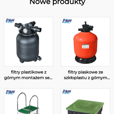
Nowe produkty
filtry plastikowe z
filtry piaskowe ze
górnym montażem serii
szkłoplastu z górnym
„S & SD”
montażem serii „GFT”