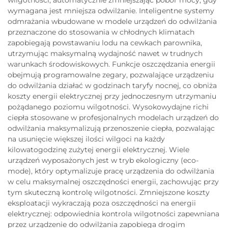
wilgotności, automatycznie zmniejszając pobór mocy, gdy
wymagana jest mniejsza odwilżanie. Inteligentne systemy
odmrażania wbudowane w modele urządzeń do odwilżania
przeznaczone do stosowania w chłodnych klimatach
zapobiegają powstawaniu lodu na cewkach parownika,
utrzymując maksymalną wydajność nawet w trudnych
warunkach środowiskowych. Funkcje oszczędzania energii
obejmują programowalne zegary, pozwalające urządzeniu
do odwilżania działać w godzinach taryfy nocnej, co obniża
koszty energii elektrycznej przy jednoczesnym utrzymaniu
pożądanego poziomu wilgotności. Wysokowydajne richi
ciepła stosowane w profesjonalnych modelach urządzeń do
odwilżania maksymalizują przenoszenie ciepła, pozwalając
na usunięcie większej ilości wilgoci na każdy
kilowatogodzinę zużytej energii elektrycznej. Wiele
urządzeń wyposażonych jest w tryb ekologiczny (eco-
mode), który optymalizuje pracę urządzenia do odwilżania
w celu maksymalnej oszczędności energii, zachowując przy
tym skuteczną kontrolę wilgotności. Zmniejszone koszty
eksploatacji wykraczają poza oszczędności na energii
elektrycznej: odpowiednia kontrola wilgotności zapewniana
przez urządzenie do odwilżania zapobiega drogim