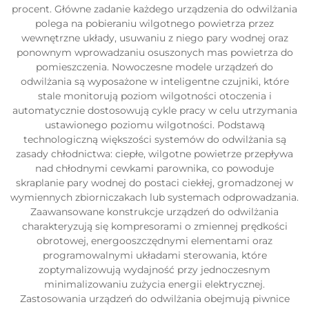
procent. Główne zadanie każdego urządzenia do odwilżania
polega na pobieraniu wilgotnego powietrza przez
wewnętrzne układy, usuwaniu z niego pary wodnej oraz
ponownym wprowadzaniu osuszonych mas powietrza do
pomieszczenia. Nowoczesne modele urządzeń do
odwilżania są wyposażone w inteligentne czujniki, które
stale monitorują poziom wilgotności otoczenia i
automatycznie dostosowują cykle pracy w celu utrzymania
ustawionego poziomu wilgotności. Podstawą
technologiczną większości systemów do odwilżania są
zasady chłodnictwa: ciepłe, wilgotne powietrze przepływa
nad chłodnymi cewkami parownika, co powoduje
skraplanie pary wodnej do postaci ciekłej, gromadzonej w
wymiennych zbiorniczakach lub systemach odprowadzania.
Zaawansowane konstrukcje urządzeń do odwilżania
charakteryzują się kompresorami o zmiennej prędkości
obrotowej, energooszczędnymi elementami oraz
programowalnymi układami sterowania, które
zoptymalizowują wydajność przy jednoczesnym
minimalizowaniu zużycia energii elektrycznej.
Zastosowania urządzeń do odwilżania obejmują piwnice