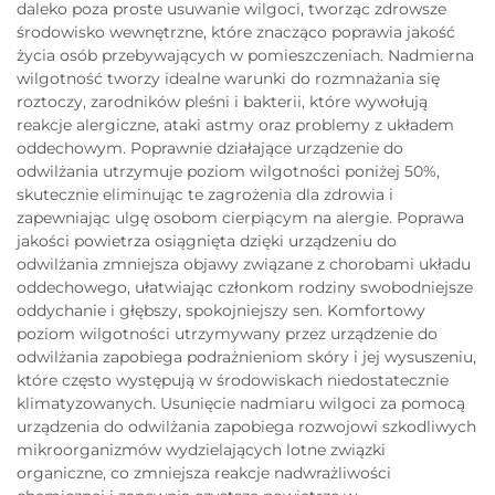
daleko poza proste usuwanie wilgoci, tworząc zdrowsze
środowisko wewnętrzne, które znacząco poprawia jakość
życia osób przebywających w pomieszczeniach. Nadmierna
wilgotność tworzy idealne warunki do rozmnażania się
roztoczy, zarodników pleśni i bakterii, które wywołują
reakcje alergiczne, ataki astmy oraz problemy z układem
oddechowym. Poprawnie działające urządzenie do
odwilżania utrzymuje poziom wilgotności poniżej 50%,
skutecznie eliminując te zagrożenia dla zdrowia i
zapewniając ulgę osobom cierpiącym na alergie. Poprawa
jakości powietrza osiągnięta dzięki urządzeniu do
odwilżania zmniejsza objawy związane z chorobami układu
oddechowego, ułatwiając członkom rodziny swobodniejsze
oddychanie i głębszy, spokojniejszy sen. Komfortowy
poziom wilgotności utrzymywany przez urządzenie do
odwilżania zapobiega podrażnieniom skóry i jej wysuszeniu,
które często występują w środowiskach niedostatecznie
klimatyzowanych. Usunięcie nadmiaru wilgoci za pomocą
urządzenia do odwilżania zapobiega rozwojowi szkodliwych
mikroorganizmów wydzielających lotne związki
organiczne, co zmniejsza reakcje nadwrażliwości