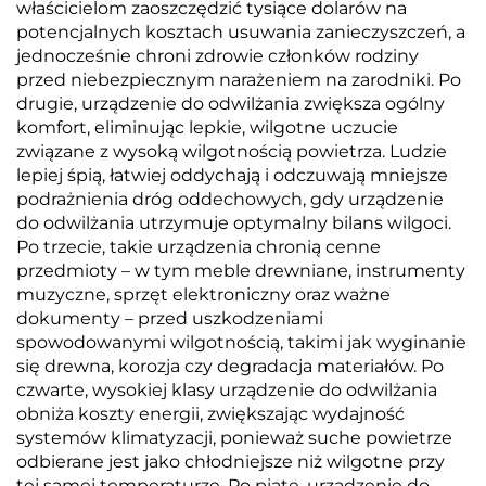
właścicielom zaoszczędzić tysiące dolarów na
potencjalnych kosztach usuwania zanieczyszczeń, a
jednocześnie chroni zdrowie członków rodziny
przed niebezpiecznym narażeniem na zarodniki. Po
drugie, urządzenie do odwilżania zwiększa ogólny
komfort, eliminując lepkie, wilgotne uczucie
związane z wysoką wilgotnością powietrza. Ludzie
lepiej śpią, łatwiej oddychają i odczuwają mniejsze
podrażnienia dróg oddechowych, gdy urządzenie
do odwilżania utrzymuje optymalny bilans wilgoci.
Po trzecie, takie urządzenia chronią cenne
przedmioty – w tym meble drewniane, instrumenty
muzyczne, sprzęt elektroniczny oraz ważne
dokumenty – przed uszkodzeniami
spowodowanymi wilgotnością, takimi jak wyginanie
się drewna, korozja czy degradacja materiałów. Po
czwarte, wysokiej klasy urządzenie do odwilżania
obniża koszty energii, zwiększając wydajność
systemów klimatyzacji, ponieważ suche powietrze
odbierane jest jako chłodniejsze niż wilgotne przy
tej samej temperaturze. Po piąte, urządzenie do