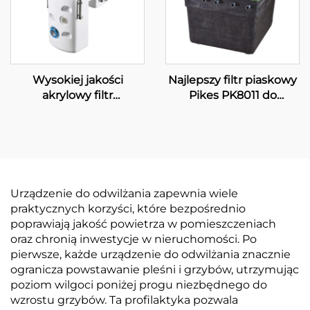
Wysokiej jakości
Najlepszy filtr piaskowy
akrylowy filtr
Pikes PK8011 do
montowany na ścianie
systemu filtracji
do filtracji wody
wyposażenia
basenowej, instalowany
podziemnych basenów,
na ścianie PK8025
pompa piaskowa do
basenu
Urządzenie do odwilżania zapewnia wiele
praktycznych korzyści, które bezpośrednio
poprawiają jakość powietrza w pomieszczeniach
oraz chronią inwestycje w nieruchomości. Po
pierwsze, każde urządzenie do odwilżania znacznie
ogranicza powstawanie pleśni i grzybów, utrzymując
poziom wilgoci poniżej progu niezbędnego do
wzrostu grzybów. Ta profilaktyka pozwala