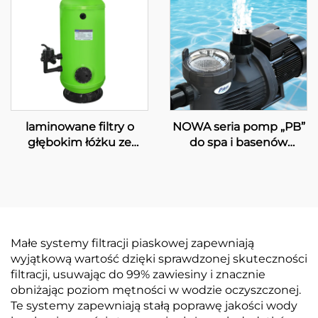
laminowane filtry o
NOWA seria pomp „PB”
głębokim łóżku ze
do spa i basenów
szkłoplastu z bocznym
pływackich
montażem serii „GFD”
Małe systemy filtracji piaskowej zapewniają
wyjątkową wartość dzięki sprawdzonej skuteczności
filtracji, usuwając do 99% zawiesiny i znacznie
obniżając poziom mętności w wodzie oczyszczonej.
Te systemy zapewniają stałą poprawę jakości wody