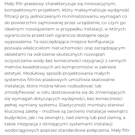
Mały filtr piaskowy charakteryzuje się innowacyjnym,
kompaktowym projektem, który maksymalizuje wydajność
filtracji przy jednoczesnym minimalizowaniu wymagań co
do powierzchni zajmowanej przez urządzenie, co czyni go
idealnym rozwiązaniem w przypadku instalacji, w których
ograniczona przestrzeń ogranicza dostępne opcje
wyposażenia. Ta oszczędzająca miejsce konfiguracja
pozwala właścicielom nieruchomości oraz zarządzającym
obiektami na wdrożenie skutecznych rozwiązań
oczyszczania wody bez konieczności rezygnacji z cennych
metrów kwadratowych ani kompromisów w zakresie
estetyki. Modułowy sposób projektowania małych
systemów filtrów piaskowych umożliwia skalowalne
instalacje, które można łatwo rozbudować lub
zmodyfikować w celu dostosowania się do zmieniających
się wymagań dotyczących wydajności, bez konieczności
pełnej wymiany systemu. Elastyczność montażu stanowi
kluczową zaletę – możliwe są zarówno instalacje wewnątrz
budynków, jak i na zewnątrz, nad ziemią lub pod ziemią, a
także integracja z istniejącymi systemami instalacji
wodociągowych poprzez standardowe połączenia. Mały filtr