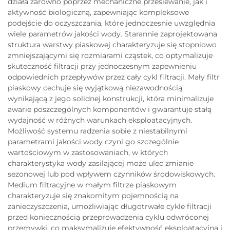
działa zarówno poprzez mechaniczne przesiewanie, jak i
aktywność biologiczną, zapewniając kompleksowe
podejście do oczyszczania, które jednoczesnie uwzględnia
wiele parametrów jakości wody. Starannie zaprojektowana
struktura warstwy piaskowej charakteryzuje się stopniowo
zmniejszającymi się rozmiarami cząstek, co optymalizuje
skuteczność filtracji przy jednoczesnym zapewnieniu
odpowiednich przepływów przez cały cykl filtracji. Mały filtr
piaskowy cechuje się wyjątkową niezawodnością
wynikającą z jego solidnej konstrukcji, która minimalizuje
awarie poszczególnych komponentów i gwarantuje stałą
wydajność w różnych warunkach eksploatacyjnych.
Możliwość systemu radzenia sobie z niestabilnymi
parametrami jakości wody czyni go szczególnie
wartościowym w zastosowaniach, w których
charakterystyka wody zasilającej może ulec zmianie
sezonowej lub pod wpływem czynników środowiskowych.
Medium filtracyjne w małym filtrze piaskowym
charakteryzuje się znakomitym pojemnością na
zanieczyszczenia, umożliwiając długotrwałe cykle filtracji
przed koniecznością przeprowadzenia cyklu odwróconej
przemywki, co maksymalizuje efektywność eksploatacyjną i