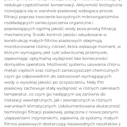
redukuje częstotliwość konserwacji. Aktywność biologiczna
rozwijająca się w warstwie piaskowej wzbogaca proces
filtracji poprzez tworzenie korzystnych mikroorganizmów
rozkładających zanieczyszczenia organiczne i
poprawiających ogólną jakość wody poza prostą filtracją
mechaniczną. Środki kontroli jakości wbudowane w
konstrukcję małych filtrów piaskowych obejmują
monitorowanie różnicy ciśnień, która wskazuje moment, w
którym wymagany jest cykl odwróconej przemywki,
zapewniając optymalną wydajność bez konieczności
domysłów operatora. Możliwość systemu usuwania chloru,
metali ciężkich oraz różnych zanieczyszczeń chemicznych
czyni go odpowiednim do zastosowań wymagających
wody o wysokiej jakości po oczyszczeniu. Mały filtr
piaskowy zachowuje stałą wydajność w różnych zakresach
temperatur, co czyni go nadającym się zarówno do
instalacji wewnętrznych, jak i zewnętrznych w różnych
warunkach klimatycznych. Udokumentowana skuteczność
technologii filtracji piaskowej, połączona z nowoczesnymi
ulepszeniami inżynierskimi, zapewnia, że systemy małych
filtrów piaskowych dostarczają niezawodnych rezultatów z