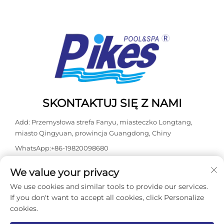
SKONTAKTUJ SIĘ Z NAMI
Add: Przemysłowa strefa Fanyu, miasteczko Longtang,
miasto Qingyuan, prowincja Guangdong, Chiny
WhatsApp:
+86-19820098680
Tel:
+86-0763-3603098
We value your privacy
E-mail:
[email protected]
We use cookies and similar tools to provide our services.
If you don't want to accept all cookies, click Personalize
cookies.
Prawa autorskie © 2026 Guangdong Kasdaly Pool Spa
Equipment Co., Ltd. Wszelkie prawa zastrzeżone. -
Polityka