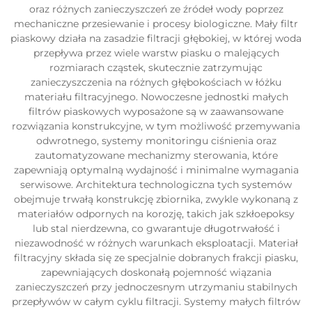
oraz różnych zanieczyszczeń ze źródeł wody poprzez
mechaniczne przesiewanie i procesy biologiczne. Mały filtr
piaskowy działa na zasadzie filtracji głębokiej, w której woda
przepływa przez wiele warstw piasku o malejących
rozmiarach cząstek, skutecznie zatrzymując
zanieczyszczenia na różnych głębokościach w łóżku
materiału filtracyjnego. Nowoczesne jednostki małych
filtrów piaskowych wyposażone są w zaawansowane
rozwiązania konstrukcyjne, w tym możliwość przemywania
odwrotnego, systemy monitoringu ciśnienia oraz
zautomatyzowane mechanizmy sterowania, które
zapewniają optymalną wydajność i minimalne wymagania
serwisowe. Architektura technologiczna tych systemów
obejmuje trwałą konstrukcję zbiornika, zwykle wykonaną z
materiałów odpornych na korozję, takich jak szkłoepoksy
lub stal nierdzewna, co gwarantuje długotrwałość i
niezawodność w różnych warunkach eksploatacji. Materiał
filtracyjny składa się ze specjalnie dobranych frakcji piasku,
zapewniających doskonałą pojemność wiązania
zanieczyszczeń przy jednoczesnym utrzymaniu stabilnych
przepływów w całym cyklu filtracji. Systemy małych filtrów