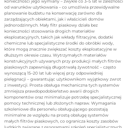
konieczności jego wymiany – zwykle co 3–5 lat w zależności
od warunków użytkowania – co umożliwia przewidywalne
planowanie budżetu na konserwację zarówno dla
zarządzających obiektami, jak i właścicieli domów
jednorodzinnych. Mały filtr piaskowy działa bez
konieczności stosowania drogich materiałów
eksploatacyjnych, takich jak wkłady filtracyjne, dodatki
chemiczne lub specjalistyczne środki do obróbki wody,
które mogą znacznie zwiększać koszty eksploatacyjne w
dłuższym okresie czasu. Wytrzymałych materiałów
konstrukcyjnych używanych przy produkcji małych filtrów
piaskowych zapewniają długotrwałą żywotność – często
wynoszącą 15–20 lat lub więcej przy odpowiedniej
pielęgnacji – gwarantując użytkownikom wyjątkowy zwrot
z inwestycji. Prosta obsługa mechaniczna tych systemów
zmniejsza prawdopodobieństwo awarii drogich
komponentów oraz minimalizuje potrzebę specjalistycznej
pomocy technicznej lub złożonych napraw. Wymagania
szkoleniowe dla personelu obsługującego pozostają
minimalne ze względu na prostą obsługę systemów
małych filtrów piaskowych, co ogranicza koszty zasobów
ludzkich związane z programami szkoleń specjalistycznych.