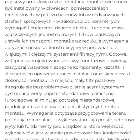
piaskowy umożliwia różne orientacje montażowe i może
być instalowany w piwnicach, pomieszczeniach
technicznych, w pobliżu basenów lub w dedykowanych
strefach sprzętowych – w zależności od konkretnych
wymagań i preferencji danego obiektu. Łagodna masa
współczesnych jednostek małych filtrów piaskowych
ułatwia ich transport i montaż oraz redukuje wymagania
dotyczące nośności konstrukcyjnej w porównaniu z
większymi i cięższymi systemami filtracyjnymi. Gotowe,
wstępnie zaprojektowane zestawy montażowe zawierają
zazwyczaj wszystkie niezbędne komponenty, kształtki i
akcesoria, co upraszcza proces instalacji oraz skraca czas i
złożoność montażu na miejscu. Mały filtr piaskowy
integruje się bezproblemowo z istniejącymi systemami
dystrybucji wody poprzez standardowe połączenia
rurociągowe, eliminując potrzebę niestandardowej
produkcji lub zastosowania specjalistycznych metod
montażu. Wymagania dotyczące przygotowania terenu
pozostają minimalne – zwykle wystarczają proste betonowe
płyty lub fundamenty pod urządzenia, które większość
wykonawców jest w stanie przygotować bez konieczności
posiadania specjalistycznej wiedzy czy sprzętu. Możliwość