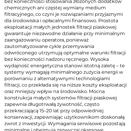
bez konieczności stosowania złożonych dodatków
chemicznych ani częstej wymiany medium
filtracyjnego, co czyni je rozwiązaniami przyjaznymi
dla środowiska i opłacalnymi finansowo. Prostota
eksploatacji małych jednostek filtracji piaskowej
gwarantuje niezawodne działanie przy minimalnym
zaangażowaniu operatora, ponieważ
zautomatyzowane cykle przemywania
odwróconego utrzymują optymalne warunki filtracji
bez konieczności nadzoru ręcznego. Wysoka
wydajność energetyczna stanowi istotną zaletę – te
systemy wymagają minimalnego zużycia energii w
porównaniu z alternatywnymi technologiami
filtracji, co przekłada się na niższe koszty eksploatacji
oraz mniejszy wpływ na środowisko. Mocna
konstrukcja małych systemów filtracji piaskowej
zapewnia długotrwałą żywotność, często
przekraczającą 15–20 lat przy odpowiedniej
konserwacji, zapewniając użytkownikom doskonałą
zwrot z inwestycji. Wymagania serwisowe pozostają
minimalne i obejmują zazwyczaj okresowe