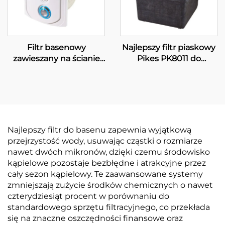
Filtr basenowy
Najlepszy filtr piaskowy
zawieszany na ścianie
Pikes PK8011 do
do dużych basenów
systemu filtracji
pływackich PK8030
wyposażenia
podziemnych basenów,
pompa piaskowa do
basenu
Najlepszy filtr do basenu zapewnia wyjątkową
przejrzystość wody, usuwając cząstki o rozmiarze
nawet dwóch mikronów, dzięki czemu środowisko
kąpielowe pozostaje bezbłędne i atrakcyjne przez
cały sezon kąpielowy. Te zaawansowane systemy
zmniejszają zużycie środków chemicznych o nawet
czterydziesiąt procent w porównaniu do
standardowego sprzętu filtracyjnego, co przekłada
się na znaczne oszczędności finansowe oraz