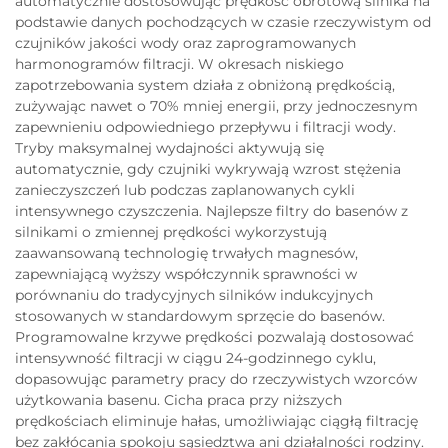
automatycznie dostosowując prędkość obrotową silnika na
podstawie danych pochodzących w czasie rzeczywistym od
czujników jakości wody oraz zaprogramowanych
harmonogramów filtracji. W okresach niskiego
zapotrzebowania system działa z obniżoną prędkością,
zużywając nawet o 70% mniej energii, przy jednoczesnym
zapewnieniu odpowiedniego przepływu i filtracji wody.
Tryby maksymalnej wydajności aktywują się
automatycznie, gdy czujniki wykrywają wzrost stężenia
zanieczyszczeń lub podczas zaplanowanych cykli
intensywnego czyszczenia. Najlepsze filtry do basenów z
silnikami o zmiennej prędkości wykorzystują
zaawansowaną technologię trwałych magnesów,
zapewniającą wyższy współczynnik sprawności w
porównaniu do tradycyjnych silników indukcyjnych
stosowanych w standardowym sprzęcie do basenów.
Programowalne krzywe prędkości pozwalają dostosować
intensywność filtracji w ciągu 24-godzinnego cyklu,
dopasowując parametry pracy do rzeczywistych wzorców
użytkowania basenu. Cicha praca przy niższych
prędkościach eliminuje hałas, umożliwiając ciągłą filtrację
bez zakłócania spokoju sąsiedztwa ani działalności rodziny.