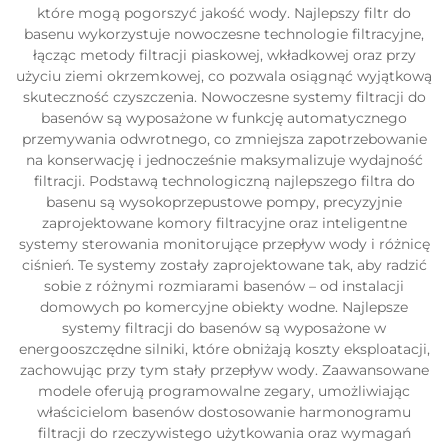
które mogą pogorszyć jakość wody. Najlepszy filtr do
basenu wykorzystuje nowoczesne technologie filtracyjne,
łącząc metody filtracji piaskowej, wkładkowej oraz przy
użyciu ziemi okrzemkowej, co pozwala osiągnąć wyjątkową
skuteczność czyszczenia. Nowoczesne systemy filtracji do
basenów są wyposażone w funkcję automatycznego
przemywania odwrotnego, co zmniejsza zapotrzebowanie
na konserwację i jednocześnie maksymalizuje wydajność
filtracji. Podstawą technologiczną najlepszego filtra do
basenu są wysokoprzepustowe pompy, precyzyjnie
zaprojektowane komory filtracyjne oraz inteligentne
systemy sterowania monitorujące przepływ wody i różnicę
ciśnień. Te systemy zostały zaprojektowane tak, aby radzić
sobie z różnymi rozmiarami basenów – od instalacji
domowych po komercyjne obiekty wodne. Najlepsze
systemy filtracji do basenów są wyposażone w
energooszczędne silniki, które obniżają koszty eksploatacji,
zachowując przy tym stały przepływ wody. Zaawansowane
modele oferują programowalne zegary, umożliwiając
właścicielom basenów dostosowanie harmonogramu
filtracji do rzeczywistego użytkowania oraz wymagań