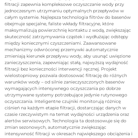
filtracji zapewnia kompleksowe oczyszczanie wody przy
jednoczesnym utrzymaniu optymalnych przepływów w
całym systemie. Najlepsza technologia filtrów do basenów
obejmuje specjalne, faliste wkłady filtracyjne, które
maksymalizują powierzchnię kontaktu z wodą, zwiększając
skuteczność zatrzymywania cząstek i wydłużając odstępy
między koniecznymi czyszczeniami. Zaawansowane
mechanizmy odwróconej przemywki automatycznie
zmieniają kierunek przepływu wody, aby usunąć uwięzione
zanieczyszczenia, zapewniając stałą, najwyższą wydajność
filtracji bez konieczności interwencji ręcznej. Projekt
wielostopniowy pozwala dostosować filtrację do różnych
warunków wody – od silnie zanieczyszczonych basenów
wymagających intensywnego oczyszczania po dobrze
utrzymywane systemy potrzebujące jedynie rutynowego
oczyszczania. Inteligentne czujniki monitorują różnicę
ciśnień na każdym etapie filtracji, dostarczając danych w
czasie rzeczywistym na temat wydajności urządzenia oraz
alertów serwisowych. Technologia ta dostosowuje się do
zmian sezonowych, automatycznie zwiększając
intensywność filtracji w okresach największego obciążenia i