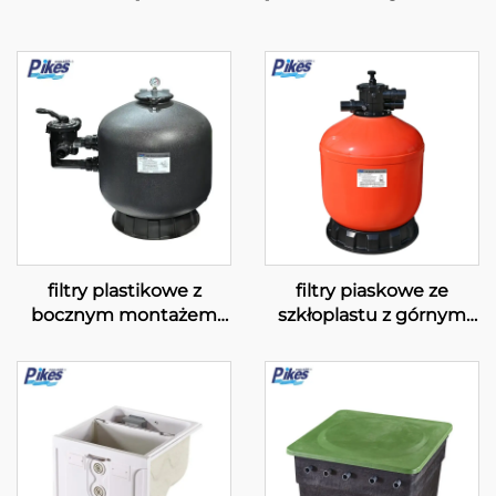
filtry plastikowe z
filtry piaskowe ze
bocznym montażem
szkłoplastu z górnym
serii „SC”
montażem serii „GFT”