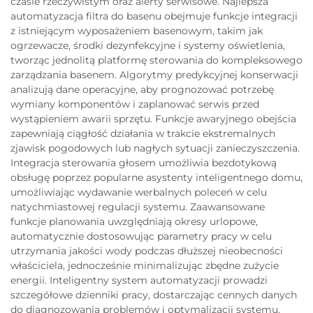
czasie rzeczywistym oraz alerty serwisowe. Najlepsza
automatyzacja filtra do basenu obejmuje funkcje integracji
z istniejącym wyposażeniem basenowym, takim jak
ogrzewacze, środki dezynfekcyjne i systemy oświetlenia,
tworząc jednolitą platformę sterowania do kompleksowego
zarządzania basenem. Algorytmy predykcyjnej konserwacji
analizują dane operacyjne, aby prognozować potrzebę
wymiany komponentów i zaplanować serwis przed
wystąpieniem awarii sprzętu. Funkcje awaryjnego obejścia
zapewniają ciągłość działania w trakcie ekstremalnych
zjawisk pogodowych lub nagłych sytuacji zanieczyszczenia.
Integracja sterowania głosem umożliwia bezdotykową
obsługę poprzez popularne asystenty inteligentnego domu,
umożliwiając wydawanie werbalnych poleceń w celu
natychmiastowej regulacji systemu. Zaawansowane
funkcje planowania uwzględniają okresy urlopowe,
automatycznie dostosowując parametry pracy w celu
utrzymania jakości wody podczas dłuższej nieobecności
właściciela, jednocześnie minimalizując zbędne zużycie
energii. Inteligentny system automatyzacji prowadzi
szczegółowe dzienniki pracy, dostarczając cennych danych
do diagnozowania problemów i optymalizacji systemu.