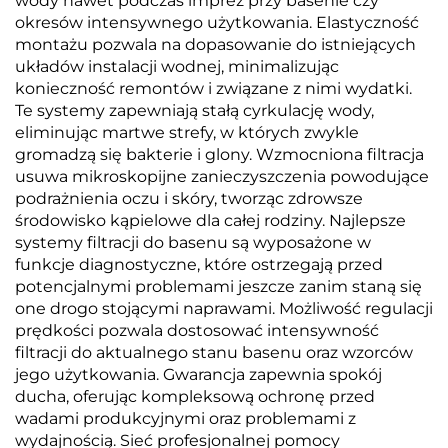
wody nawet podczas imprez przy basenie czy
okresów intensywnego użytkowania. Elastyczność
montażu pozwala na dopasowanie do istniejących
układów instalacji wodnej, minimalizując
konieczność remontów i związane z nimi wydatki.
Te systemy zapewniają stałą cyrkulację wody,
eliminując martwe strefy, w których zwykle
gromadzą się bakterie i glony. Wzmocniona filtracja
usuwa mikroskopijne zanieczyszczenia powodujące
podrażnienia oczu i skóry, tworząc zdrowsze
środowisko kąpielowe dla całej rodziny. Najlepsze
systemy filtracji do basenu są wyposażone w
funkcje diagnostyczne, które ostrzegają przed
potencjalnymi problemami jeszcze zanim staną się
one drogo stojącymi naprawami. Możliwość regulacji
prędkości pozwala dostosować intensywność
filtracji do aktualnego stanu basenu oraz wzorców
jego użytkowania. Gwarancja zapewnia spokój
ducha, oferując kompleksową ochronę przed
wadami produkcyjnymi oraz problemami z
wydajnością. Sieć profesjonalnej pomocy