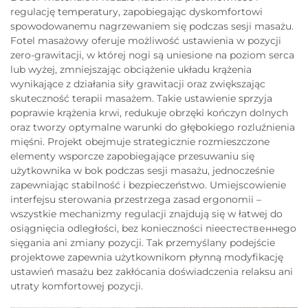
regulację temperatury, zapobiegając dyskomfortowi
spowodowanemu nagrzewaniem się podczas sesji masażu.
Fotel masażowy oferuje możliwość ustawienia w pozycji
zero-grawitacji, w której nogi są uniesione na poziom serca
lub wyżej, zmniejszając obciążenie układu krążenia
wynikające z działania siły grawitacji oraz zwiększając
skuteczność terapii masażem. Takie ustawienie sprzyja
poprawie krążenia krwi, redukuje obrzęki kończyn dolnych
oraz tworzy optymalne warunki do głębokiego rozluźnienia
mięśni. Projekt obejmuje strategicznie rozmieszczone
elementy wsporcze zapobiegające przesuwaniu się
użytkownika w bok podczas sesji masażu, jednocześnie
zapewniając stabilność i bezpieczeństwo. Umiejscowienie
interfejsu sterowania przestrzega zasad ergonomii –
wszystkie mechanizmy regulacji znajdują się w łatwej do
osiągnięcia odległości, bez konieczności nieестественнego
sięgania ani zmiany pozycji. Tak przemyślany podejście
projektowe zapewnia użytkownikom płynną modyfikację
ustawień masażu bez zakłócania doświadczenia relaksu ani
utraty komfortowej pozycji.