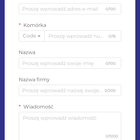
0/100
Komórka
Code
0/16
Nazwa
0/100
Nazwa firmy
0/200
Wiadomość
0/1000