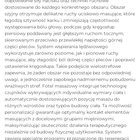
odpowiednie siły nacisku oraz techniki ruchowe
dostosowane do każdego konkretnego obszaru. Obszar
szyjny otrzymuje delikatne ruchy uciskowo-masujące, które
łagodzą sztywność karku i zmniejszają częstotliwość
występowania bólu głowy, podczas gdy kręgosłup
piersiowy poddawany jest głębszym ruchom tocznym,
skierowanym przeciwko przewlekłej napiętości górnej
części pleców. System wspierania lędźwiowego
wykorzystuje zarówno poziome, jak i pionowe ruchy
masujące, aby złagodzić ból dolnej części pleców i poprawić
ustawienie kręgosłupa. Takie podejście wielostrefowe
zapewnia, że żaden obszar nie pozostaje bez odpowiedniej
uwagi, a jednocześnie zapobiega nadmiernemu pobudzeniu
wrażliwych stref. Fotel masażowy integruje technologię
czujników wykrywających indywidualne wymiary ciała i
automatycznie dostosowujących pozycję masażu do
różnych wzrostów oraz typów budowy ciała. Ta możliwość
personalizacji gwarantuje optymalny kontakt elementów
masujących z docelowymi grupami mięśniowymi,
maksymalizując skuteczność działania terapeutycznego
niezależnie od budowy fizycznej użytkownika. System
zawiera specjalne programy przeznaczone do regeneracji