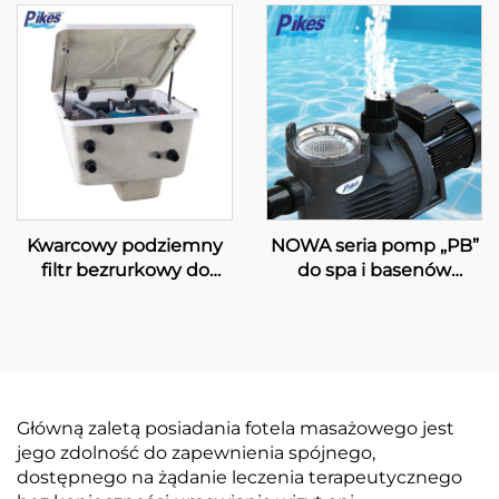
montażem serii „GFD”
do filtracji wody
basenowej, instalowany
na ścianie PK8025
Kwarcowy podziemny
NOWA seria pomp „PB”
filtr bezrurkowy do
do spa i basenów
basenu PK8015
pływackich
Główną zaletą posiadania fotela masażowego jest
jego zdolność do zapewnienia spójnego,
dostępnego na żądanie leczenia terapeutycznego