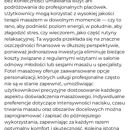
bez konieczności umawiania wizyt ani
podróżowania do profesjonalnych placówek.
Użytkownicy mogą korzystać z wysokiej jakości
terapii masażem w dowolnym momencie — czy to
rano, aby podnieść poziom energii, w południe, aby
złagodzić stres, czy wieczorem, jako część rutyny
relaksacyjnej. Ta wygoda przekłada się na znaczne
oszczędności finansowe w dłuższej perspektywie,
ponieważ jednorazowa inwestycja eliminuje bieżące
koszty związane z regularnymi wizytami w salonie
odnowy młodości lub sesjami masażu u specjalisty.
Fotel masażowy oferuje zaawansowane opcje
personalizacji, których usługi profesjonalne często
nie są w stanie zapewnić, umożliwiając
użytkownikowi precyzyjne dostosowanie każdego
aspektu doświadczenia masażowego. Indywidualne
preferencje dotyczące intensywności nacisku, czasu
trwania masażu oraz obszarów docelowych można
zaprogramować i zapisać do późniejszego
wykorzystania, zapewniając za każdym razem
optymalny komfort i skuteczność. Kolejną istotną