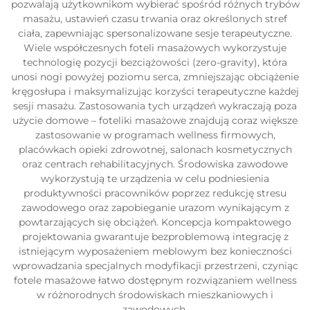
pozwalają użytkownikom wybierać spośród różnych trybów
masażu, ustawień czasu trwania oraz określonych stref
ciała, zapewniając spersonalizowane sesje terapeutyczne.
Wiele współczesnych foteli masażowych wykorzystuje
technologię pozycji bezciążowości (zero-gravity), która
unosi nogi powyżej poziomu serca, zmniejszając obciążenie
kręgosłupa i maksymalizując korzyści terapeutyczne każdej
sesji masażu. Zastosowania tych urządzeń wykraczają poza
użycie domowe – foteliki masażowe znajdują coraz większe
zastosowanie w programach wellness firmowych,
placówkach opieki zdrowotnej, salonach kosmetycznych
oraz centrach rehabilitacyjnych. Środowiska zawodowe
wykorzystują te urządzenia w celu podniesienia
produktywności pracowników poprzez redukcję stresu
zawodowego oraz zapobieganie urazom wynikającym z
powtarzających się obciążeń. Koncepcja kompaktowego
projektowania gwarantuje bezproblemową integrację z
istniejącym wyposażeniem meblowym bez konieczności
wprowadzania specjalnych modyfikacji przestrzeni, czyniąc
fotele masażowe łatwo dostępnym rozwiązaniem wellness
w różnorodnych środowiskach mieszkaniowych i
zawodowych.