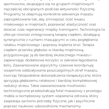
sportowców, skupiające się na grupach mięśniowych
najczęściej obciążanych podczas aktywności fizycznej.
Programy te obejmują konkretne sekwencje masażu
zaprojektowane tak, aby zmniejszać ilość kwasu
mlekowego w mięśniach, poprawiać elastyczność oraz
skracać czas regeneracji między treningami. Technologia ta
oferuje również zintegrowaną terapię ciepłem, działającą
synergicznie z ruchami masującymi w celu pogłębienia
relaksu mięśniowego i poprawy krążenia krwi. Terapia
ciepłem przenika głęboko w tkankę mięśniową,
przygotowując ją do bardziej skutecznego masażu i
zapewniając dodatkowe korzyści w zakresie łagodzenia
bólu. Zaawansowane algorytmy czasowe koordynują
wzajemne oddziaływanie poszczególnych stref masażu,
tworząc falopodobne doświadczenia terapeutyczne, które
sprzyjają głębszemu relaksowi i bardziej kompleksowej
redukcji stresu. Takie zaawansowane możliwości
technologiczne przekształcają fotel masażowy z prostego
mebla w komplexowy system wspierania zdrowia, który
zaspokaja zarówno potrzeby fizyczne, jak i psychiczne
poprzez naukowo udowodnione mechanizmy