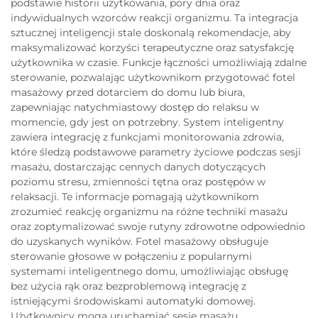
podstawie historii użytkowania, pory dnia oraz
indywidualnych wzorców reakcji organizmu. Ta integracja
sztucznej inteligencji stale doskonalą rekomendacje, aby
maksymalizować korzyści terapeutyczne oraz satysfakcję
użytkownika w czasie. Funkcje łączności umożliwiają zdalne
sterowanie, pozwalając użytkownikom przygotować fotel
masażowy przed dotarciem do domu lub biura,
zapewniając natychmiastowy dostęp do relaksu w
momencie, gdy jest on potrzebny. System inteligentny
zawiera integrację z funkcjami monitorowania zdrowia,
które śledzą podstawowe parametry życiowe podczas sesji
masażu, dostarczając cennych danych dotyczących
poziomu stresu, zmienności tętna oraz postępów w
relaksacji. Te informacje pomagają użytkownikom
zrozumieć reakcję organizmu na różne techniki masażu
oraz zoptymalizować swoje rutyny zdrowotne odpowiednio
do uzyskanych wyników. Fotel masażowy obsługuje
sterowanie głosowe w połączeniu z popularnymi
systemami inteligentnego domu, umożliwiając obsługę
bez użycia rąk oraz bezproblemową integrację z
istniejącymi środowiskami automatyki domowej.
Użytkownicy mogą uruchamiać sesje masażu,