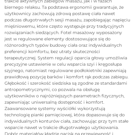
trakcie aktywnych zabiegów masażu, jak i w fazach
biernego relaksu. Ta podstawa ergonomii gwarantuje, że
użytkownicy zachowują zdrową postawę ciała nawet
podczas długotrwałych sesji masażu, zapobiegając napięciu
mięśniowemu, które często występuje przy tradycyjnych
rozwiązaniach siedzących. Fotel masażowy wyposażony
jest w regulowane elementy dostosowujące się do
różnorodnych typów budowy ciała oraz indywidualnych
preferencji komfortu, bez utraty skuteczności
terapeutycznej. System regulacji oparcia głowy umożliwia
precyzyjne ustawienie w celu wsparcia szyi i kręgosłupa
szyjnego, natomiast regulowane podłokietniki zapewniają
prawidłową pozycję barków i komfort rąk podczas zabiegu.
Głębokość i szerokość siedziska są zgodne ze standardami
antropometrycznymi, co pozwala na obsługę
użytkowników o najróżniejszych parametrach fizycznych,
zapewniając uniwersalną dostępność i komfort.
Zaawansowane systemy wyściółki wykorzystują
technologię pianki pamięciowej, która dopasowuje się do
indywidualnych konturów ciała, zachowując przy tym stałe
wsparcie nawet w trakcie długotrwałego użytkowania.
Dobór materiałów kładzie nacisk na przewiewność i