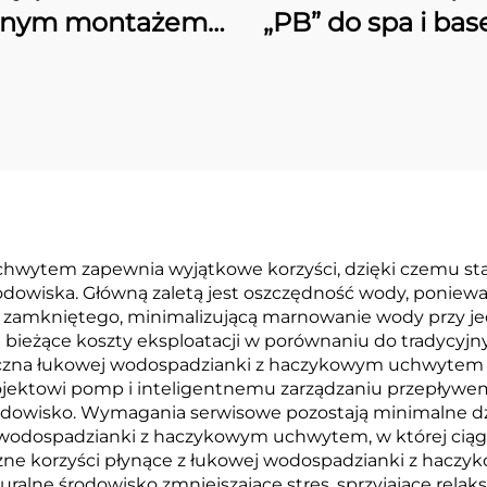
rnym montażem
„PB” do spa i ba
serii „S & SD”
pływackich
wytem zapewnia wyjątkowe korzyści, dzięki czemu st
rodowiska. Główną zaletą jest oszczędność wody, poni
zamkniętego, minimalizującą marnowanie wody przy jed
 bieżące koszty eksploatacji w porównaniu do tradyc
yczna łukowej wodospadzianki z haczykowym uchwytem
ktowi pomp i inteligentnemu zarządzaniu przepływem,
rodowisko. Wymagania serwisowe pozostają minimalne
wodospadzianki z haczykowym uchwytem, w której ciągł
zne korzyści płynące z łukowej wodospadzianki z haczy
ralne środowisko zmniejszające stres, sprzyjające rela