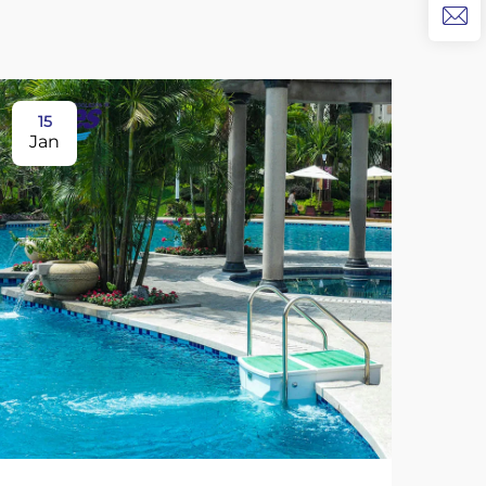
15
19
Jan
Ja