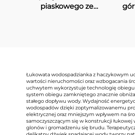
piaskowego ze
gó
szkłoplastu serii „PSF”
Łukowata wodospadzianka z haczykowym uch
wartości nieruchomości oraz wzbogacania ś
uchwytem wykorzystuje technologię obiegu 
system obiegu zamkniętego znacznie obniża
stałego dopływu wody. Wydajność energet
wodospadów dzięki zoptymalizowanemu proje
elektrycznej oraz mniejszym wpływem na ś
samoczyszczącym się w konstrukcji łukowej 
glonów i gromadzeniu się brudu. Terapeutyc
delikatny dźwięk spadającej wody tworzy natu