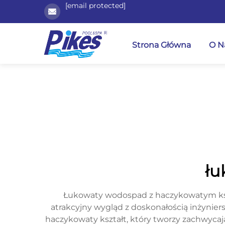
[email protected]
Strona Główna
O N
łu
Łukowaty wodospad z haczykowatym ksz
atrakcyjny wygląd z doskonałością inżynier
haczykowaty kształt, który tworzy zachwycaj