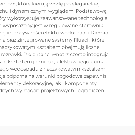
tom, które kierują wodę po eleganckiej,
ią ruchu i dynamicznym wyglądem. Podstawową
tóry wykorzystuje zaawansowane technologie
em wyposażony jest w regulowane sterowniki
óżnej intensywności efektu wodospadu. Ramka
raz zintegrowane systemy filtracji, które
z haczykowatym kształtem obejmują liczne
ozrywki. Projektanci wnętrz często integrują
ym kształtem pełni rolę efektownego punktu
kowego wodospadu z haczykowatym kształtem
ukcja odporna na warunki pogodowe zapewnia
lementy dekoracyjne, jak i komponenty
rodnych wymagań projektowych i ograniczeń