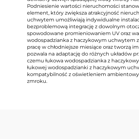
Podniesienie wartości nieruchomości stanow
element, który zwiększa atrakcyjność nieruc
uchwytem umożliwiają indywidualne instalac
bezproblemową integrację z dowolnym otocze
spowodowane promieniowaniem UV oraz wahan
wodospadzianka z haczykowym uchwytem zape
pracę w chłodniejsze miesiące oraz tworzą 
pozwala na adaptację do różnych układów pr
czemu łukowa wodospadzianka z haczykowym
łukowej wodospadzianki z haczykowym uchwy
kompatybilność z oświetleniem ambientowym
zmroku.