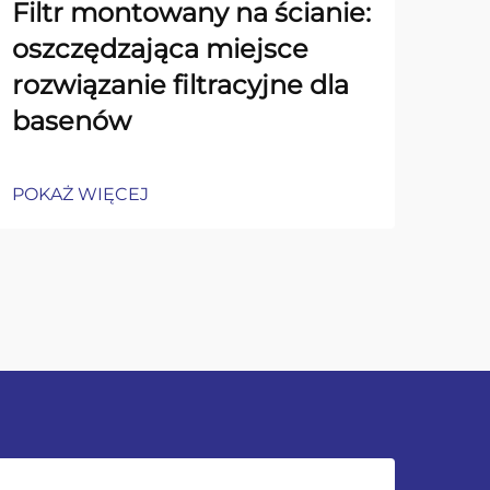
Filtr montowany na ścianie:
Sp
oszczędzająca miejsce
uc
rozwiązanie filtracyjne dla
AQ
basenów
St
POKAŻ WIĘCEJ
POK