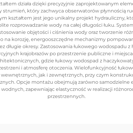
łtem działa dzięki precyzyjnie zaprojektowanym elemen
ciągły strumień, który zachwyca obserwatorów płynnośc
 kształtem jest jego unikalny projekt hydrauliczny, k
lite rozprowadzanie wody na całej długości łuku. Syst
osowanie objętości i ciśnienia wody oraz tworzenie r
o na korozję, energooszczędne mechanizmy pompowania o
rzez długie okresy. Zastosowania łukowego wodospadu 
nych krajobrazów po przestrzenie publiczne i miejsca r
hitektonicznych, gdzie łukowy wodospad z haczykowat
estrzeni i atmosferę otoczenia. Wielofunkcyjność łu
i wewnętrznych, jak i zewnętrznych, przy czym konstr
cznych. Opcje montażu obejmują zarówno samodzielne e
odnych, zapewniając elastyczność w realizacji różno
przestrzennych.