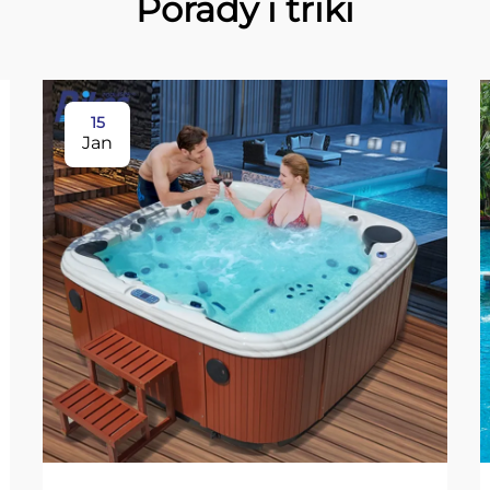
Porady i triki
15
Jan