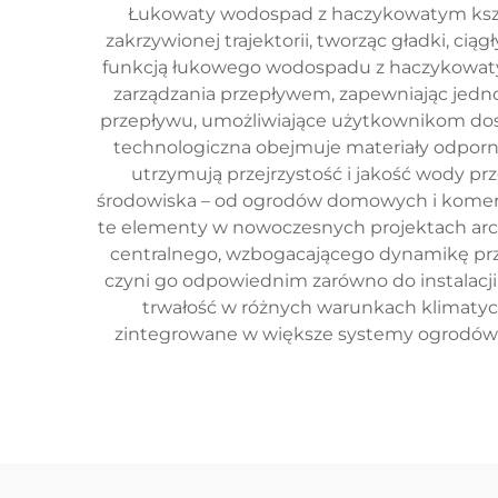
Łukowaty wodospad z haczykowatym kszta
zakrzywionej trajektorii, tworząc gładki, 
funkcją łukowego wodospadu z haczykowatym
zarządzania przepływem, zapewniając jedno
przepływu, umożliwiające użytkownikom dost
technologiczna obejmuje materiały odporn
utrzymują przejrzystość i jakość wody p
środowiska – od ogrodów domowych i komercyj
te elementy w nowoczesnych projektach arc
centralnego, wzbogacającego dynamikę prz
czyni go odpowiednim zarówno do instalacj
trwałość w różnych warunkach klimaty
zintegrowane w większe systemy ogrodów w