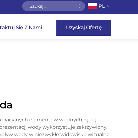
PL
aktuj Się Z Nami
Uzyskaj Ofertę
ada
koracyjnych elementów wodnych, łącząc
 prezentacji wody wykorzystuje zakrzywiony,
rzepływ wody w niezwykłe widowisko wizualne.