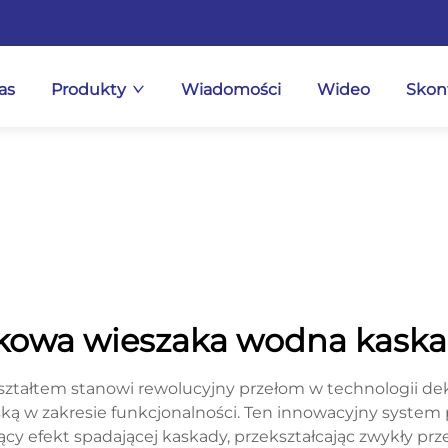
as
Produkty
Wiadomości
Wideo
Skont
kowa wieszaka wodna kask
tałtem stanowi rewolucyjny przełom w technologii de
ską w zakresie funkcjonalności. Ten innowacyjny system
ący efekt spadającej kaskady, przekształcając zwykły p