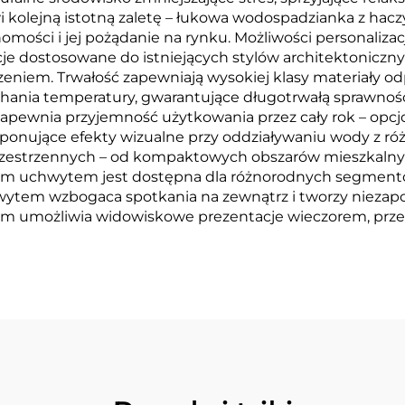
i kolejną istotną zaletę – łukowa wodospadzianka z h
homości i jej pożądanie na rynku. Możliwości personali
je dostosowane do istniejących stylów architektonicz
niem. Trwałość zapewniają wysokiej klasy materiały o
ia temperatury, gwarantujące długotrwałą sprawność 
wnia przyjemność użytkowania przez cały rok – opcjo
imponujące efekty wizualne przy oddziaływaniu wody z 
zestrzennych – od kompaktowych obszarów mieszkalnych
 uchwytem jest dostępna dla różnorodnych segmentów
tem wzbogaca spotkania na zewnątrz i tworzy niezapom
 umożliwia widowiskowe prezentacje wieczorem, przedł