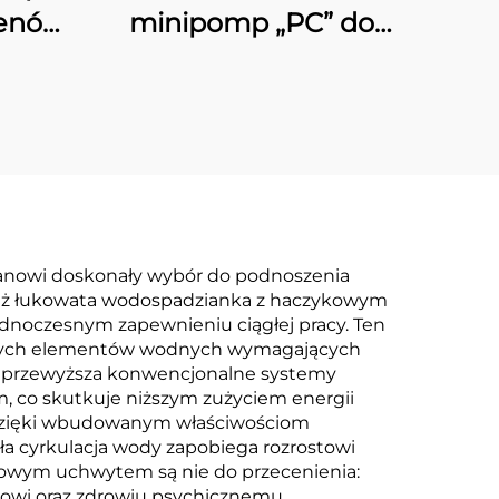
senów
minipomp „PC” do
małych basenów
pływackich
anowi doskonały wybór do podnoszenia
eważ łukowata wodospadzianka z haczykowym
noczesnym zapewnieniu ciągłej pracy. Ten
yjnych elementów wodnych wymagających
 przewyższa konwencjonalne systemy
 co skutkuje niższym zużyciem energii
 dzięki wbudowanym właściwościom
a cyrkulacja wody zapobiega rozrostowi
kowym uchwytem są nie do przecenienia:
ksowi oraz zdrowiu psychicznemu.