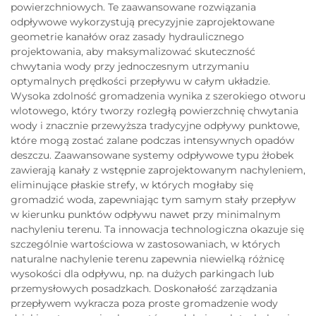
powierzchniowych. Te zaawansowane rozwiązania
odpływowe wykorzystują precyzyjnie zaprojektowane
geometrie kanałów oraz zasady hydraulicznego
projektowania, aby maksymalizować skuteczność
chwytania wody przy jednoczesnym utrzymaniu
optymalnych prędkości przepływu w całym układzie.
Wysoka zdolność gromadzenia wynika z szerokiego otworu
wlotowego, który tworzy rozległą powierzchnię chwytania
wody i znacznie przewyższa tradycyjne odpływy punktowe,
które mogą zostać zalane podczas intensywnych opadów
deszczu. Zaawansowane systemy odpływowe typu żłobek
zawierają kanały z wstępnie zaprojektowanym nachyleniem,
eliminujące płaskie strefy, w których mogłaby się
gromadzić woda, zapewniając tym samym stały przepływ
w kierunku punktów odpływu nawet przy minimalnym
nachyleniu terenu. Ta innowacja technologiczna okazuje się
szczególnie wartościowa w zastosowaniach, w których
naturalne nachylenie terenu zapewnia niewielką różnicę
wysokości dla odpływu, np. na dużych parkingach lub
przemysłowych posadzkach. Doskonałość zarządzania
przepływem wykracza poza proste gromadzenie wody