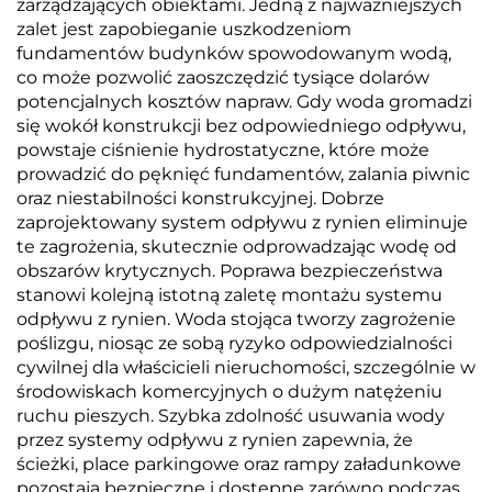
zarządzających obiektami. Jedną z najważniejszych
zalet jest zapobieganie uszkodzeniom
fundamentów budynków spowodowanym wodą,
co może pozwolić zaoszczędzić tysiące dolarów
potencjalnych kosztów napraw. Gdy woda gromadzi
się wokół konstrukcji bez odpowiedniego odpływu,
powstaje ciśnienie hydrostatyczne, które może
prowadzić do pęknięć fundamentów, zalania piwnic
oraz niestabilności konstrukcyjnej. Dobrze
zaprojektowany system odpływu z rynien eliminuje
te zagrożenia, skutecznie odprowadzając wodę od
obszarów krytycznych. Poprawa bezpieczeństwa
stanowi kolejną istotną zaletę montażu systemu
odpływu z rynien. Woda stojąca tworzy zagrożenie
poślizgu, niosąc ze sobą ryzyko odpowiedzialności
cywilnej dla właścicieli nieruchomości, szczególnie w
środowiskach komercyjnych o dużym natężeniu
ruchu pieszych. Szybka zdolność usuwania wody
przez systemy odpływu z rynien zapewnia, że
ścieżki, place parkingowe oraz rampy załadunkowe
pozostają bezpieczne i dostępne zarówno podczas,