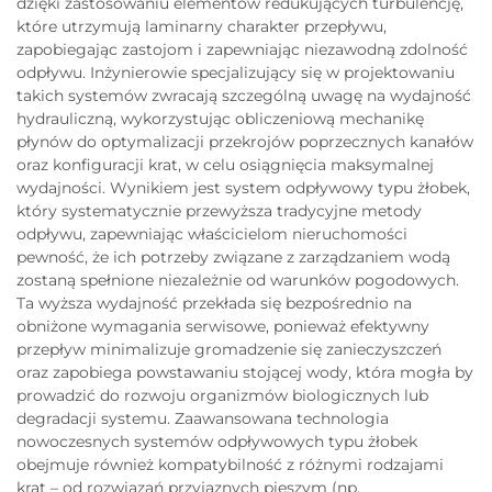
dzięki zastosowaniu elementów redukujących turbulencję,
które utrzymują laminarny charakter przepływu,
zapobiegając zastojom i zapewniając niezawodną zdolność
odpływu. Inżynierowie specjalizujący się w projektowaniu
takich systemów zwracają szczególną uwagę na wydajność
hydrauliczną, wykorzystując obliczeniową mechanikę
płynów do optymalizacji przekrojów poprzecznych kanałów
oraz konfiguracji krat, w celu osiągnięcia maksymalnej
wydajności. Wynikiem jest system odpływowy typu żłobek,
który systematycznie przewyższa tradycyjne metody
odpływu, zapewniając właścicielom nieruchomości
pewność, że ich potrzeby związane z zarządzaniem wodą
zostaną spełnione niezależnie od warunków pogodowych.
Ta wyższa wydajność przekłada się bezpośrednio na
obniżone wymagania serwisowe, ponieważ efektywny
przepływ minimalizuje gromadzenie się zanieczyszczeń
oraz zapobiega powstawaniu stojącej wody, która mogła by
prowadzić do rozwoju organizmów biologicznych lub
degradacji systemu. Zaawansowana technologia
nowoczesnych systemów odpływowych typu żłobek
obejmuje również kompatybilność z różnymi rodzajami
krat – od rozwiązań przyjaznych pieszym (np.