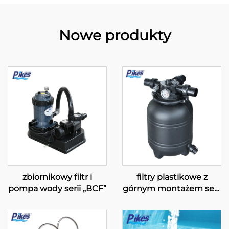
Nowe produkty
zbiornikowy filtr i
filtry plastikowe z
pompa wody serii „BCF”
górnym montażem serii
„S & SD”