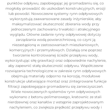
punktów odpływu, zapobiegając jej gromadzeniu się, co
mogłoby prowadzić do uszkodzeń konstrukcyjnych, erozji
lub powodzi. Nowoczesne systemy rynn odpływowych
wykorzystują zaawansowane zasady inżynierskie, aby
maksymalizować skuteczność zbierania wody przy
jednoczesnym zachowaniu trwałości i atrakcyjnego
wyglądu. Główne zadanie rynny odpływowej dotyczy
zarządzania wodą powierzchniową, co czyni ją
niezastąpioną w zastosowaniach mieszkaniowych,
komercyjnych i przemysłowych. Działają one poprzez
tworzenie kontrolowanej ścieżki przepływu wody,
wykorzystując siłę grawitacji oraz odpowiednie nachylenie,
aby zapewnić stałą skuteczność odpływu. Współczesne
rozwiązania technologiczne w zakresie rynn odpływowych
obejmują materiały odporno na korozję, modułowe
konstrukcje ułatwiające montaż oraz zintegrowane funkcje
filtracji zapobiegające gromadzeniu się zanieczyszczeń.
Wiele nowoczesnych systemów rynn odpływowych
wykonano z betonu polimerowego, kratownic ze stali
nierdzewnej oraz kanałów z wstępnie zaprojektowanym
nachyleniem, co zwiększa prędkość przepływu wody i