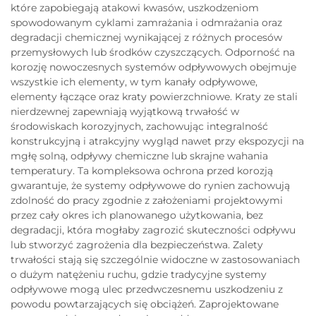
które zapobiegają atakowi kwasów, uszkodzeniom
spowodowanym cyklami zamrażania i odmrażania oraz
degradacji chemicznej wynikającej z różnych procesów
przemysłowych lub środków czyszczących. Odporność na
korozję nowoczesnych systemów odpływowych obejmuje
wszystkie ich elementy, w tym kanały odpływowe,
elementy łączące oraz kraty powierzchniowe. Kraty ze stali
nierdzewnej zapewniają wyjątkową trwałość w
środowiskach korozyjnych, zachowując integralność
konstrukcyjną i atrakcyjny wygląd nawet przy ekspozycji na
mgłę solną, odpływy chemiczne lub skrajne wahania
temperatury. Ta kompleksowa ochrona przed korozją
gwarantuje, że systemy odpływowe do rynien zachowują
zdolność do pracy zgodnie z założeniami projektowymi
przez cały okres ich planowanego użytkowania, bez
degradacji, która mogłaby zagrozić skuteczności odpływu
lub stworzyć zagrożenia dla bezpieczeństwa. Zalety
trwałości stają się szczególnie widoczne w zastosowaniach
o dużym natężeniu ruchu, gdzie tradycyjne systemy
odpływowe mogą ulec przedwczesnemu uszkodzeniu z
powodu powtarzających się obciążeń. Zaprojektowane