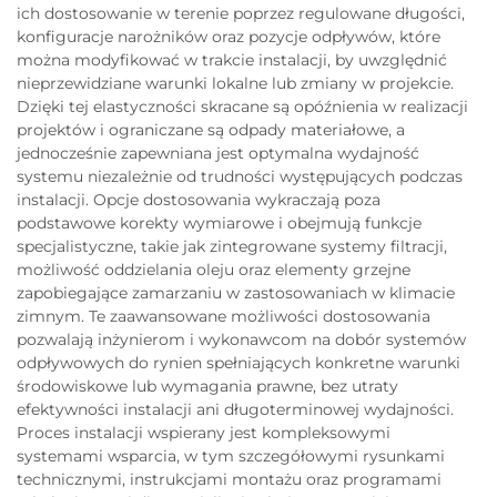
ich dostosowanie w terenie poprzez regulowane długości,
konfiguracje narożników oraz pozycje odpływów, które
można modyfikować w trakcie instalacji, by uwzględnić
nieprzewidziane warunki lokalne lub zmiany w projekcie.
Dzięki tej elastyczności skracane są opóźnienia w realizacji
projektów i ograniczane są odpady materiałowe, a
jednocześnie zapewniana jest optymalna wydajność
systemu niezależnie od trudności występujących podczas
instalacji. Opcje dostosowania wykraczają poza
podstawowe korekty wymiarowe i obejmują funkcje
specjalistyczne, takie jak zintegrowane systemy filtracji,
możliwość oddzielania oleju oraz elementy grzejne
zapobiegające zamarzaniu w zastosowaniach w klimacie
zimnym. Te zaawansowane możliwości dostosowania
pozwalają inżynierom i wykonawcom na dobór systemów
odpływowych do rynien spełniających konkretne warunki
środowiskowe lub wymagania prawne, bez utraty
efektywności instalacji ani długoterminowej wydajności.
Proces instalacji wspierany jest kompleksowymi
systemami wsparcia, w tym szczegółowymi rysunkami
technicznymi, instrukcjami montażu oraz programami