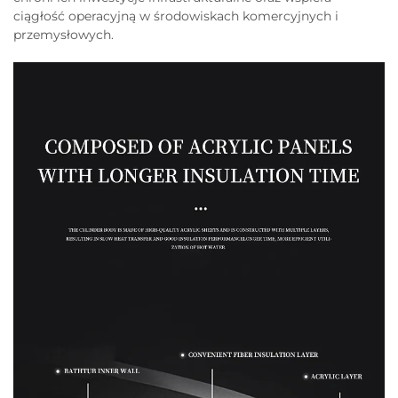
ciągłość operacyjną w środowiskach komercyjnych i
przemysłowych.