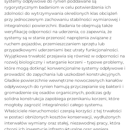
systemy odpływowe do rynien poddawane są
rygorystycznym badaniom w celu potwierdzenia ich
zdolności do wytrzymywania określonych klas obciążeń
przy jednoczesnym zachowaniu stabilności wymiarowej i
integralności powierzchni. Badania te obejmują także
weryfikację odporności na uderzenia, co zapewnia, że
systemy są w stanie przenosić naprężenia związane z
ruchem pojazdów, przemieszczaniem sprzętu lub
przypadkowymi uderzeniami bez utraty funkcjonalności.
Wyjątkowa trwałość przejawia się również w odporności na
rozwój biologiczny i wtarganie korzeni – typowe problemy,
które mogą dotknąć konwencjonalne systemy odpływowe i
prowadzić do zapychania lub uszkodzeń konstrukcyjnych.
Gładkie powierzchnie wewnętrzne nowoczesnych kanałów
odpływowych do rynien hamują przyczepianie się bakterii i
gromadzenie się osadów organicznych, podczas gdy
solidna konstrukcja zapobiega przenikaniu korzeni, które
mogłoby zagrozić integralności całego systemu.
Właściciele nieruchomości czerpią korzyści z tej trwałości
w postaci obniżonych kosztów konserwacji, wydłużonych
interwałów wymiany oraz stałej, niezawodnej pracy, która
chroni ich inwestycje infrastrukturalne oraz wspiera