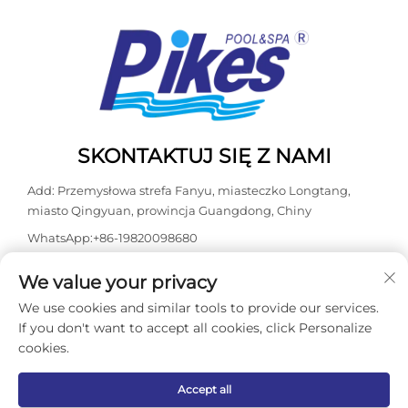
SKONTAKTUJ SIĘ Z NAMI
Add: Przemysłowa strefa Fanyu, miasteczko Longtang,
miasto Qingyuan, prowincja Guangdong, Chiny
WhatsApp:
+86-19820098680
Tel:
+86-0763-3603098
We value your privacy
E-mail:
[email protected]
We use cookies and similar tools to provide our services.
If you don't want to accept all cookies, click Personalize
cookies.
Prawa autorskie © 2026 Guangdong Kasdaly Pool Spa
Equipment Co., Ltd. Wszelkie prawa zastrzeżone. -
Polityka
prywatności
Accept all