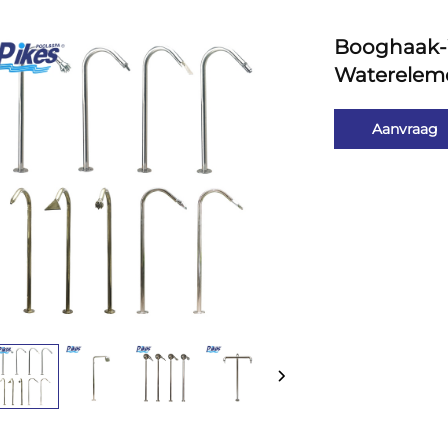
Booghaak-W
Waterelem
Aanvraag