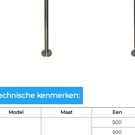
echnische kenmerken:
Model
Maat
Een
500
500