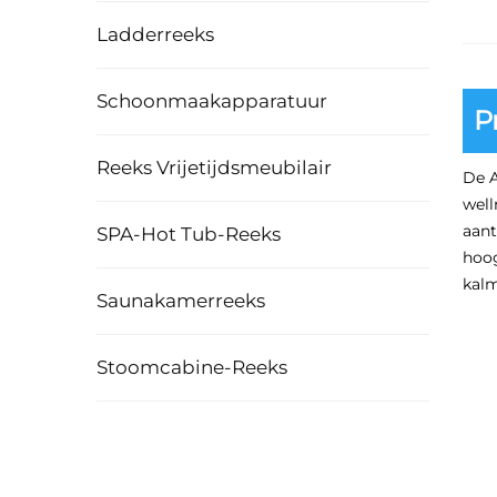
Ladderreeks
Schoonmaakapparatuur
P
Reeks Vrijetijdsmeubilair
De A
well
aant
SPA-Hot Tub-Reeks
hoog
kalm
Saunakamerreeks
Stoomcabine-Reeks