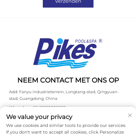
Verzenden
NEEM CONTACT MET ONS OP
Add: Fanyu industrieterrein, Longtang-stad, Qingyuan-
stad, Guangdong, China
WhatsApp:
+86-19820098680
We value your privacy
Tel:
+86-0763-3603098
We use cookies and similar tools to provide our services.
E-mail:
[email protected]
If you don't want to accept all cookies, click Personalize