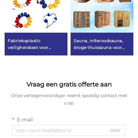
Fabrieksplastic
Sauna, infraroodsauna,
veiligheidsset voor
droge thuissauna voor
ing
zwembaden, gemaakt in
binnen, luxe stoomsauna
China, touw voor
voor 3–4 personen, verre
zwembaden, drijflijn voor
infraroodsauna-ruimtes
aandrijving
Vraag een gratis offerte aan
Onze vertegenwoordiger neemt spoedig contact met
u op.
E-mail
0/100