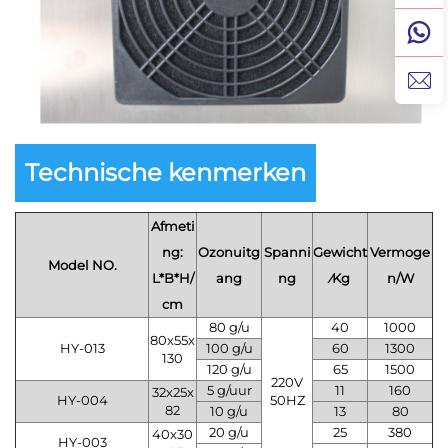
Technische kenmerken
Afmeti
ng:
Ozonuitg
Spanni
Gewicht
Vermoge
Model NO.
L*B*H/
ang
ng
⁄Kg
n/W
cm
80 g/u
40
1000
80x55x
HY-013
100 g/u
60
1300
130
120 g/u
65
1500
220V
5 g/uur
11
160
32x25x
HY-004
50HZ
82
10 g/u
13
80
20 g/u
25
380
40x30
HY-003