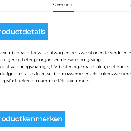
Overzicht
roductdetails
zwembadbaan-touw is ontworpen om zwembanen te verdelen en g
veiliger en beter georganiseerde zwemomgeving.
akt van hoogwaardige, UV-bestendige materialen, met duurzame
durige prestaties in zowel binnenzwemmers als buitenzwemmer
ningsfaciliteiten en commerciële zwemmers.
roductkenmerken