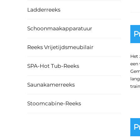
Ladderreeks
Schoonmaakapparatuur
P
Reeks Vrijetijdsmeubilair
Het 
een 
SPA-Hot Tub-Reeks
Gema
lang
Saunakamerreeks
trai
Stoomcabine-Reeks
P