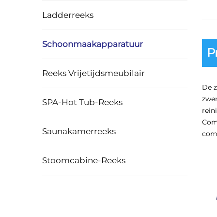
Ladderreeks
Schoonmaakapparatuur
P
Reeks Vrijetijdsmeubilair
De z
zwem
SPA-Hot Tub-Reeks
rein
Comp
Saunakamerreeks
comm
Stoomcabine-Reeks