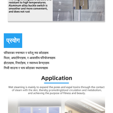
प्रयोग
परिवारका स्नानघर र घरेलु स्पा कोठाहरू
भिला, अपार्टमेन्टहरू, र आवासीय परियोजनाहरू
होटलहरू, रिसर्टहरू, र स्वास्थ्य केन्द्रहरू
निजी साउना र भाप कोठाका स्थापनाहरू