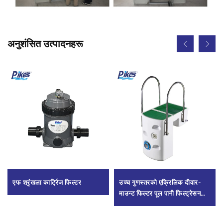
अनुशंसित उत्पादनहरू
एफ श्रृंखला कार्ट्रिज फिल्टर
उच्च गुणस्तरको एक्रिलिक दीवार-
माउन्ट फिल्टर पूल पानी फिल्ट्रेसनका
लागि, दीवारमा स्थापना गर्ने PK8025