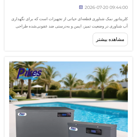
2026-07-20 09:44:00
کلریناتور نمک شناوری قطعه‌ای حیاتی از تجهیزات است که برای نگهداری
آب شناوری در وضعیت تمیز، ایمن و به‌درستی ضد عفونی‌شده طراحی
شده است. به جای افزودن دستی قرص‌های کلر یا مواد شیمیایی مایع به
مشاهده بیشتر
شناوری، کلریناتور نمک شناوری این فرآیند را به‌صورت خودکار انجام
می‌دهد...