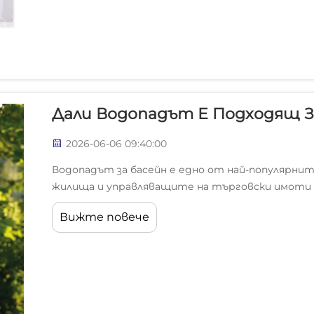
Дали Водопадът Е Подходящ З
2026-06-06 09:40:00
Водопадът за басейн е едно от най-популярни
жилища и управляващите на търговски имоти 
съществуващ плувен басейн. Привлекателностт
Вижте повече
звукът на плискаща се вода превръщат обикнове