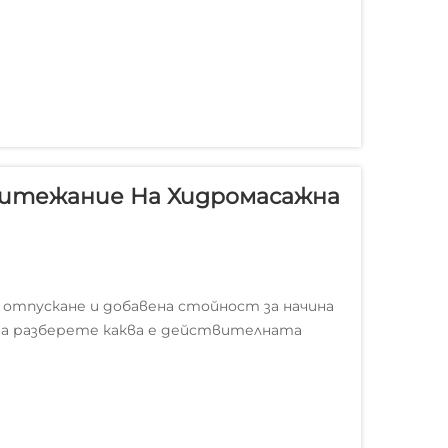
ритежание На Хидромасажна
отпускане и добавена стойност за начина
 да разберете каква е действителната
купувачи се фокусират върху
текущите разходи, които натрупват...