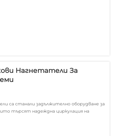
хови Нагнетатели За
теми
ли са станали задължително оборудване за
оито търсят надеждна циркулация на
игуряват основните операции – от
подпомагането...