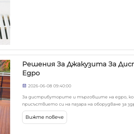
Решения За Джакузита За Дис
Едро
2026-06-08 09:40:00
За дистрибуторите и търговците на едро, к
присъствието си на пазара на оборудване за зд
правилния доставчик на джакузита е едно от 
Вижте повече
Категорията джакузита постоянно расте сред