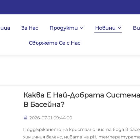
ница
За Нас
Продукти
Новини
Ви
Свържете Се с Нас
Каква Е Най-Добрата Систем
В Басейна?
2026-07-21 09:44:00
Поддържането на кристално чиста вода в басе
химичния баланс, нивата на pH, температурат