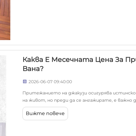
Каква Е Месечната Цена За П
Вана?
2026-06-07 09:40:00
Притежанието на джакузи осигурява истинско 
на живот, но преди да се ангажирате, е важно
месечна цена за притежание на джакузи. Много 
Вижте повече
първоначалната покупна цена и пренебрегват 