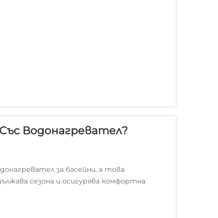
 Със Водонагревател?
водонагревател за басейни, а това
дължава сезона и осигурява комфортна
пециализираният водонагревател за