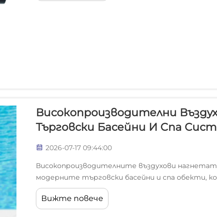
Високопроизводителни Възду
Търговски Басейни И Спа Сис
2026-07-17 09:44:00
Високопроизводителните въздухови нагнетате
модерните търговски басейни и спа обекти, к
водата и дезинфекция. Тези мощни системи ос
Вижте повече
поддържането на прозрачността на водата до 