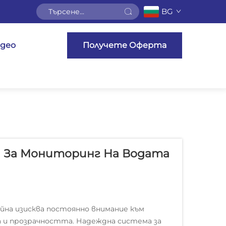
BG
део
Получете Оферта
а За Мониторинг На Водата
йна изисква постоянно внимание към
а и прозрачността. Надеждна система за