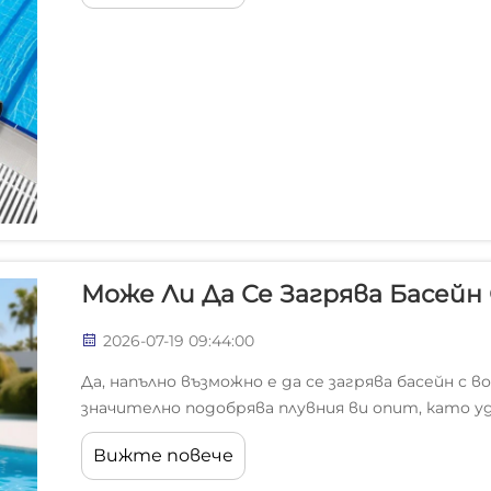
Може Ли Да Се Загрява Басейн
2026-07-19 09:44:00
Да, напълно възможно е да се загрява басейн с 
значително подобрява плувния ви опит, като у
температура на водата през цялата година. С
Вижте повече
басейни е едно от най-ефективните...