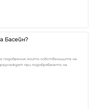
а Басейн?
те подобрения, които собствениците на
разглеждат при подобряването на
а му е лесна за разбиране — гледката и
ния басейн...