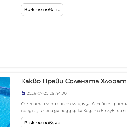
мониторинг на водата в басейна е от съществ
Вижте повече
които искат да гарантират безопасността на 
оборудването...
Какво Прави Солената Хлорат
2026-07-20 09:44:00
Солената хлорна инсталация за басейн е крити
предназначена да поддържа водата в плувния б
дезинфекцирана. Вместо ръчно добавяне на хло
Вижте повече
солената хлорна инсталация автоматизира тов