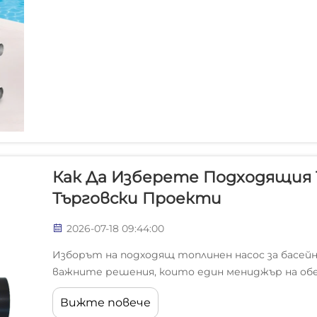
Как Да Изберете Подходящия Т
Търговски Проекти
2026-07-18 09:44:00
Изборът на подходящ топлинен насос за басейн
важните решения, които един мениджър на обе
Ефективността, срокът на експлоатация и ек
Вижте повече
търговски басейн силно зависят от този избор.