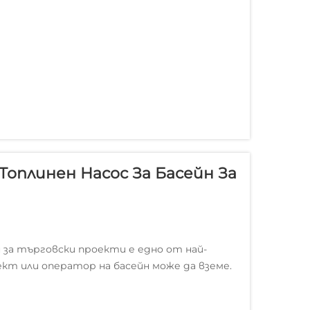
оплинен Насос За Басейн За
 за търговски проекти е едно от най-
кт или оператор на басейн може да вземе.
сплоатационните разходи за вашия
..