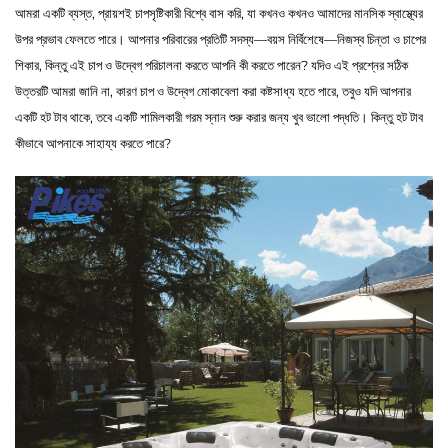
আমরা একটি ব্যস্ত, প্রায়শই চাপসৃষ্টিকারী বিশ্বে বাস করি, যা কখনও কখনও আমাদের মানসিক স্বাস্থ্যের
উপর প্রভাব ফেলতে পারে। আপনার পরিবারের প্রতিটি সদস্য—বয়স নির্বিশেষে—নিজস্ব চিন্তা ও চাপের
শিকার, কিন্তু এই চাপ ও উদ্বেগ পরিচালনা করতে আপনি কী করতে পারেন? যদিও এই প্রশ্নের সঠিক
উত্তরটি আমরা জানি না, কারণ চাপ ও উদ্বেগ মোকাবেলা করা কষ্টসাধ্য হতে পারে, তবুও যদি আপনার
একটি হট টাব থাকে, তবে একটি শামিলকারী গরম স্নান শুরু করার জন্য খুব ভালো পদ্ধতি। কিন্তু হট টাব
কীভাবে আপনাকে সাহায্য করতে পারে?