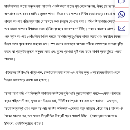
মানসিকভাবে ভালো অনুভব করা প্রায়শই একটি ভালো রাতের ঘুম থেকে শুরু হয়, কিন্তু চাপের অনুভূতি
আপনাকে রাতে বারবার জাগিয়ে তুলতে পারে। দিনের শেষে আপনার শিথিল হওয়ার জন্য কোনো সময় না
থাকলে আপনার শরীর ভুলে যায় যে আসলে কখন বিশ্রাম নেওয়ার সময়। যদি এটি আপনার ক্ষেত্রে হয়,
তবে আমরা আপনার বিশ্রামের সময় হট টাব ব্যবহার করার পরামর্শ দিচ্ছি। শয্যায় যাওয়ার আগে একটি
গরম স্নান আপনার পেশীগুলিকে শিথিল করতে, আপনার স্নায়ুগুলিকে শান্ত করতে এবং সন্ধ্যাকে দিনের
চিন্তা থেকে পৃথক করতে সাহায্য করে। স্পা জলের তাপমাত্রা আপনার শরীরের তাপমাত্রা সামান্য বৃদ্ধি
করবে, যা প্রাকৃতিক ছন্দকে অনুকরণ করে এবং ঘুমের প্রবণতা সৃষ্টি করে, ফলে আপনি দ্রুত ঘুমিয়ে পড়তে
পারবেন।
পাইকসের হট টাবগুলি শক্তি-দক্ষ, রক্ষণাবেক্ষণ করা সহজ এবং বাড়ির মূল্য ও স্বাস্থ্যকর জীবনযাপনকে
উন্নত করার জন্য নকশা করা হয়েছে।
আমরা আশা করি, এই নিবন্ধটি আপনাকে হট টাবের সুবিধাগুলি বুঝতে সাহায্য করবে—যেমন পরিবারের
বন্ধন শক্তিশালী করা, ঘুমের মান উন্নত করা, শিথিলীকরণ প্রচার করা এবং চাপ কমানো। এছাড়াও,
আলোক ব্যবস্থা যোগ করলে আপনার হট টাব অভিজ্ঞতা একেবারে নতুন মাত্রায় পৌঁছে যায়। যদি আপনি
’
আরও জানতে চান, তবে আমরা নিম্নলিখিত নিবন্ধটি পড়ার পরামর্শ দিচ্ছি:
《
গরম স্নান ও আলোক
চিকিৎসা: একটি বিস্তারিত গাইড
》