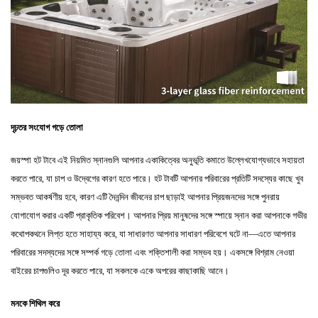
দৃঢ়তর সংযোগ গড়ে তোলা
জয়স্পা হট টাবে এই নিয়মিত স্নানগুলি আপনার একাকিত্বের অনুভূতি কমাতে উল্লেখযোগ্যভাবে সহায়তা
করতে পারে, যা চাপ ও উদ্বেগের কারণ হতে পারে। হট টাবটি আপনার পরিবারের প্রতিটি সদস্যের কাছে খুব
সম্ভবত আকর্ষণীয় হবে, কারণ এটি দৈনন্দিন জীবনের চাপ ছাড়াই আপনার প্রিয়জনদের সঙ্গে পুনরায়
যোগাযোগ করার একটি প্রাকৃতিক পরিবেশ। আপনার প্রিয় মানুষদের সঙ্গে স্পায়ে স্নান করা আপনাকে গভীর
কথোপকথনে লিপ্ত হতে সাহায্য করে, যা সাধারণত আপনার সাধারণ পরিবেশে ঘটে না—এতে আপনার
পরিবারের সদস্যদের সঙ্গে সম্পর্ক গড়ে তোলা এবং শক্তিশালী করা সম্ভব হয়। একসঙ্গে বিশ্রাম নেওয়া
বাইরের চাপগুলিও দূর করতে পারে, যা সকলকে একে অপরের কাছাকাছি আনে।
মনকে শিথিল করে