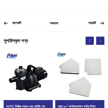
আগেরটি
পরেরটি
সবগুলো
সুপারিশকৃত পণ্য
WPC সিরিজ মধ্যম হেড সুইমিং পুল
নতুন ৯০° ফাইবারগ্লাস কর্নার টাইল