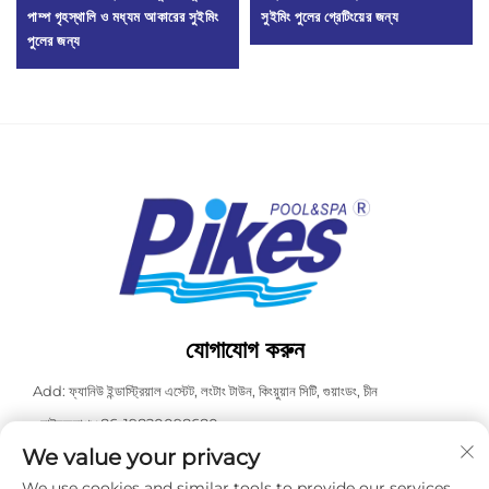
পাম্প গৃহস্থালি ও মধ্যম আকারের সুইমিং
সুইমিং পুলের গ্রেটিংয়ের জন্য
পুলের জন্য
যোগাযোগ করুন
Add: ফ্যানিউ ইন্ডাস্ট্রিয়াল এস্টেট, লংটাং টাউন, কিংয়ুয়ান সিটি, গুয়াংডং, চীন
ওয়াটসঅ্যাপ:
+86-19820098680
We value your privacy
টেল:
+86-0763-3603098
We use cookies and similar tools to provide our services.