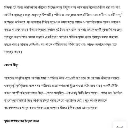
নিজস্ব হট টাবের আরামদায়ক পরিবেশে নিজের জন্য কিছুটা সময় বরাদ্দ করে নিজেকে শিথিল করা আপনার
মানসিক স্বাস্থ্যের জন্য অত্যন্ত উপকারী। পরিবারের সদস্যদের সঙ্গে হট টাবে সময় কাটানো একটি সম্পূর্ণ
চাপমুক্ত অভিজ্ঞতা, যা আপনাকে শিথিল হতে এবং উষ্ণ জলের শামক ও প্রশান্তিদায়ক প্রভাব উপভোগ
করতে সাহায্য করে। উদাহরণস্বরূপ, সকালে হট টাবে বসে থাকা আপনার মনকে একটি ব্যস্ত দিনের জন্য
প্রস্তুত করতে পারে, অথবা সন্ধ্যায় একটি স্নান আপনার শরীরকে ঘুমের জন্য প্রস্তুত করতে সাহায্য
করতে পারে। মাসাজ জেটগুলিও আপনাকে শারীরিকভাবে শিথিল হতে এবং আবেগগতভাবে শান্ত হতে
সাহায্য করবে।
কোনো বিঘ্ন
আজকের আধুনিক যুগে, আপনার সময় ও শক্তির উপর এত বেশি চাপ পড়ে যে, আপনার জীবনের সবচেয়ে
গুরুত্বপূর্ণ ব্যক্তিদের সঙ্গে সময় কাটানোর মতো ক্ষণগুলো খুঁজে পাওয়া কঠিন হয়ে যায়। একটি হট টাব
রাখলে আপনি বাইরের সমস্ত বিঘ্ন—যেমন প্রযুক্তি—কে একটু বিরতি দিতে পারেন। ফোন কল, ইমেইল
বা সোশ্যাল মিডিয়া নিয়ে আপনার চিন্তা করার কোনো প্রয়োজন নেই। বরং আপনি নিজেকে
আবেগগতভাবে শান্ত করতে পারেন এবং আপনার জীবনে ইতিবাচকতা আনতে পারেন
ঘুমের গুণগত মান উন্নত করুন