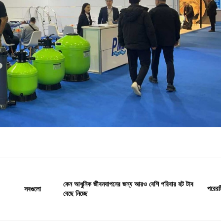
কেন আধুনিক জীবনযাপনের জন্য আরও বেশি পরিবার হট টাব
পরেরট
সবগুলো
বেছে নিচ্ছে