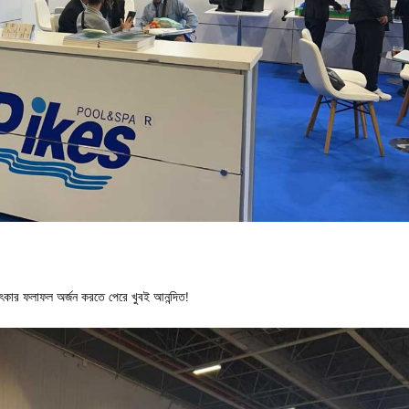
র ফলাফল অর্জন করতে পেরে খুবই আনন্দিত!