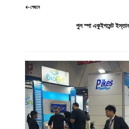
পেছনে
পুল স্পা একুইপমেন্ট ই