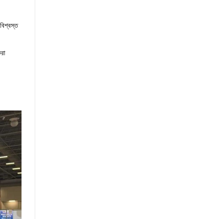
বিশ্বস্ত
করা