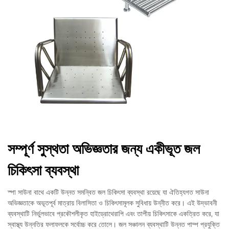
সম্পূর্ণ সুস্থতা অভিজ্ঞতার জন্য একীভূত জল
চিকিৎসা ব্যবস্থা
স্পা সাউনা বাথে একটি উন্নত সমন্বিত জল চিকিৎসা ব্যবস্থা রয়েছে যা ঐতিহ্যগত সাউনা
অভিজ্ঞতাকে অভূতপূর্ব মাত্রায় বিলাসিতা ও চিকিৎসামূলক সুবিধায় উন্নীত করে। এই উদ্ভাবনী
ব্যবস্থাটি নির্ভুলভাবে প্রকৌশলীকৃত হাইড্রোথেরাপি এবং তাপীয় চিকিৎসাকে একত্রিত করে, যা
স্বাস্থ্য উন্নতির ফলাফলকে সর্বোচ্চ করে তোলে। জল সঞ্চালন ব্যবস্থাটি উন্নত পাম্প প্রযুক্তি