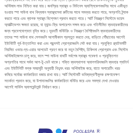
অপ্টিমাম লাভ নিশ্চিত করা যায়। জনপ্রিয় স্বাস্থ্য ও ফিটনেস অ্যাপ্লিকেশনগুলির সাথে একীভূত
হওয়ায় স্পা সাউনা বাথ বিদ্যমান স্বাস্থ্যসেবা রুটিনের সাথে সমন্বয় করতে পারে, অগ্রগতি ট্র্যাক
করতে পারে এবং ব্যাপক স্বাস্থ্য বিশ্লেষণ প্রদান করতে পারে। স্মার্ট নিয়ন্ত্রণ সিস্টেমে ভয়েস
অ্যাক্টিভেশন ক্ষমতা রয়েছে, যা হ্যান্ড-ফ্রি অপারেশন সক্ষম করে এবং গতিসীমিত ব্যবহারকারীদের
জন্য প্রবেশযোগ্যতা বৃদ্ধি করে। দূরবর্তী মনিটরিং ও নিয়ন্ত্রণ বৈশিষ্ট্যগুলি ব্যবহারকারীদের
তাদের স্পা সাউনা বাথ সেশনগুলি আগামীকাল প্রস্তুত করতে দেয়, বাড়িতে পৌঁছানোর আগেই
ইউনিটটি পূর্ব-উত্তাপিত করা এবং পছন্দসই প্রোগ্রামগুলি সেট করা যায়। প্রযুক্তি প্ল্যাটফর্মটি
নিয়মিত ওভার-দ্য-এয়ার আপডেট গ্রহণ করে যা নতুন বৈশিষ্ট্য, চিকিৎসা প্রোগ্রাম এবং সিস্টেম
অপ্টিমাইজেশন চালু করে, ফলে স্পা সাউনা বাথটি সর্বশেষ স্বাস্থ্য গবেষণা ও প্রযুক্তিগত
অগ্রগতির সাথে সর্বদা আপ-টু-ডেট থাকে। শক্তি ব্যবস্থাপনা অ্যালগরিদমগুলি ব্যবহার প্যাটার্ন
এবং ইউটিলিটি শুল্ক সময়সূচী অনুযায়ী বিদ্যুৎ খরচ অপ্টিমাইজ করে, যাতে অপারেটিং খরচ
কমিয়ে সর্বোচ্চ কার্যকারিতা বজায় রাখা যায়। স্মার্ট সিস্টেমটি ভবিষ্যদ্বাণীমূলক রক্ষণাবেক্ষণ
সতর্কতা প্রদান করে, যা উপাদানগুলির কার্যকারিতা মনিটর করে এবং সমস্যা দেখা দেওয়ার
আগেই সার্ভিস অ্যাপয়েন্টমেন্ট নির্ধারণ করে।