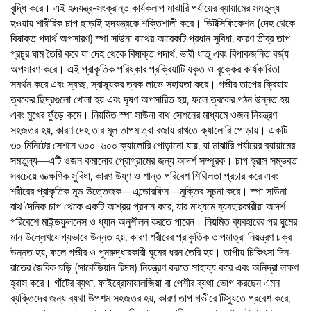
বৃদ্ধি করে। এই হৃদযন্ত্র-সংক্রান্ত কার্যকলাপ মাঝারি পর্যায়ের ব্যায়ামের সমতুল্য
হওয়ায় শারীরিক চাপ ছাড়াই হৃদযন্ত্রকে শক্তিশালী করে। ডিটক্সিফিকেশন (দেহ থেকে
বিষাক্ত পদার্থ অপসারণ) স্পা সাউনা বাথের আরেকটি প্রধান সুবিধা, কারণ তীব্র তাপ
প্রচুর ঘাম তৈরি করে যা দেহ থেকে বিষাক্ত পদার্থ, ভারী ধাতু এবং বিপাকজনিত বর্জ্য
অপসারণ করে। এই প্রাকৃতিক পরিষ্কার প্রক্রিয়াটি যকৃত ও বৃক্কের কার্যকারিতা
সমর্থন করে এবং স্বচ্ছ, স্বাস্থ্যকর ত্বক লাভে সহায়তা করে। গভীর তাপের ক্রিয়ায়
ত্বকের ছিদ্রগুলো খোলা হয় এবং দূষণ অপসারিত হয়, ফলে ত্বকের গঠন উন্নত হয়
এবং মুখের ফুঁড়ে কমে। নিয়মিত স্পা সাউনা বাথ সেশনের মাধ্যমে ওজন নিয়ন্ত্রণ
সহজতর হয়, কারণ দেহ তার মূল তাপমাত্রা বজায় রাখতে ক্যালোরি পোড়ায়। একটি
৩০ মিনিটের সেশনে ৩০০–৬০০ ক্যালোরি পোড়ানো যায়, যা মাঝারি পর্যায়ের ব্যায়ামের
সমতুল্য—এটি ওজন কমানোর প্রোগ্রামের জন্য আদর্শ সম্পূরক। চাপ হ্রাস সম্ভবত
সবচেয়ে তাত্ক্ষণিক সুবিধা, কারণ উষ্ণ ও শান্ত পরিবেশ শিথিলতা প্রচার করে এবং
শরীরের প্রাকৃতিক মূড উত্তেজক—এন্ডোরফিন—মুক্তির সূচনা করে। স্পা সাউনা
বাথ দৈনিক চাপ থেকে একটি আশ্রয় প্রদান করে, যার মাধ্যমে ব্যবহারকারীরা আদর্শ
পরিবেশে মাইন্ডফুলনেস ও ধ্যান অনুশীলন করতে পারেন। নিয়মিত ব্যবহারের পর ঘুমের
মান উল্লেখযোগ্যভাবে উন্নত হয়, কারণ শরীরের প্রাকৃতিক তাপমাত্রা নিয়ন্ত্রণ চক্র
উন্নত হয়, ফলে গভীর ও পুনরুদ্ধারকারী ঘুমের ধরন তৈরি হয়। তাপীয় চিকিৎসা দিন-
রাতের জৈবিক ঘড়ি (সার্কেডিয়ান রিদম) নিয়ন্ত্রণ করতে সাহায্য করে এবং অনিদ্রা লক্ষণ
হ্রাস করে। গাঁটের ব্যথা, ফাইব্রোমায়ালজিয়া বা পেশীর ব্যথা ভোগ করছেন এমন
ব্যক্তিদের জন্য ব্যথা উপশম সহজতর হয়, কারণ তাপ গভীরে টিস্যুতে প্রবেশ করে,