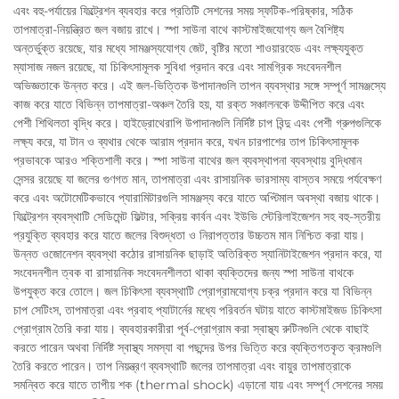
এবং বহু-পর্যায়ের ফিল্ট্রেশন ব্যবহার করে প্রতিটি সেশনের সময় স্ফটিক-পরিষ্কার, সঠিক
তাপমাত্রা-নিয়ন্ত্রিত জল বজায় রাখে। স্পা সাউনা বাথে কাস্টমাইজযোগ্য জল বৈশিষ্ট্য
অন্তর্ভুক্ত রয়েছে, যার মধ্যে সামঞ্জস্যযোগ্য জেট, বৃষ্টির মতো শাওয়ারহেড এবং লক্ষ্যযুক্ত
ম্যাসাজ নজল রয়েছে, যা চিকিৎসামূলক সুবিধা প্রদান করে এবং সামগ্রিক সংবেদনশীল
অভিজ্ঞতাকে উন্নত করে। এই জল-ভিত্তিক উপাদানগুলি তাপন ব্যবস্থার সঙ্গে সম্পূর্ণ সামঞ্জস্যে
কাজ করে যাতে বিভিন্ন তাপমাত্রা-অঞ্চল তৈরি হয়, যা রক্ত সঞ্চালনকে উদ্দীপিত করে এবং
পেশী শিথিলতা বৃদ্ধি করে। হাইড্রোথেরাপি উপাদানগুলি নির্দিষ্ট চাপ বিন্দু এবং পেশী গ্রুপগুলিকে
লক্ষ্য করে, যা টান ও ব্যথার থেকে আরাম প্রদান করে, যখন চারপাশের তাপ চিকিৎসামূলক
প্রভাবকে আরও শক্তিশালী করে। স্পা সাউনা বাথের জল ব্যবস্থাপনা ব্যবস্থায় বুদ্ধিমান
সেন্সর রয়েছে যা জলের গুণগত মান, তাপমাত্রা এবং রাসায়নিক ভারসাম্য বাস্তব সময়ে পর্যবেক্ষণ
করে এবং অটোমেটিকভাবে প্যারামিটারগুলি সামঞ্জস্য করে যাতে অপ্টিমাল অবস্থা বজায় থাকে।
ফিল্ট্রেশন ব্যবস্থাটি সেডিমেন্ট ফিল্টার, সক্রিয় কার্বন এবং ইউভি স্টেরিলাইজেশন সহ বহু-স্তরীয়
প্রযুক্তি ব্যবহার করে যাতে জলের বিশুদ্ধতা ও নিরাপত্তার উচ্চতম মান নিশ্চিত করা যায়।
উন্নত ওজোনেশন ব্যবস্থা কঠোর রাসায়নিক ছাড়াই অতিরিক্ত স্যানিটাইজেশন প্রদান করে, যা
সংবেদনশীল ত্বক বা রাসায়নিক সংবেদনশীলতা থাকা ব্যক্তিদের জন্য স্পা সাউনা বাথকে
উপযুক্ত করে তোলে। জল চিকিৎসা ব্যবস্থাটি প্রোগ্রামযোগ্য চক্র প্রদান করে যা বিভিন্ন
চাপ সেটিংস, তাপমাত্রা এবং প্রবাহ প্যাটার্নের মধ্যে পরিবর্তন ঘটায় যাতে কাস্টমাইজড চিকিৎসা
প্রোগ্রাম তৈরি করা যায়। ব্যবহারকারীরা পূর্ব-প্রোগ্রাম করা স্বাস্থ্য রুটিনগুলি থেকে বাছাই
করতে পারেন অথবা নির্দিষ্ট স্বাস্থ্য সমস্যা বা পছন্দের উপর ভিত্তি করে ব্যক্তিগতকৃত ক্রমগুলি
তৈরি করতে পারেন। তাপ নিয়ন্ত্রণ ব্যবস্থাটি জলের তাপমাত্রা এবং বায়ুর তাপমাত্রাকে
সমন্বিত করে যাতে তাপীয় শক (thermal shock) এড়ানো যায় এবং সম্পূর্ণ সেশনের সময়