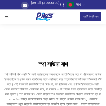
[email protected]
BN
একটি উদ্ধৃতি পান
স্পা সাউনা বাথ
স্পা সাউনা বাথ একটি বিপ্লবী স্বাস্থ্যসেবা সমাধানকে প্রতিনিধিত্ব করে যা ঐতিহ্যগত সাউনা
চিকিৎসাকে আধুনিক স্নান প্রযুক্তির সঙ্গে একত্রিত করে অতুলনীয় শিথিলীকরণ অভিজ্ঞতা সৃষ্টি
করে। এই উদ্ভাবনী সিস্টেমটি তাপ চিকিৎসা, জল চিকিৎসা এবং সুগন্ধি চিকিৎসাকে একটি
একক সমন্বিত ইউনিটে একত্রিত করে, যা বাসগৃহ ও বাণিজ্যিক উভয় প্রয়োগের জন্য ডিজাইন
করা হয়েছে। স্পা সাউনা বাথ একটি উন্নত তাপ উৎপাদন সিস্টেমের মাধ্যমে পরিচালিত হয় যা
১৫০–১৯০ ডিগ্রি ফারেনহাইটের মধ্যে আদর্শ তাপমাত্রা পরিসর বজায় রাখে, একইসঙ্গে
ব্যক্তিগত পছন্দ অনুযায়ী কাস্টমাইজযোগ্য আর্দ্রতা স্তর প্রদান করে। উন্নত ইনফ্রারেড