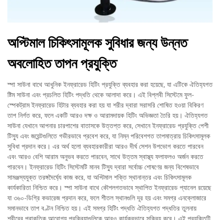
অপ্টিমাল চিকিৎসামূলক সুবিধার জন্য উন্নত
অবলোহিত তাপন প্রযুক্তি
স্পা সাউনা বাথে আধুনিক ইনফ্রারেড হিটিং প্রযুক্তি ব্যবহার করা হয়েছে, যা এটিকে ঐতিহ্যগত
ষ্টিম সাউনা এবং প্রচলিত হিটিং পদ্ধতি থেকে আলাদা করে। এই বিপ্লবী সিস্টেমে ফুল-
স্পেকট্রাম ইনফ্রারেড হিটার ব্যবহার করা হয় যা শরীর দ্বারা সরাসরি শোষিত হওয়া বিকিরণ
তাপ নির্গত করে, ফলে একটি আরও দক্ষ ও আরামদায়ক হিটিং অভিজ্ঞতা তৈরি হয়। ঐতিহ্যগত
সাউনা যেখানে আপনার চারপাশের বাতাসকে উত্তপ্ত করে, সেখানে ইনফ্রারেড প্রযুক্তি পেশী
টিস্যু এবং জয়েন্টগুলিতে গভীরভাবে প্রবেশ করে, যা নিম্ন পরিবেশগত তাপমাত্রায় চিকিৎসামূলক
সুবিধা প্রদান করে। এর অর্থ হলো ব্যবহারকারীরা আরও দীর্ঘ সেশন উপভোগ করতে পারবেন
এবং আরও বেশি আরাম অনুভব করতে পারবেন, সাথে উত্তম স্বাস্থ্য ফলাফলও অর্জন করতে
পারবেন। ইনফ্রারেড হিটিং সিস্টেমটি মানব টিস্যু দ্বারা সর্বোচ্চ শোষণের জন্য বিশেষভাবে
সামঞ্জস্যযুক্ত তরঙ্গদৈর্ঘ্যে কাজ করে, যা অপ্টিমাল শক্তি স্থানান্তর এবং চিকিৎসামূলক
কার্যকারিতা নিশ্চিত করে। স্পা সাউনা বাথে কৌশলগতভাবে স্থাপিত ইনফ্রারেড প্যানেল রয়েছে
যা ৩৬০-ডিগ্রি কভারেজ প্রদান করে, ফলে শীতল স্থানগুলি দূর হয় এবং সমগ্র এনক্লোজারে
সমানভাবে তাপ বণ্টন নিশ্চিত হয়। এই সমগ্র হিটিং পদ্ধতি ঐতিহ্যগত পদ্ধতির তুলনায়
শরীরের প্রাকৃতিক আরোগ্য প্রক্রিয়াগুলিকে আরও কার্যকরভাবে সক্রিয় করে। এই প্রযুক্তিটি