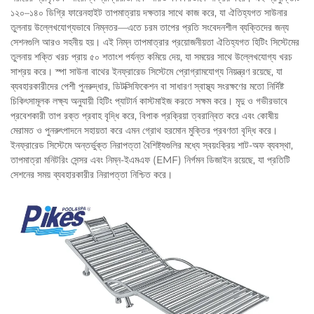
১২০–১৪০ ডিগ্রি ফারেনহাইট তাপমাত্রায় দক্ষতার সাথে কাজ করে, যা ঐতিহ্যগত সাউনার
তুলনায় উল্লেখযোগ্যভাবে নিম্নতর—এতে চরম তাপের প্রতি সংবেদনশীল ব্যক্তিদের জন্য
সেশনগুলি আরও সহনীয় হয়। এই নিম্ন তাপমাত্রার প্রয়োজনীয়তা ঐতিহ্যগত হিটিং সিস্টেমের
তুলনায় শক্তি খরচ প্রায় ৫০ শতাংশ পর্যন্ত কমিয়ে দেয়, যা সময়ের সাথে উল্লেখযোগ্য খরচ
সাশ্রয় করে। স্পা সাউনা বাথের ইনফ্রারেড সিস্টেমে প্রোগ্রামযোগ্য নিয়ন্ত্রণ রয়েছে, যা
ব্যবহারকারীদের পেশী পুনরুদ্ধার, ডিটক্সিফিকেশন বা সাধারণ স্বাস্থ্য সংরক্ষণের মতো নির্দিষ্ট
চিকিৎসামূলক লক্ষ্য অনুযায়ী হিটিং প্যাটার্ন কাস্টমাইজ করতে সক্ষম করে। মৃদু ও গভীরভাবে
প্রবেশকারী তাপ রক্ত প্রবাহ বৃদ্ধি করে, বিপাক প্রক্রিয়া ত্বরান্বিত করে এবং কোষীয়
মেরামত ও পুনরুৎপাদনে সহায়তা করে এমন গ্রোথ হরমোন মুক্তির প্রবণতা বৃদ্ধি করে।
ইনফ্রারেড সিস্টেমে অন্তর্ভুক্ত নিরাপত্তা বৈশিষ্ট্যগুলির মধ্যে স্বয়ংক্রিয় শাট-অফ ব্যবস্থা,
তাপমাত্রা মনিটরিং সেন্সর এবং নিম্ন-ইএমএফ (EMF) নির্গমন ডিজাইন রয়েছে, যা প্রতিটি
সেশনের সময় ব্যবহারকারীর নিরাপত্তা নিশ্চিত করে।