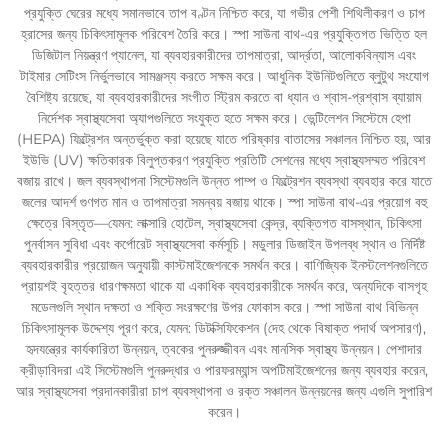
প্রযুক্তি ঘেরের মধ্যে সমানভাবে তাপ বণ্টন নিশ্চিত করে, যা গভীর পেশী শিথিলীকরণ ও চাপ
হ্রাসের জন্য চিকিৎসামূলক পরিবেশ তৈরি করে। স্পা সাউনা বাথ-এর প্রযুক্তিগত ভিত্তি হল
ডিজিটাল নিয়ন্ত্রণ প্যানেল, যা ব্যবহারকারীদের তাপমাত্রা, আর্দ্রতা, আলোকবিন্যাস এবং
টাইমার সেটিংস নির্ভুলভাবে সামঞ্জস্য করতে সক্ষম করে। আধুনিক ইউনিটগুলিতে ব্লুটুথ সংযোগ
বৈশিষ্ট্য রয়েছে, যা ব্যবহারকারীদের সংগীত স্ট্রিম করতে বা ধ্যান ও শ্বাস-প্রশ্বাস ব্যায়াম
নির্দেশক স্বাস্থ্যসেবা অ্যাপগুলিতে সংযুক্ত হতে সক্ষম করে। ভেন্টিলেশন সিস্টেমে হেপা
(HEPA) ফিল্ট্রেশন অন্তর্ভুক্ত করা হয়েছে যাতে পরিষ্কার বাতাসের সঞ্চালন নিশ্চিত হয়, আর
ইউভি (UV) ক্ষতিকারক বিলুপ্তকরণ প্রযুক্তি প্রতিটি সেশনের মধ্যে স্বাস্থ্যসম্মত পরিবেশ
বজায় রাখে। জল ব্যবস্থাপনা সিস্টেমগুলি উন্নত পাম্প ও ফিল্ট্রেশন ব্যবস্থা ব্যবহার করে যাতে
জলের আদর্শ গুণগত মান ও তাপমাত্রা সমন্বয় বজায় থাকে। স্পা সাউনা বাথ-এর প্রয়োগ বহু
ক্ষেত্রে বিস্তৃত—যেমন: লাক্সারি হোটেল, স্বাস্থ্যসেবা কেন্দ্র, ব্যক্তিগত বাসস্থান, চিকিৎসা
পুনর্বাসন সুবিধা এবং কর্পোরেট স্বাস্থ্যসেবা কর্মসূচি। মডুলার ডিজাইন উপলব্ধ স্থান ও নির্দিষ্ট
ব্যবহারকারীর প্রয়োজন অনুযায়ী কাস্টমাইজেশনকে সমর্থন করে। বাণিজ্যিক ইনস্টলেশনগুলিতে
প্রায়শই বৃহত্তর ধারণক্ষমতা থাকে যা একাধিক ব্যবহারকারীকে সমর্থন করে, অন্যদিকে বাসগৃহ
মডেলগুলি স্থান দক্ষতা ও শক্তি সংরক্ষণের উপর ফোকাস করে। স্পা সাউনা বাথ বিভিন্ন
চিকিৎসামূলক উদ্দেশ্য পূরণ করে, যেমন: ডিটক্সিফিকেশন (দেহ থেকে বিষাক্ত পদার্থ অপসারণ),
হৃদযন্ত্রের কার্যকারিতা উন্নয়ন, ত্বকের পুনরুজ্জীবন এবং মানসিক স্বাস্থ্য উন্নয়ন। পেশাদার
ক্রীড়াবিদরা এই সিস্টেমগুলি পুনরুদ্ধার ও পারফরম্যান্স অপটিমাইজেশনের জন্য ব্যবহার করেন,
আর স্বাস্থ্যসেবা প্রদানকারীরা চাপ ব্যবস্থাপনা ও রক্ত সঞ্চালন উন্নয়নের জন্য এগুলি সুপারিশ
করেন।