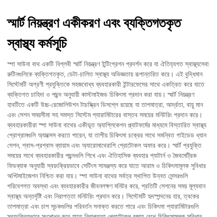
স্মার্ট নিয়ন্ত্রণ একীকরণ এবং ব্যক্তিগতকৃত
স্বাস্থ্য কর্মসূচি
স্পা সাউনা বাথ একটি বিপ্লবী স্মার্ট নিয়ন্ত্রণ ইন্টিগ্রেশন প্রদর্শন করে যা ঐতিহ্যগত স্বাস্থ্যসেবা
রুটিনগুলিকে ব্যক্তিগতকৃত, ডেটা-চালিত স্বাস্থ্য অভিজ্ঞতায় রূপান্তরিত করে। এই বুদ্ধিমান
সিস্টেমটি অগ্রণী প্রযুক্তিকে সহজবোধ্য ব্যবহারকারী ইন্টারফেসের সাথে একত্রিত করে যাতে
ব্যক্তিগত চাহিদা ও পছন্দ অনুযায়ী কাস্টমাইজড চিকিৎসা প্রদান করা যায়। স্মার্ট নিয়ন্ত্রণ
হাবটিতে একটি উচ্চ-রেজোলিউশন টাচস্ক্রিন ডিসপ্লে রয়েছে যা তাপমাত্রা, আর্দ্রতা, বায়ু মান
এবং সেশন সময়সীমা সহ সমস্ত সিস্টেম প্যারামিটারের বাস্তব সময়ের মনিটরিং প্রদান করে।
ব্যবহারকারীরা স্পা সাউনা বাথের একীভূত অ্যাপ্লিকেশন প্ল্যাটফর্মের মাধ্যমে বিস্তারিত স্বাস্থ্য
প্রোগ্রামগুলি অ্যাক্সেস করতে পারেন, যা তাপীয় চিকিৎসা চক্রের সাথে সমন্বিত গাইডেড ধ্যান
সেশন, শ্বাস-প্রশ্বাস ব্যায়াম এবং অ্যারোমাথেরাপি প্রোটোকল অফার করে। স্মার্ট প্রযুক্তি
সময়ের সাথে ব্যবহারকারীর পছন্দগুলি শিখে এবং ঐতিহাসিক ব্যবহার প্যাটার্ন ও জৈবমেট্রিক
ফিডব্যাক অনুযায়ী স্বয়ংক্রিয়ভাবে সেটিংস সামঞ্জস্য করে যাতে আরাম ও চিকিৎসামূলক সুবিধার
অপ্টিমাইজেশন নিশ্চিত করা যায়। স্পা সাউনা বাথের সর্বত্র স্থাপিত উন্নত সেন্সরগুলি
পরিবেশগত অবস্থা এবং ব্যবহারকারীর জীবনলক্ষণ মনিটর করে, প্রতিটি সেশনের সময় মূল্যবান
স্বাস্থ্য অন্তর্দৃষ্টি এবং নিরাপত্তা মনিটরিং প্রদান করে। সিস্টেমটি হৃদস্পন্দনের হার, ত্বকের
তাপমাত্রা এবং চাপ সূচকগুলির পরিবর্তন সনাক্ত করতে পারে এবং চিকিৎসা প্যারামিটারগুলি
স্বয়ংক্রিয়ভাবে সংশোধন করে যাতে নিরাপত্তা প্রোটোকল বজায় রেখে চিকিৎসামূলক সুবিধার