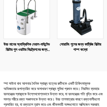
উচ্চ মানের অ্যাক্রিলিক দেয়াল-মাউন্টেড
সোয়ামিং পুলের জন্য কার্ট্রিজ ফিল্টার
ফিল্টার পুল ওয়াটার ফিল্ট্রেশনের জন্য,
পাম্প কম্বো
দেয়ালে ইনস্টল করা হয় PK8025
স্পা সাউনা বাথ আপনার দৈনিক স্বাস্থ্য যত্নের রুটিনকে একটি চিকিৎসামূলক
অভিজ্ঞতায় রূপান্তরিত করে অসাধারণ স্বাস্থ্য সুবিধা প্রদান করে। নিয়মিত ব্যবহার
হৃদযন্ত্রের স্বাস্থ্যকে উল্লেখযোগ্যভাবে উন্নত করে, যা হৃদযন্ত্রের গতি বৃদ্ধি করে এবং
সমগ্র শরীরে রক্ত সঞ্চালনকে উন্নত করে। উচ্চ তাপমাত্রার কারণে রক্তনালীগুলো
প্রসারিত হয়, যা রক্তচাপ হ্রাস করে এবং জীবনদায়ী অঙ্গগুলোতে অক্সিজেন সরবরাহ