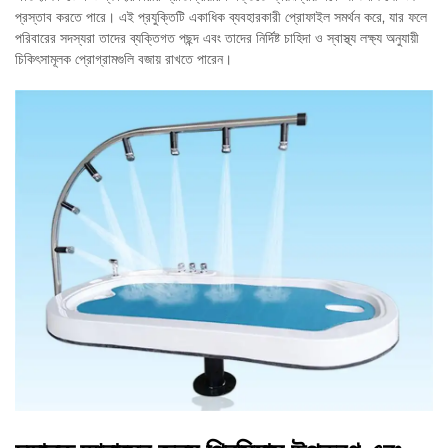
প্রস্তাব করতে পারে। এই প্রযুক্তিটি একাধিক ব্যবহারকারী প্রোফাইল সমর্থন করে, যার ফলে
পরিবারের সদস্যরা তাদের ব্যক্তিগত পছন্দ এবং তাদের নির্দিষ্ট চাহিদা ও স্বাস্থ্য লক্ষ্য অনুযায়ী
চিকিৎসামূলক প্রোগ্রামগুলি বজায় রাখতে পারেন।