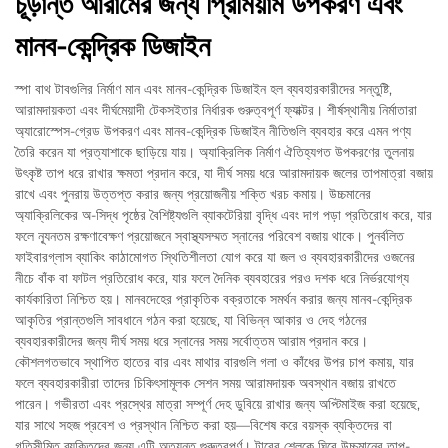
চূড়ান্ত আরামের জন্য প্রিমিয়াম উপকরণ এবং
মানব-কেন্দ্রিক ডিজাইন
স্পা বাথ টাবগুলির নির্মাণ মান এবং মানব-কেন্দ্রিক ডিজাইন হল ব্যবহারকারীদের সন্তুষ্টি,
আরামদায়কতা এবং দীর্ঘমেয়াদী টেকসইতার নির্ধারক গুরুত্বপূর্ণ ফ্যাক্টর। শীর্ষস্থানীয় নির্মাতারা
অ্যারোস্পেস-গ্রেড উপকরণ এবং মানব-কেন্দ্রিক ডিজাইন নীতিগুলি ব্যবহার করে এমন পণ্য
তৈরি করেন যা প্রত্যাশাকে ছাড়িয়ে যায়। অ্যাক্রিলিক নির্মাণ ঐতিহ্যগত উপকরণের তুলনায়
উৎকৃষ্ট তাপ ধরে রাখার ক্ষমতা প্রদান করে, যা দীর্ঘ সময় ধরে আরামদায়ক জলের তাপমাত্রা বজায়
রাখে এবং পুনরায় উত্তপ্ত করার জন্য প্রয়োজনীয় শক্তি খরচ কমায়। উচ্চমানের
অ্যাক্রিলিকের অ-সিদ্ধ পৃষ্ঠের বৈশিষ্ট্যগুলি ব্যাকটেরিয়া বৃদ্ধি এবং দাগ পড়া প্রতিরোধ করে, যার
ফলে ন্যূনতম রক্ষণাবেক্ষণ প্রয়োজনে স্বাস্থ্যসম্মত স্নানের পরিবেশ বজায় থাকে। পুনর্বলিত
ফাইবারগ্লাস ব্যাকিং কাঠামোগত স্থিতিশীলতা যোগ করে যা জল ও ব্যবহারকারীদের ওজনের
নীচে বাঁক বা ফাটল প্রতিরোধ করে, যার ফলে দৈনিক ব্যবহারের পরও দশক ধরে নির্ভরযোগ্য
কার্যকারিতা নিশ্চিত হয়। মানবদেহের প্রাকৃতিক বক্রতাকে সমর্থন করার জন্য মানব-কেন্দ্রিক
আকৃতির প্রান্তগুলি সাবধানে গঠন করা হয়েছে, যা বিভিন্ন আকার ও দেহ গঠনের
ব্যবহারকারীদের জন্য দীর্ঘ সময় ধরে স্নানের সময় সর্বোত্তম আরাম প্রদান করে।
কৌশলগতভাবে স্থাপিত হাতের বার এবং মাথার বারগুলি গলা ও কাঁধের উপর চাপ কমায়, যার
ফলে ব্যবহারকারীরা তাদের চিকিৎসামূলক সেশন সময় আরামদায়ক অবস্থান বজায় রাখতে
পারেন। গভীরতা এবং প্রস্থের মাত্রা সম্পূর্ণ দেহ ডুবিয়ে রাখার জন্য অপ্টিমাইজ করা হয়েছে,
যার সাথে সহজ প্রবেশ ও প্রস্থান নিশ্চিত করা হয়—বিশেষ করে বয়স্ক ব্যক্তিদের বা
গতিসীমিত ব্যক্তিদের জন্য এটি অত্যন্ত গুরুত্বপূর্ণ। টাবের শেলকে ঘিরে উচ্চমানের তাপ-