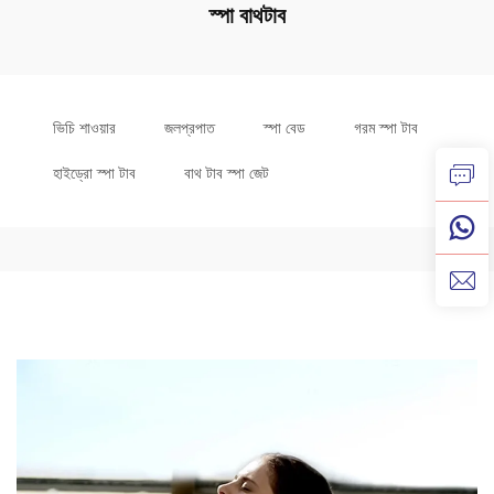
স্পা বাথটাব
ভিচি শাওয়ার
জলপ্রপাত
স্পা বেড
গরম স্পা টাব
হাইড্রো স্পা টাব
বাথ টাব স্পা জেট