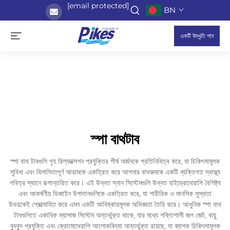
[email protected]
BN
একটি উদ্ধৃতি পান
স্পা বাথটাব
স্পা বাথ টাবগুলি গৃহ রিল্যাক্সেশন প্রযুক্তির শীর্ষ অর্জনকে প্রতিনিধিত্ব করে, যা চিকিৎসামূলক
সুবিধা এবং বিলাসিতাপূর্ণ আরামকে একত্রিত করে আপনার বাথরুমকে একটি ব্যক্তিগত স্বাস্থ্য
পবিত্র স্থানে রূপান্তরিত করে। এই উন্নত স্নান সিস্টেমগুলি উন্নত হাইড্রোথেরাপি বৈশিষ্ট্য
এবং আকর্ষণীয় ডিজাইন উপাদানগুলিকে একত্রিত করে, যা শারীরিক ও মানসিক সুস্থতা
উভয়কেই প্রোত্সাহিত করে এমন একটি আবিষ্কারমূলক অভিজ্ঞতা তৈরি করে। আধুনিক স্পা বাথ
টাবগুলিতে একাধিক ম্যাসাজ সিস্টেম অন্তর্ভুক্ত থাকে, যার মধ্যে শক্তিশালী জল জেট, বায়ু
বুদবুদ প্রযুক্তি এবং ক্রোমোথেরাপি আলোকবিদ্যা অন্তর্ভুক্ত রয়েছে, যা ব্যাপক চিকিৎসামূলক