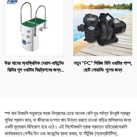
উচ্চ মানের অ্যাক্রিলিক দেয়াল-মাউন্টেড
নতুন "PC" সিরিজ মিনি ওয়াটার পাম্প,
ফিল্টার পুল ওয়াটার ফিল্ট্রেশনের জন্য,
ছোট সোয়ামিং পুলের জন্য
দেয়ালে ইনস্টল করা হয় PK8025
স্পা বাথ টাবগুলি শুধুমাত্র সহজ বিশ্রামের চেয়ে অনেক বেশি দূর পর্যন্ত উৎকৃষ্ট স্বাস্থ্য
সুবিধা প্রদান করে, যা জীবনের গুণগত মান উন্নত করতে চাওয়া বাড়ির মালিকদের জন্য
একটি মূল্যবান বিনিয়োগ হয়ে ওঠে। এই সিস্টেমগুলি দ্বারা প্রদত্ত হাইড্রোথেরাপি
কার্যকরভাবে পেশীর টান এবং জয়েন্টের ব্যথা কমায়, যা গাঁটুবিষ (অ্যার্থ্রাইটিস),