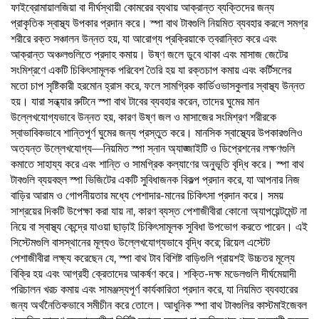
ফাইব্রোমায়ালজিয়া বা দীর্ঘস্থায়ী কোমরের ব্যথায় আক্রান্ত ব্যক্তিদের জন্য
প্রাকৃতিক স্বাস্থ্য উপকার প্রদান করে। স্পা বাথ টাবগুলি নিয়মিত ব্যবহার করলে সমগ্র
শরীরে রক্ত সঞ্চালন উন্নত হয়, যা আরোগ্য প্রক্রিয়াকে ত্বরান্বিত করে এবং
আক্রান্ত অঞ্চলগুলিতে প্রদাহ কমায়। উষ্ণ জলে ডুবে থাকা এবং মাসাজ জেটের
সংমিশ্রণে একটি চিকিৎসামূলক পরিবেশ তৈরি হয় যা রক্তচাপ কমায় এবং কর্টিসলের
মতো চাপ সৃষ্টিকারী হরমোন হ্রাস করে, ফলে সামগ্রিক কার্ডিওভাসকুলার স্বাস্থ্য উন্নত
হয়। যারা সন্ধ্যার রুটিনে স্পা বাথ টাবের ব্যবহার করেন, তাদের ঘুমের মান
উল্লেখযোগ্যভাবে উন্নত হয়, কারণ উষ্ণ জল ও মাসাজের সংমিশ্রণ শরীরকে
স্বাভাবিকভাবে শান্তিপূর্ণ ঘুমের জন্য প্রস্তুত করে। মানসিক স্বাস্থ্যের উপকারগুলিও
অত্যন্ত উল্লেখযোগ্য—নিয়মিত স্পা স্নান অ্যাঙ্জাইটি ও ডিপ্রেশনের লক্ষণগুলি
কমাতে সাহায্য করে এবং শান্তি ও সামগ্রিক কল্যাণের অনুভূতি বৃদ্ধি করে। স্পা বাথ
টাবগুলি ব্যয়বহুল স্পা ভিজিটের একটি সুবিধাজনক বিকল্প প্রদান করে, যা আপনার নিজ
বাড়ির আরাম ও গোপনীয়তার মধ্যে পেশাদার-মানের চিকিৎসা প্রদান করে। সময়
সাশ্রয়ের দিকটি উপেক্ষা করা যায় না, কারণ ব্যস্ত পেশাজীবীরা কোনো অ্যাপয়েন্টমেন্ট না
নিয়ে বা স্বাস্থ্য কেন্দ্রে যাওয়া ছাড়াই চিকিৎসামূলক সুবিধা উপভোগ করতে পারেন। এই
সিস্টেমগুলি বাসস্থানের মূল্যও উল্লেখযোগ্যভাবে বৃদ্ধি করে; রিয়েল এস্টেট
পেশাজীবীরা লক্ষ্য করেছেন যে, স্পা বাথ টাব বিশিষ্ট বাড়িগুলি প্রায়শই উচ্চতর মূল্যে
বিক্রি হয় এবং আগ্রহী ক্রেতাদের আকর্ষণ করে। শক্তি-দক্ষ মডেলগুলি দীর্ঘমেয়াদী
পরিচালন খরচ কমায় এবং সামঞ্জস্যপূর্ণ কার্যকারিতা প্রদান করে, যা নিয়মিত ব্যবহারের
জন্য অর্থনৈতিকভাবে সমীচীন করে তোলে। আধুনিক স্পা বাথ টাবগুলির কাস্টমাইজেবল