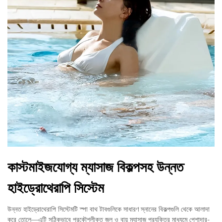
কাস্টমাইজযোগ্য ম্যাসাজ বিকল্পসহ উন্নত
হাইড্রোথেরাপি সিস্টেম
উন্নত হাইড্রোথেরাপি সিস্টেমটি স্পা বাথ টাবগুলিকে সাধারণ স্নানের বিকল্পগুলি থেকে আলাদা
করে তোলে—এটি সঠিকভাবে প্রকৌশলীকৃত জল ও বায়ু ম্যাসাজ প্রযুক্তির মাধ্যমে পেশাদার-