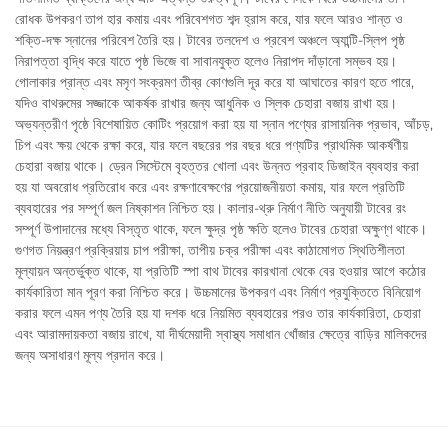
রোধক উপকরণ তাপ হার কমায় এবং পরিবেশগত শব্দ হ্রাস করে, যার ফলে আরও শান্ত ও
শক্তি-দক্ষ স্নানের পরিবেশ তৈরি হয়। টাবের তলদেশ ও প্রবেশ অঞ্চলে অ্যান্টি-স্লিপ পৃষ্ঠ
নিরাপত্তা বৃদ্ধি করে যাতে পৃষ্ঠ ভিজে বা সাবানযুক্ত হলেও নিরাপদ দাঁড়ানো সম্ভব হয়।
গোলাকার প্রান্ত এবং মসৃণ সংক্রমণ তীব্র কোণগুলি দূর করে যা আঘাতের কারণ হতে পারে,
যদিও বাথরুমের সজ্জাকে আকর্ষক রাখার জন্য আধুনিক ও স্লিক চেহারা বজায় রাখা হয়।
অভ্যন্তরীণ পৃষ্ঠে বিশেষায়িত কোটিং প্রয়োগ করা হয় যা স্নান পণ্যের রাসায়নিক প্রভাব, আঁচড়,
চিপ এবং ক্ষয় থেকে রক্ষা করে, যার ফলে বছরের পর বছর ধরে পণ্যটির প্রাথমিক আকর্ষণীয়
চেহারা বজায় থাকে। ড্রেন সিস্টেমে বৃহত্তর খোলা এবং উন্নত প্রবাহ ডিজাইন ব্যবহার করা
হয় যা অবরোধ প্রতিরোধ করে এবং রক্ষণাবেক্ষণের প্রয়োজনীয়তা কমায়, যার ফলে প্রতিটি
ব্যবহারের পর সম্পূর্ণ জল নিষ্কাশন নিশ্চিত হয়। কালার-থ্রু নির্মাণ নীতি অনুযায়ী টাবের রং
সম্পূর্ণ উপাদানের মধ্যে বিস্তৃত থাকে, ফলে ক্ষুদ্র পৃষ্ঠ ক্ষতি হলেও টাবের চেহারা অক্ষুণ্ণ থাকে।
গুণগত নিয়ন্ত্রণ প্রক্রিয়ায় চাপ পরীক্ষা, তাপীয় চক্র পরীক্ষা এবং কাঠামোগত স্থিতিশীলতা
মূল্যায়ন অন্তর্ভুক্ত থাকে, যা প্রতিটি স্পা বাথ টাবের কারখানা থেকে বের হওয়ার আগে কঠোর
কার্যকারিতা মান পূরণ করা নিশ্চিত করে। উচ্চমানের উপকরণ এবং নির্মাণ প্রযুক্তিতে বিনিয়োগ
করার ফলে এমন পণ্য তৈরি হয় যা দশক ধরে নিয়মিত ব্যবহারের পরও তার কার্যকারিতা, চেহারা
এবং আরামদায়কতা বজায় রাখে, যা দীর্ঘমেয়াদী স্বাস্থ্য সমাধান খোঁজার ক্ষেত্রে বাড়ির মালিকদের
জন্য অসাধারণ মূল্য প্রদান করে।