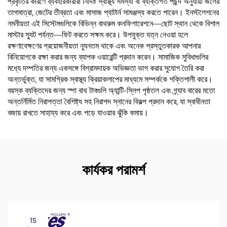
প্রকৃতির কারণে ব্যবহারকারীরা নির্দিষ্ট স্বাস্থ্য সমস্যা বা ব্যক্তিগত পছন্দ অনুযায়ী জলের
তাপমাত্রা, জেটের তীব্রতা এবং মাসাজ প্যাটার্ন সামঞ্জস্য করতে পারেন। ইনস্টলেশনের
নমনীয়তা এই সিস্টেমগুলিকে বিভিন্ন বাথরুম কনফিগারেশনে—ছোট স্থান থেকে বিশাল
মাস্টার স্যুট পর্যন্ত—ফিট করতে সক্ষম করে। উপযুক্ত যত্ন নেওয়া হলে
রক্ষণাবেক্ষণের প্রয়োজনীয়তা ন্যূনতম থাকে এবং অনেক প্রস্তুতকারক আপনার
বিনিয়োগকে রক্ষা করার জন্য ব্যাপক ওয়ারেন্টি প্রদান করেন। সামাজিক সুবিধাগুলির
মধ্যে দম্পতির জন্য একসঙ্গে বিশ্রামদায়ক অভিজ্ঞতা ভাগ করার সুযোগ তৈরি করা
অন্তর্ভুক্ত, যা সামগ্রিক স্বাস্থ্য ক্রিয়াকলাপের মাধ্যমে সম্পর্ককে শক্তিশালী করে।
বয়স্ক ব্যক্তিদের জন্য স্পা বাথ টাবগুলি অ্যান্টি-স্লিপ পৃষ্ঠতল এবং গ্র্যাব বারের মতো
অন্তর্নির্মিত নিরাপত্তা বৈশিষ্ট্য সহ নিরাপদ স্নানের বিকল্প প্রদান করে, যা স্বাধীনতা
বজায় রাখতে সাহায্য করে এবং পড়ে যাওয়ার ঝুঁকি কমায়।
কার্যকর পরামর্শ
15