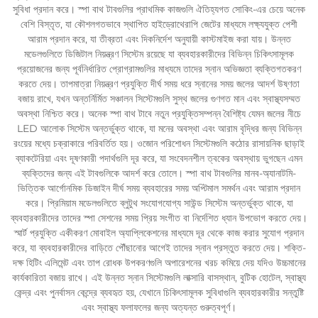
সুবিধা প্রদান করে। স্পা বাথ টাবগুলির প্রাথমিক কাজগুলি ঐতিহ্যগত সোকিং-এর চেয়ে অনেক
বেশি বিস্তৃত, যা কৌশলগতভাবে স্থাপিত হাইড্রোথেরাপি জেটের মাধ্যমে লক্ষ্যযুক্ত পেশী
আরাম প্রদান করে, যা তীব্রতা এবং দিকনির্দেশ অনুযায়ী কাস্টমাইজ করা যায়। উন্নত
মডেলগুলিতে ডিজিটাল নিয়ন্ত্রণ সিস্টেম রয়েছে যা ব্যবহারকারীদের বিভিন্ন চিকিৎসামূলক
প্রয়োজনের জন্য পূর্বনির্ধারিত প্রোগ্রামগুলির মাধ্যমে তাদের স্নান অভিজ্ঞতা ব্যক্তিগতকরণ
করতে দেয়। তাপমাত্রা নিয়ন্ত্রণ প্রযুক্তি দীর্ঘ সময় ধরে স্নানের সময় জলের আদর্শ উষ্ণতা
বজায় রাখে, যখন অন্তর্নির্মিত সঞ্চালন সিস্টেমগুলি সুস্থ জলের গুণগত মান এবং স্বাস্থ্যসম্মত
অবস্থা নিশ্চিত করে। অনেক স্পা বাথ টাবে নতুন প্রযুক্তিসম্পন্ন বৈশিষ্ট্য যেমন জলের নীচে
LED আলোক সিস্টেম অন্তর্ভুক্ত থাকে, যা মনের অবস্থা এবং আরাম বৃদ্ধির জন্য বিভিন্ন
রংয়ের মধ্যে চক্রাকারে পরিবর্তিত হয়। ওজোন পরিশোধন সিস্টেমগুলি কঠোর রাসায়নিক ছাড়াই
ব্যাকটেরিয়া এবং দূষণকারী পদার্থগুলি দূর করে, যা সংবেদনশীল ত্বকের অবস্থায় ভুগছেন এমন
ব্যক্তিদের জন্য এই টাবগুলিকে আদর্শ করে তোলে। স্পা বাথ টাবগুলির মানব-অ্যানাটমি-
ভিত্তিক আর্গোনমিক ডিজাইন দীর্ঘ সময় ব্যবহারের সময় অপ্টিমাল সমর্থন এবং আরাম প্রদান
করে। প্রিমিয়াম মডেলগুলিতে ব্লুটুথ সংযোগযোগ্য সাউন্ড সিস্টেম অন্তর্ভুক্ত থাকে, যা
ব্যবহারকারীদের তাদের স্পা সেশনের সময় প্রিয় সংগীত বা নির্দেশিত ধ্যান উপভোগ করতে দেয়।
স্মার্ট প্রযুক্তি একীকরণ মোবাইল অ্যাপ্লিকেশনের মাধ্যমে দূর থেকে কাজ করার সুযোগ প্রদান
করে, যা ব্যবহারকারীদের বাড়িতে পৌঁছানোর আগেই তাদের স্নান প্রস্তুত করতে দেয়। শক্তি-
দক্ষ হিটিং এলিমেন্ট এবং তাপ রোধক উপকরণগুলি অপারেশনের খরচ কমিয়ে দেয় যদিও উচ্চমানের
কার্যকারিতা বজায় রাখে। এই উন্নত স্নান সিস্টেমগুলি লাক্সারি বাসস্থান, বুটিক হোটেল, স্বাস্থ্য
কেন্দ্র এবং পুনর্বাসন কেন্দ্রে ব্যবহৃত হয়, যেখানে চিকিৎসামূলক সুবিধাগুলি ব্যবহারকারীর সন্তুষ্টি
এবং স্বাস্থ্য ফলাফলের জন্য অত্যন্ত গুরুত্বপূর্ণ।