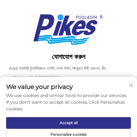
যোগাযোগ করুন
Add: ফ্যানিউ ইন্ডাস্ট্রিয়াল এস্টেট, লংটাং টাউন, কিংয়ুয়ান সিটি, গুয়াংডং, চীন
ওয়াটসঅ্যাপ:
+86-19820098680
We value your privacy
টেলিফোন:
+86-0763-3603098
We use cookies and similar tools to provide our services.
ই-মেইল:
[email protected]
If you don't want to accept all cookies, click Personalize
cookies.
কপিরাইট © ২০২৬ গুয়াংডং কাসডালি পুল স্পা একুইপমেন্ট কো., লিমিটেড। সর্বস্বত্ব সংরক্ষিত। -
গোপনীয়তা নীতি
Accept all
Personalize cookies