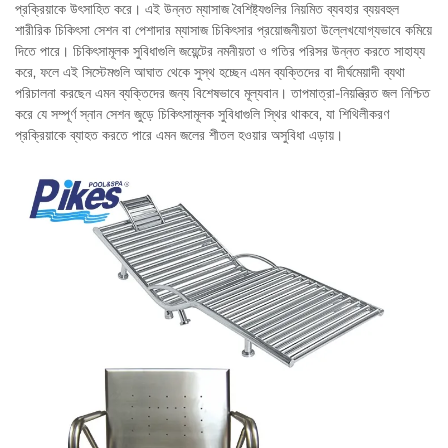
প্রক্রিয়াকে উৎসাহিত করে। এই উন্নত ম্যাসাজ বৈশিষ্ট্যগুলির নিয়মিত ব্যবহার ব্যয়বহুল
শারীরিক চিকিৎসা সেশন বা পেশাদার ম্যাসাজ চিকিৎসার প্রয়োজনীয়তা উল্লেখযোগ্যভাবে কমিয়ে
দিতে পারে। চিকিৎসামূলক সুবিধাগুলি জয়েন্টের নমনীয়তা ও গতির পরিসর উন্নত করতে সাহায্য
করে, ফলে এই সিস্টেমগুলি আঘাত থেকে সুস্থ হচ্ছেন এমন ব্যক্তিদের বা দীর্ঘমেয়াদী ব্যথা
পরিচালনা করছেন এমন ব্যক্তিদের জন্য বিশেষভাবে মূল্যবান। তাপমাত্রা-নিয়ন্ত্রিত জল নিশ্চিত
করে যে সম্পূর্ণ স্নান সেশন জুড়ে চিকিৎসামূলক সুবিধাগুলি স্থির থাকবে, যা শিথিলীকরণ
প্রক্রিয়াকে ব্যাহত করতে পারে এমন জলের শীতল হওয়ার অসুবিধা এড়ায়।