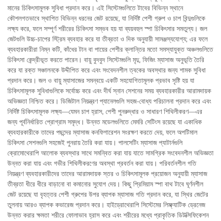
মানের চিকিৎসামূলক সুবিধা প্রদান করে। এই সিস্টেমগুলিতে টাবের বিভিন্ন স্থানে
কৌশলগতভাবে স্থাপিত বিভিন্ন ধরনের জেট রয়েছে, যা নির্দিষ্ট পেশী গ্রুপ ও চাপ বিন্দুগুলিকে
লক্ষ্য করে, ফলে সম্পূর্ণ শরীরের চিকিৎসা সম্ভব হয় যা ব্যয়বহুল স্পা চিকিৎসার সমতুল্য। জল
জেটগুলি উচ্চ-চাপের স্ট্রিম ব্যবহার করে যা তীব্রতা ও দিক অনুযায়ী সামঞ্জস্যযোগ্য; এর ফলে
ব্যবহারকারীরা নিম্ন কটি, কাঁধের টান বা পায়ের পেশীর ক্লান্তির মতো সমস্যাযুক্ত অঞ্চলগুলিতে
চিকিৎসা কেন্দ্রীভূত করতে পারেন। বায়ু বুদবুদ সিস্টেমগুলি মৃদু, ফিজিং ম্যাসাজ অনুভূতি তৈরি
করে যা রক্ত সঞ্চালনকে উদ্দীপিত করে এবং সংবেদনশীল ত্বকের অবস্থার জন্য শামক সুবিধা
প্রদান করে। জল ও বায়ু ম্যাসাজের সমন্বয়ে একটি সহযোগিতামূলক প্রভাব সৃষ্টি হয় যা
চিকিৎসামূলক সুবিধাগুলিকে সর্বোচ্চ করে এবং দীর্ঘ স্নান সেশনের সময় ব্যবহারকারীর আরামদায়ক
অভিজ্ঞতা নিশ্চিত করে। ডিজিটাল নিয়ন্ত্রণ প্যানেলগুলি সহজ-বোধ্য পরিচালনা প্রদান করে এবং
নির্দিষ্ট চিকিৎসামূলক লক্ষ্য—যেমন চাপ হ্রাস, পেশী পুনরুদ্ধার ও সাধারণ শিথিলীকরণ—এর
জন্য পূর্বনির্ধারিত প্রোগ্রাম সমৃদ্ধ। উন্নত মডেলগুলিতে মেমরি সেটিংস রয়েছে যা একাধিক
ব্যবহারকারীকে তাদের পছন্দের ম্যাসাজ কনফিগারেশন সংরক্ষণ করতে দেয়, ফলে অপটিমাল
চিকিৎসা সেশনগুলি সহজেই পুনরায় তৈরি করা যায়। পালসেটিং ম্যাসাজ প্যাটার্নগুলি
ক্রোমোথেরাপি আলোক ব্যবস্থার সাথে সমন্বিত করা যায় যাতে সামগ্রিক সংবেদনশীল অভিজ্ঞতা
উন্নত করা যায় এবং গভীর শিথিলীকরণের অবস্থা প্রবর্তন করা যায়। পরিবর্তনশীল গতি
নিয়ন্ত্রণ ব্যবহারকারীদের তাদের আরামদায়ক স্তর ও চিকিৎসামূলক প্রয়োজন অনুযায়ী ম্যাসাজ
তীব্রতা ধীরে ধীরে বাড়ানো বা কমানোর সুযোগ দেয়। কিছু প্রিমিয়াম স্পা বাথ টাবে ঘূর্ণনশীল
জেট রয়েছে যা বৃহত্তর পেশী গ্রুপের উপর ব্যাপক ম্যাসাজ গতি প্রদান করে, যা স্থির জেটের
তুলনায় আরও ব্যাপক কভারেজ প্রদান করে। হাইড্রোথেরাপি সিস্টেমের লিম্ফ্যাটিক ড্রেনেজ
উন্নত করার ক্ষমতা শরীরে ফোলাভাব হ্রাস করে এবং শরীরের মধ্যে প্রাকৃতিক ডিটক্সিফিকেশন