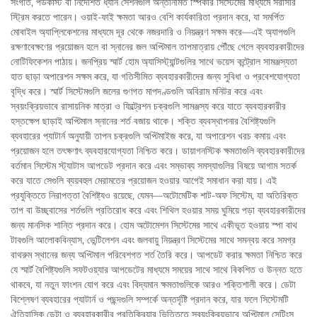
সংগীত, পডকাস্ট বা নির্দেশিত ধ্যান সেশনগুলি অন্তর্নির্মিত স্পিকার সিস্টেমের মাধ্যমে সরাসরি
স্ট্রিম করতে পারেন। ওয়াই-ফাই ক্ষমতা আরও বেশি কার্যকারিতা প্রদান করে, যা সমর্পিত
মোবাইল অ্যাপ্লিকেশনের মাধ্যমে দূর থেকে নজরদারি ও নিয়ন্ত্রণ সক্ষম করে—এই অ্যাপগুলি
রক্ষণাবেক্ষণের প্রয়োজন হলে বা স্নানের জল অপ্টিমাল তাপমাত্রায় পৌঁছে গেলে ব্যবহারকারীদের
নোটিফিকেশন পাঠায়। জনপ্রিয় স্মার্ট হোম অ্যাসিস্ট্যান্টগুলির সাথে ভয়েস কন্ট্রোল সামঞ্জস্যতা
হাত ছাড়া অপারেশন সক্ষম করে, যা গতিসীমিত ব্যবহারকারীদের জন্য সুবিধা ও প্রবেশযোগ্যতা
বৃদ্ধি করে। স্মার্ট সিস্টেমগুলি জলের গুণগত মাপদণ্ডগুলি অবিরাম মনিটর করে এবং
স্বয়ংক্রিয়ভাবে রাসায়নিক মাত্রা ও ফিল্ট্রেশন চক্রগুলি সামঞ্জস্য করে যাতে ব্যবহারকারীর
হস্তক্ষেপ ছাড়াই অপ্টিমাল স্নানের শর্ত বজায় থাকে। শক্তি ব্যবস্থাপনার বৈশিষ্ট্যগুলি
ব্যবহারের প্যাটার্ন অনুযায়ী তাপন চক্রগুলি অপ্টিমাইজ করে, যা অপারেশন খরচ কমায় এবং
প্রয়োজন হলে তৎক্ষণাৎ ব্যবহারযোগ্যতা নিশ্চিত করে। ডায়াগনস্টিক ক্ষমতাগুলি ব্যবহারকারীদের
বর্তমান সিস্টেম স্ট্যাটাস আপডেট প্রদান করে এবং সম্ভাব্য সমস্যাগুলির বিষয়ে আগাম সতর্ক
করে যাতে সেগুলি ব্যয়বহুল মেরামতের প্রয়োজন হওয়ার আগেই সমাধান করা যায়। এই
প্রযুক্তিতে নিরাপত্তা বৈশিষ্ট্যও রয়েছে, যেমন—অটোমেটিক শাট-অফ সিস্টেম, যা অতিরিক্ত
তাপ বা উচ্ছ্বাসের শর্তগুলি প্রতিরোধ করে এবং শিথিল হওয়ার সময় ঘুমিয়ে পড়া ব্যবহারকারীদের
জন্য মানসিক শান্তি প্রদান করে। হোম অটোমেশন সিস্টেমের সাথে একীভূত হওয়ায় স্পা বাথ
টাবগুলি আলোকবিন্যাস, ভেন্টিলেশন এবং জলবায়ু নিয়ন্ত্রণ সিস্টেমের সাথে সমন্বয় করে সমগ্র
বাথরুম স্থানের জন্য অপ্টিমাল পরিবেশগত শর্ত তৈরি করে। আপডেট করার ক্ষমতা নিশ্চিত করে
যে স্মার্ট বৈশিষ্ট্যগুলি সফটওয়্যার আপডেটের মাধ্যমে সময়ের সাথে সাথে বিকশিত ও উন্নত হতে
থাকবে, যা নতুন ফাংশন যোগ করে এবং বিদ্যমান ক্ষমতাগুলিকে আরও শক্তিশালী করে। ডেটা
বিশ্লেষণ ব্যবহারের প্যাটার্ন ও পছন্দগুলি সম্পর্কে অন্তর্দৃষ্টি প্রদান করে, যার ফলে সিস্টেমটি
ঐতিহাসিক ডেটা ও ব্যবহারকারীর প্রতিক্রিয়ার ভিত্তিতে স্বয়ংক্রিয়ভাবে অপ্টিমাল সেটিংস