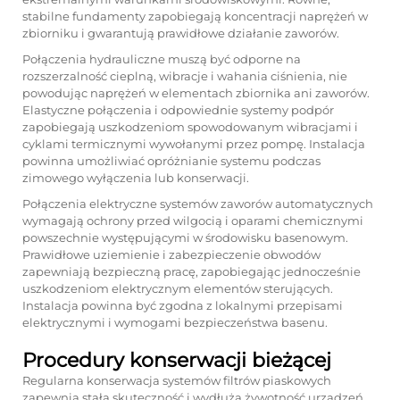
stabilne fundamenty zapobiegają koncentracji naprężeń w
zbiorniku i gwarantują prawidłowe działanie zaworów.
Połączenia hydrauliczne muszą być odporne na
rozszerzalność cieplną, wibracje i wahania ciśnienia, nie
powodując naprężeń w elementach zbiornika ani zaworów.
Elastyczne połączenia i odpowiednie systemy podpór
zapobiegają uszkodzeniom spowodowanym wibracjami i
cyklami termicznymi wywołanymi przez pompę. Instalacja
powinna umożliwiać opróżnianie systemu podczas
zimowego wyłączenia lub konserwacji.
Połączenia elektryczne systemów zaworów automatycznych
wymagają ochrony przed wilgocią i oparami chemicznymi
powszechnie występującymi w środowisku basenowym.
Prawidłowe uziemienie i zabezpieczenie obwodów
zapewniają bezpieczną pracę, zapobiegając jednocześnie
uszkodzeniom elektrycznym elementów sterujących.
Instalacja powinna być zgodna z lokalnymi przepisami
elektrycznymi i wymogami bezpieczeństwa basenu.
Procedury konserwacji bieżącej
Regularna konserwacja systemów filtrów piaskowych
zapewnia stałą skuteczność i wydłuża żywotność urządzeń.