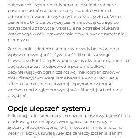
dotyczących czyszczenia. Normalne ciśnienie robocze
powinno zostać ustalone po oczyszczeniu systemu i
udokumentowane do wykorzystania w przyszłości. Wzrost
ciśnienia o 8-10 psi powyżej ciśnienia początkowego po
oczyszczeniu zazwyczaj wskazuje na potrzebę płukania
wstecznego w celu przywrócenia prawidłowego natężenia
przepływu.
Zarządzanie składem chemicznym wody bezpośrednio
wpływa na wydajność i żywotność filtra piaskowego.
Prawidłowa kontrola pH zapobiega osadzaniu się kamienia i
degradacji złoża, a odpowiedni poziom środków
dezynfekujących ogranicza rozwój mikroorganizmów w
złożu filtracyjnym. Regularne badania wody i regulacja
składu chemicznego utrzymują optymalne warunki
zarówno pod względem wydajności filtracji, jak i ochrony
urządzeń.
Opcje ulepszeń systemu
Kilka opcji udoskonalających może poprawić wydajność filtra
piaskowego i zmniejszyć wymagania konserwacyjne.
Systemy filtracji wstępnej, w tym kosze skimmera i sita na
włosy i kłaczki, usuwają większe zanieczyszczenia, zanim