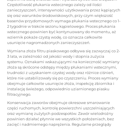
Częstotliwość płukania wstecznego zależy od ilości
zanieczyszczeń, intensywności użytkowania przez kąpiących
się oraz warunków środowiskowych, przy czym większość
basenów przydomowych wymaga płukania wstecznego co 1-
2 tygodnie w trakcie sezonu kąpielowego. Proces płukania
wstecznego powinien być kontynuowany do momentu, aż
wziernik pokaże czystą wodę, co oznacza całkowite
usunięcie nagromadzonych zanieczyszczeń.
Wymiana złoża filtru piaskowego odbywa się zazwyczaj co 2-
3 lata, w zależności od jakości wody i stopnia zużycia
systemu. Oznakami wskazującymi na konieczność wymiany
złoża są skrócone odstępy między płukaniami wstecznymi,
trudności z uzyskaniem czystej wody oraz różnice ciśnień,
które nie ustabilizowały się po czyszczeniu. Proces wymiany
obejmuje całkowite usunięcie złoża, inspekcję zbiornika i
instalację świeżego, odpowiednio uziarnionego piasku
filtracyjnego.
Konserwacja zaworów obejmuje okresowe smarowanie
części ruchomych, kontrolę powierzchni uszczelniających
oraz wymianę zużytych podzespołów. Zawór wielodrożny
powinien działać płynnie we wszystkich położeniach, bez
zacięć i nadmiernego naprężenia. Regularne przeglądy