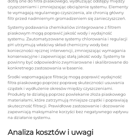
dotrą one do filtra piaskowego, wydłużając odstępy między
czyszczeniami i zmniejszając obciążenie systemu. Elementy
te wymagają regularnego czyszczenia, ale chronią główny
filtr przed nadmiernym gromadzeniem się zanieczyszczeń.
Systemy podawania chemikaliów zintegrowane z filtrem
piaskowym mogą poprawić jakość wody i wydajność
systemu. Zautomatyzowane systemy chlorowania i regulacji
pH utrzymują właściwy skład chemiczny wody bez
konieczności ręcznej interwencji, zmniejszając wymagania
konserwacyjne i zapewniając stałą jakość wody. Systemy te
powinny być odpowiednio zwymiarowane i skalibrowane do
konkretnego zastosowania w basenie.
Środki wspomagające filtrację mogą poprawić wydajność
filtra piaskowego poprzez poprawę skuteczności usuwania
cząstek i wydłużenie okresów między czyszczeniami.
Produkty te działają poprzez powlekanie złoża piaskowego
materiałami, które zatrzymują mniejsze cząstki i poprawiają
skuteczność filtracji. Prawidłowe zastosowanie i dozowanie
zapewniają maksymalne korzyści bez negatywnego wpływu
na działanie systemu.
Analiza kosztów i uwagi