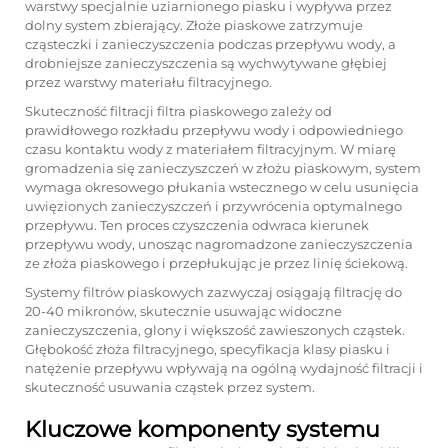
warstwy specjalnie uziarnionego piasku i wypływa przez
dolny system zbierający. Złoże piaskowe zatrzymuje
cząsteczki i zanieczyszczenia podczas przepływu wody, a
drobniejsze zanieczyszczenia są wychwytywane głębiej
przez warstwy materiału filtracyjnego.
Skuteczność filtracji filtra piaskowego zależy od
prawidłowego rozkładu przepływu wody i odpowiedniego
czasu kontaktu wody z materiałem filtracyjnym. W miarę
gromadzenia się zanieczyszczeń w złożu piaskowym, system
wymaga okresowego płukania wstecznego w celu usunięcia
uwięzionych zanieczyszczeń i przywrócenia optymalnego
przepływu. Ten proces czyszczenia odwraca kierunek
przepływu wody, unosząc nagromadzone zanieczyszczenia
ze złoża piaskowego i przepłukując je przez linię ściekową.
Systemy filtrów piaskowych zazwyczaj osiągają filtrację do
20-40 mikronów, skutecznie usuwając widoczne
zanieczyszczenia, glony i większość zawieszonych cząstek.
Głębokość złoża filtracyjnego, specyfikacja klasy piasku i
natężenie przepływu wpływają na ogólną wydajność filtracji i
skuteczność usuwania cząstek przez system.
Kluczowe komponenty systemu