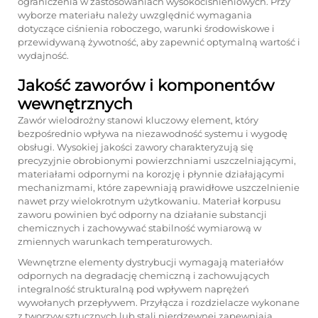
ograniczenia w zastosowaniach wysokociśnieniowych. Przy
wyborze materiału należy uwzględnić wymagania
dotyczące ciśnienia roboczego, warunki środowiskowe i
przewidywaną żywotność, aby zapewnić optymalną wartość i
wydajność.
Jakość zaworów i komponentów
wewnętrznych
Zawór wielodrożny stanowi kluczowy element, który
bezpośrednio wpływa na niezawodność systemu i wygodę
obsługi. Wysokiej jakości zawory charakteryzują się
precyzyjnie obrobionymi powierzchniami uszczelniającymi,
materiałami odpornymi na korozję i płynnie działającymi
mechanizmami, które zapewniają prawidłowe uszczelnienie
nawet przy wielokrotnym użytkowaniu. Materiał korpusu
zaworu powinien być odporny na działanie substancji
chemicznych i zachowywać stabilność wymiarową w
zmiennych warunkach temperaturowych.
Wewnętrzne elementy dystrybucji wymagają materiałów
odpornych na degradację chemiczną i zachowujących
integralność strukturalną pod wpływem naprężeń
wywołanych przepływem. Przyłącza i rozdzielacze wykonane
z tworzyw sztucznych lub stali nierdzewnej zapewniają