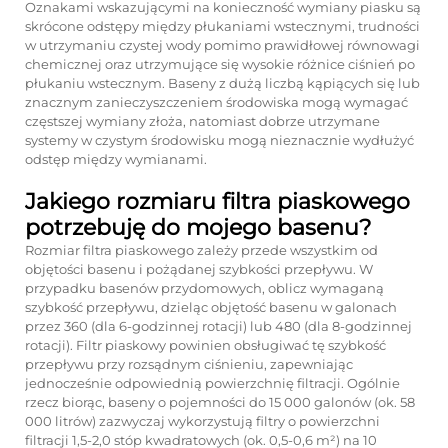
Oznakami wskazującymi na konieczność wymiany piasku są
skrócone odstępy między płukaniami wstecznymi, trudności
w utrzymaniu czystej wody pomimo prawidłowej równowagi
chemicznej oraz utrzymujące się wysokie różnice ciśnień po
płukaniu wstecznym. Baseny z dużą liczbą kąpiących się lub
znacznym zanieczyszczeniem środowiska mogą wymagać
częstszej wymiany złoża, natomiast dobrze utrzymane
systemy w czystym środowisku mogą nieznacznie wydłużyć
odstęp między wymianami.
Jakiego rozmiaru filtra piaskowego
potrzebuję do mojego basenu?
Rozmiar filtra piaskowego zależy przede wszystkim od
objętości basenu i pożądanej szybkości przepływu. W
przypadku basenów przydomowych, oblicz wymaganą
szybkość przepływu, dzieląc objętość basenu w galonach
przez 360 (dla 6-godzinnej rotacji) lub 480 (dla 8-godzinnej
rotacji). Filtr piaskowy powinien obsługiwać tę szybkość
przepływu przy rozsądnym ciśnieniu, zapewniając
jednocześnie odpowiednią powierzchnię filtracji. Ogólnie
rzecz biorąc, baseny o pojemności do 15 000 galonów (ok. 58
000 litrów) zazwyczaj wykorzystują filtry o powierzchni
filtracji 1,5-2,0 stóp kwadratowych (ok. 0,5-0,6 m²) na 10