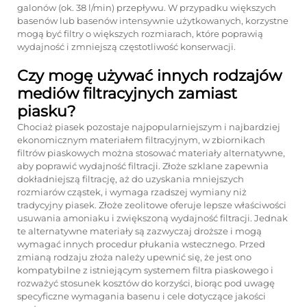
galonów (ok. 38 l/min) przepływu. W przypadku większych
basenów lub basenów intensywnie użytkowanych, korzystne
mogą być filtry o większych rozmiarach, które poprawią
wydajność i zmniejszą częstotliwość konserwacji.
Czy mogę używać innych rodzajów
mediów filtracyjnych zamiast
piasku?
Chociaż piasek pozostaje najpopularniejszym i najbardziej
ekonomicznym materiałem filtracyjnym, w zbiornikach
filtrów piaskowych można stosować materiały alternatywne,
aby poprawić wydajność filtracji. Złoże szklane zapewnia
dokładniejszą filtrację, aż do uzyskania mniejszych
rozmiarów cząstek, i wymaga rzadszej wymiany niż
tradycyjny piasek. Złoże zeolitowe oferuje lepsze właściwości
usuwania amoniaku i zwiększoną wydajność filtracji. Jednak
te alternatywne materiały są zazwyczaj droższe i mogą
wymagać innych procedur płukania wstecznego. Przed
zmianą rodzaju złoża należy upewnić się, że jest ono
kompatybilne z istniejącym systemem filtra piaskowego i
rozważyć stosunek kosztów do korzyści, biorąc pod uwagę
specyficzne wymagania basenu i cele dotyczące jakości