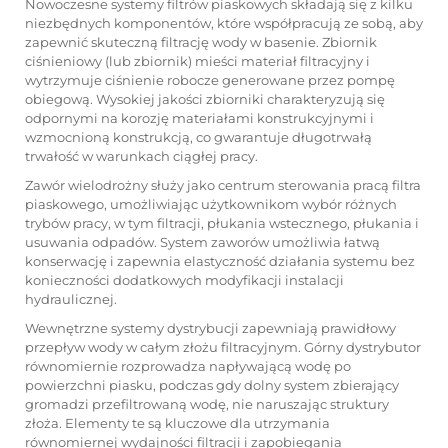
Nowoczesne systemy filtrów piaskowych składają się z kilku
niezbędnych komponentów, które współpracują ze sobą, aby
zapewnić skuteczną filtrację wody w basenie. Zbiornik
ciśnieniowy (lub zbiornik) mieści materiał filtracyjny i
wytrzymuje ciśnienie robocze generowane przez pompę
obiegową. Wysokiej jakości zbiorniki charakteryzują się
odpornymi na korozję materiałami konstrukcyjnymi i
wzmocnioną konstrukcją, co gwarantuje długotrwałą
trwałość w warunkach ciągłej pracy.
Zawór wielodrożny służy jako centrum sterowania pracą filtra
piaskowego, umożliwiając użytkownikom wybór różnych
trybów pracy, w tym filtracji, płukania wstecznego, płukania i
usuwania odpadów. System zaworów umożliwia łatwą
konserwację i zapewnia elastyczność działania systemu bez
konieczności dodatkowych modyfikacji instalacji
hydraulicznej.
Wewnętrzne systemy dystrybucji zapewniają prawidłowy
przepływ wody w całym złożu filtracyjnym. Górny dystrybutor
równomiernie rozprowadza napływającą wodę po
powierzchni piasku, podczas gdy dolny system zbierający
gromadzi przefiltrowaną wodę, nie naruszając struktury
złoża. Elementy te są kluczowe dla utrzymania
równomiernej wydajności filtracji i zapobiegania