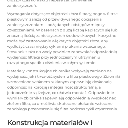
dłuższy czas kontaktu i lepsze zatrzymywanie
zanieczyszczeń.
Wymagania dotyczące objętości złoża filtracyjnego w filtrze
piaskowym zależą od przewidywanego obciążenia
zanieczyszczeniami i pożądanych odstępów między
czyszczeniami. W basenach z dużą liczbą kąpiących się lub
znaczną ilością zanieczyszczeń środowiskowych, korzystne
może być zastosowanie większych objętości złoża, aby
wydłużyć czas między cyklami płukania wstecznego.
Stosunek złoża do wody powinien zapewniać odpowiednią
wydajność filtracji przy jednoczesnym utrzymaniu
rozsądnego spadku ciśnienia w całym systemie.
Materiały konstrukcyjne zbiornika wpływają zarówno na
wydajność, jak i trwałość systemu filtra piaskowego. Zbiorniki
wzmocnione włóknem szklanym zapewniają doskonałą
odporność na korozję i integralność strukturalną, a
jednocześnie są lżejsze, co ułatwia montaż. Odpowiednie
wymiary zbiornika zapewniają odpowiednią wysokość nad
złożem filtra, co umożliwia skuteczne płukanie wsteczne i
zapobiega przenoszeniu się filtra podczas cykli czyszczenia.
Konstrukcja materiałów i