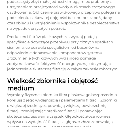
podczas gdy zbyt małe jednostki mogą mieć problemy z
utrzymaniem przejrzystości wody w okresach szczytowego
użytkowania. Obliczenie prawidłowego przepływu polega na
podzieleniu całkowitej objętości basenu przez pożądany
czas obiegu i uwzględnieniu współczynnika bezpieczeństwa
na wypadek przyszłych potrzeb.
Producenci filtrów piaskowych zazwyczaj podają
specyfikacje dotyczące przepływu przy różnych spadkach
ciśnienia, co pozwala specjalistom od basenów na
odpowiednie dopasowanie komponentów systemu.
Zrozumienie tych krzywych wydajności pomaga
zoptymalizować efektywność energetyczną, utrzymując
jednocześnie skuteczną filtrację w całym zakresie roboczym.
Wielkość zbiornika i objętość
medium
Wymiary fizyczne zbiornika filtra piaskowego bezpośrednio
korelują z jego wydajnością i parametrami filtracji. Zbiorniki
o większej średnicy zapewniają większą powierzchnię
filtracji, zmniejszając prędkość filtracji i poprawiając
skuteczność usuwania cząstek. Głębokość złoża również
wpływa na wydajność filtracji, a głębsze złoża zapewniają