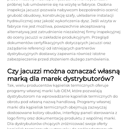
próbnej lub umówienie się na wizytę w fabryce. Osobna
inspekcja jacuzzi pozwala nabywcom bezpośrednio ocenić
grubość obudowy, konstrukcję szafy, układanie instalacji
hydraulicznej oraz jakość wykończenia dysz. Jeśli wizyta w
fabryce nie jest możliwa, powszechnie akceptowaną
alternatywą jest zatrudnienie niezależnej firmy inspekcyjnej
do oceny jacuzzi w zakładzie produkcyjnym. Przegląd
dokumentów certyfikacyjnych dotyczących jacuzzi oraz
zażądanie referencji od istniejących partnerów
dystrybucyjnych dostawcy zapewnia również istotne
zabezpieczenie przed złożeniem dużego zamówienia.
Czy jacuzzi można oznaczać własną
marką dla marek dystrybutorów?
Tak, wielu producentów kąpielisk termicznych oferuje
programy własnej marki lub OEM, które pozwalają
dystrybutorom na wprowadzanie kąpielisk termicznych do
obrotu pod własną nazwą handlową. Programy własnej
marki dla kąpielisk termicznych obejmują zazwyczaj
dostosowane kolory obudów, interfejsy paneli sterowania z
logo firmy oraz dokumentację produktu z wspólnej marki.
Dla dystrybutorów chcących zróżnicować swoje oferty