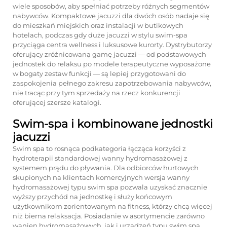
wiele sposobów, aby spełniać potrzeby różnych segmentów
nabywców. Kompaktowe jacuzzi dla dwóch osób nadaje się
do mieszkań miejskich oraz instalacji w butikowych
hotelach, podczas gdy duże jacuzzi w stylu swim-spa
przyciąga centra wellness i luksusowe kurorty. Dystrybutorzy
oferujący zróżnicowaną gamę jacuzzi — od podstawowych
jednostek do relaksu po modele terapeutyczne wyposażone
w bogaty zestaw funkcji — są lepiej przygotowani do
zaspokojenia pełnego zakresu zapotrzebowania nabywców,
nie tracąc przy tym sprzedaży na rzecz konkurencji
oferującej szersze katalogi.
Swim-spa i kombinowane jednostki
jacuzzi
Swim spa to rosnąca podkategoria łącząca korzyści z
hydroterapii standardowej wanny hydromasażowej z
systemem prądu do pływania. Dla odbiorców hurtowych
skupionych na klientach komercyjnych wersja wanny
hydromasażowej typu swim spa pozwala uzyskać znacznie
wyższy przychód na jednostkę i służy końcowym
użytkownikom zorientowanym na fitness, którzy chcą więcej
niż bierna relaksacja. Posiadanie w asortymencie zarówno
wanien hydromasażowych, jak i urządzeń typu swim spa