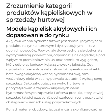
Zrozumienie kategorii
produktów kąpieliskowych w
sprzedaży hurtowej
Modele kąpielisk akrylowych i ich
dopasowanie do rynku
Akrylowa wanna hydromasażowa jest dominującym typem
produktu na rynku hurtowym i dystrybucyjnym — i to z
dobrych powodów. Powłoki akrylowe cechują się doskonałą
wytrzymałością powierzchni, odpornością na degradację pod
wpływem promieniowania UV oraz premium wyglądem,
który odbiorcy końcowi kojarzą z wysoką jakością. Gdy
dystrybutor prezentuje detalistowi lub operatorowi obiektu
hotelowego akrylową wannę hydromasażową, sam
wrażeniowy efekt wizualny pozwala uzasadnić wyższą cenę
sprzedaży. Jako zakupujący na rynku hurtowym
priorytetyzowanie zapasów akrylowych wann
hydromasażowych zapewnia Państwu produkt, który łatwiej
sprzedać, łatwiej uzasadnić pod względem ceny oraz łatwiej
obsługiwać w ramach usług posprzedażowych.
Ponad materiał obudowy, jacuzzi można skonfigurować na