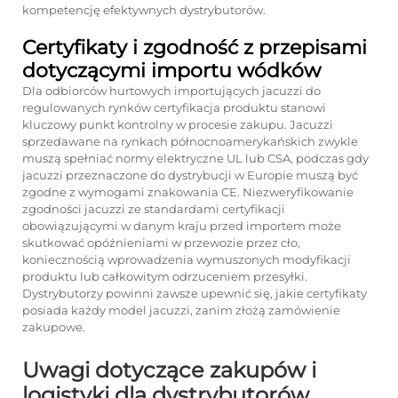
kompetencję efektywnych dystrybutorów.
Certyfikaty i zgodność z przepisami
dotyczącymi importu wódków
Dla odbiorców hurtowych importujących jacuzzi do
regulowanych rynków certyfikacja produktu stanowi
kluczowy punkt kontrolny w procesie zakupu. Jacuzzi
sprzedawane na rynkach północnoamerykańskich zwykle
muszą spełniać normy elektryczne UL lub CSA, podczas gdy
jacuzzi przeznaczone do dystrybucji w Europie muszą być
zgodne z wymogami znakowania CE. Niezweryfikowanie
zgodności jacuzzi ze standardami certyfikacji
obowiązującymi w danym kraju przed importem może
skutkować opóźnieniami w przewozie przez cło,
koniecznością wprowadzenia wymuszonych modyfikacji
produktu lub całkowitym odrzuceniem przesyłki.
Dystrybutorzy powinni zawsze upewnić się, jakie certyfikaty
posiada każdy model jacuzzi, zanim złożą zamówienie
zakupowe.
Uwagi dotyczące zakupów i
logistyki dla dystrybutorów