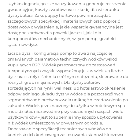
szybko degradujące się w użytkowaniu generuje roszczenia
gwarancyjne, koszty zwrotów oraz szkodę dla wizerunku
dystrybutora. Zakupujący hurtowo powinni zażądać
szczegółowych specyfikacji materiałowych oraz poprosić
dostawców o wyjaśnienie, jakie wsparcie gwarancyjne jest
dostępne zarówno dla powłoki jacuzzi, jak i dla
komponentów mechanicznych, w tym pomp, grzałek i
systemów dysz.
Liczba dysz i konfiguracja pomp to dwa z najczęściej
omawianych parametrów technicznych wódków wśród
kupujących B2B. Wódek przeznaczony do zastosowań
terapeutycznych zwykle wyposażony jest w większą liczbę
dysz oraz strefy ciśnienia o różnym natężeniu, skierowane do
różnych grup mięśniowych. Dla dystrybutorów
sprzedających na rynki wellness lub hotelarstwo określenie
odpowiedniego układu dysz w wódce dla poszczególnych
segmentów odbiorców pozwala uniknąć niezadowolenia po
zakupie. Wódek przeznaczony do użytku w hotelowym spa
musi działać niezawodnie przy codziennych sesjach wielu
użytkowników – jest to zupełnie inny sposób użytkowania
niż wódek umieszczony w prywatnym ogrodzie.
Dopasowanie specyfikacji technicznych wódków do
kontekstu ich końcowego zastosowania stanowi kluczową