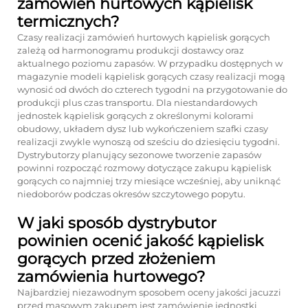
zamówień hurtowych kąpielisk
termicznych?
Czasy realizacji zamówień hurtowych kąpielisk gorących
zależą od harmonogramu produkcji dostawcy oraz
aktualnego poziomu zapasów. W przypadku dostępnych w
magazynie modeli kąpielisk gorących czasy realizacji mogą
wynosić od dwóch do czterech tygodni na przygotowanie do
produkcji plus czas transportu. Dla niestandardowych
jednostek kąpielisk gorących z określonymi kolorami
obudowy, układem dysz lub wykończeniem szafki czasy
realizacji zwykle wynoszą od sześciu do dziesięciu tygodni.
Dystrybutorzy planujący sezonowe tworzenie zapasów
powinni rozpocząć rozmowy dotyczące zakupu kąpielisk
gorących co najmniej trzy miesiące wcześniej, aby uniknąć
niedoborów podczas okresów szczytowego popytu.
W jaki sposób dystrybutor
powinien ocenić jakość kąpielisk
gorących przed złożeniem
zamówienia hurtowego?
Najbardziej niezawodnym sposobem oceny jakości jacuzzi
przed masowym zakupem jest zamówienie jednostki