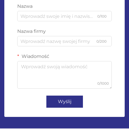
Nazwa
0/100
Nazwa firmy
0/200
Wiadomość
0/1000
Wyślij