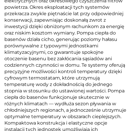
elektrycznych oraz okresowego czyszczenia filtrów
powietrza. Okres eksploatacji tych systemów
przekracza zwykle piętnaście lat przy odpowiedniej
konserwacji, zapewniając doskonałą zwrot z
inwestycji dzięki obniżonym rachunkom za energię
oraz niskim kosztom wymiany. Pompa ciepła do
basenów działa cicho, generując poziomy hałasu
porównywalne z typowymi jednostkami
klimatyzacyjnymi, co gwarantuje spokojne
otoczenie basenu bez zakłócania sąsiadów ani
codziennych czynności w domu. Te systemy oferują
precyzyjne możliwości kontroli temperatury dzięki
cyfrowym termostatam, które utrzymują
temperaturę wody z dokładnością do jednego
stopnia w stosunku do ustawionej wartości. Pompa
ciepła do basenów funkcjonuje skutecznie w
różnych klimatach — wydłuża sezon pływania w
chłodniejszych regionach, a jednocześnie utrzymuje
optymalne temperatury w obszarach cieplejszych.
Kompaktowa konstrukcja i elastyczne opcje
instalacji tych jednostek umożliwiają ich