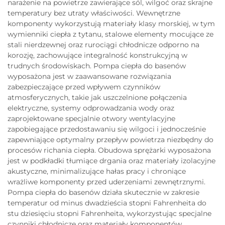
narażenie na powietrze zawierające sól, wilgoć oraz skrajne
temperatury bez utraty właściwości. Wewnętrzne
komponenty wykorzystują materiały klasy morskiej, w tym
wymienniki ciepła z tytanu, stalowe elementy mocujące ze
stali nierdzewnej oraz rurociągi chłodnicze odporno na
korozję, zachowujące integralność konstrukcyjną w
trudnych środowiskach. Pompa ciepła do basenów
wyposażona jest w zaawansowane rozwiązania
zabezpieczające przed wpływem czynników
atmosferycznych, takie jak uszczelnione połączenia
elektryczne, systemy odprowadzania wody oraz
zaprojektowane specjalnie otwory wentylacyjne
zapobiegające przedostawaniu się wilgoci i jednocześnie
zapewniające optymalny przepływ powietrza niezbędny do
procesów richania ciepła. Obudowa sprężarki wyposażona
jest w podkładki tłumiące drgania oraz materiały izolacyjne
akustyczne, minimalizujące hałas pracy i chroniące
wrażliwe komponenty przed uderzeniami zewnętrznymi.
Pompa ciepła do basenów działa skutecznie w zakresie
temperatur od minus dwadzieścia stopni Fahrenheita do
stu dziesięciu stopni Fahrenheita, wykorzystując specjalne
czynniki chłodnicze oraz materiały komponentów