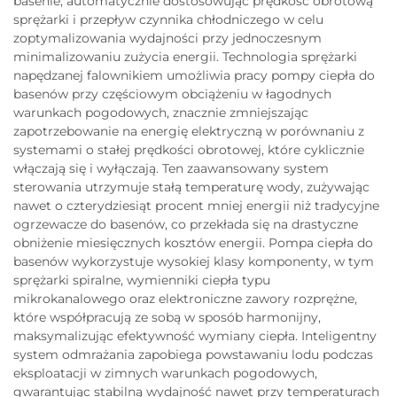
basenie, automatycznie dostosowując prędkość obrotową
sprężarki i przepływ czynnika chłodniczego w celu
zoptymalizowania wydajności przy jednoczesnym
minimalizowaniu zużycia energii. Technologia sprężarki
napędzanej falownikiem umożliwia pracy pompy ciepła do
basenów przy częściowym obciążeniu w łagodnych
warunkach pogodowych, znacznie zmniejszając
zapotrzebowanie na energię elektryczną w porównaniu z
systemami o stałej prędkości obrotowej, które cyklicznie
włączają się i wyłączają. Ten zaawansowany system
sterowania utrzymuje stałą temperaturę wody, zużywając
nawet o czterydziesiąt procent mniej energii niż tradycyjne
ogrzewacze do basenów, co przekłada się na drastyczne
obniżenie miesięcznych kosztów energii. Pompa ciepła do
basenów wykorzystuje wysokiej klasy komponenty, w tym
sprężarki spiralne, wymienniki ciepła typu
mikrokanalowego oraz elektroniczne zawory rozprężne,
które współpracują ze sobą w sposób harmonijny,
maksymalizując efektywność wymiany ciepła. Inteligentny
system odmrażania zapobiega powstawaniu lodu podczas
eksploatacji w zimnych warunkach pogodowych,
gwarantując stabilną wydajność nawet przy temperaturach