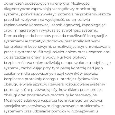
ograniczeń budżetowych na energię. Możliwości
diagnostyczne zapewniają szczegółowy monitoring
systemu, pozwalający wykryć potencjalne problemy jeszcze
przed ich wpływem na wydajność, co umożliwia
zaplanowanie konserwacji zapobiegawczej, zapobiegając
drogim naprawom i wydłużając żywotność systemu.
Pompa ciepła do basenów posiada możliwość integracji z
systemami automatyki domowej oraz inteligentnymi
kontrolerami basenowymi, umożliwiając zsynchronizowaną
pracę z systemami filtracji, oświetleniem oraz urządzeniami
do zarządzania chemią wody. Funkcje blokady
bezpieczeństwa uniemożliwiają nieuprawnione modyfikacje
systemu, zachowując przy tym pełną kontrolę nad jego
działaniem dla upoważonych użytkowników poprzez
bezpieczne protokoły dostępu. Interfejs użytkownika
obsługuje wiele języków i zawiera rozbudowane systemy
pomocy, które przewodzą użytkownikiem przez proces
obsługi oraz podstawowe procedury konserwacyjne.
Możliwość zdalnego wsparcia technicznego umożliwia
specjalistom serwisowym diagnozowanie problemów z
systemem oraz udzielanie pomocy w rozwiązywaniu