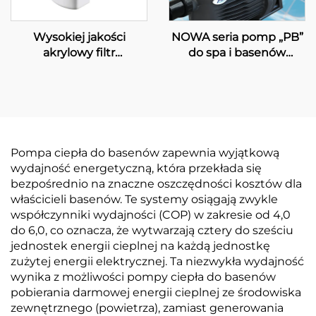
Wysokiej jakości
NOWA seria pomp „PB”
akrylowy filtr
do spa i basenów
montowany na ścianie
pływackich
do filtracji wody
basenowej, instalowany
na ścianie PK8025
Pompa ciepła do basenów zapewnia wyjątkową
wydajność energetyczną, która przekłada się
bezpośrednio na znaczne oszczędności kosztów dla
właścicieli basenów. Te systemy osiągają zwykle
współczynniki wydajności (COP) w zakresie od 4,0
do 6,0, co oznacza, że wytwarzają cztery do sześciu
jednostek energii cieplnej na każdą jednostkę
zużytej energii elektrycznej. Ta niezwykła wydajność
wynika z możliwości pompy ciepła do basenów
pobierania darmowej energii cieplnej ze środowiska
zewnętrznego (powietrza), zamiast generowania