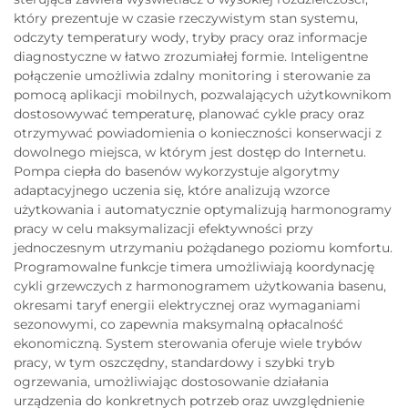
który prezentuje w czasie rzeczywistym stan systemu,
odczyty temperatury wody, tryby pracy oraz informacje
diagnostyczne w łatwo zrozumiałej formie. Inteligentne
połączenie umożliwia zdalny monitoring i sterowanie za
pomocą aplikacji mobilnych, pozwalających użytkownikom
dostosowywać temperaturę, planować cykle pracy oraz
otrzymywać powiadomienia o konieczności konserwacji z
dowolnego miejsca, w którym jest dostęp do Internetu.
Pompa ciepła do basenów wykorzystuje algorytmy
adaptacyjnego uczenia się, które analizują wzorce
użytkowania i automatycznie optymalizują harmonogramy
pracy w celu maksymalizacji efektywności przy
jednoczesnym utrzymaniu pożądanego poziomu komfortu.
Programowalne funkcje timera umożliwiają koordynację
cykli grzewczych z harmonogramem użytkowania basenu,
okresami taryf energii elektrycznej oraz wymaganiami
sezonowymi, co zapewnia maksymalną opłacalność
ekonomiczną. System sterowania oferuje wiele trybów
pracy, w tym oszczędny, standardowy i szybki tryb
ogrzewania, umożliwiając dostosowanie działania
urządzenia do konkretnych potrzeb oraz uwzględnienie