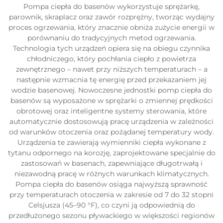
Pompa ciepła do basenów wykorzystuje sprężarkę,
parownik, skraplacz oraz zawór rozprężny, tworząc wydajny
proces ogrzewania, który znacznie obniża zużycie energii w
porównaniu do tradycyjnych metod ogrzewania.
Technologia tych urządzeń opiera się na obiegu czynnika
chłodniczego, który pochłania ciepło z powietrza
zewnętrznego – nawet przy niższych temperaturach – a
następnie wzmacnia tę energię przed przekazaniem jej
wodzie basenowej. Nowoczesne jednostki pomp ciepła do
basenów są wyposażone w sprężarki o zmiennej prędkości
obrotowej oraz inteligentne systemy sterowania, które
automatycznie dostosowują pracę urządzenia w zależności
od warunków otoczenia oraz pożądanej temperatury wody.
Urządzenia te zawierają wymienniki ciepła wykonane z
tytanu odpornego na korozję, zaprojektowane specjalnie do
zastosowań w basenach, zapewniające długotrwałą i
niezawodną pracę w różnych warunkach klimatycznych.
Pompa ciepła do basenów osiąga najwyższą sprawność
przy temperaturach otoczenia w zakresie od 7 do 32 stopni
Celsjusza (45–90 °F), co czyni ją odpowiednią do
przedłużonego sezonu pływackiego w większości regionów