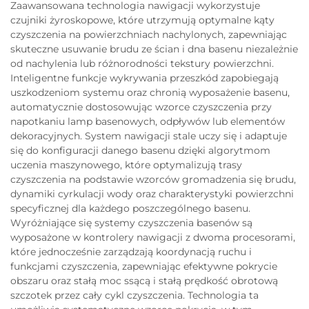
Zaawansowana technologia nawigacji wykorzystuje
czujniki żyroskopowe, które utrzymują optymalne kąty
czyszczenia na powierzchniach nachylonych, zapewniając
skuteczne usuwanie brudu ze ścian i dna basenu niezależnie
od nachylenia lub różnorodności tekstury powierzchni.
Inteligentne funkcje wykrywania przeszkód zapobiegają
uszkodzeniom systemu oraz chronią wyposażenie basenu,
automatycznie dostosowując wzorce czyszczenia przy
napotkaniu lamp basenowych, odpływów lub elementów
dekoracyjnych. System nawigacji stale uczy się i adaptuje
się do konfiguracji danego basenu dzięki algorytmom
uczenia maszynowego, które optymalizują trasy
czyszczenia na podstawie wzorców gromadzenia się brudu,
dynamiki cyrkulacji wody oraz charakterystyki powierzchni
specyficznej dla każdego poszczególnego basenu.
Wyróżniające się systemy czyszczenia basenów są
wyposażone w kontrolery nawigacji z dwoma procesorami,
które jednocześnie zarządzają koordynacją ruchu i
funkcjami czyszczenia, zapewniając efektywne pokrycie
obszaru oraz stałą moc ssącą i stałą prędkość obrotową
szczotek przez cały cykl czyszczenia. Technologia ta