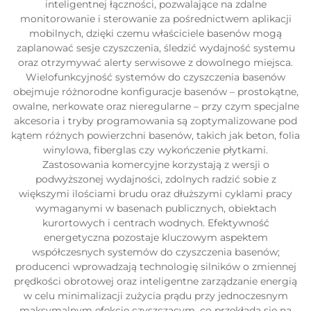
inteligentnej łączności, pozwalające na zdalne
monitorowanie i sterowanie za pośrednictwem aplikacji
mobilnych, dzięki czemu właściciele basenów mogą
zaplanować sesje czyszczenia, śledzić wydajność systemu
oraz otrzymywać alerty serwisowe z dowolnego miejsca.
Wielofunkcyjność systemów do czyszczenia basenów
obejmuje różnorodne konfiguracje basenów – prostokątne,
owalne, nerkowate oraz nieregularne – przy czym specjalne
akcesoria i tryby programowania są zoptymalizowane pod
kątem różnych powierzchni basenów, takich jak beton, folia
winylowa, fiberglas czy wykończenie płytkami.
Zastosowania komercyjne korzystają z wersji o
podwyższonej wydajności, zdolnych radzić sobie z
większymi ilościami brudu oraz dłuższymi cyklami pracy
wymaganymi w basenach publicznych, obiektach
kurortowych i centrach wodnych. Efektywność
energetyczna pozostaje kluczowym aspektem
współczesnych systemów do czyszczenia basenów;
producenci wprowadzają technologię silników o zmiennej
prędkości obrotowej oraz inteligentne zarządzanie energią
w celu minimalizacji zużycia prądu przy jednoczesnym
maksymalnym efekcie czyszczącym, co przekłada się na