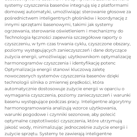
systemy czyszczenia basenów integrują się z platformami
domowej automatyki, umożliwiając sterowanie głosowe za
pośrednictwem inteligentnych głośników i koordynację z
innymi sprzętami basenowymi, takimi jak systemy
ogrzewania, sterowanie oświetleniem i mechanizmy do
Technologia łączności zapewnia szczegółowe raporty o
czyszczeniu, w tym czas trwania cyklu, czyszczone obszary,
poziomy występujących zanieczyszczeń i dane dotyczące
zużycia energii, umożliwiając użytkownikom optymalizację
harmonogramów czyszczenia i identyfikację potenc
Optymalizacja energii stanowi kluczową zaletę
nowoczesnych systemów czyszczenia basenów dzięki
technologii silnika o zmiennej prędkości, która
automatycznie dostosowuje zużycie energii w oparciu o
wymagania czyszczenia, poziomy zanieczyszczeń i warunki
basenu występujące podczas pracy. Inteligentne algorytmy
harmonogramowania analizują wzorce użytkowania,
warunki pogodowe i czynniki sezonowe, aby polecić
optymalne częstotliwości czyszczenia, które utrzymują
jakość wody, minimalizując jednocześnie zużycie energii i
zużycie sprzętu. Systemy te zawierają inteligentne