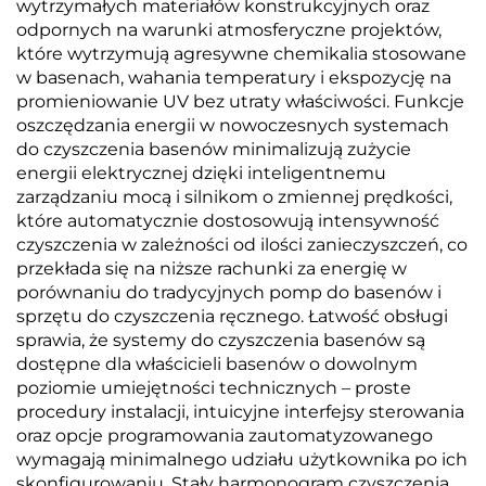
wytrzymałych materiałów konstrukcyjnych oraz
odpornych na warunki atmosferyczne projektów,
które wytrzymują agresywne chemikalia stosowane
w basenach, wahania temperatury i ekspozycję na
promieniowanie UV bez utraty właściwości. Funkcje
oszczędzania energii w nowoczesnych systemach
do czyszczenia basenów minimalizują zużycie
energii elektrycznej dzięki inteligentnemu
zarządzaniu mocą i silnikom o zmiennej prędkości,
które automatycznie dostosowują intensywność
czyszczenia w zależności od ilości zanieczyszczeń, co
przekłada się na niższe rachunki za energię w
porównaniu do tradycyjnych pomp do basenów i
sprzętu do czyszczenia ręcznego. Łatwość obsługi
sprawia, że systemy do czyszczenia basenów są
dostępne dla właścicieli basenów o dowolnym
poziomie umiejętności technicznych – proste
procedury instalacji, intuicyjne interfejsy sterowania
oraz opcje programowania zautomatyzowanego
wymagają minimalnego udziału użytkownika po ich
skonfigurowaniu. Stały harmonogram czyszczenia