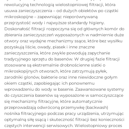
rewolucyjną technologią wielostopniowej filtracji, która
usuwa zanieczyszczenia – od dużych obiektów po cząstki
mikroskopijne – zapewniając nieporównywaną
przejrzystość wody i najwyższe standardy higieny.
Doskonałość filtracji rozpoczyna się od głównych komór do
zbierania zanieczyszczeń wyposażonych w nadmiernie duże
otwory oraz wydajne mechanizmy ssące, które bez wysiłku
pozyskują liście, owady, piasek i inne znaczne
zanieczyszczenia, które zwykle powodują zapychanie
tradycyjnego sprzętu do basenów. W drugiej fazie filtracji
stosowane są ekstremalnie drobnościenne siatki o
mikroskopijnych otworach, które zatrzymują pyłek,
zarodniki glonów, bakterie oraz inne niewidoczne gołym
okiem cząstki, zapobiegając ich ponownemu
wprowadzeniu do wody w basenie. Zaawansowane systemy
do czyszczenia basenów są wyposażone w samoczyszczące
się mechanizmy filtracyjne, które automatycznie
przeprowadzają odwróconą przemywkę (backwash)
nośnika filtracyjnego podczas pracy urządzenia, utrzymując
optymalną siłę ssącą i skuteczność filtracji bez konieczności
częstych interwencji serwisowych. Wielostopniowy proces