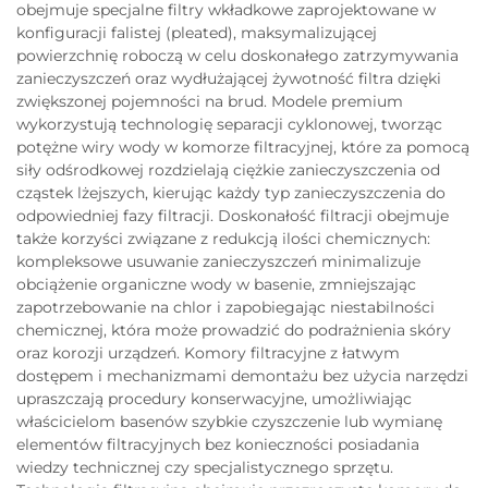
obejmuje specjalne filtry wkładkowe zaprojektowane w
konfiguracji falistej (pleated), maksymalizującej
powierzchnię roboczą w celu doskonałego zatrzymywania
zanieczyszczeń oraz wydłużającej żywotność filtra dzięki
zwiększonej pojemności na brud. Modele premium
wykorzystują technologię separacji cyklonowej, tworząc
potężne wiry wody w komorze filtracyjnej, które za pomocą
siły odśrodkowej rozdzielają ciężkie zanieczyszczenia od
cząstek lżejszych, kierując każdy typ zanieczyszczenia do
odpowiedniej fazy filtracji. Doskonałość filtracji obejmuje
także korzyści związane z redukcją ilości chemicznych:
kompleksowe usuwanie zanieczyszczeń minimalizuje
obciążenie organiczne wody w basenie, zmniejszając
zapotrzebowanie na chlor i zapobiegając niestabilności
chemicznej, która może prowadzić do podrażnienia skóry
oraz korozji urządzeń. Komory filtracyjne z łatwym
dostępem i mechanizmami demontażu bez użycia narzędzi
upraszczają procedury konserwacyjne, umożliwiając
właścicielom basenów szybkie czyszczenie lub wymianę
elementów filtracyjnych bez konieczności posiadania
wiedzy technicznej czy specjalistycznego sprzętu.