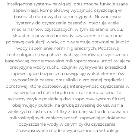
inteligentne systemy nawigacji oraz mocne funkcje ssące,
zapewniając kompleksową wydajność czyszczącą w
basenach domowych i komercyjnych. Nowoczesne
systemy do czyszczenia basenów integrują wiele
mechanizmów czyszczących, w tym zbieranie brudu,
skraplanie powierzchni wody, czyszczenie ścian oraz
poprawę cyrkulacji wody, co gwarantuje optymalną jakość
wody i spełnienie norm higienicznych. Podstawą
technologiczną współczesnych systemów do czyszczenia
basenów są programowalne mikroprocesory umożliwiające
precyzyjne wzory ruchu, czujniki wykrywania przeszkód
zapewniające bezpieczną nawigację wokół elementów
wyposażenia basenu oraz silniki o zmiennej prędkości
obrotowej, które dostosowują intensywność czyszczenia w
zależności od ilości brudu oraz rozmiaru basenu. Te
systemy zwykle posiadają dwustopniowy system filtracji,
obejmujący pułapki na grubą zawiesinę do usuwania
większych cząstek oraz filtry z drobnej siatki do usuwania
mikroskopijnych zanieczyszczeń, zapewniając dokładne
oczyszczanie wody w całym cyklu czyszczenia.
Zaawansowane modele wyposażone są w funkcje