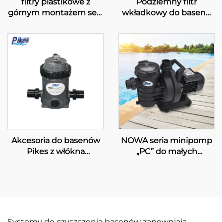
filtry plastikowe z
Podziemny filtr
górnym montażem serii
wkładkowy do basenu
„S”
PK8027
Akcesoria do basenów
NOWA seria minipomp
Pikes z włókna
„PC” do małych
szklanego, filtr piaskowy
basenów pływackich
do basenów i SPA, filtry
wkładkowe do
oczyszczania wody,
wydajny system filtracji
model AF50
Systemy do czyszczenia basenów zapewniają