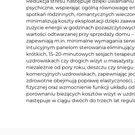
Redukcja stresu następuje dzięki uwalnianiu
psychiczne, wspierając ogólną równowagę emo
spotkań rodzinnych, romantycznych wieczorów
minimalizują koszty eksploatacji dzięki za
zużycie energii w godzinach pozaszczytowych
wartości odtwarzanej przy sprzedaży domu 
zapewniają m.in. minimalne wymagania ser
intuicyjnym panelom sterowania eliminujący
krótkich, 15–20-minutowych sesjach terape
uzdrowiskach czy drogich wizyt u masażysty
niezależnie od pory roku, deszczu czy śniegu
komercyjnych uzdrowiskach, zapewniając jed
zdrowotne obejmują poprawę elastyczności, 
fizycznej oraz wzmocnienie funkcji układu od
porównaniu bieżących kosztów wizyt w uzdro
następuje w ciągu dwóch do trzech lat regu