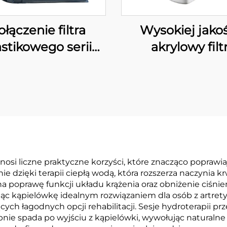
ołączenie filtra
Wysokiej jakoś
astikowego serii
akrylowy filt
„PSY”
montowany na śc
do filtracji wo
basenowej,
instalowany na śc
PK8025
si liczne praktyczne korzyści, które znacząco poprawiają
e dzięki terapii ciepłą wodą, która rozszerza naczynia k
na poprawę funkcji układu krążenia oraz obniżenie ciśnie
iąc kąpielówkę idealnym rozwiązaniem dla osób z artre
ch łagodnych opcji rehabilitacji. Sesje hydroterapii p
pnie spada po wyjściu z kąpielówki, wywołując naturalne