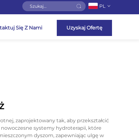
PL
aktuj Się Z Nami
Uzyskaj Ofertę
ż
otnej, zaprojektowany tak, aby przekształcić
w nowoczesne systemy hydroterapii, które
zmieszczonym dyszom, zapewniając ulgę w