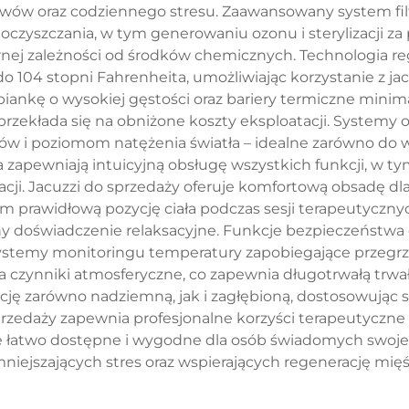
awów oraz codziennego stresu. Zaawansowany system filtr
czyszczania, w tym generowaniu ozonu i sterylizacji z
ej zależności od środków chemicznych. Technologia re
 104 stopni Fahrenheita, umożliwiając korzystanie z jac
iankę o wysokiej gęstości oraz bariery termiczne minim
przekłada się na obniżone koszty eksploatacji. Systemy
i poziomom natężenia światła – idealne zarówno do wiec
 zapewniają intuicyjną obsługę wszystkich funkcji, w t
ji. Jacuzzi do sprzedaży oferuje komfortową obsadę dl
prawidłową pozycję ciała podczas sesji terapeutyczny
y doświadczenie relaksacyjne. Funkcje bezpieczeństwa
stemy monitoringu temperatury zapobiegające przegrza
a czynniki atmosferyczne, co zapewnia długotrwałą trw
cję zarówno nadziemną, jak i zagłębioną, dostosowując s
sprzedaży zapewnia profesjonalne korzyści terapeutyc
e łatwo dostępne i wygodne dla osób świadomych swoje
niejszających stres oraz wspierających regenerację mięś