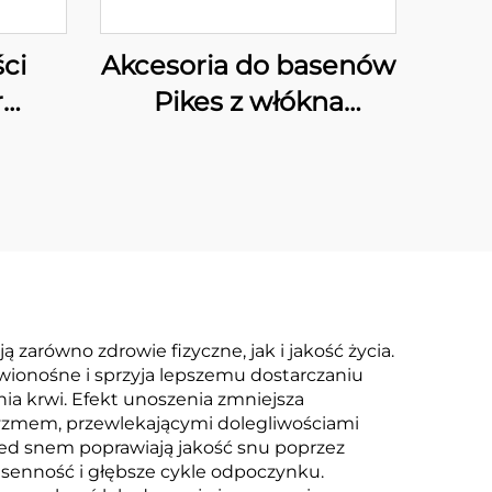
ci
Akcesoria do basenów
r
Pikes z włókna
ianie
szklanego, filtr
dy
piaskowy do basenów
i SPA, filtry wkładkowe
ianie
do oczyszczania wody,
wydajny system
filtracji model AF50
 zarówno zdrowie fizyczne, jak i jakość życia.
rwionośne i sprzyja lepszemu dostarczaniu
nia krwi. Efekt unoszenia zmniejsza
tyzmem, przewlekającymi dolegliwościami
rzed snem poprawiają jakość snu poprzez
 senność i głębsze cykle odpoczynku.