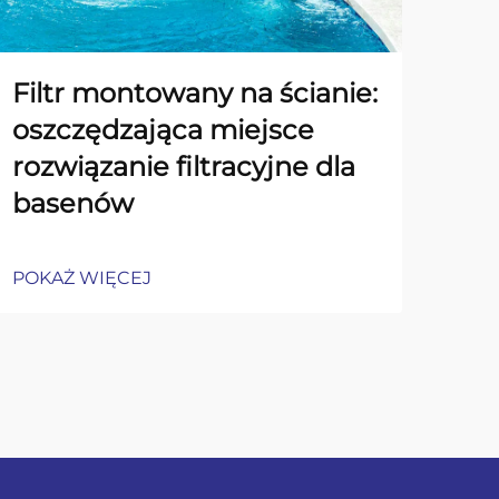
Filtr montowany na ścianie:
Sp
oszczędzająca miejsce
uc
rozwiązanie filtracyjne dla
AQ
basenów
St
POKAŻ WIĘCEJ
POK