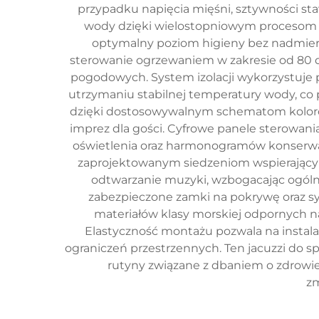
przypadku napięcia mięśni, sztywności st
wody dzięki wielostopniowym procesom o
optymalny poziom higieny bez nadmiern
sterowanie ogrzewaniem w zakresie od 80 do
pogodowych. System izolacji wykorzystuje p
utrzymaniu stabilnej temperatury wody, co 
dzięki dostosowywalnym schematom kolorów 
imprez dla gości. Cyfrowe panele sterowania
oświetlenia oraz harmonogramów konserwac
zaprojektowanym siedzeniom wspierającym 
odtwarzanie muzyki, wzbogacając ogóln
zabezpieczone zamki na pokrywę oraz sy
materiałów klasy morskiej odpornych n
Elastyczność montażu pozwala na instala
ograniczeń przestrzennych. Ten jacuzzi do 
rutyny związane z dbaniem o zdrowi
zm