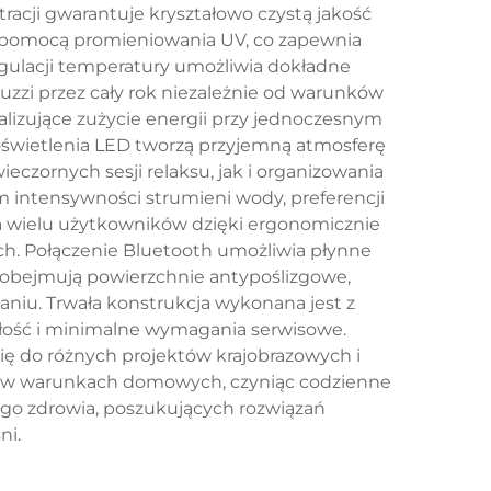
acji gwarantuje kryształowo czystą jakość
a pomocą promieniowania UV, co zapewnia
gulacji temperatury umożliwia dokładne
uzzi przez cały rok niezależnie od warunków
alizujące zużycie energii przy jednoczesnym
 oświetlenia LED tworzą przyjemną atmosferę
zornych sesji relaksu, jak i organizowania
ym intensywności strumieni wody, preferencji
a wielu użytkowników dzięki ergonomicznie
ch. Połączenie Bluetooth umożliwia płynne
 obejmują powierzchnie antypoślizgowe,
niu. Trwała konstrukcja wykonana jest z
ałość i minimalne wymagania serwisowe.
ię do różnych projektów krajobrazowych i
zne w warunkach domowych, czyniąc codzienne
go zdrowia, poszukujących rozwiązań
ni.