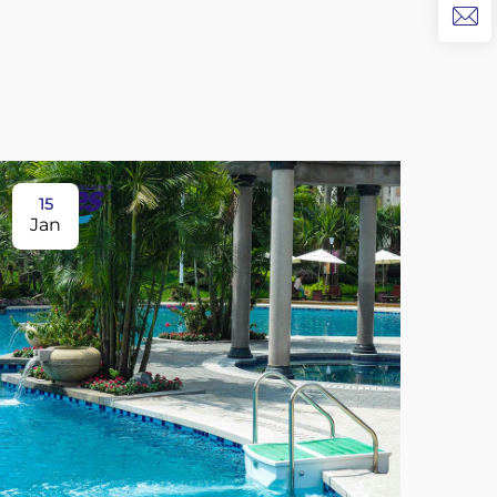
15
19
Jan
Ja