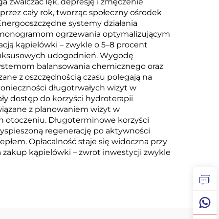
a zwalczać lęk, depresję i zmęczenie
rzez cały rok, tworząc społeczny ośrodek
 Energooszczędne systemy działania
 harmonogramom ogrzewania optymalizującym
cją kąpielówki – zwykle o 5–8 procent
h luksusowych udogodnień. Wygodę
systemom balansowania chemicznego oraz
ane z oszczędnością czasu polegają na
onieczności długotrwałych wizyt w
y dostęp do korzyści hydroterapii
związane z planowaniem wizyt w
h otoczeniu. Długoterminowe korzyści
zyspieszoną regenerację po aktywności
iepłem. Opłacalność staje się widoczna przy
akup kąpielówki – zwrot inwestycji zwykle