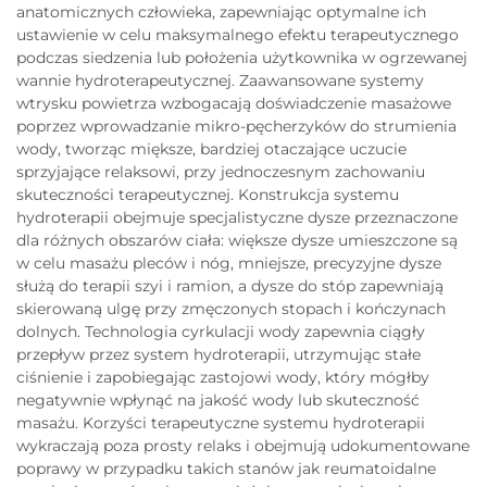
anatomicznych człowieka, zapewniając optymalne ich
ustawienie w celu maksymalnego efektu terapeutycznego
podczas siedzenia lub położenia użytkownika w ogrzewanej
wannie hydroterapeutycznej. Zaawansowane systemy
wtrysku powietrza wzbogacają doświadczenie masażowe
poprzez wprowadzanie mikro-pęcherzyków do strumienia
wody, tworząc miększe, bardziej otaczające uczucie
sprzyjające relaksowi, przy jednoczesnym zachowaniu
skuteczności terapeutycznej. Konstrukcja systemu
hydroterapii obejmuje specjalistyczne dysze przeznaczone
dla różnych obszarów ciała: większe dysze umieszczone są
w celu masażu pleców i nóg, mniejsze, precyzyjne dysze
służą do terapii szyi i ramion, a dysze do stóp zapewniają
skierowaną ulgę przy zmęczonych stopach i kończynach
dolnych. Technologia cyrkulacji wody zapewnia ciągły
przepływ przez system hydroterapii, utrzymując stałe
ciśnienie i zapobiegając zastojowi wody, który mógłby
negatywnie wpłynąć na jakość wody lub skuteczność
masażu. Korzyści terapeutyczne systemu hydroterapii
wykraczają poza prosty relaks i obejmują udokumentowane
poprawy w przypadku takich stanów jak reumatoidalne