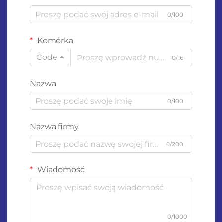
0/100
Komórka
Code
0/16
Nazwa
0/100
Nazwa firmy
0/200
Wiadomość
0/1000