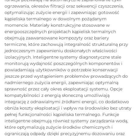
ogrzewania, okresów filtracji oraz sekwencji czyszczenia,
optymalizując zużycie energii i zapewniając gotowość
kąpieliska termalnego w dowolnym pożądanym
momencie. Materiały konstrukcyjne stosowane w
energooszczędnych projektach kąpielisk termalnych
obejmują zaawansowane kompozyty oraz bariery
termiczne, które zachowują integralność strukturalną przy
jednoczesnym zapewnieniu doskonałych właściwości
izolacyjnych. Inteligentne systemy diagnostyczne stale
monitorują wydajność poszczególnych komponentów i
powiadamiają użytkowników o potrzebie konserwacji
jeszcze przed wystąpieniem problemów prowadzących do
nadmiernego zużycia energii, zapewniając optymalną
sprawność przez cały okres eksploatacji systemu. Opcje
kompatybilności z energią słoneczną umożliwiają
integrację z odnawialnymi źródłami energii, co dodatkowo
obniża koszty eksploatacji i wpływ na środowisko bez utraty
pełnej funkcjonalności kąpieliska termalnego. Funkcje
inteligentne obejmują również systemy zarządzania wodą,
które optymalizują zużycie środków chemicznych i
ograniczają odpady dzięki precyzyjnemu dozowaniu oraz