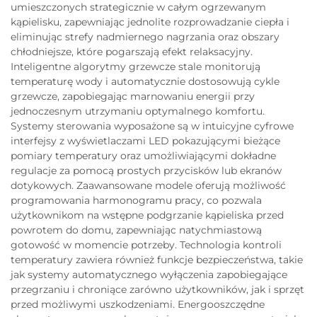
umieszczonych strategicznie w całym ogrzewanym
kąpielisku, zapewniając jednolite rozprowadzanie ciepła i
eliminując strefy nadmiernego nagrzania oraz obszary
chłodniejsze, które pogarszają efekt relaksacyjny.
Inteligentne algorytmy grzewcze stale monitorują
temperaturę wody i automatycznie dostosowują cykle
grzewcze, zapobiegając marnowaniu energii przy
jednoczesnym utrzymaniu optymalnego komfortu.
Systemy sterowania wyposażone są w intuicyjne cyfrowe
interfejsy z wyświetlaczami LED pokazującymi bieżące
pomiary temperatury oraz umożliwiającymi dokładne
regulacje za pomocą prostych przycisków lub ekranów
dotykowych. Zaawansowane modele oferują możliwość
programowania harmonogramu pracy, co pozwala
użytkownikom na wstępne podgrzanie kąpieliska przed
powrotem do domu, zapewniając natychmiastową
gotowość w momencie potrzeby. Technologia kontroli
temperatury zawiera również funkcje bezpieczeństwa, takie
jak systemy automatycznego wyłączenia zapobiegające
przegrzaniu i chroniące zarówno użytkowników, jak i sprzęt
przed możliwymi uszkodzeniami. Energooszczędne