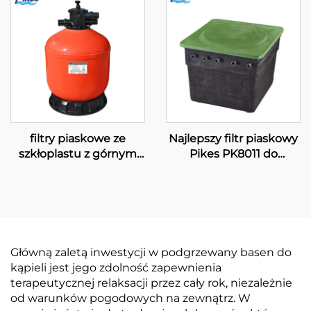
filtry piaskowe ze
Najlepszy filtr piaskowy
szkłoplastu z górnym
Pikes PK8011 do
montażem serii „GFT”
systemu filtracji
wyposażenia
podziemnych basenów,
pompa piaskowa do
basenu
Główną zaletą inwestycji w podgrzewany basen do
kąpieli jest jego zdolność zapewnienia
terapeutycznej relaksacji przez cały rok, niezależnie
od warunków pogodowych na zewnątrz. W