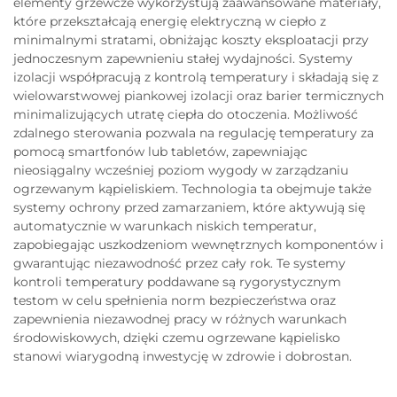
elementy grzewcze wykorzystują zaawansowane materiały,
które przekształcają energię elektryczną w ciepło z
minimalnymi stratami, obniżając koszty eksploatacji przy
jednoczesnym zapewnieniu stałej wydajności. Systemy
izolacji współpracują z kontrolą temperatury i składają się z
wielowarstwowej piankowej izolacji oraz barier termicznych
minimalizujących utratę ciepła do otoczenia. Możliwość
zdalnego sterowania pozwala na regulację temperatury za
pomocą smartfonów lub tabletów, zapewniając
nieosiągalny wcześniej poziom wygody w zarządzaniu
ogrzewanym kąpieliskiem. Technologia ta obejmuje także
systemy ochrony przed zamarzaniem, które aktywują się
automatycznie w warunkach niskich temperatur,
zapobiegając uszkodzeniom wewnętrznych komponentów i
gwarantując niezawodność przez cały rok. Te systemy
kontroli temperatury poddawane są rygorystycznym
testom w celu spełnienia norm bezpieczeństwa oraz
zapewnienia niezawodnej pracy w różnych warunkach
środowiskowych, dzięki czemu ogrzewane kąpielisko
stanowi wiarygodną inwestycję w zdrowie i dobrostan.