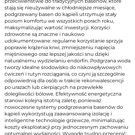
przeciwieństwie do tradycyjnych basenów, które
stają się nieużywalne w chłodniejsze miesiące,
podgrzewany basen do kąpieli utrzymuje stały
poziom komfortu we wszystkich porach roku,
maksymalizując wartość inwestycji. Korzyści
zdrowotne są znaczne i naukowo
udokumentowane: regularne korzystanie sprzyja
poprawie krążenia krwi, zmniejszeniu napięcia
mięśniowego oraz lepszej jakości snu dzięki
naturalnemu wydzielaniu endorfin. Podgrzana woda
tworzy idealne środowisko do niskowpływowych
ćwiczeń i rutyn rozciągania, co czyni ją szczególnie
odpowiednią dla osób w trakcie rekonwalescencji
po urazach lub cierpiących na przewlekłe
dolegliwości bólowe. Efektywność energetyczna
stanowi kolejną istotną zaletę, ponieważ
nowoczesne systemy podgrzewania basenów do
kąpieli wykorzystują zaawansowaną izolację i
inteligentne technologie grzewcze, minimalizując
koszty eksploatacji przy jednoczesnym zachowaniu
optymalnej wydajności. Wygodę trudno przecenić: