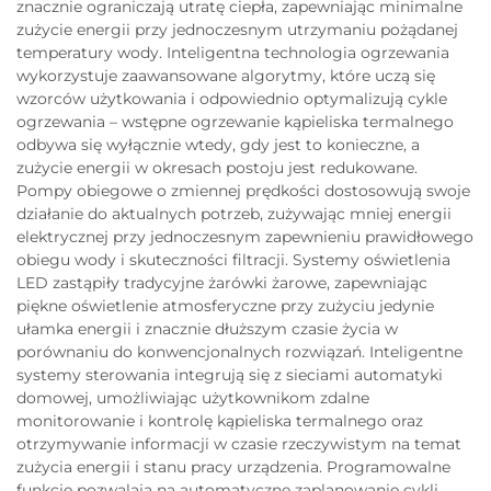
znacznie ograniczają utratę ciepła, zapewniając minimalne
zużycie energii przy jednoczesnym utrzymaniu pożądanej
temperatury wody. Inteligentna technologia ogrzewania
wykorzystuje zaawansowane algorytmy, które uczą się
wzorców użytkowania i odpowiednio optymalizują cykle
ogrzewania – wstępne ogrzewanie kąpieliska termalnego
odbywa się wyłącznie wtedy, gdy jest to konieczne, a
zużycie energii w okresach postoju jest redukowane.
Pompy obiegowe o zmiennej prędkości dostosowują swoje
działanie do aktualnych potrzeb, zużywając mniej energii
elektrycznej przy jednoczesnym zapewnieniu prawidłowego
obiegu wody i skuteczności filtracji. Systemy oświetlenia
LED zastąpiły tradycyjne żarówki żarowe, zapewniając
piękne oświetlenie atmosferyczne przy zużyciu jedynie
ułamka energii i znacznie dłuższym czasie życia w
porównaniu do konwencjonalnych rozwiązań. Inteligentne
systemy sterowania integrują się z sieciami automatyki
domowej, umożliwiając użytkownikom zdalne
monitorowanie i kontrolę kąpieliska termalnego oraz
otrzymywanie informacji w czasie rzeczywistym na temat
zużycia energii i stanu pracy urządzenia. Programowalne
funkcje pozwalają na automatyczne zaplanowanie cykli