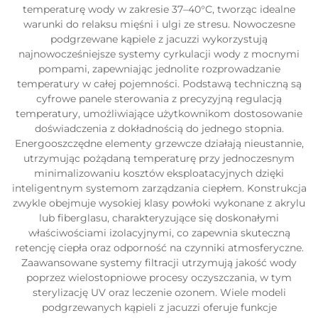
temperaturę wody w zakresie 37–40°C, tworząc idealne
warunki do relaksu mięśni i ulgi ze stresu. Nowoczesne
podgrzewane kąpiele z jacuzzi wykorzystują
najnowocześniejsze systemy cyrkulacji wody z mocnymi
pompami, zapewniając jednolite rozprowadzanie
temperatury w całej pojemności. Podstawą techniczną są
cyfrowe panele sterowania z precyzyjną regulacją
temperatury, umożliwiające użytkownikom dostosowanie
doświadczenia z dokładnością do jednego stopnia.
Energooszczędne elementy grzewcze działają nieustannie,
utrzymując pożądaną temperaturę przy jednoczesnym
minimalizowaniu kosztów eksploatacyjnych dzięki
inteligentnym systemom zarządzania ciepłem. Konstrukcja
zwykle obejmuje wysokiej klasy powłoki wykonane z akrylu
lub fiberglasu, charakteryzujące się doskonałymi
właściwościami izolacyjnymi, co zapewnia skuteczną
retencję ciepła oraz odporność na czynniki atmosferyczne.
Zaawansowane systemy filtracji utrzymują jakość wody
poprzez wielostopniowe procesy oczyszczania, w tym
sterylizację UV oraz leczenie ozonem. Wiele modeli
podgrzewanych kąpieli z jacuzzi oferuje funkcje