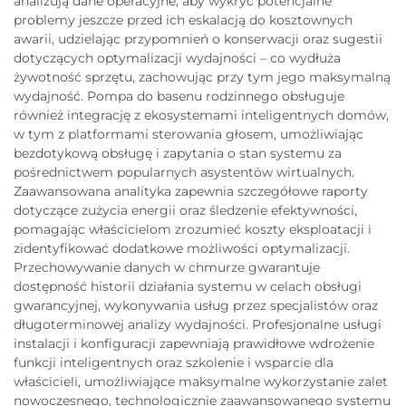
analizują dane operacyjne, aby wykryć potencjalne
problemy jeszcze przed ich eskalacją do kosztownych
awarii, udzielając przypomnień o konserwacji oraz sugestii
dotyczących optymalizacji wydajności – co wydłuża
żywotność sprzętu, zachowując przy tym jego maksymalną
wydajność. Pompa do basenu rodzinnego obsługuje
również integrację z ekosystemami inteligentnych domów,
w tym z platformami sterowania głosem, umożliwiając
bezdotykową obsługę i zapytania o stan systemu za
pośrednictwem popularnych asystentów wirtualnych.
Zaawansowana analityka zapewnia szczegółowe raporty
dotyczące zużycia energii oraz śledzenie efektywności,
pomagając właścicielom zrozumieć koszty eksploatacji i
zidentyfikować dodatkowe możliwości optymalizacji.
Przechowywanie danych w chmurze gwarantuje
dostępność historii działania systemu w celach obsługi
gwarancyjnej, wykonywania usług przez specjalistów oraz
długoterminowej analizy wydajności. Profesjonalne usługi
instalacji i konfiguracji zapewniają prawidłowe wdrożenie
funkcji inteligentnych oraz szkolenie i wsparcie dla
właścicieli, umożliwiające maksymalne wykorzystanie zalet
nowoczesnego, technologicznie zaawansowanego systemu