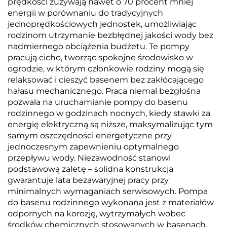
prędkości zużywają nawet o 70 procent mniej
energii w porównaniu do tradycyjnych
jednoprędkościowych jednostek, umożliwiając
rodzinom utrzymanie bezbłędnej jakości wody bez
nadmiernego obciążenia budżetu. Te pompy
pracują cicho, tworząc spokojne środowisko w
ogrodzie, w którym członkowie rodziny mogą się
relaksować i cieszyć basenem bez zakłócającego
hałasu mechanicznego. Praca niemal bezgłośna
pozwala na uruchamianie pompy do basenu
rodzinnego w godzinach nocnych, kiedy stawki za
energię elektryczną są niższe, maksymalizując tym
samym oszczędności energetyczne przy
jednoczesnym zapewnieniu optymalnego
przepływu wody. Niezawodność stanowi
podstawową zaletę – solidna konstrukcja
gwarantuje lata bezawaryjnej pracy przy
minimalnych wymaganiach serwisowych. Pompa
do basenu rodzinnego wykonana jest z materiałów
odpornych na korozję, wytrzymałych wobec
środków chemicznych stosowanych w basenach,