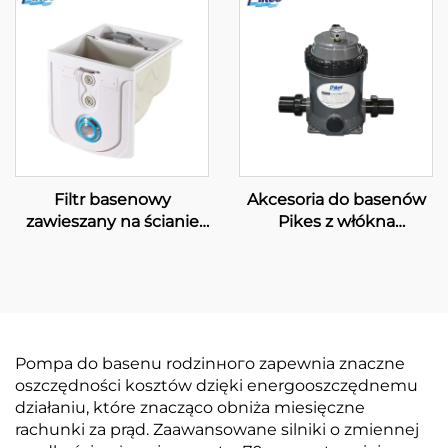
Filtr basenowy
Akcesoria do basenów
zawieszany na ścianie
Pikes z włókna
do dużych basenów
szklanego, filtr piaskowy
pływackich PK8030
do basenów i SPA, filtry
wkładkowe do
oczyszczania wody,
wydajny system filtracji
model AF50
Pompa do basenu rodzinного zapewnia znaczne
oszczędności kosztów dzięki energooszczędnemu
działaniu, które znacząco obniża miesięczne
rachunki za prąd. Zaawansowane silniki o zmiennej