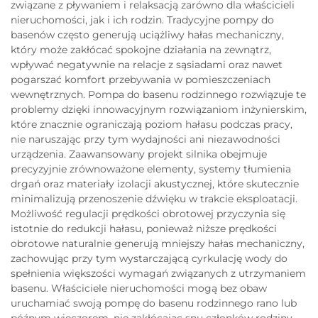
związane z pływaniem i relaksacją zarówno dla właścicieli
nieruchomości, jak i ich rodzin. Tradycyjne pompy do
basenów często generują uciążliwy hałas mechaniczny,
który może zakłócać spokojne działania na zewnątrz,
wpływać negatywnie na relacje z sąsiadami oraz nawet
pogarszać komfort przebywania w pomieszczeniach
wewnętrznych. Pompa do basenu rodzinnego rozwiązuje te
problemy dzięki innowacyjnym rozwiązaniom inżynierskim,
które znacznie ograniczają poziom hałasu podczas pracy,
nie naruszając przy tym wydajności ani niezawodności
urządzenia. Zaawansowany projekt silnika obejmuje
precyzyjnie zrównoważone elementy, systemy tłumienia
drgań oraz materiały izolacji akustycznej, które skutecznie
minimalizują przenoszenie dźwięku w trakcie eksploatacji.
Możliwość regulacji prędkości obrotowej przyczynia się
istotnie do redukcji hałasu, ponieważ niższe prędkości
obrotowe naturalnie generują mniejszy hałas mechaniczny,
zachowując przy tym wystarczającą cyrkulację wody do
spełnienia większości wymagań związanych z utrzymaniem
basenu. Właściciele nieruchomości mogą bez obaw
uruchamiać swoją pompę do basenu rodzinnego rano lub