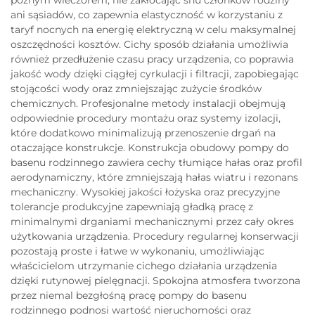
późnym wieczorem, nie zakłócając snu członków rodziny
ani sąsiadów, co zapewnia elastyczność w korzystaniu z
taryf nocnych na energię elektryczną w celu maksymalnej
oszczędności kosztów. Cichy sposób działania umożliwia
również przedłużenie czasu pracy urządzenia, co poprawia
jakość wody dzięki ciągłej cyrkulacji i filtracji, zapobiegając
stojącości wody oraz zmniejszając zużycie środków
chemicznych. Profesjonalne metody instalacji obejmują
odpowiednie procedury montażu oraz systemy izolacji,
które dodatkowo minimalizują przenoszenie drgań na
otaczające konstrukcje. Konstrukcja obudowy pompy do
basenu rodzinnego zawiera cechy tłumiące hałas oraz profil
aerodynamiczny, które zmniejszają hałas wiatru i rezonans
mechaniczny. Wysokiej jakości łożyska oraz precyzyjne
tolerancje produkcyjne zapewniają gładką pracę z
minimalnymi drganiami mechanicznymi przez cały okres
użytkowania urządzenia. Procedury regularnej konserwacji
pozostają proste i łatwe w wykonaniu, umożliwiając
właścicielom utrzymanie cichego działania urządzenia
dzięki rutynowej pielęgnacji. Spokojna atmosfera tworzona
przez niemal bezgłośną pracę pompy do basenu
rodzinnego podnosi wartość nieruchomości oraz