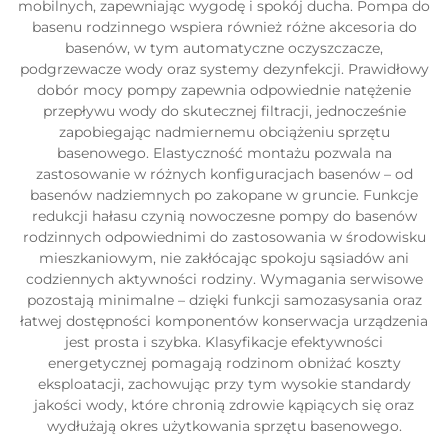
mobilnych, zapewniając wygodę i spokój ducha. Pompa do
basenu rodzinnego wspiera również różne akcesoria do
basenów, w tym automatyczne oczyszczacze,
podgrzewacze wody oraz systemy dezynfekcji. Prawidłowy
dobór mocy pompy zapewnia odpowiednie natężenie
przepływu wody do skutecznej filtracji, jednocześnie
zapobiegając nadmiernemu obciążeniu sprzętu
basenowego. Elastyczność montażu pozwala na
zastosowanie w różnych konfiguracjach basenów – od
basenów nadziemnych po zakopane w gruncie. Funkcje
redukcji hałasu czynią nowoczesne pompy do basenów
rodzinnych odpowiednimi do zastosowania w środowisku
mieszkaniowym, nie zakłócając spokoju sąsiadów ani
codziennych aktywności rodziny. Wymagania serwisowe
pozostają minimalne – dzięki funkcji samozasysania oraz
łatwej dostępności komponentów konserwacja urządzenia
jest prosta i szybka. Klasyfikacje efektywności
energetycznej pomagają rodzinom obniżać koszty
eksploatacji, zachowując przy tym wysokie standardy
jakości wody, które chronią zdrowie kąpiących się oraz
wydłużają okres użytkowania sprzętu basenowego.