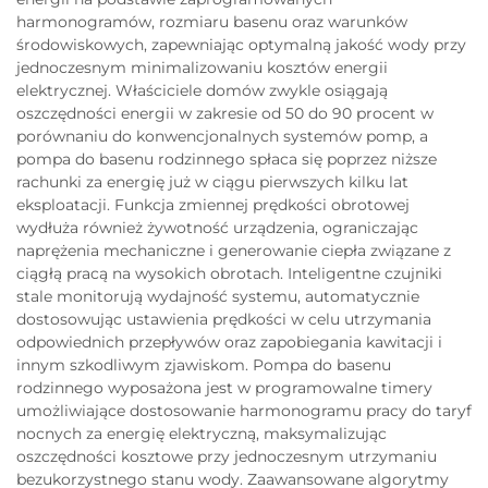
harmonogramów, rozmiaru basenu oraz warunków
środowiskowych, zapewniając optymalną jakość wody przy
jednoczesnym minimalizowaniu kosztów energii
elektrycznej. Właściciele domów zwykle osiągają
oszczędności energii w zakresie od 50 do 90 procent w
porównaniu do konwencjonalnych systemów pomp, a
pompa do basenu rodzinnego spłaca się poprzez niższe
rachunki za energię już w ciągu pierwszych kilku lat
eksploatacji. Funkcja zmiennej prędkości obrotowej
wydłuża również żywotność urządzenia, ograniczając
naprężenia mechaniczne i generowanie ciepła związane z
ciągłą pracą na wysokich obrotach. Inteligentne czujniki
stale monitorują wydajność systemu, automatycznie
dostosowując ustawienia prędkości w celu utrzymania
odpowiednich przepływów oraz zapobiegania kawitacji i
innym szkodliwym zjawiskom. Pompa do basenu
rodzinnego wyposażona jest w programowalne timery
umożliwiające dostosowanie harmonogramu pracy do taryf
nocnych za energię elektryczną, maksymalizując
oszczędności kosztowe przy jednoczesnym utrzymaniu
bezukorzystnego stanu wody. Zaawansowane algorytmy