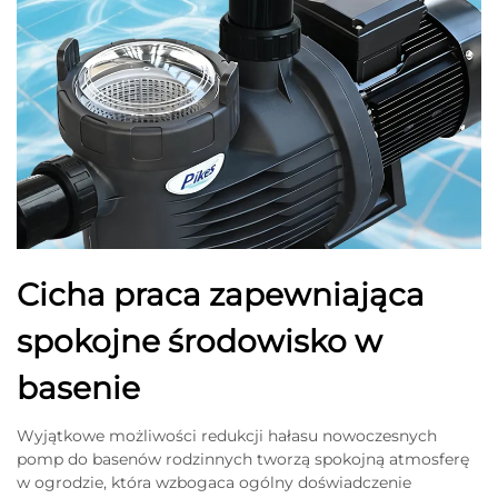
Cicha praca zapewniająca
spokojne środowisko w
basenie
Wyjątkowe możliwości redukcji hałasu nowoczesnych
pomp do basenów rodzinnych tworzą spokojną atmosferę
w ogrodzie, która wzbogaca ogólny doświadczenie