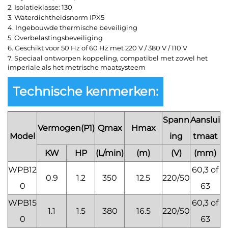
2. Isolatieklasse: 130
3. Waterdichtheidsnorm IPX5
4. Ingebouwde thermische beveiliging
5. Overbelastingsbeveiliging
6. Geschikt voor 50 Hz of 60 Hz met 220 V / 380 V / 110 V
7. Speciaal ontworpen koppeling, compatibel met zowel het
imperiale als het metrische maatsysteem
Technische kenmerken:
Spann
Aanslui
Vermogen(P1)
Qmax
Hmax
Model
ing
tmaat
KW
HP
(L/min)
(m)
(V)
(mm)
WPB12
60,3 of
0.9
1.2
350
12.5
220/50
0
63
WPB15
60,3 of
1.1
1.5
380
16.5
220/50
0
63