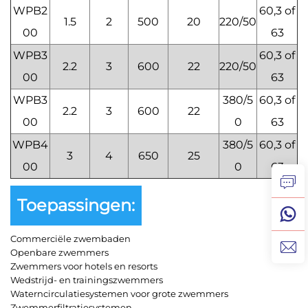
WPB2
60,3 of
1.5
2
500
20
220/50
00
63
WPB3
60,3 of
2.2
3
600
22
220/50
00
63
WPB3
380/5
60,3 of
2.2
3
600
22
00
0
63
WPB4
380/5
60,3 of
3
4
650
25
00
0
63
Toepassingen:
Commerciële zwembaden
Openbare zwemmers
Zwemmers voor hotels en resorts
Wedstrijd- en trainingszwemmers
Waterncirculatiesystemen voor grote zwemmers
Zwemmerfiltratiesystemen