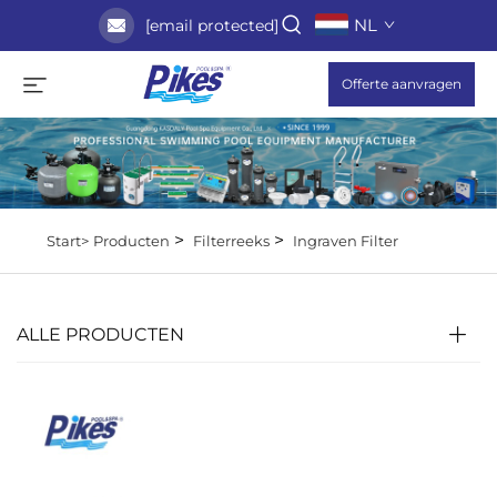
NL
[email protected]
Offerte aanvragen
>
>
Start>
Producten
Filterreeks
Ingraven Filter
ALLE PRODUCTEN