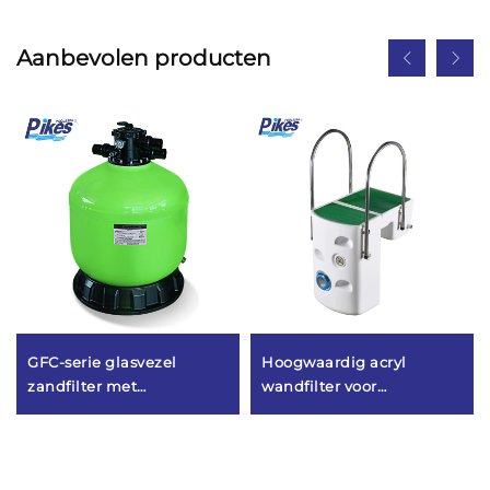
Aanbevolen producten
GFC-serie glasvezel
Hoogwaardig acryl
zandfilter met
wandfilter voor
zijmontage
zwembadwaterfiltratie, te
monteren op de wand
PK8025