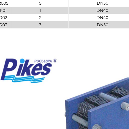
R005
5
DN50
R01
1
DN40
R02
2
DN40
R03
3
DN50