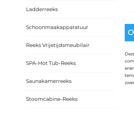
Ladderreeks
Schoonmaakapparatuur
O
Reeks Vrijetijdsmeubilair
Deze
com
SPA-Hot Tub-Reeks
ener
temp
Saunakamerreeks
zwe
Stoomcabine-Reeks