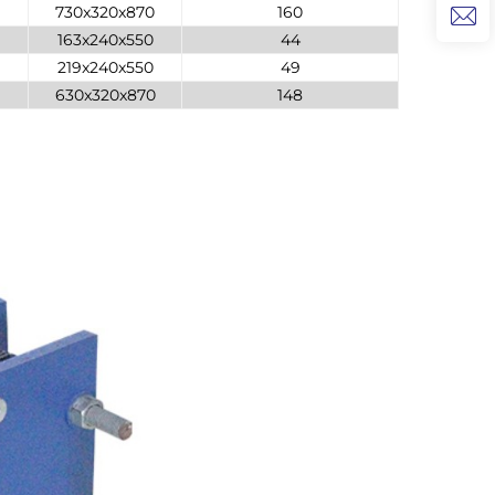
730x320x870
160
163x240x550
44
219x240x550
49
630x320x870
148