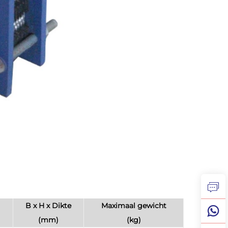
B x H x Dikte
Maximaal gewicht
(mm)
(kg)