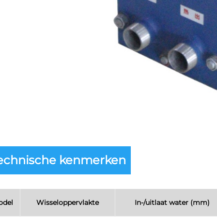
echnische kenmerken
odel
Wisseloppervlakte
In-/uitlaat water (mm)