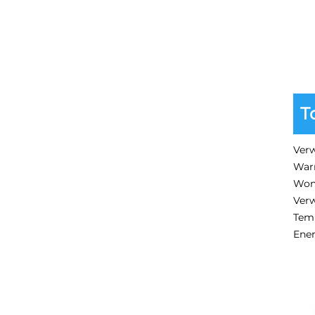
T
Ver
War
Won
Verw
Tem
Ene