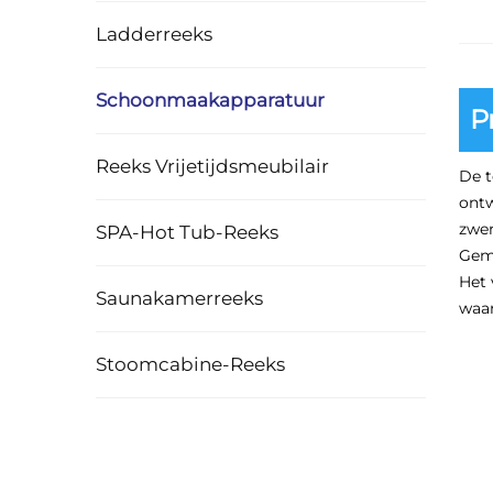
Ladderreeks
Schoonmaakapparatuur
P
Reeks Vrijetijdsmeubilair
De t
ont
zwe
SPA-Hot Tub-Reeks
Gema
Het 
Saunakamerreeks
waar
Stoomcabine-Reeks