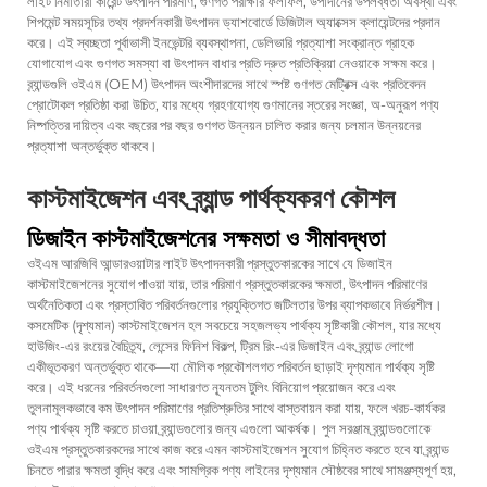
লাইট নির্মাতারা কারেন্ট উৎপাদন পরিমাণ, গুণগত পরীক্ষার ফলাফল, উপাদানের উপলব্ধতা অবস্থা এবং
শিপমেন্ট সময়সূচির তথ্য প্রদর্শনকারী উৎপাদন ড্যাশবোর্ডে ডিজিটাল অ্যাক্সেস ক্লায়েন্টদের প্রদান
করে। এই স্বচ্ছতা পূর্বাভাসী ইনভেন্টরি ব্যবস্থাপনা, ডেলিভারি প্রত্যাশা সংক্রান্ত গ্রাহক
যোগাযোগ এবং গুণগত সমস্যা বা উৎপাদন বাধার প্রতি দ্রুত প্রতিক্রিয়া নেওয়াকে সক্ষম করে।
ব্র্যান্ডগুলি ওইএম (OEM) উৎপাদন অংশীদারদের সাথে স্পষ্ট গুণগত মেট্রিক্স এবং প্রতিবেদন
প্রোটোকল প্রতিষ্ঠা করা উচিত, যার মধ্যে গ্রহণযোগ্য গুণমানের স্তরের সংজ্ঞা, অ-অনুরূপ পণ্য
নিষ্পত্তির দায়িত্ব এবং বছরের পর বছর গুণগত উন্নয়ন চালিত করার জন্য চলমান উন্নয়নের
প্রত্যাশা অন্তর্ভুক্ত থাকবে।
কাস্টমাইজেশন এবং ব্র্যান্ড পার্থক্যকরণ কৌশল
ডিজাইন কাস্টমাইজেশনের সক্ষমতা ও সীমাবদ্ধতা
ওইএম আরজিবি আন্ডারওয়াটার লাইট উৎপাদনকারী প্রস্তুতকারকের সাথে যে ডিজাইন
কাস্টমাইজেশনের সুযোগ পাওয়া যায়, তার পরিমাণ প্রস্তুতকারকের ক্ষমতা, উৎপাদন পরিমাণের
অর্থনৈতিকতা এবং প্রস্তাবিত পরিবর্তনগুলোর প্রযুক্তিগত জটিলতার উপর ব্যাপকভাবে নির্ভরশীল।
কসমেটিক (দৃশ্যমান) কাস্টমাইজেশন হল সবচেয়ে সহজলভ্য পার্থক্য সৃষ্টিকারী কৌশল, যার মধ্যে
হাউজিং-এর রংয়ের বৈচিত্র্য, লেন্সের ফিনিশ বিকল্প, ট্রিম রিং-এর ডিজাইন এবং ব্র্যান্ড লোগো
একীভূতকরণ অন্তর্ভুক্ত থাকে—যা মৌলিক প্রকৌশলগত পরিবর্তন ছাড়াই দৃশ্যমান পার্থক্য সৃষ্টি
করে। এই ধরনের পরিবর্তনগুলো সাধারণত ন্যূনতম টুলিং বিনিয়োগ প্রয়োজন করে এবং
তুলনামূলকভাবে কম উৎপাদন পরিমাণের প্রতিশ্রুতির সাথে বাস্তবায়ন করা যায়, ফলে খরচ-কার্যকর
পণ্য পার্থক্য সৃষ্টি করতে চাওয়া ব্র্যান্ডগুলোর জন্য এগুলো আকর্ষক। পুল সরঞ্জাম ব্র্যান্ডগুলোকে
ওইএম প্রস্তুতকারকদের সাথে কাজ করে এমন কাস্টমাইজেশন সুযোগ চিহ্নিত করতে হবে যা ব্র্যান্ড
চিনতে পারার ক্ষমতা বৃদ্ধি করে এবং সামগ্রিক পণ্য লাইনের দৃশ্যমান সৌষ্ঠবের সাথে সামঞ্জস্যপূর্ণ হয়,