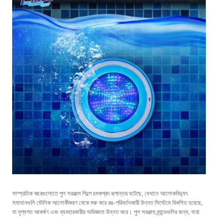
সাম্প্রতিক বছরগুলোতে পুল সরঞ্জাম শিল্পে চমকপ্রদ রূপান্তর ঘটেছে, যেখানে আলোকবিদ্যুৎ
সমাধানগুলি মৌলিক আলোকীকরণ থেকে শুরু করে রঙ-পরিবর্তনকারী উন্নত সিস্টেমে বিকশিত হয়েছে,
যা দৃশ্যগত আকর্ষণ এবং ব্যবহারকারীর অভিজ্ঞতা উন্নত করে। পুল সরঞ্জাম ব্র্যান্ডগুলির জন্য, যারা