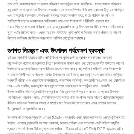
তবে সেই অবস্থার জন্য সংক্রমণ পরিকল্পনা অন্তর্ভুক্ত থাকা আবশ্যিক। স্বচ্ছ ক্ষমতা পরিকল্পনা
ব্র্যান্ডগুলিকে বাস্তবসম্মত উৎপাদন ক্ষমতার সাথে তাদের বিপণন বিনিয়োগ, চ্যানেল উন্নয়ন কার্যক্রম
এবং ইনভেন্টরি অবস্থান কৌশলগুলি সমন্বয় করতে সাহায্য করে, যাতে গ্রাহক সম্পর্ক এবং
প্রতিযোগিতামূলক অবস্থানকে ক্ষতিগ্রস্ত করে এমন স্টকআউট পরিস্থিতি এড়ানো যায়।
সহযোগিতামূলক ক্ষমতা পরিকল্পনা এছাড়াও ব্র্যান্ডগুলির জন্য উৎপাদকদের বিনিয়োগকে সমর্থন করার
সুযোগগুলি চিহ্নিত করে—যেমন আয়তন-ভিত্তিক প্রতিশ্রুতি বা নিশ্চিত অর্ডার পরিমাণের আগেই
বিস্তার কার্যক্রম যৌক্তিক করার জন্য অগ্রিম পেমেন্টের মাধ্যমে।
গুণগত নিয়ন্ত্রণ এবং উৎপাদন পর্যবেক্ষণ ব্যবস্থা
ওইএম আরজিবি আন্ডারওয়াটার লাইট উৎপাদন সুবিধাগুলিতে ব্যাপক মান নিয়ন্ত্রণ ব্যবস্থা
ব্র্যান্ডগুলিকে পণ্যের সামঞ্জস্যতা নিয়ে আত্মবিশ্বাস প্রদান করে এবং ক্ষেত্রে ব্যর্থতা ঘটানোর আগেই
উৎপাদনের অস্বাভাবিকতা দ্রুত চিহ্নিত করতে সক্ষম করে। বহু-পর্যায়ের পরিদর্শন প্রোটোকলগুলি
সাধারণত নির্দিষ্টকরণের বিরুদ্ধে আগত উপকরণের যাচাইকরণ, গুরুত্বপূর্ণ সংযোজন পর্যায়ে প্রক্রিয়া-
মধ্যবর্তী পরীক্ষা এবং বৈদ্যুতিক কার্যকারিতা, আলোকিক আউটপুট, জলরোধী অখণ্ডতা এবং সৌন্দর্যগত
মান—এই সবকিছু অন্তর্ভুক্ত করে চূড়ান্ত পণ্য যাচাইকরণ অন্তর্ভুক্ত করে। অগ্রণী
উৎপাদনকারীরা পরিসংখ্যানভিত্তিক প্রক্রিয়া নিয়ন্ত্রণ পদ্ধতি প্রয়োগ করেন, যা প্রধান উৎপাদন
পরামিতিগুলি পর্যবেক্ষণ করে, স্পেসিফিকেশনের বাইরে পণ্য উৎপাদন করার আগেই প্রক্রিয়ার বিচ্যুতি
চিহ্নিত করে এবং উৎপাদন দক্ষতা ও পণ্যের মান উভয়কেই উন্নত করে এমন চলমান উন্নয়ন
উদ্যোগগুলিকে প্রণোদিত করে।
উৎপাদন পর্যবেক্ষণের স্বচ্ছতা ওইএম (OEM) সম্পর্কের একটি ক্রমবর্ধমানভাবে গুরুত্বপূর্ণ দিক হয়ে
উঠেছে, যেখানে ব্র্যান্ডগুলি উৎপাদন অবস্থা, গুণগত মেট্রিক্স এবং সম্ভাব্য ডেলিভারি সময়সূচির
প্রভাব সম্পর্কে রিয়েল-টাইম দৃশ্যমানতা খোঁজে। উন্নত ওইএম (OEM) RGB আন্ডারওয়াটার