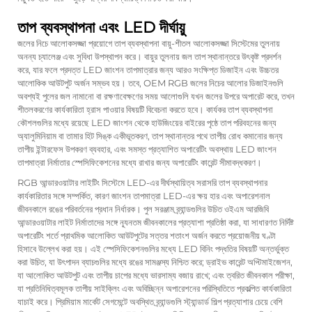
তাপ ব্যবস্থাপনা এবং LED দীর্ঘায়ু
জলের নিচে আলোকসজ্জা প্রয়োগে তাপ ব্যবস্থাপনা বায়ু-শীতল আলোকসজ্জা সিস্টেমের তুলনায়
অনন্য চ্যালেঞ্জ এবং সুবিধা উপস্থাপন করে। বায়ুর তুলনায় জল তাপ স্থানান্তরে উৎকৃষ্ট প্রদর্শন
করে, যার ফলে প্রদত্ত LED জাংশন তাপমাত্রার জন্য আরও সংক্ষিপ্ত ডিজাইন এবং উচ্চতর
আলোকিক আউটপুট অর্জন সম্ভব হয়। তবে, OEM RGB জলের নিচের আলোর ডিজাইনগুলি
অবশ্যই পুলের জল নামানো বা রক্ষণাবেক্ষণের সময় আলোগুলি যখন জলের উপরে অপারেট করে, তখন
শীতলকরণের কার্যকারিতা হ্রাস পাওয়ার বিষয়টি বিবেচনা করতে হবে। কার্যকর তাপ ব্যবস্থাপনা
কৌশলগুলির মধ্যে রয়েছে LED জাংশন থেকে হাউজিংয়ের বাইরের পৃষ্ঠে তাপ পরিবহনের জন্য
অ্যালুমিনিয়াম বা তামার হিট সিঙ্ক একীভূতকরণ, তাপ স্থানান্তর পথে তাপীয় রোধ কমানোর জন্য
তাপীয় ইন্টারফেস উপকরণ ব্যবহার, এবং সমস্ত প্রত্যাশিত অপারেটিং অবস্থায় LED জাংশন
তাপমাত্রা নির্মাতার স্পেসিফিকেশনের মধ্যে রাখার জন্য অপারেটিং কারেন্ট সীমাবদ্ধকরণ।
RGB আন্ডারওয়াটার লাইটিং সিস্টেমে LED-এর দীর্ঘস্থায়িত্ব সরাসরি তাপ ব্যবস্থাপনার
কার্যকারিতার সঙ্গে সম্পর্কিত, কারণ জাংশন তাপমাত্রা LED-এর ক্ষয় হার এবং অপারেশনাল
জীবনকালে রঙের পরিবর্তনের প্রধান নির্ধারক। পুল সরঞ্জাম ব্র্যান্ডগুলির উচিত ওইএম আরজিবি
আন্ডারওয়াটার লাইট নির্মাতাদের সঙ্গে ন্যূনতম জীবনকালের প্রত্যাশা প্রতিষ্ঠা করা, যা সাধারণত নির্দিষ্ট
অপারেটিং শর্তে প্রাথমিক আলোকিত আউটপুটের সত্তর শতাংশ অর্জন করতে প্রয়োজনীয় ঘণ্টা
হিসাবে উল্লেখ করা হয়। এই স্পেসিফিকেশনগুলির মধ্যে LED বিনিং পদ্ধতির বিষয়টি অন্তর্ভুক্ত
করা উচিত, যা উৎপাদন ব্যাচগুলির মধ্যে রঙের সামঞ্জস্য নিশ্চিত করে; ড্রাইভ কারেন্ট অপ্টিমাইজেশন,
যা আলোকিত আউটপুট এবং তাপীয় চাপের মধ্যে ভারসাম্য বজায় রাখে; এবং ত্বরিত জীবনকাল পরীক্ষা,
যা প্রতিনিধিত্বমূলক তাপীয় সাইক্লিং এবং অবিচ্ছিন্ন অপারেশনের পরিস্থিতিতে প্রকল্পিত কার্যকারিতা
যাচাই করে। প্রিমিয়াম মার্কেট সেগমেন্টে অবস্থিত ব্র্যান্ডগুলি স্ট্যান্ডার্ড শিল্প প্রত্যাশার চেয়ে বেশি