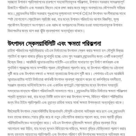
স্বচ্ছতা উপাদান প্রতিস্থাপনের চারপাশে সহযোগিতামূলক পরিকল্পনা, উপাদান সরবরাহ সামঞ্জস্যপূর্ণ
ডিজাইন পরিবর্তন এবং সরবরাহ বিঘ্নন থেকে রক্ষা করার জন্য মজুত অবস্থানের কৌশলগুলি সক্রিয়
করে। ব্র্যান্ডগুলির উচিত সরবরাহ শৃঙ্খলের দৃশ্যমানতা সম্পর্কে OEM উৎপাদন অংশীদারদের সাথে
স্পষ্ট যোগাযোগ প্রোটোকল প্রতিষ্ঠা করা, যার মধ্যে উপাদান পরিবর্তনের আগাম বিজ্ঞপ্তি, মূল্য
প্রকৌশল উদ্যোগে অংশগ্রহণ এবং বরাদ্দ বা অপ্রচলনের শিকার হওয়া সমালোচনামূলক উপাদান
বিভাগগুলির জন্য ভাগ করা ঝুঁকি ব্যবস্থাপনা অন্তর্ভুক্ত থাকবে।
উৎপাদন স্কেলয়াবিলিটি এবং ক্ষমতা পরিকল্পনা
চাহিদা পরিবর্তনের প্রতিক্রিয়ায় ওইএম নির্মাতাদের উৎপাদন স্কেল করার ক্ষমতা হল মৌসুমি বিক্রয়
প্যাটার্ন বা দ্রুত বাজার বৃদ্ধির মুখোমুখি হচ্ছে এমন পুল সরঞ্জাম ব্র্যান্ডগুলির জন্য একটি গুরুত্বপূর্ণ
বিবেচ্য বিষয়। আরজিবি আন্ডারওয়াটার লাইটিং-এর চাহিদা সাধারণত পুল নির্মাণ কার্যক্রম এবং
পুনর্নির্মাণ প্রকল্পের সাথে সম্পর্কিত প্রবল মৌসুমিকতা প্রদর্শন করে, যা উৎপাদন পরিমাণের ওঠানামা
সৃষ্টি করে এবং উৎপাদন দক্ষতা ও ক্ষমতা ব্যবহারের উপর চাপ সৃষ্টি করে। পেশাদার ওইএম আরজিবি
আন্ডারওয়াটার লাইট নির্মাতারা কার্যকরী উৎপাদন ব্যবস্থা প্রয়োগ করেন যা কর্মশক্তির নমনীয়তা,
সরঞ্জাম ব্যবহার অপ্টিমাইজেশন এবং একাধিক ক্লায়েন্ট প্রোগ্রামের মধ্যে উৎপাদন সময়সূচি
সমন্বয়ের মাধ্যমে পরিমাণ পরিবর্তনগুলি সামলাতে পারে। ব্র্যান্ডগুলির উচিত নির্মাতার ক্ষমতা পরিকল্পনা
পদ্ধতি মূল্যায়ন করা, যার মধ্যে নির্দিষ্ট বনাম ভাগ করা উৎপাদন সম্পদ, বিভিন্ন পরিমাণ পরিস্থিতির
জন্য লিড টাইম প্রতিশ্রুতি এবং চূড়ান্ত চাহিদা সময়ে সার্জ ক্ষমতা উপলব্ধতা অন্তর্ভুক্ত থাকে।
দীর্ঘমেয়াদী উৎপাদন স্কেলেবিলিটির বিবেচনাগুলি মৌসুমি ওঠানামা অতিক্রম করে চলে এবং ব্র্যান্ডগুলি
যখন তাদের বাজার শেয়ার বৃদ্ধি করে বা নতুন ভৌগোলিক বাজারে প্রবেশ করে, তখন স্থায়ী বৃদ্ধির
পরিস্থিতিগুলিকেও অন্তর্ভুক্ত করে। ওইএম উৎপাদন চুক্তিগুলি ক্ষমতা বৃদ্ধির ব্যবস্থা নিয়ে
আলোচনা করা উচিত, যার মধ্যে মূলধন বিনিয়োগের দায়িত্ব, ক্ষমতা বৃদ্ধির যৌক্তিকতা প্রমাণ করার
জন্য ন্যূনতম আয়তনের প্রতিশ্রুতি এবং উৎপাদন পরিমাণ যদি উৎপাদকের ক্ষমতাকে অতিক্রম করে