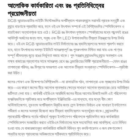
আলোকিক কার্যকারিতা এবং রঙ প্রতিনিধিত্বের
প্রয়োজনীয়তা
RGB আন্ডারওয়াটার লাইটিং সিস্টেমগুলির অপটিক্যাল পারফরম্যান্স সরাসরি গ্রাহক সন্তুষ্টি এবং
ব্র্যান্ড ধারণাকে প্রভাবিত করে, ফলে ওইএম উৎপাদন সম্পর্কে এই বৈশিষ্ট্যগুলির স্পেসিফিকেশন ও
যাচাইকরণ অত্যাবশ্যক হয়ে ওঠে। RGB রঙ উৎপাদন দৃশ্যমান স্পেকট্রামের মধ্যে পছন্দসই রঙের
আউটপুট অর্জনের জন্য লাল, সবুজ এবং নীল LED উপাদানগুলির তীব্রতা নিয়ন্ত্রণের উপর নির্ভর
করে। ওইএম RGB আন্ডারওয়াটার লাইট নির্মাতাদের রঙ ক্যালিব্রেশনের ক্ষমতা প্রদর্শন করতে
হবে, যাতে উৎপাদনের সমস্ত ইউনিটে সামঞ্জস্যপূর্ণ রঙ পুনরুৎপাদন নিশ্চিত করা যায় এবং পণ্যের
সম্পূর্ণ জীবনচক্র জুড়ে রঙের নির্ভুলতা বজায় থাকে। পুল সরঞ্জাম ব্র্যান্ডগুলির ব্র্যান্ড অবস্থান এবং
লক্ষ্য বাজারের প্রত্যাশার সাথে সামঞ্জস্য রেখে রঙ রেন্ডারিংয়ের নির্দিষ্ট প্রয়োজনীয়তা—যেমন রঙের
তাপমাত্রা পরিসর, রঙ মিশ্রণের সমরূপতা এবং আলোক তীব্রতা সংক্রান্ত স্পেসিফিকেশন—প্রতিষ্ঠা
করা উচিত।
জলের শোষণ এবং বিক্ষেপণের বৈশিষ্ট্যগুলি—যা রাসায়নিক গঠন, তাপমাত্রা এবং স্বচ্ছতার উপর নির্ভর
করে—এর কারণে জলের নীচে আলোক ব্যবস্থার ক্ষেত্রে সাধারণ আলোক ব্যবহারের চেয়ে অতিরিক্ত
জটিলতা দেখা যায়। কার্যকরী ওইডিএম আরজিবি জলের নীচের আলোর ডিজাইনগুলি এই পরিবেশগত
ফ্যাক্টরগুলিকে প্রতিকার করে অপটিক্যাল ইঞ্জিনিয়ারিং-এর মাধ্যমে, যার মধ্যে বীম কোণ
অপ্টিমাইজেশন, ন্যূনতম অপটিক্যাল বিকৃতির জন্য লেন্স উপাদান নির্বাচন এবং সাধারণ ইনস্টলেশন
গভীরতা ও জলের অবস্থা বিবেচনা করে তীব্রতা ক্যালিব্রেশন অন্তর্ভুক্ত থাকে। ব্র্যান্ডগুলির
ল্যাবরেটরি পরীক্ষার শর্তের পরিবর্তে প্রকৃত ইনস্টলেশন পরিবেশকে প্রতিফলিত করে কার্যকারিতা
স্পেসিফিকেশন সংজ্ঞায়িত করতে ওইডিএম নির্মাতাদের সঙ্গে সহযোগিতা করা আবশ্যিক; এতে নিশ্চিত
হওয়া যায় যে বাজারজাতকৃত কার্যকারিতা দাবিগুলি বিভিন্ন পুল কনফিগারেশন ও জল রক্ষণাবেক্ষণ
পদ্ধতির মধ্যে গ্রাহকদের অভিজ্ঞতাকে সঠিকভাবে প্রতিনিধিত্ব করে।