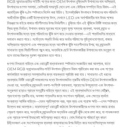
RGB আন্ডারওয়াটার লাইটিং পণ্যের জন্য OEM উৎপাদন চুক্তিগুলি উপাদানের দাম অস্থিরতা,
উৎপাদনের গুণগত সমস্যা, ডেলিভারি সময়সূচি মেনে চলা এবং বৌদ্ধিক সম্পত্তি নিয়ে বিবাদ—এই
বহুমাত্রিক ঝুঁকি বণ্টন স্পষ্টভাবে নির্দেশ করা উচিত। ইলেকট্রনিক্স উৎপাদনে উপাদানের দাম পরিবর্তন
অর্থনৈতিক ঝুঁকির একটি উল্লেখযোগ্য উৎস, যেখানে LED এবং অর্ধপরিবাহীর দাম উভয় পক্ষের
নিয়ন্ত্রণের বাইরে বাজার গতিশীলতার উপর নির্ভরশীল। চুক্তির গঠন এই ঝুঁকিকে নির্দিষ্ট সময়ের জন্য
স্থির মূল্য নির্ধারণ, উপাদান বাজার সূচকের সাথে যুক্ত মূল্য সমন্বয় ব্যবস্থা, অথবা ব্র্যান্ড ও
উৎপাদনকারীর মধ্যে মূল্য পরিবর্তনের ঝুঁকি ভাগ করে নেওয়ার ব্যবস্থা—এই পদ্ধতিগুলির মাধ্যমে
সমাধান করতে পারে। সর্বোত্তম পদ্ধতি নির্ভর করে অর্ডার পরিমাণের পূর্বানুমানযোগ্যতা, বাজার
অস্থিরতার প্রত্যাশা এবং পক্ষদ্বয়ের মধ্যে আপেক্ষিক ঝুঁকি সহনশীলতার উপর; বড় ব্র্যান্ডগুলি
সাধারণত মূল্য স্থিতিশীলতা পছন্দ করে, অন্যদিকে ছোট উৎপাদনকারীরা উপাদানের দাম অনুকূল না
হলে তাদের বিরুদ্ধে সুরক্ষা প্রয়োজন হতে পারে।
গুণগত নিশ্চয়তা দায়িত্ব এবং ওয়ারেন্টি বাধ্যবাধকতা স্পষ্টভাবে সংজ্ঞায়িত করা আবশ্যক, যাতে
OEM RGB অ্যান্ডারওয়াটার লাইট উৎপাদন চুক্তিতে বিবাদ প্রতিরোধ করা যায় এবং পণ্যের
কার্যকারিতা সংক্রান্ত সমস্যাগুলির জন্য দায়বদ্ধতা প্রতিষ্ঠা করা যায়। সাধারণত এই ধরনের
ব্যবস্থায় নির্দিষ্ট ওয়ারেন্টি সময়কালের মধ্যে উৎপাদনজনিত ত্রুটির দায়িত্ব OEM উৎপাদনকারীকে
দেওয়া হয়, অন্যদিকে ব্র্যান্ডগুলি নকশা-সংশ্লিষ্ট যথাযথতা, প্রয়োগের উপযুক্ততা এবং উৎপাদন-
অনুরূপতা ছাড়াও গ্রাহক সন্তুষ্টির দায়িত্ব গ্রহণ করে। এই ব্যবস্থাগুলিতে গুণগত মেট্রিক্স,
গ্রহণযোগ্য ত্রুটির হার, অসঙ্গত পণ্যগুলির জন্য সংশোধন প্রক্রিয়া, এবং ক্ষেত্রে ব্যর্থতা
সংক্রান্ত আর্থিক দায়িত্ব—যেমন প্রতিস্থাপন খরচ, শ্রম ব্যয় এবং পরোক্ষ ক্ষতি—এসব স্পষ্টভাবে
উল্লেখ করা আবশ্যক। ভারসাম্যপূর্ণ ওয়ারেন্টি কাঠামো উৎপাদনকারীদের গুণগত মান বজায় রাখার
প্রেরণা প্রদান করে, অন্যদিকে ব্র্যান্ডগুলিকে অত্যধিক ওয়ারেন্টি ঝুঁকি থেকে রক্ষা করে, যা লাভজনকতা
এবং গ্রাহক সম্পর্ক উভয়কেই ক্ষতিগ্রস্ত করতে পারে। দোষ নির্ধারণের পরিবর্তে মূল কারণ
চিহ্নিতকরণ এবং সংশোধনমূলক ব্যবস্থা বাস্তবায়নের উপর ভিত্তি করে সহযোগিতামূলক সমস্যা