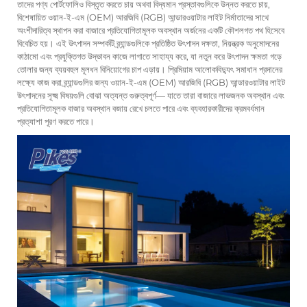
তাদের পণ্য পোর্টফোলিও বিস্তৃত করতে চায় অথবা বিদ্যমান প্রস্তাবগুলিকে উন্নত করতে চায়,
বিশেষায়িত ওয়ান-ই-এম (OEM) আরজিবি (RGB) আন্ডারওয়াটার লাইট নির্মাতাদের সাথে
অংশীদারিত্ব স্থাপন করা বাজারে প্রতিযোগিতামূলক অবস্থান অর্জনের একটি কৌশলগত পথ হিসেবে
বিবেচিত হয়। এই উৎপাদন সম্পর্কটি ব্র্যান্ডগুলিকে প্রতিষ্ঠিত উৎপাদন দক্ষতা, নিয়ন্ত্রক অনুমোদনের
কাঠামো এবং প্রযুক্তিগত উদ্ভাবন কাজে লাগাতে সাহায্য করে, যা নতুন করে উৎপাদন ক্ষমতা গড়ে
তোলার জন্য ব্যয়বহুল মূলধন বিনিয়োগের চাপ এড়ায়। প্রিমিয়াম আলোকবিদ্যুৎ সমাধান প্রদানের
লক্ষ্যে কাজ করা ব্র্যান্ডগুলির জন্য ওয়ান-ই-এম (OEM) আরজিবি (RGB) আন্ডারওয়াটার লাইট
উৎপাদনের সূক্ষ্ম বিষয়গুলি বোঝা অত্যন্ত গুরুত্বপূর্ণ— যাতে তারা বাজারে লাভজনক অবস্থান এবং
প্রতিযোগিতামূলক বাজার অবস্থান বজায় রেখে চলতে পারে এবং ব্যবহারকারীদের ক্রমবর্ধমান
প্রত্যাশা পূরণ করতে পারে।