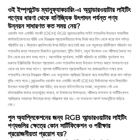
ওই ইম্প্লান্টেড ম্যানুফ্যাকচারিং-এ অ্যান্ডারওয়াটার লাইটিং
পণ্যের ধারণা থেকে বাণিজ্যিক উৎপাদন পর্যন্ত পণ্য
উন্নয়ন সাধারণত কত সময় নেয়?
ওয়ার্কস অফ এমার্জিং মার্কেট (OEM) RGB আন্ডারওয়াটার লাইট পণ্যগুলির উন্নয়ন সময়সীমা
কাস্টমাইজেশনের পরিধি এবং নিয়ন্ত্রক প্রয়োজনীয়তার উপর নির্ভর করে তিন থেকে বারো মাস পর্যন্ত
পরিবর্তিত হয়। বিদ্যমান প্ল্যাটফর্মের উপর ভিত্তি করে তৈরি করা এবং শুধুমাত্র বহির্বিশ্বাস পরিবর্তন সহ
পণ্যগুলির জন্য সাধারণত ডিজাইন চূড়ান্তকরণ, টুলিং নির্মাণ, নমুনা উৎপাদন এবং পরীক্ষার বৈধতা সহ
তিন থেকে চার মাস সময় লাগে। আলোকিক পুনর্নকশা, সার্কিট পরিবর্তন বা হাউজিং পুনর্নকশা সহ
গুরুতর ইঞ্জিনিয়ারিং উন্নয়ন প্রয়োজন এমন পণ্যগুলির জন্য উন্নয়ন সম্পন্ন করতে সাধারণত ছয়
থেকে নয় মাস সময় লাগে। ব্যাপক সার্টিফিকেশন প্রয়োজনীয়তা সহ বাজারগুলিতে লক্ষ্য রাখা
পণ্যগুলির ক্ষেত্রে নিয়ন্ত্রক পরীক্ষা এবং অনুমোদন প্রক্রিয়া বিবেচনা করে সময়সীমা বারো মাস পর্যন্ত
বৃদ্ধি পেতে পারে। ব্র্যান্ডগুলির ওয়ার্কস অফ এমার্জিং মার্কেট (OEM) নির্মাতাদের সাথে বিস্তারিত
উন্নয়ন সময়সূচী প্রতিষ্ঠা করা উচিত, যার মধ্যে মাইলস্টোনের সংজ্ঞা, অনুমোদন গেট এবং
ঘটনাক্রমিক বাফার অন্তর্ভুক্ত থাকবে, যা উপাদানের উপলব্ধতা, পরীক্ষার ফলাফল বা সার্টিফিকেশন
প্রক্রিয়ায় সম্ভাব্য বিলম্বের জন্য পরিকল্পনা করা হয়—যা সাধারণত আদর্শ সময়সূচীকে বাড়িয়ে
দেয়।
পুল অ্যাপ্লিকেশনের জন্য RGB আন্ডারওয়াটার লাইটিং
পণ্যগুলির ক্ষেত্রে কোন সার্টিফিকেশন ও পরীক্ষার
প্রয়োজনীয়তা প্রয়োগ হয়?