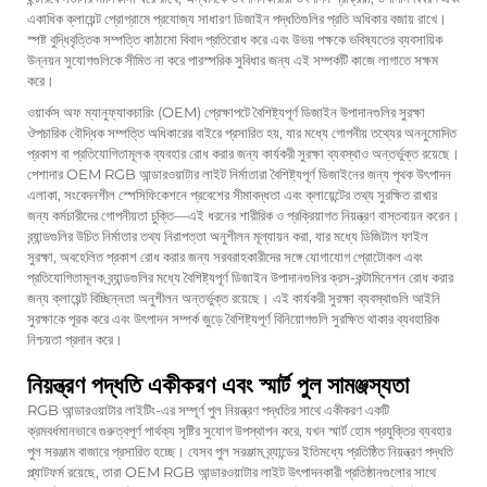
একাধিক ক্লায়েন্ট প্রোগ্রামে প্রযোজ্য সাধারণ ডিজাইন পদ্ধতিগুলির প্রতি অধিকার বজায় রাখে।
স্পষ্ট বুদ্ধিবৃত্তিক সম্পত্তি কাঠামো বিবাদ প্রতিরোধ করে এবং উভয় পক্ষকে ভবিষ্যতের ব্যবসায়িক
উন্নয়ন সুযোগগুলিকে সীমিত না করে পারস্পরিক সুবিধার জন্য এই সম্পর্কটি কাজে লাগাতে সক্ষম
করে।
ওয়ার্কস অফ ম্যানুফ্যাকচারিং (OEM) প্রেক্ষাপটে বৈশিষ্ট্যপূর্ণ ডিজাইন উপাদানগুলির সুরক্ষা
ঔপচারিক বৌদ্ধিক সম্পত্তি অধিকারের বাইরে প্রসারিত হয়, যার মধ্যে গোপনীয় তথ্যের অননুমোদিত
প্রকাশ বা প্রতিযোগিতামূলক ব্যবহার রোধ করার জন্য কার্যকরী সুরক্ষা ব্যবস্থাও অন্তর্ভুক্ত রয়েছে।
পেশাদার OEM RGB আন্ডারওয়াটার লাইট নির্মাতারা বৈশিষ্ট্যপূর্ণ ডিজাইনের জন্য পৃথক উৎপাদন
এলাকা, সংবেদনশীল স্পেসিফিকেশনে প্রবেশের সীমাবদ্ধতা এবং ক্লায়েন্টের তথ্য সুরক্ষিত রাখার
জন্য কর্মচারীদের গোপনীয়তা চুক্তি—এই ধরনের শারীরিক ও প্রক্রিয়াগত নিয়ন্ত্রণ বাস্তবায়ন করেন।
ব্র্যান্ডগুলির উচিত নির্মাতার তথ্য নিরাপত্তা অনুশীলন মূল্যায়ন করা, যার মধ্যে ডিজিটাল ফাইল
সুরক্ষা, অবহেলিত প্রকাশ রোধ করার জন্য সরবরাহকারীদের সঙ্গে যোগাযোগ প্রোটোকল এবং
প্রতিযোগিতামূলক ব্র্যান্ডগুলির মধ্যে বৈশিষ্ট্যপূর্ণ ডিজাইন উপাদানগুলির ক্রস-কন্টামিনেশন রোধ করার
জন্য ক্লায়েন্ট বিচ্ছিন্নতা অনুশীলন অন্তর্ভুক্ত রয়েছে। এই কার্যকরী সুরক্ষা ব্যবস্থাগুলি আইনি
সুরক্ষাকে পূরক করে এবং উৎপাদন সম্পর্ক জুড়ে বৈশিষ্ট্যপূর্ণ বিনিয়োগগুলি সুরক্ষিত থাকার ব্যবহারিক
নিশ্চয়তা প্রদান করে।
নিয়ন্ত্রণ পদ্ধতি একীকরণ এবং স্মার্ট পুল সামঞ্জস্যতা
RGB আন্ডারওয়াটার লাইটিং-এর সম্পূর্ণ পুল নিয়ন্ত্রণ পদ্ধতির সাথে একীকরণ একটি
ক্রমবর্ধমানভাবে গুরুত্বপূর্ণ পার্থক্য সৃষ্টির সুযোগ উপস্থাপন করে, যখন স্মার্ট হোম প্রযুক্তির ব্যবহার
পুল সরঞ্জাম বাজারে প্রসারিত হচ্ছে। যেসব পুল সরঞ্জাম ব্র্যান্ডের ইতিমধ্যে প্রতিষ্ঠিত নিয়ন্ত্রণ পদ্ধতি
প্ল্যাটফর্ম রয়েছে, তারা OEM RGB আন্ডারওয়াটার লাইট উৎপাদনকারী প্রতিষ্ঠানগুলোর সাথে