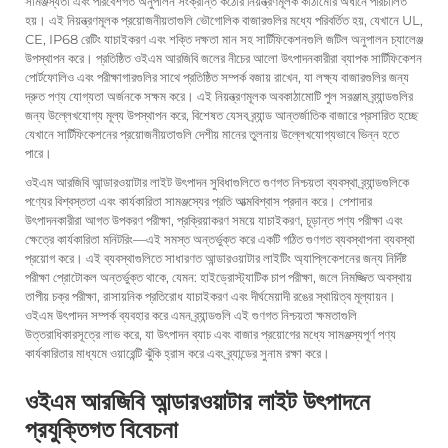
সামঞ্জস্যতা এবং পরিবেশগত অনুপালন সংক্রান্ত কঠোর নিয়ন্ত্রণমূলক কাঠামোর অধীনে পরিচালিত
হয়। এই নিয়ন্ত্রণমূলক প্রয়োজনীয়তাগুলি ভৌগোলিক বাজারগুলির মধ্যে পরিবর্তিত হয়, যেখানে UL,
CE, IP68 রেটিং যাচাইকরণ এবং শক্তি দক্ষতা মান সহ সার্টিফিকেশনগুলি জটিল অনুপালন চ্যালেঞ্জ
উপস্থাপন করে। প্রতিষ্ঠিত
ওইএম আরজিবি জলের নীচের আলো
উৎপাদনকারীরা ব্যাপক সার্টিফিকেশন
পোর্টফোলিও এবং পরীক্ষাগারগুলির সাথে প্রতিষ্ঠিত সম্পর্ক বজায় রাখেন, যা লক্ষ্য বাজারগুলির জন্য
দ্রুত পণ্য যোগ্যতা অর্জনকে সক্ষম করে। এই নিয়ন্ত্রণমূলক অবকাঠামোটি পুল সরঞ্জাম ব্র্যান্ডগুলির
জন্য উল্লেখযোগ্য মূল্য উপস্থাপন করে, বিশেষত যেসব ব্র্যান্ড আন্তর্জাতিক বাজারে প্রসারিত হচ্ছে
যেখানে সার্টিফিকেশনের প্রয়োজনীয়তাগুলি দেশীয় মানের তুলনায় উল্লেখযোগ্যভাবে ভিন্ন হতে
পারে।
ওইএম আরজিবি আন্ডারওয়াটার লাইট উৎপাদন সুবিধাগুলিতে গুণগত নিশ্চয়তা ব্যবস্থা ব্র্যান্ডগুলিকে
পণ্যের বিশ্বস্ততা এবং কার্যকারিতা সামঞ্জস্যের প্রতি আত্মবিশ্বাস প্রদান করে। পেশাদার
উৎপাদনকারীরা আগত উপকরণ পরীক্ষা, প্রক্রিয়াকরণ সময়ে যাচাইকরণ, চূড়ান্ত পণ্য পরীক্ষা এবং
ক্ষেত্রে কার্যকারিতা মনিটরিং—এই সমস্ত অন্তর্ভুক্ত করে একটি গঠিত গুণগত ব্যবস্থাপনা ব্যবস্থা
প্রয়োগ করে। এই ব্যবস্থাগুলিতে সাধারণত আন্ডারওয়াটার লাইটিং অ্যাপ্লিকেশনের জন্য নির্দিষ্ট
পরীক্ষা প্রোটোকল অন্তর্ভুক্ত থাকে, যেমন: হাইড্রোস্ট্যাটিক চাপ পরীক্ষা, জলে নিমজ্জিত অবস্থায়
তাপীয় চক্র পরীক্ষা, রাসায়নিক প্রতিরোধ যাচাইকরণ এবং দীর্ঘমেয়াদী রঙের স্থায়িত্ব মূল্যায়ন।
ওইএম উৎপাদন সম্পর্ক ব্যবহার করে এমন ব্র্যান্ডগুলি এই গুণগত নিশ্চয়তা ক্ষমতাগুলি
উত্তরাধিকারসূত্রে লাভ করে, যা উৎপাদন ব্যাচ এবং বাজার প্রয়োগের মধ্যে সামঞ্জস্যপূর্ণ পণ্য
কার্যকারিতার মাধ্যমে ওয়ারেন্টি ঝুঁকি হ্রাস করে এবং ব্র্যান্ডের সুনাম রক্ষা করে।
ওইএম আরজিবি আন্ডারওয়াটার লাইট উৎপাদনে
প্রযুক্তিগত বিবেচনা