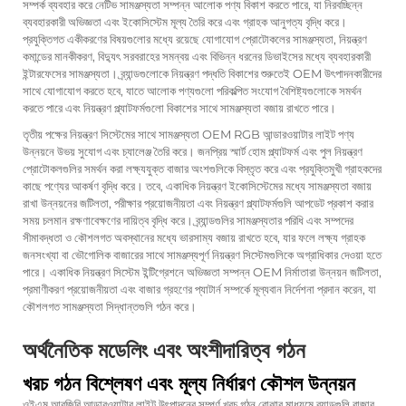
সম্পর্ক ব্যবহার করে নেটিভ সামঞ্জস্যতা সম্পন্ন আলোক পণ্য বিকাশ করতে পারে, যা নিরবচ্ছিন্ন
ব্যবহারকারী অভিজ্ঞতা এবং ইকোসিস্টেম মূল্য তৈরি করে এবং গ্রাহক আনুগত্য বৃদ্ধি করে।
প্রযুক্তিগত একীকরণের বিষয়গুলোর মধ্যে রয়েছে যোগাযোগ প্রোটোকলের সামঞ্জস্যতা, নিয়ন্ত্রণ
কমান্ডের মানকীকরণ, বিদ্যুৎ সরবরাহের সমন্বয় এবং বিভিন্ন ধরনের ডিভাইসের মধ্যে ব্যবহারকারী
ইন্টারফেসের সামঞ্জস্যতা। ব্র্যান্ডগুলোকে নিয়ন্ত্রণ পদ্ধতি বিকাশের শুরুতেই OEM উৎপাদনকারীদের
সাথে যোগাযোগ করতে হবে, যাতে আলোক পণ্যগুলো পরিকল্পিত সংযোগ বৈশিষ্ট্যগুলোকে সমর্থন
করতে পারে এবং নিয়ন্ত্রণ প্ল্যাটফর্মগুলো বিকাশের সাথে সামঞ্জস্যতা বজায় রাখতে পারে।
তৃতীয় পক্ষের নিয়ন্ত্রণ সিস্টেমের সাথে সামঞ্জস্যতা OEM RGB আন্ডারওয়াটার লাইট পণ্য
উন্নয়নে উভয় সুযোগ এবং চ্যালেঞ্জ তৈরি করে। জনপ্রিয় স্মার্ট হোম প্ল্যাটফর্ম এবং পুল নিয়ন্ত্রণ
প্রোটোকলগুলির সমর্থন করা লক্ষ্যযুক্ত বাজার অংশগুলিকে বিস্তৃত করে এবং প্রযুক্তিমুখী গ্রাহকদের
কাছে পণ্যের আকর্ষণ বৃদ্ধি করে। তবে, একাধিক নিয়ন্ত্রণ ইকোসিস্টেমের মধ্যে সামঞ্জস্যতা বজায়
রাখা উন্নয়নের জটিলতা, পরীক্ষার প্রয়োজনীয়তা এবং নিয়ন্ত্রণ প্ল্যাটফর্মগুলি আপডেট প্রকাশ করার
সময় চলমান রক্ষণাবেক্ষণের দায়িত্ব বৃদ্ধি করে। ব্র্যান্ডগুলির সামঞ্জস্যতার পরিধি এবং সম্পদের
সীমাবদ্ধতা ও কৌশলগত অবস্থানের মধ্যে ভারসাম্য বজায় রাখতে হবে, যার ফলে লক্ষ্য গ্রাহক
জনসংখ্যা বা ভৌগোলিক বাজারের সাথে সামঞ্জস্যপূর্ণ নিয়ন্ত্রণ সিস্টেমগুলিকে অগ্রাধিকার দেওয়া হতে
পারে। একাধিক নিয়ন্ত্রণ সিস্টেম ইন্টিগ্রেশনে অভিজ্ঞতা সম্পন্ন OEM নির্মাতারা উন্নয়ন জটিলতা,
প্রমাণীকরণ প্রয়োজনীয়তা এবং বাজার গ্রহণের প্যাটার্ন সম্পর্কে মূল্যবান নির্দেশনা প্রদান করেন, যা
কৌশলগত সামঞ্জস্যতা সিদ্ধান্তগুলি গঠন করে।
অর্থনৈতিক মডেলিং এবং অংশীদারিত্ব গঠন
খরচ গঠন বিশ্লেষণ এবং মূল্য নির্ধারণ কৌশল উন্নয়ন
ওইএম আরজিবি আন্ডারওয়াটার লাইট উৎপাদনের সম্পূর্ণ খরচ গঠন বোঝার মাধ্যমে ব্র্যান্ডগুলি বাজার