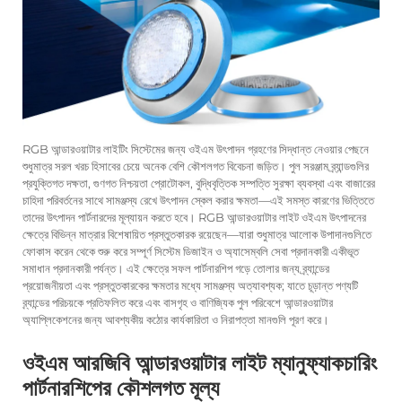
RGB আন্ডারওয়াটার লাইটিং সিস্টেমের জন্য ওইএম উৎপাদন গ্রহণের সিদ্ধান্ত নেওয়ার পেছনে
শুধুমাত্র সরল খরচ হিসাবের চেয়ে অনেক বেশি কৌশলগত বিবেচনা জড়িত। পুল সরঞ্জাম ব্র্যান্ডগুলির
প্রযুক্তিগত দক্ষতা, গুণগত নিশ্চয়তা প্রোটোকল, বুদ্ধিবৃত্তিক সম্পত্তি সুরক্ষা ব্যবস্থা এবং বাজারের
চাহিদা পরিবর্তনের সাথে সামঞ্জস্য রেখে উৎপাদন স্কেল করার ক্ষমতা—এই সমস্ত কারণের ভিত্তিতে
তাদের উৎপাদন পার্টনারদের মূল্যায়ন করতে হবে। RGB আন্ডারওয়াটার লাইট ওইএম উৎপাদনের
ক্ষেত্রে বিভিন্ন মাত্রার বিশেষায়িত প্রস্তুতকারক রয়েছেন—যারা শুধুমাত্র আলোক উপাদানগুলিতে
ফোকাস করেন থেকে শুরু করে সম্পূর্ণ সিস্টেম ডিজাইন ও অ্যাসেম্বলি সেবা প্রদানকারী একীভূত
সমাধান প্রদানকারী পর্যন্ত। এই ক্ষেত্রে সফল পার্টনারশিপ গড়ে তোলার জন্য ব্র্যান্ডের
প্রয়োজনীয়তা এবং প্রস্তুতকারকের ক্ষমতার মধ্যে সামঞ্জস্য অত্যাবশ্যক; যাতে চূড়ান্ত পণ্যটি
ব্র্যান্ডের পরিচয়কে প্রতিফলিত করে এবং বাসগৃহ ও বাণিজ্যিক পুল পরিবেশে আন্ডারওয়াটার
অ্যাপ্লিকেশনের জন্য আবশ্যকীয় কঠোর কার্যকারিতা ও নিরাপত্তা মানগুলি পূরণ করে।
ওইএম আরজিবি আন্ডারওয়াটার লাইট ম্যানুফ্যাকচারিং
পার্টনারশিপের কৌশলগত মূল্য