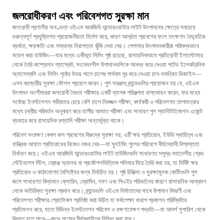
জলরোধীকরণ এবং পরিবেশগত সুরক্ষা মান
জলরোধী প্রণালীর অখণ্ডতা ওইএম আরজিবি আন্ডারওয়াটার লাইট উৎপাদনের ক্ষেত্রে সবচেয়ে
গুরুত্বপূর্ণ প্রযুক্তিগত প্রয়োজনীয়তা নির্দেশ করে, কারণ আর্দ্রতা প্রবেশের ফলে তৎক্ষণাৎ বৈদ্যুতিক
ব্যর্থতা, ক্ষয়ক্ষতি এবং সম্ভাব্য নিরাপত্তা ঝুঁকি দেখা দেয়। পেশাদার উৎপাদনকারীরা পরিশুদ্ধভাবে
মডেল করা হাউজিং—যার মধ্যে একীভূত সিলিং পৃষ্ঠ রয়েছে, রাসায়নিকভাবে প্রতিরোধী ইলাস্টোমার
থেকে তৈরি কম্প্রেশন গ্যাস্কেট, সংবেদনশীল উপাদানগুলিকে আবদ্ধ করে দেওয়া পটেড ইলেকট্রনিক
অ্যাসেম্বলি এবং সিলিং পৃষ্ঠের উভয় পাশে চাপের পার্থক্য দূর করে দেওয়া চাপ-সমন্বিত ডিজাইন—
এসব বহুস্তরীয় সুরক্ষা কৌশল প্রয়োগ করেন। পুল সরঞ্জাম ব্র্যান্ডগুলির প্রয়োজন হয় যে, ওইএম
উৎপাদন অংশীদাররা জলরোধী বৈধতা পরীক্ষার একটি ব্যাপক পরিকল্পনা বাস্তবায়ন করেন, যার মধ্যে
সর্বোচ্চ ইনস্টলেশন গভীরতার চেয়ে বেশি চাপে নিমজ্জন পরীক্ষা, কার্যকরী ও পরিবেশগত তাপমাত্রার
মধ্যে চক্রীয় পরিবর্তন অনুকরণ করে তাপীয় আঘাত পরীক্ষা এবং সাধারণ পুল স্যানিটাইজেশন এজেন্ট
ব্যবহার করে রাসায়নিক রপ্তানি পরীক্ষা অন্তর্ভুক্ত থাকে।
পরিবেশ সংরক্ষণ কেবল জল প্রবেশের বিরুদ্ধে সুরক্ষা নয়, এটি ক্ষয় প্রতিরোধ, ইউভি স্থায়িত্ব এবং
যান্ত্রিক আঘাত প্রতিরোধের দিকেও নজর দেয়—যা স্যুইমিং পুলের পরিবেশে দীর্ঘমেয়াদী বিশ্বস্ততা
নির্ধারণ করে। ওইএম আরজিবি আন্ডারওয়াটার লাইট হাউজিংগুলি সাধারণত সমুদ্র-মহাদেশীয় গ্রেড
স্টেইনলেস স্টিল, ব্রোঞ্জ অ্যালয় বা প্রকৌশলভিত্তিক পলিমার দিয়ে তৈরি করা হয়, যা নির্দিষ্ট ক্ষয়
প্রতিরোধ ও কাঠামোগত বৈশিষ্ট্যের জন্য নির্বাচিত হয়। পৃষ্ঠ চিকিত্সা ও সুরক্ষামূলক কোটিংগুলি পুল
জলে সাধারণত বিদ্যমান ক্লোরিন, ব্রোমিন, লবণ এবং পিএইচ পরিবর্তনের কারণে রাসায়নিক আক্রমণ
থেকে অতিরিক্ত সুরক্ষা প্রদান করে। ব্র্যান্ডগুলি ওইএম নির্মাতাদের সাথে উপাদান বিবরণী এবং
পরিবেশগত পরীক্ষার প্রোটোকল প্রতিষ্ঠা করা উচিত যা সর্বাপেক্ষা খারাপ প্রকাশন পরিস্থিতির
প্রতিফলন করে, যাতে বিভিন্ন ইনস্টলেশন পরিবেশ ও রক্ষণাবেক্ষণ পদ্ধতি—যা আদর্শ সুপারিশ থেকে
বিচ্যুত হতে পারে—জুড়ে পণ্যের দীর্ঘস্থায়িত্ব নিশ্চিত করা যায়।