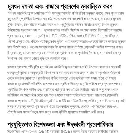
মূলধন দক্ষতা এবং বাজারে প্রবেশের ত্বরান্বিত করণ
ওইএম আরজিবি আন্ডারওয়াটার লাইট ম্যানুফ্যাকচারিং পার্টনারশিপ অনুসরণ করছে এমন পুল সরঞ্জাম
ব্র্যান্ডগুলি সুপ্রতিষ্ঠিত উৎপাদন অবকাঠামোতে তৎক্ষণাৎ প্রবেশাধিকার লাভ করে, যার জন্য সুযোগ-
সুবিধা বিকাশ, বিশেষায়িত সরঞ্জাম অর্জন এবং প্রযুক্তিগত কর্মীদল নিয়োগের জন্য বিশাল মূলধন
বিনিয়োগের প্রয়োজন হয় না। আন্ডারওয়াটার লাইটিং সিস্টেম উৎপাদন করতে বিশেষায়িত সরঞ্জামের
প্রয়োজন হয়, যেমন— স্বয়ংক্রিয় LED মাউন্টিং মেশিন, জলরোধী সিলিং স্টেশন, অপটিক্যাল
পরীক্ষা চেম্বার এবং পরিবেশগত সিমুলেশন সুবিধা; এই সমস্ত সরঞ্জাম একত্রে মিলিয়ন ডলারের মূলধন
ব্যয় নির্দেশ করে। ওইএম ম্যানুফ্যাকচারিং সম্পর্ক কাজে লাগিয়ে, ব্র্যান্ডগুলি আর্থিক সম্পদকে বাজার
উন্নয়ন, ব্র্যান্ড গঠন এবং গ্রাহক সম্পর্ক ব্যবস্থাপনার কাজে পুনঃনির্দেশিত করে, যা সরাসরি রাজস্ব
উৎপাদন এবং বাজার শেয়ার বৃদ্ধিকে প্রভাবিত করে।
বাজারে প্রবেশের গতি বৃদ্ধি হল ওইএম আরজিবি আন্ডারওয়াটার লাইট উৎপাদন ব্যবস্থার আরেকটি
গুরুত্বপূর্ণ সুবিধা। অভ্যন্তরীণ উৎপাদন ক্ষমতা গড়ে তোলার জন্য সাধারণত প্রাথমিক পরিকল্পনা
থেকে উৎপাদন যোগ্যতা প্রমাণীকরণ পর্যন্ত আটারো থেকে ছত্রিশ মাস সময় লাগে, যে সময়ে
বাজারের সুযোগগুলি পরিবর্তিত হতে পারে এবং প্রতিযোগিতামূলক সুবিধাগুলি ক্ষয়প্রাপ্ত হতে পারে।
প্রতিষ্ঠিত উৎপাদন লাইন এবং যাচাইকৃত প্রক্রিয়া সহ ওইএম নির্মাতারা ধারণা অনুমোদন থেকে
বাণিজ্যিক উৎপাদনে তিন থেকে ছয় মাসের মধ্যে স্থানান্তরিত হতে পারেন, যার ফলে ব্র্যান্ডগুলি
বাজারের প্রবণতা, মৌসুমি চাহিদা প্যাটার্ন এবং উদীয়মান ডিজাইন পছন্দগুলির সুযোগ নিতে পারে। এই
সময়-সংক্রান্ত দক্ষতা পুল সরঞ্জাম খাতে বিশেষভাবে মূল্যবান, যেখানে পণ্য রিফ্রেশ চক্র এবং
মৌসুমি ক্রয় প্যাটার্ন নতুন পণ্য চালুর জন্য সুনির্দিষ্ট সুযোগের সময়সীমা তৈরি করে।
প্রযুক্তিগত বিশেষজ্ঞতা এবং উদ্ভাবনী প্রবেশাধিকার
বিশেষায়িত ওয়ান-ই-এম (OEM) আরজিবি (RGB) জলের নীচের আলোর নির্মাতারা অবিরাম