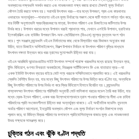
অবস্থানের লক্ষ্যগুলি সমর্থন করতে এবং লাভজনকতা লক্ষ্য বজায় রাখতে টেকসই মূল্য নির্ধারণ
কৌশল তৈরি করতে সক্ষম হয়। সরাসরি উৎপাদন খরচ—যার মধ্যে উপকরণ, শ্রম এবং কারখানার
ওভারহেড অন্তর্ভুক্ত—সাধারণত ওইএম মূল্য নির্ধারণের পঞ্চাশ থেকে ষাটি শতাংশ পর্যন্ত গঠন করে,
যার নির্দিষ্ট অনুপাতগুলি স্বয়ংক্রিয়করণের মাত্রা, উৎপাদন পরিমাণ এবং ডিজাইনের জটিলতার উপর
নির্ভর করে। উপাদান খরচের মধ্যে উপাদান খরচই প্রাধান্য পায়, যেখানে এলইডি উপাদান, ড্রাইভার
ইলেকট্রনিক্স এবং হাউজিং উপকরণ বিল-অফ-মেটেরিয়ালস (বিওএম) মূল্যের বৃহত্তম অংশ গঠন
করে। পুল সরঞ্জাম ব্র্যান্ডগুলি ওইএম নির্মাতাদের কাছ থেকে বিস্তারিত খরচ বিভাজন অনুরোধ করা
উচিত, যাতে ডিজাইন অপ্টিমাইজেশন, বিকল্প উপাদান নির্বাচন বা উৎপাদন পরিমাণ বৃদ্ধির মাধ্যমে
উৎপাদন দক্ষতা উন্নয়ন করে খরচ হ্রাসের সুযোগগুলি চিহ্নিত করা যায়।
ওইএম আরজিবি আন্ডারওয়াটার লাইট উৎপাদন সম্পর্কে পরোক্ষ খরচগুলির মধ্যে রয়েছে উন্নয়ন ব্যয়,
টুলিং বিনিয়োগ, গুণগত নিশ্চয়তা অবকাঠামো, নিয়ন্ত্রক সার্টিফিকেশন ফি এবং যাতায়াত ব্যয়—যা
একক ইউনিট উৎপাদন ব্যয়ের বাইরে মোট পণ্য খরচকে সম্মিলিতভাবে প্রভাবিত করে। এই খরচগুলির
স্কেলিং বৈশিষ্ট্য ভিন্ন হয়, যার মধ্যে কিছু উৎপাদন পরিমাণের উপর ভিত্তি করে বণ্টিত হয়, অন্যদিকে
কিছু উৎপাদিত পরিমাণের উপর নির্ভর না করে স্থির বিনিয়োগ হিসাবে বিবেচিত হয়। ব্র্যান্ডগুলির
বাস্তবসম্মত উৎপাদন পরিমাণের পরিস্থিতি অনুযায়ী মোট মালিকানা খরচের মডেল তৈরি করা উচিত, যার
মধ্যে ব্রেক-ইভেন পরিমাণ, একক খরচ উল্লেখযোগ্যভাবে হ্রাস পাওয়ার পরিমাণের সীমা এবং চাহিদা
পরিবর্তনের প্রতি সংবেদনশীলতা চিহ্নিত করা অন্তর্ভুক্ত থাকবে। এই অর্থনৈতিক মডেলিং ন্যূনতম
অর্ডার পরিমাণ আলোচনা, ইনভেন্টরি অবস্থান কৌশল এবং মূল্য নির্ধারণ সংগঠন বিকাশকে তথ্য
প্রদান করে, যা বিভিন্ন বিক্রয় পরিমাণের ফলাফলে প্রতিযোগিতামূলক বাজার মূল্য এবং লাভজনকতা
উভয় লক্ষ্যকে সামঞ্জস্য করে।
চুক্তির গঠন এবং ঝুঁকি বণ্টন পদ্ধতি