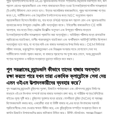
পুকুর অ্যাপ্লিকেশনের জন্য RGB আন্ডারওয়াটার লাইটিং পণ্যগুলির বৈদ্যুতিক নিরাপত্তা মান, জল
প্রবেশ রোধের প্রয়োজনীয়তা এবং লক্ষ্য বাজারভেদে ভিন্ন হওয়া ইলেকট্রোম্যাগনেটিক সামঞ্জস্যতা
(ইএমসি) বিধিমালা মেনে চলতে হবে। উত্তর আমেরিকার বাজারগুলিতে, পুকুর আলোকসজ্জা পণ্যের
জন্য UL সার্টিফিকেশন এবং বৈদ্যুতিক ইনস্টলেশনের জন্য NEC অনুমোদন প্রধান
প্রয়োজনীয়তা হিসেবে বিবেচিত হয়, যার মধ্যে IP68 স্তরের জল প্রবেশ রোধ এবং আন্ডারওয়াটার
ব্যবহারের জন্য উপযুক্ত ভোল্টেজ রেটিং অন্তর্ভুক্ত থাকে। ইউরোপীয় বাজারগুলিতে CE মার্কিং
আবশ্যক, যার মধ্যে নিম্ন ভোল্টেজ ডিরেক্টিভ অনুসরণ এবং উপযুক্ত পরীক্ষার মাধ্যমে
ইলেকট্রোম্যাগনেটিক সামঞ্জস্যতা প্রমাণিত করা অন্তর্ভুক্ত। অতিরিক্ত পরীক্ষার মধ্যে রাসায়নিক
প্রতিরোধের যাচাইকরণ, তাপীয় পারফরম্যান্স যাচাইকরণ এবং অপটিক্যাল আউটপুট বৈশিষ্ট্য বিশ্লেষণ
অন্তর্ভুক্ত হতে পারে, যা পণ্যের দাবি এবং বাজার অবস্থানের উপর নির্ভর করে। OEM নির্মাতারা
পরীক্ষা সমন্বয়, ডকুমেন্টেশন প্রস্তুতকরণ এবং নিয়ন্ত্রক সংস্থার সাথে যোগাযোগ সেবা সহ
সার্টিফিকেশন সমর্থন প্রদান করবেন, যা বাজারে প্রবেশের পথ সুগম করে তোলে, অথচ ব্র্যান্ডগুলি
পণ্যের অনুমোদন ও দায়িত্ব সংক্রান্ত চূড়ান্ত দায়িত্ব বহন করবে।
পুল সরঞ্জামের ব্র্যান্ডগুলি কীভাবে তাদের বাজার অবস্থান
রক্ষা করতে পারে যখন তারা একাধিক ক্লায়েন্টকে সেবা দেয়
এমন ওইএম উত্পাদনকারীদের ব্যবহার করে?
পুল সরঞ্জামের ব্র্যান্ডগুলি চুক্তিগত সুরক্ষা, ডিজাইন পার্থক্যকরণ এবং কৌশলগত ব্র্যান্ড নির্মাণের
মাধ্যমে ওইএম উৎপাদন সম্পর্কে তাদের বাজার অবস্থান রক্ষা করে, যা শারীরিক পণ্যের বৈশিষ্ট্যের
বাইরেও মূল্য সৃষ্টি করে। চুক্তিগত সুরক্ষার মধ্যে রয়েছে গোপনীয়তা চুক্তি (NDA) যা স্বতন্ত্র
বিশেষকরণগুলি কভার করে, একচেটিয়া ধারা যা নির্দিষ্ট বাজার খণ্ডের মধ্যে উৎপাদকের সরাসরি
প্রতিযোগীদের সেবা দেওয়ার ক্ষমতা সীমিত করে, এবং বুদ্ধিবৃত্তিক সম্পত্তি সংক্রান্ত বিধান যা
কাস্টম ডিজাইন উপাদানগুলির ব্র্যান্ড মালিকানা নিশ্চিত করে। বিশিষ্ট সৌন্দর্যবোধ, স্বতন্ত্র নিয়ন্ত্রণ