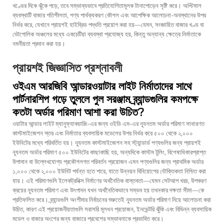
খণ্ডের দিকে ঝুঁকে পড়ে, তবে সম্ভাব্যভাবে প্রতিযোগিতামূলক টানাপোড়েন সৃষ্টি করে। অপ্টিমাল
ব্যবস্থাটি বাজার গতিশীলতা, পণ্য পার্থক্যকরণ কৌশল এবং আপেক্ষিক আলোচনা-অবস্থানের উপর
নির্ভর করে, যেখানে প্রায়শই হাইব্রিড পদ্ধতি প্রয়োগ করা হয়—যেমন, সংজ্ঞায়িত বাজার খণ্ড বা
ভৌগোলিক অঞ্চলের মধ্যে একচেটিয়া ব্যবস্থা প্রযোজ্য হয়, কিন্তু অন্যান্য ক্ষেত্রে নির্মাতাকে
নমনীয়তা প্রদান করা হয়।
প্রায়শই জিজ্ঞাসিত প্রশ্নাবলী
ওইএম আরজিবি আন্ডারওয়াটার লাইট নির্মাতাদের সাথে
পার্টনারশিপ গড়ে তুললে পুল সরঞ্জাম ব্র্যান্ডগুলির কমপক্ষে
কতটা অর্ডার পরিমাণ আশা করা উচিত?
ওয়াটার আন্ডার লাইট ম্যানুফ্যাকচারিং-এর জন্য ওইডি এম-এর ন্যূনতম অর্ডার পরিমাণ সাধারণত
কাস্টমাইজেশন স্তর এবং নির্মাতার ব্যবসায়িক মডেলের উপর নির্ভর করে ৫০০ থেকে ২,০০০
ইউনিটের মধ্যে পরিবর্তিত হয়। ন্যূনতম কাস্টমাইজেশন সহ স্ট্যান্ডার্ড পণ্যগুলির জন্য প্রায়শই
ন্যূনতম অর্ডার পরিমাণ ৫০০ ইউনিটের কাছাকাছি হয়, অন্যদিকে কাস্টম টুলিং, বিশেষাধিকারপ্রাপ্ত
উপাদান বা উল্লেখযোগ্য প্রকৌশলগত পরিবর্তন প্রয়োজন এমন পণ্যগুলির জন্য প্রাথমিক অর্ডার
১,০০০ থেকে ২,০০০ ইউনিট পর্যন্ত হতে পারে, যাতে উন্নয়ন বিনিয়োগের যৌক্তিকতা নিশ্চিত করা
যায়। এই পরিমাণগুলি ইলেকট্রনিক্স নির্মাণের অর্থনৈতিক বাস্তবতা—যেমন সেটআপ খরচ, উপকরণ
ক্রয়ের ন্যূনতম পরিমাণ এবং উৎপাদন যখন অর্থনৈতিকভাবে সম্ভব হয় তখনকার দক্ষতা সীমা—কে
প্রতিফলিত করে। ব্র্যান্ডগুলি অংশীদার নির্বাচনের শুরুতেই ন্যূনতম অর্ডার পরিমাণ নিয়ে আলোচনা করা
উচিত, কারণ এই প্রয়োজনীয়তাগুলি সরাসরি মূলধন প্রয়োজন, ইনভেন্টরি ঝুঁকি এবং বিভিন্ন ব্যবসায়িক
মডেল ও বাজার অংশের জন্য বাজারে প্রবেশের সম্ভাবনাকে প্রভাবিত করে।