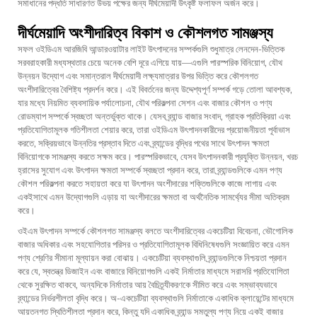
সমাধানের পদ্ধতি সাধারণত উভয় পক্ষের জন্য দীর্ঘমেয়াদী উৎকৃষ্ট ফলাফল অর্জন করে।
দীর্ঘমেয়াদি অংশীদারিত্ব বিকাশ ও কৌশলগত সামঞ্জস্য
সফল ওইডিএম আরজিবি আন্ডারওয়াটার লাইট উৎপাদনের সম্পর্কগুলি শুধুমাত্র লেনদেন-ভিত্তিক
সরবরাহকারী মধ্যস্থতার চেয়ে অনেক বেশি দূরে এগিয়ে যায়—এগুলি পারস্পরিক বিনিয়োগ, যৌথ
উন্নয়ন উদ্যোগ এবং সমান্তরাল দীর্ঘমেয়াদী লক্ষ্যমাত্রার উপর ভিত্তি করে কৌশলগত
অংশীদারিত্বের বৈশিষ্ট্য প্রদর্শন করে। এই বিবর্তনের জন্য উদ্দেশ্যপূর্ণ সম্পর্ক গড়ে তোলা আবশ্যক,
যার মধ্যে নিয়মিত ব্যবসায়িক পর্যালোচনা, যৌথ পরিকল্পনা সেশন এবং বাজার কৌশল ও পণ্য
রোডম্যাপ সম্পর্কে স্বচ্ছতা অন্তর্ভুক্ত থাকে। যেসব ব্র্যান্ড বাজার সংবাদ, গ্রাহক প্রতিক্রিয়া এবং
প্রতিযোগিতামূলক গতিশীলতা শেয়ার করে, তারা ওইডিএম উৎপাদনকারীদের প্রয়োজনীয়তা পূর্বাভাস
করতে, সক্রিয়ভাবে উন্নতির প্রস্তাব দিতে এবং ব্র্যান্ডের বৃদ্ধির পথের সাথে উৎপাদন ক্ষমতা
বিনিয়োগকে সামঞ্জস্য করতে সক্ষম করে। পারস্পরিকভাবে, যেসব উৎপাদনকারী প্রযুক্তি উন্নয়ন, খরচ
হ্রাসের সুযোগ এবং উৎপাদন ক্ষমতা সম্পর্কে স্বচ্ছতা প্রদান করে, তারা ব্র্যান্ডগুলিকে এমন পণ্য
কৌশল পরিকল্পনা করতে সহায়তা করে যা উৎপাদন অংশীদারের শক্তিগুলিকে কাজে লাগায় এবং
একইসাথে এমন উদ্যোগগুলি এড়ায় যা অংশীদারের ক্ষমতা বা অর্থনৈতিক সামর্থ্যের সীমা অতিক্রম
করে।
ওইএম উৎপাদন সম্পর্কে কৌশলগত সামঞ্জস্য বলতে অংশীদারিত্বের একচেটিয়া বিবেচনা, ভৌগোলিক
বাজার অধিকার এবং সহযোগিতার পরিসর ও প্রতিযোগিতামূলক বিধিনিষেধগুলি সংজ্ঞায়িত করে এমন
পণ্য শ্রেণির সীমানা মূল্যায়ন করা বোঝায়। একচেটিয়া ব্যবস্থাগুলি ব্র্যান্ডগুলিকে নিশ্চয়তা প্রদান
করে যে, স্বতন্ত্র ডিজাইন এবং বাজারে বিনিয়োগগুলি একই নির্মাতার মাধ্যমে সরাসরি প্রতিযোগিতা
থেকে সুরক্ষিত থাকবে, অন্যদিকে নির্মাতার আয় বৈচিত্র্যীকরণকে সীমিত করে এবং সম্ভাব্যভাবে
ব্র্যান্ডের নির্ভরশীলতা বৃদ্ধি করে। অ-একচেটিয়া ব্যবস্থাগুলি নির্মাতাকে একাধিক ক্লায়েন্টের মাধ্যমে
আয়তনগত স্থিতিশীলতা প্রদান করে, কিন্তু যদি একাধিক ব্র্যান্ড সমতুল্য পণ্য নিয়ে একই বাজার