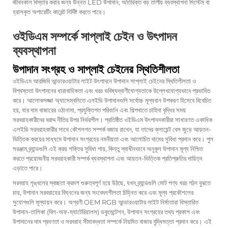
জীবনকাল বিস্তার করার জন্য উন্নত LED উপাদান, অতিরিক্ত বড় তাপীয় ব্যবস্থাপনা সিস্টেম বা
হ্রাসকৃত অপারেটিং কারেন্ট নির্দিষ্ট করতে পারে।
ওইডিএম সম্পর্কে সাপ্লাই চেইন ও উৎপাদন
ব্যবস্থাপনা
উপাদান সংগ্রহ ও সাপ্লাই চেইনের স্থিতিশীলতা
ওইডিএম আরজিবি আন্ডারওয়াটার লাইট উৎপাদনে উপাদান সাপ্লাই চেইনের স্থিতিশীলতা ও
বিশ্বস্ততা উৎপাদনের ধারাবাহিকতা এবং খরচ ভবিষ্যদ্বাণীযোগ্যতাকে উল্লেখযোগ্যভাবে প্রভাবিত
করে। আলোকসজ্জা অ্যাসেম্বলিতে এলইডি উপাদানগুলি সর্বোচ্চ মূল্যবান উপকরণ হিসেবে বিবেচিত
হয়, যার দাম বাজারের ওঠানামা, প্রযুক্তিগত পরিবর্তন এবং শিল্পখাতে চাহিদা বৃদ্ধির সময়
সরবরাহকারীদের বরাদ্দ নীতির উপর নির্ভরশীল। প্রতিষ্ঠিত ওইডিএম উৎপাদনকারীরা সাধারণত একাধিক
এলইডি সরবরাহকারীর সাথে কৌশলগত সম্পর্ক বজায় রাখেন, যা তাদের ক্লায়েন্ট বেস জুড়ে আয়তন-
ভিত্তিক ক্রয়ের মাধ্যমে উপাদান সংগ্রহের নমনীয়তা এবং আলোচিত দামের সুবিধা প্রদান করে। পুল
সরঞ্জাম ব্র্যান্ডগুলি এই ক্রয় শক্তির সুবিধা পায়, কিন্তু স্বাধীনভাবে অনুকূল উপাদান মূল্য নিশ্চিত
করতে প্রয়োজনীয় সরবরাহকারী সম্পর্ক ব্যবস্থাপনা এবং আয়তন-ভিত্তিক প্রতিশ্রুতির দায়িত্ব
এড়াতে পারে।
সরবরাহ শৃঙ্খলের স্বচ্ছতা ক্রমশ গুরুত্বপূর্ণ হয়ে উঠছে, যখন ব্র্যান্ডগুলি মোট পণ্য খরচ গঠন বুঝতে
চায়, উপাদান সরবরাহের বিঘ্ননের জন্য সংবেদনশীলতা চিহ্নিত করে এবং মূল্য প্রকৌশলের
সুযোগগুলি মূল্যায়ন করে। অগ্রণী OEM RGB আন্ডারওয়াটার লাইট নির্মাতারা বিস্তারিত
উপাদান-তালিকা (বিল-অফ-ম্যাটেরিয়ালস) ডকুমেন্টেশন, উপাদান সংগ্রহের তথ্য প্রকাশ এবং
উপাদানের দাম প্রবণতা ও সরবরাহ সীমাবদ্ধতা সম্পর্কে নিয়মিত বাজার বুদ্ধিমত্তা প্রদান করে। এই