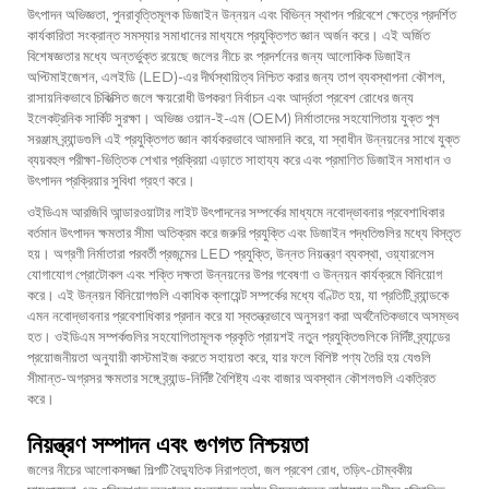
উৎপাদন অভিজ্ঞতা, পুনরাবৃত্তিমূলক ডিজাইন উন্নয়ন এবং বিভিন্ন স্থাপন পরিবেশে ক্ষেত্রে প্রদর্শিত
কার্যকারিতা সংক্রান্ত সমস্যার সমাধানের মাধ্যমে প্রযুক্তিগত জ্ঞান অর্জন করে। এই অর্জিত
বিশেষজ্ঞতার মধ্যে অন্তর্ভুক্ত রয়েছে জলের নীচে রং প্রদর্শনের জন্য আলোকিক ডিজাইন
অপ্টিমাইজেশন, এলইডি (LED)-এর দীর্ঘস্থায়িত্ব নিশ্চিত করার জন্য তাপ ব্যবস্থাপনা কৌশল,
রাসায়নিকভাবে চিকিত্সিত জলে ক্ষয়রোধী উপকরণ নির্বাচন এবং আর্দ্রতা প্রবেশ রোধের জন্য
ইলেকট্রনিক সার্কিট সুরক্ষা। অভিজ্ঞ ওয়ান-ই-এম (OEM) নির্মাতাদের সহযোগিতায় যুক্ত পুল
সরঞ্জাম ব্র্যান্ডগুলি এই প্রযুক্তিগত জ্ঞান কার্যকরভাবে আমদানি করে, যা স্বাধীন উন্নয়নের সাথে যুক্ত
ব্যয়বহুল পরীক্ষা-ভিত্তিক শেখার প্রক্রিয়া এড়াতে সাহায্য করে এবং প্রমাণিত ডিজাইন সমাধান ও
উৎপাদন প্রক্রিয়ার সুবিধা গ্রহণ করে।
ওইডিএম আরজিবি আন্ডারওয়াটার লাইট উৎপাদনের সম্পর্কের মাধ্যমে নবোদ্ভাবনার প্রবেশাধিকার
বর্তমান উৎপাদন ক্ষমতার সীমা অতিক্রম করে জরুরি প্রযুক্তি এবং ডিজাইন পদ্ধতিগুলির মধ্যে বিস্তৃত
হয়। অগ্রণী নির্মাতারা পরবর্তী প্রজন্মের LED প্রযুক্তি, উন্নত নিয়ন্ত্রণ ব্যবস্থা, ওয়্যারলেস
যোগাযোগ প্রোটোকল এবং শক্তি দক্ষতা উন্নয়নের উপর গবেষণা ও উন্নয়ন কার্যক্রমে বিনিয়োগ
করে। এই উন্নয়ন বিনিয়োগগুলি একাধিক ক্লায়েন্ট সম্পর্কের মধ্যে বণ্টিত হয়, যা প্রতিটি ব্র্যান্ডকে
এমন নবোদ্ভাবনার প্রবেশাধিকার প্রদান করে যা স্বতন্ত্রভাবে অনুসরণ করা অর্থনৈতিকভাবে অসম্ভব
হত। ওইডিএম সম্পর্কগুলির সহযোগিতামূলক প্রকৃতি প্রায়শই নতুন প্রযুক্তিগুলিকে নির্দিষ্ট ব্র্যান্ডের
প্রয়োজনীয়তা অনুযায়ী কাস্টমাইজ করতে সহায়তা করে, যার ফলে বিশিষ্ট পণ্য তৈরি হয় যেগুলি
সীমান্ত-অগ্রসর ক্ষমতার সঙ্গে ব্র্যান্ড-নির্দিষ্ট বৈশিষ্ট্য এবং বাজার অবস্থান কৌশলগুলি একত্রিত
করে।
নিয়ন্ত্রণ সম্পাদন এবং গুণগত নিশ্চয়তা
জলের নীচের আলোকসজ্জা শিল্পটি বৈদ্যুতিক নিরাপত্তা, জল প্রবেশ রোধ, তড়িৎ-চৌম্বকীয়