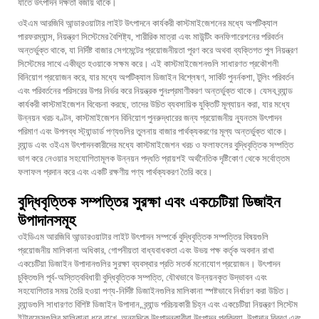
যাতে উৎপাদন দক্ষতা বজায় থাকে।
ওইএম আরজিবি আন্ডারওয়াটার লাইট উৎপাদনে কার্যকরী কাস্টমাইজেশনের মধ্যে অপটিক্যাল
পারফরম্যান্স, নিয়ন্ত্রণ সিস্টেমের বৈশিষ্ট্য, শারীরিক মাত্রা এবং মাউন্টিং কনফিগারেশনের পরিবর্তন
অন্তর্ভুক্ত থাকে, যা নির্দিষ্ট বাজার সেগমেন্টের প্রয়োজনীয়তা পূরণ করে অথবা ব্যক্তিগত পুল নিয়ন্ত্রণ
সিস্টেমের সাথে একীভূত হওয়াকে সক্ষম করে। এই কাস্টমাইজেশনগুলি সাধারণত প্রকৌশলী
বিনিয়োগ প্রয়োজন করে, যার মধ্যে অপটিক্যাল ডিজাইন বিশ্লেষণ, সার্কিট পুনর্নকশা, টুলিং পরিবর্তন
এবং পরিবর্তনের পরিসরের উপর নির্ভর করে নিয়ন্ত্রক পুনঃপ্রমাণীকরণ অন্তর্ভুক্ত থাকে। যেসব ব্র্যান্ড
কার্যকরী কাস্টমাইজেশন বিবেচনা করছে, তাদের উচিত ব্যবসায়িক যুক্তিটি মূল্যায়ন করা, যার মধ্যে
উন্নয়ন খরচ বণ্টন, কাস্টমাইজেশন বিনিয়োগ পুনরুদ্ধারের জন্য প্রয়োজনীয় ন্যূনতম উৎপাদন
পরিমাণ এবং উপলব্ধ স্ট্যান্ডার্ড পণ্যগুলির তুলনায় বাজার পার্থক্যকরণের মূল্য অন্তর্ভুক্ত থাকে।
ব্র্যান্ড এবং ওইএম উৎপাদনকারীদের মধ্যে কাস্টমাইজেশন খরচ ও ফলাফলের বুদ্ধিবৃত্তিক সম্পত্তি
ভাগ করে নেওয়ার সহযোগিতামূলক উন্নয়ন পদ্ধতি প্রায়শই অর্থনৈতিক দৃষ্টিকোণ থেকে সর্বোত্তম
ফলাফল প্রদান করে এবং একটি রক্ষণীয় পণ্য পার্থক্যকরণ তৈরি করে।
বুদ্ধিবৃত্তিক সম্পত্তির সুরক্ষা এবং একচেটিয়া ডিজাইন
উপাদানসমূহ
ওইডিএম আরজিবি আন্ডারওয়াটার লাইট উৎপাদন সম্পর্কে বুদ্ধিবৃত্তিক সম্পত্তির বিষয়গুলি
প্রয়োজনীয় মালিকানা অধিকার, গোপনীয়তা বাধ্যবাধকতা এবং উভয় পক্ষ কর্তৃক অবদান রাখা
একচেটিয়া ডিজাইন উপাদানগুলির সুরক্ষা ব্যবস্থার প্রতি সতর্ক মনোযোগ প্রয়োজন। উৎপাদন
চুক্তিগুলি পূর্ব-অস্তিত্ববিধায়ী বুদ্ধিবৃত্তিক সম্পত্তি, যৌথভাবে উন্নয়নকৃত উদ্ভাবন এবং
সহযোগিতার সময় তৈরি হওয়া পণ্য-নির্দিষ্ট ডিজাইনগুলির মালিকানা স্পষ্টভাবে নির্ধারণ করা উচিত।
ব্র্যান্ডগুলি সাধারণত বিশিষ্ট ডিজাইন উপাদান, ব্র্যান্ড পরিচয়কারী চিহ্ন এবং একচেটিয়া নিয়ন্ত্রণ সিস্টেম
ইন্টারফেসগুলির মালিকানা ধরে রাখে, অন্যদিকে উৎপাদনকারীরা উৎপাদন প্রক্রিয়া, উপাদান বিবরণ এবং